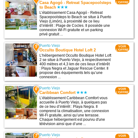
Casa Agogó - Retreat Spacepoolsteps
L'OFFRE
to Beach
L’établissement Casa Agogó - Retreat
Spacepoolsteps to Beach se situe à Puerto
Viejo (Limón), à proximité de ce lieu
d’intérêt : Plage de Cocles. Il possède une
connexion Wi-Fi gratuite et un parking
privé gratuit ...
Puerto Viejo
5
VOIR
Occulto Boutique Hotel Loft 2
L'OFFRE
L’hébergement Occulto Boutique Hotel Loft
2 se situe à Puerto Viejo, à respectivement
400 mètres et 4,3 km de ces lieux d’intérêt
: Playa Negra et Jaguar Rescue Center. Il
propose des équipements tels qu’une
connexion ...
Puerto Viejo
6
VOIR
Caribbean Comfort
L'OFFRE
L’établissement Caribbean Comfort vous
accueille à Puerto Viejo, à quelques pas
de ce lieu d’intérêt : Playa Negra. Il
comprend la climatisation, une connexion
Wi-Fi gratuite, ainsi qu’une terrasse.
Chaque hébergement est pourvu d'une
télévision ainsi que d’une ...
Puerto Viejo
7
VOIR