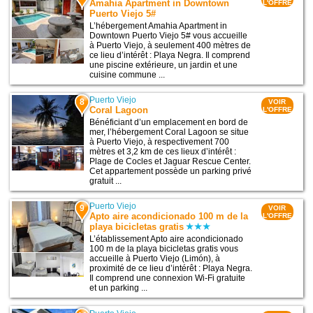
Amahia Apartment in Downtown
L'OFFRE
Puerto Viejo 5#
L’hébergement Amahia Apartment in
Downtown Puerto Viejo 5# vous accueille
à Puerto Viejo, à seulement 400 mètres de
ce lieu d’intérêt : Playa Negra. Il comprend
une piscine extérieure, un jardin et une
cuisine commune ...
Puerto Viejo
8
VOIR
Coral Lagoon
L'OFFRE
Bénéficiant d’un emplacement en bord de
mer, l’hébergement Coral Lagoon se situe
à Puerto Viejo, à respectivement 700
mètres et 3,2 km de ces lieux d’intérêt :
Plage de Cocles et Jaguar Rescue Center.
Cet appartement possède un parking privé
gratuit ...
Puerto Viejo
9
VOIR
Apto aire acondicionado 100 m de la
L'OFFRE
playa bicicletas gratis
L’établissement Apto aire acondicionado
100 m de la playa bicicletas gratis vous
accueille à Puerto Viejo (Limón), à
proximité de ce lieu d’intérêt : Playa Negra.
Il comprend une connexion Wi-Fi gratuite
et un parking ...