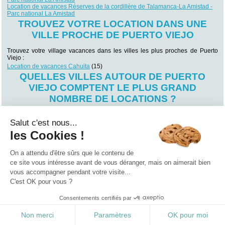
Location de vacances Réserves de la cordillère de Talamanca-La Amistad -
Parc national La Amistad
TROUVEZ VOTRE LOCATION DANS UNE
VILLE PROCHE DE PUERTO VIEJO
Trouvez votre village vacances dans les villes les plus proches de Puerto
Viejo :
Location de vacances Cahuita
(15)
QUELLES VILLES AUTOUR DE PUERTO
VIEJO COMPTENT LE PLUS GRAND
NOMBRE DE LOCATIONS ?
Vous souhaitez séjourner dans une ville particulière de Puerto Viejo ?
Trouvez votre futur lieu de villégiature en fonction des villes qui comptent le
Salut c'est nous...
plus grand nombre locations en Puerto Viejo !
les Cookies !
Location de vacances Bocas del Toro
(22)
Location de vacances Cahuita
(15)
Location de vacances Turrialba
(2)
On a attendu d'être sûrs que le contenu de
Location de vacances Siquirres
(1)
ce site vous intéresse avant de vous déranger, mais on aimerait bien
vous accompagner pendant votre visite...
Qui sommes nous ?
|
Contactez-nous
|
Nos partenaires
C'est OK pour vous ?
Campings
Hôtels
Locations vacances
Villages vacances
Guides
Consentements certifiés par
©2021 Vacances Vues du Ciel
0.326
Non merci
Paramètres
OK pour moi