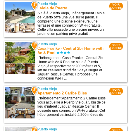
Puerto Viejo
1
VOIR
Lalola de Puerto
L'OFFRE
Situé à Puerto Viejo, l’hébergement Lalola
de Puerto offre une vue sur le jardin. Il
comprend une piscine extérieure, une
terrasse et une connexion Wi-Fi gratuite.
Cette villa possède une piscine privée, un
jardin et un parking privé gratuit ...
Puerto Viejo
2
VOIR
Casa Franke - Central 2br Home with
L'OFFRE
Ac & Pool
L’hébergement Casa Franke - Central 2br
Home with Ac & Pool se situe à Puerto
Viejo, à respectivement 200 mètres et 5,1
km de ces lieux d’intérêt : Playa Negra et
Jaguar Rescue Center. Il propose une
connexion Wi-Fi ...
Puerto Viejo
3
VOIR
Apartamento 2 Caribe Bliss
L'OFFRE
L’hébergement Apartamento 2 Caribe Bliss
vous accueille à Puerto Viejo, à 5 km de ce
lieu d’intérêt : Jaguar Rescue Center. Il
possède une connexion Wi-Fi gratuite. Cet
hébergement est installé à 200 mètres de
...
Puerto Viejo
4
VOIR