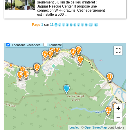
seulement 5,8 km de ce lieu d’intérêt :
Jaguar Rescue Center. Il propose une
connexion Wi-Fi gratuite. Cet hébergement
est installé à 500 ...
Page
1
sur
11
1
2
3
4
5
6
7
8
9
10
11
Locations-vacances
Tourisme
9
8
7
4
5
6
1
3
2
14
10
15
11
12
+
13
−
Leaflet
| ©
OpenStreetMap
contributors