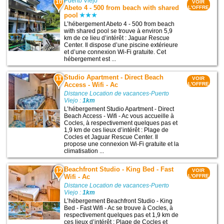
Puerto Viejo
10
VOIR
Abeto 4 - 500 from beach with shared
L'OFFRE
pool
L’hébergement Abeto 4 - 500 from beach
with shared pool se trouve à environ 5,9
km de ce lieu d’intérêt : Jaguar Rescue
Center. Il dispose d’une piscine extérieure
et d’une connexion Wi-Fi gratuite. Cet
hébergement est ...
Studio Apartment - Direct Beach
11
VOIR
Access - Wifi - Ac
L'OFFRE
Distance Location de vacances-Puerto
Viejo :
1km
L’hébergement Studio Apartment - Direct
Beach Access - Wifi - Ac vous accueille à
Cocles, à respectivement quelques pas et
1,9 km de ces lieux d’intérêt : Plage de
Cocles et Jaguar Rescue Center. Il
propose une connexion Wi-Fi gratuite et la
climatisation ...
Beachfront Studio - King Bed - Fast
12
VOIR
Wifi - Ac
L'OFFRE
Distance Location de vacances-Puerto
Viejo :
1km
L’hébergement Beachfront Studio - King
Bed - Fast Wifi - Ac se trouve à Cocles, à
respectivement quelques pas et 1,9 km de
ces lieux d’intérêt : Plage de Cocles et