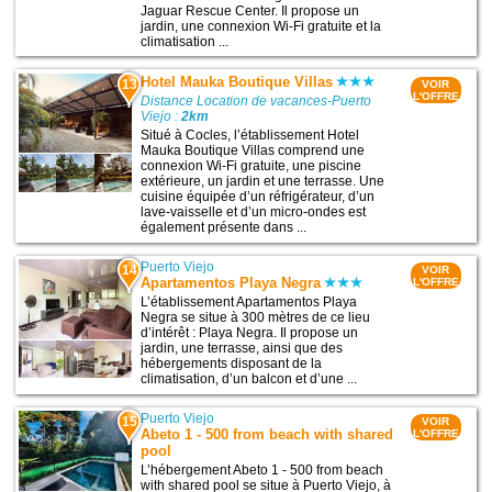
Jaguar Rescue Center. Il propose un
jardin, une connexion Wi-Fi gratuite et la
climatisation ...
Hotel Mauka Boutique Villas
13
VOIR
L'OFFRE
Distance Location de vacances-Puerto
Viejo :
2km
Situé à Cocles, l’établissement Hotel
Mauka Boutique Villas comprend une
connexion Wi-Fi gratuite, une piscine
extérieure, un jardin et une terrasse. Une
cuisine équipée d’un réfrigérateur, d’un
lave-vaisselle et d’un micro-ondes est
également présente dans ...
Puerto Viejo
14
VOIR
Apartamentos Playa Negra
L'OFFRE
L’établissement Apartamentos Playa
Negra se situe à 300 mètres de ce lieu
d’intérêt : Playa Negra. Il propose un
jardin, une terrasse, ainsi que des
hébergements disposant de la
climatisation, d’un balcon et d’une ...
Puerto Viejo
15
VOIR
Abeto 1 - 500 from beach with shared
L'OFFRE
pool
L’hébergement Abeto 1 - 500 from beach
with shared pool se situe à Puerto Viejo, à