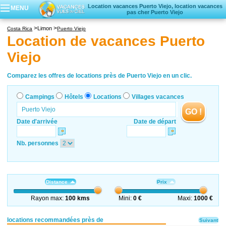
Location vacances Puerto Viejo, location vacances
MENU
pas cher Puerto Viejo
Campings
Limon
Costa Rica
Puerto Viejo
Hôtels
Location de vacances Puerto
Locations vacances
Viejo
Villages vacances
Comparez les offres de locations près de Puerto Viejo en un clic.
Campings
Hôtels
Locations
Villages vacances
GO !
Date d'arrivée
Date de départ
Nb. personnes
Distance
Prix
Rayon max:
100 kms
Mini:
0 €
Maxi:
1000 €
locations recommandées près de
Suivant