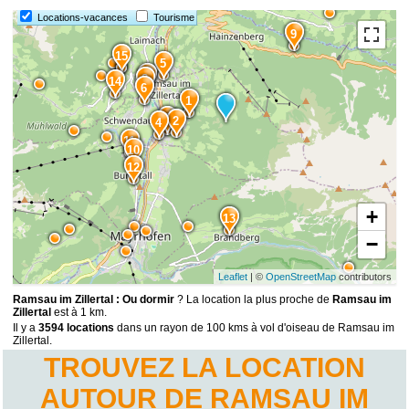
Locations-vacances
Tourisme
9
15
5
7
8
14
6
1
3
2
4
11
10
12
+
13
−
Leaflet
| ©
OpenStreetMap
contributors
Ramsau im Zillertal : Ou dormir
? La location la plus proche de
Ramsau im
Zillertal
est à 1 km.
Il y a
3594 locations
dans un rayon de 100 kms à vol d'oiseau de Ramsau im
Zillertal.
TROUVEZ LA LOCATION
AUTOUR DE RAMSAU IM