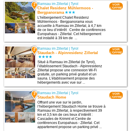
Ramsau im Zillertal
|
Tyrol
1
VOIR
Chalet Residenz Mühlermoos -
L'OFFRE
Bergpanorama
L’hébergement Chalet Residenz
Mühlermoos - Bergpanorama vous
accueille à Ramsau im Zillertal, à 4,7 km
de ce lieu d’intérêt : Centre de conférences
Europahaus - Zillertal. Cet hébergement
est installé à 39 km de ...
Ramsau im Zillertal
|
Tyrol
2
VOIR
Staudach - Alpinresidenz Zillertal
L'OFFRE
Situé à Ramsau im Zillertal (le Tyrol),
l’établissement Staudach - Alpinresidenz
Zillertal propose une connexion Wi-Fi
gratuite, un parking privé gratuit et un
sauna. L’établissement propose des
hébergements avec vue sur ...
Ramsau im Zillertal
|
Tyrol
3
VOIR
Staudach Home
L'OFFRE
Offrant une vue sur le jardin,
l’hébergement Staudach Home se trouve à
Ramsau im Zillertal, à respectivement 39
km et 3,5 km de ces lieux d’intérêt :
Cascades de Krimml et Centre de
conférences Europahaus - Zillertal. Cet
appartement propose un parking privé ...