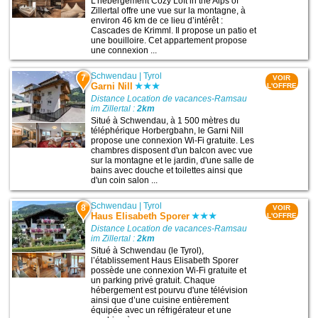
L’hébergement Cozy Loft in the Alps of
Zillertal offre une vue sur la montagne, à
environ 46 km de ce lieu d’intérêt :
Cascades de Krimml. Il propose un patio et
une bouilloire. Cet appartement propose
une connexion ...
Schwendau
|
Tyrol
7
VOIR
Garni Nill
L'OFFRE
Distance Location de vacances-Ramsau
im Zillertal :
2km
Situé à Schwendau, à 1 500 mètres du
téléphérique Horbergbahn, le Garni Nill
propose une connexion Wi-Fi gratuite. Les
chambres disposent d'un balcon avec vue
sur la montagne et le jardin, d'une salle de
bains avec douche et toilettes ainsi que
d'un coin salon ...
Schwendau
|
Tyrol
8
VOIR
Haus Elisabeth Sporer
L'OFFRE
Distance Location de vacances-Ramsau
im Zillertal :
2km
Situé à Schwendau (le Tyrol),
l’établissement Haus Elisabeth Sporer
possède une connexion Wi-Fi gratuite et
un parking privé gratuit. Chaque
hébergement est pourvu d'une télévision
ainsi que d’une cuisine entièrement
équipée avec un réfrigérateur et une