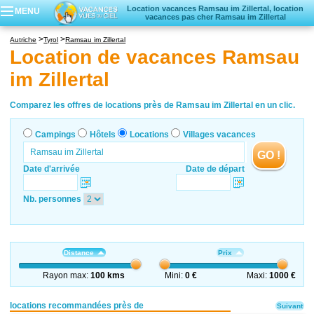
Location vacances Ramsau im Zillertal, location
MENU
vacances pas cher Ramsau im Zillertal
Campings
Autriche
Tyrol
Ramsau im Zillertal
Hôtels
Location de vacances Ramsau
Locations vacances
im Zillertal
Villages vacances
Comparez les offres de locations près de Ramsau im Zillertal en un clic.
Campings
Hôtels
Locations
Villages vacances
GO !
Date d'arrivée
Date de départ
Nb. personnes
Distance
Prix
Rayon max:
100 kms
Mini:
0 €
Maxi:
1000 €
locations recommandées près de
Suivant