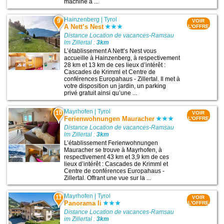
machine à ...
Hainzenberg
|
Tyrol
9
VOIR
A Nett’s Nest
L'OFFRE
Distance Location de vacances-Ramsau
im Zillertal :
3km
L’établissement A Nett’s Nest vous
accueille à Hainzenberg, à respectivement
28 km et 13 km de ces lieux d’intérêt :
Cascades de Krimml et Centre de
conférences Europahaus - Zillertal. Il met à
votre disposition un jardin, un parking
privé gratuit ainsi qu’une ...
Mayrhofen
|
Tyrol
10
VOIR
Ferienwohnungen Mauracher
L'OFFRE
Distance Location de vacances-Ramsau
im Zillertal :
3km
L’établissement Ferienwohnungen
Mauracher se trouve à Mayrhofen, à
respectivement 43 km et 3,9 km de ces
lieux d’intérêt : Cascades de Krimml et
Centre de conférences Europahaus -
Zillertal. Offrant une vue sur la ...
Mayrhofen
|
Tyrol
11
VOIR
Panorama Ii
L'OFFRE
Distance Location de vacances-Ramsau
im Zillertal :
3km