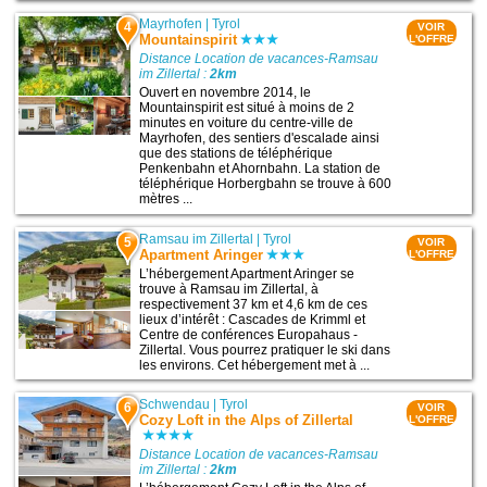
Mayrhofen
|
Tyrol
4
VOIR
Mountainspirit
L'OFFRE
Distance Location de vacances-Ramsau
im Zillertal :
2km
Ouvert en novembre 2014, le
Mountainspirit est situé à moins de 2
minutes en voiture du centre-ville de
Mayrhofen, des sentiers d'escalade ainsi
que des stations de téléphérique
Penkenbahn et Ahornbahn. La station de
téléphérique Horbergbahn se trouve à 600
mètres ...
Ramsau im Zillertal
|
Tyrol
5
VOIR
Apartment Aringer
L'OFFRE
L’hébergement Apartment Aringer se
trouve à Ramsau im Zillertal, à
respectivement 37 km et 4,6 km de ces
lieux d’intérêt : Cascades de Krimml et
Centre de conférences Europahaus -
Zillertal. Vous pourrez pratiquer le ski dans
les environs. Cet hébergement met à ...
Schwendau
|
Tyrol
6
VOIR
Cozy Loft in the Alps of Zillertal
L'OFFRE
Distance Location de vacances-Ramsau
im Zillertal :
2km