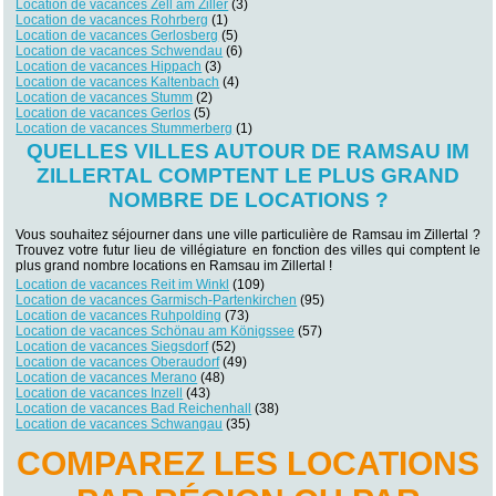
Location de vacances Zell am Ziller
(3)
Location de vacances Rohrberg
(1)
Location de vacances Gerlosberg
(5)
Location de vacances Schwendau
(6)
Location de vacances Hippach
(3)
Location de vacances Kaltenbach
(4)
Location de vacances Stumm
(2)
Location de vacances Gerlos
(5)
Location de vacances Stummerberg
(1)
QUELLES VILLES AUTOUR DE RAMSAU IM
ZILLERTAL COMPTENT LE PLUS GRAND
NOMBRE DE LOCATIONS ?
Vous souhaitez séjourner dans une ville particulière de Ramsau im Zillertal ?
Trouvez votre futur lieu de villégiature en fonction des villes qui comptent le
plus grand nombre locations en Ramsau im Zillertal !
Location de vacances Reit im Winkl
(109)
Location de vacances Garmisch-Partenkirchen
(95)
Location de vacances Ruhpolding
(73)
Location de vacances Schönau am Königssee
(57)
Location de vacances Siegsdorf
(52)
Location de vacances Oberaudorf
(49)
Location de vacances Merano
(48)
Location de vacances Inzell
(43)
Location de vacances Bad Reichenhall
(38)
Location de vacances Schwangau
(35)
COMPAREZ LES LOCATIONS