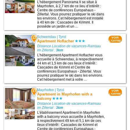
L’hébergement Panorama Ii se situe à
Mayrhofen, à 2,7 km de ce lieu d’intérêt :
Centre de conférences Europahaus -
Zillertal. Vous pourrez pratiquer le ski dans
les environs. Cet hébergement est installé
à 40 km de : Cascades de Krimml. Il
possède un jardin et un ...
Schwendau
|
Tyrol
12
VOIR
Apartment Hoflacher
L'OFFRE
Distance Location de vacances-Ramsau
im Zillertal :
3km
L’hébergement Apartment Hoflacher vous
accueille à Schwendau, à respectivement
44 km et 1,5 km de ces lieux d’intérêt :
Cascades de Krimml et Centre de
conférences Europahaus - Zillertal. Vous
pourrez pratiquer le ski dans les environs.
Cet hébergement met à votre ...
Mayrhofen
|
Tyrol
13
VOIR
Apartment in Mayrhofen with a
L'OFFRE
balcony
Distance Location de vacances-Ramsau
im Zillertal :
3km
L’établissement Apartment in Mayrhofen
with a balcony vous accueille à Mayrhofen,
à respectivement 49 km et 5,1 km de ces
lieux d’intérêt : Cascades de Krimml et
Centre de conférences Europahaus -