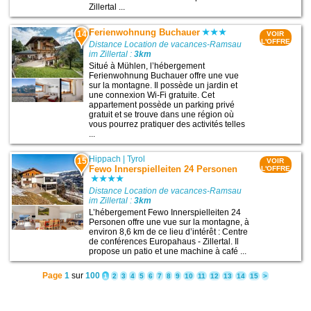
Zillertal ...
Ferienwohnung Buchauer
14
VOIR
L'OFFRE
Distance Location de vacances-Ramsau
im Zillertal :
3km
Situé à Mühlen, l’hébergement
Ferienwohnung Buchauer offre une vue
sur la montagne. Il possède un jardin et
une connexion Wi-Fi gratuite. Cet
appartement possède un parking privé
gratuit et se trouve dans une région où
vous pourrez pratiquer des activités telles
...
Hippach
|
Tyrol
15
VOIR
Fewo Innerspielleiten 24 Personen
L'OFFRE
Distance Location de vacances-Ramsau
im Zillertal :
3km
L’hébergement Fewo Innerspielleiten 24
Personen offre une vue sur la montagne, à
environ 8,6 km de ce lieu d’intérêt : Centre
de conférences Europahaus - Zillertal. Il
propose un patio et une machine à café ...
Page
1
sur
100
1
2
3
4
5
6
7
8
9
10
11
12
13
14
15
>