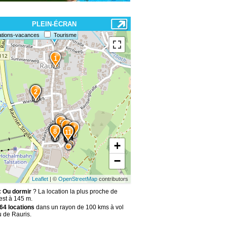
PLEIN-ÉCRAN
ations-vacances
Tourisme
1
3
2
4
5
6
7
10
9
8
15
14
13
12
11
+
−
Leaflet
| ©
OpenStreetMap
contributors
: Ou dormir
? La location la plus proche de
est à 145 m.
64 locations
dans un rayon de 100 kms à vol
u de Rauris.