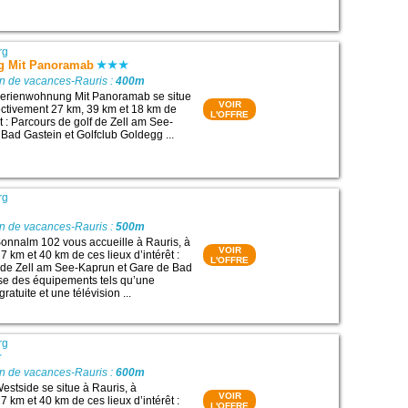
rg
g Mit Panoramab
on de vacances-Rauris :
400m
erienwohnung Mit Panoramab se situe
VOIR
ectivement 27 km, 39 km et 18 km de
L'OFFRE
êt : Parcours de golf de Zell am See-
Bad Gastein et Golfclub Goldegg ...
rg
on de vacances-Rauris :
500m
onnalm 102 vous accueille à Rauris, à
VOIR
 km et 40 km de ces lieux d’intérêt :
L'OFFRE
 de Zell am See-Kaprun et Gare de Bad
ose des équipements tels qu’une
ratuite et une télévision ...
rg
on de vacances-Rauris :
600m
stside se situe à Rauris, à
VOIR
 km et 40 km de ces lieux d’intérêt :
L'OFFRE