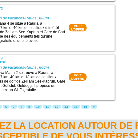
rg
on de vacances-Rauris :
600m
na 4 se situe à Rauris, à
VOIR
 km et 40 km de ces lieux d’intérêt :
L'OFFRE
 de Zell am See-Kaprun et Gare de Bad
ose des équipements tels qu’une
ratuite et une télévision ...
rg
on de vacances-Rauris :
600m
a Maria 2 se trouve à Rauris, à
VOIR
7 km, 40 km et 18 km de ces lieux
L'OFFRE
ours de golf de Zell am See-Kaprun, Gare
t Golfclub Goldegg. Il propose un
nexion Wi-Fi gratuite ...
6
7
8
9
10
11
12
13
14
15
>
EZ LA LOCATION AUTOUR DE 
SCEPTIBLE DE VOUS INTÉRES