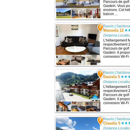
Parcours de golf
Gastein. Vous pou
environs. Cet hé
balcon ...
Rauris
|
Salzbou
6
Manuela 12
Distance Locati
L’hébergement M
respectivement 27
Parcours de golf
Gastein. Il prop
connexion Wi-Fi g
Rauris
|
Salzbou
7
Daniela 5
Distance Locati
L’hébergement Da
respectivement 27
Parcours de golf
Gastein. Il prop
connexion Wi-Fi g
Rauris
|
Salzbou
8
Claudia 5
Distance Locati