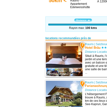
50km <
À 12000
Distance
Rayon max:
100 kms
locations recommandées près de
Rauris
|
Salzbou
1
Hotel Bräu
Distance Locati
Situé à Rauris, 
jardin et une te
avec un balcon o
gratuite et une t
une salle de bai
...
Rauris
|
Salzbou
2
Ferienwohnung
Distance Locati
L’hébergement F
trouve à Rauris,
km de ces lieux d
See-Kaprun, Gar