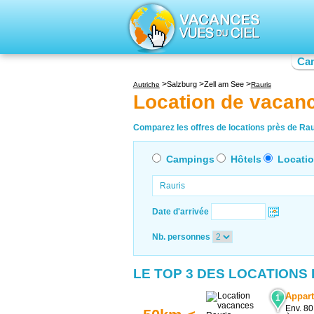
Ca
Salzburg
Zell am See
Autriche
Rauris
Location de vacan
Comparez les offres de locations près de Raur
Campings
Hôtels
Locati
Date d'arrivée
Nb. personnes
LE TOP 3 DES LOCATIONS
Appart
1
Env. 80