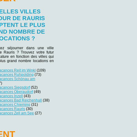
ELLES VILLES
OUR DE RAURIS
PTENT LE PLUS
ND NOMBRE DE
OCATIONS ?
tez séjourner dans une ville
de Rauris ? Trouvez votre futur
iature en fonction des villes qui
plus grand nombre locations en
acances Reit im Winkl
(109)
vacances Ruhpolding
(73)
vacances Schönau am
7)
acances Siegsdorf
(52)
vacances Oberaudorf
(49)
acances Inzell
(43)
vacances Bad Reichenhall
(38)
vacances Chieming
(31)
vacances Rauris
(30)
vacances Zell am See
(27)
ENT