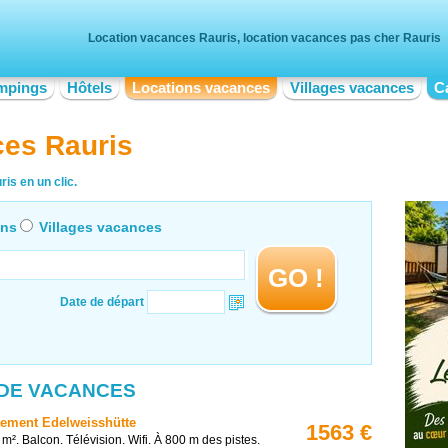
Location vacances Rauris, location vacances pas cher Rauris
mpings
Hôtels
Locations vacances
Villages vacances
C
ces Rauris
is en un clic.
ons
Villages vacances
GO !
Date de départ
 DE VACANCES
ement Edelweisshütte
1563 €
 m². Balcon. Télévision. Wifi. À 800 m des pistes.