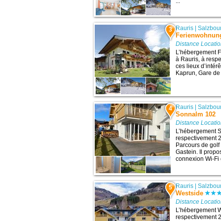
...
Rauris
|
Salzbou
3
Ferienwohnun
Distance Locati
L’hébergement F
à Rauris, à resp
ces lieux d’intér
Kaprun, Gare de 
Rauris
|
Salzbou
4
Sonnalm 102
Distance Locati
L’hébergement S
respectivement 27
Parcours de golf
Gastein. Il prop
connexion Wi-Fi g
Rauris
|
Salzbou
5
Westside
Distance Locati
L’hébergement We
respectivement 27