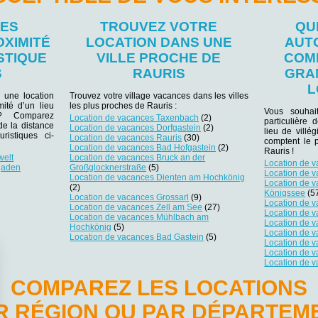
LES
TROUVEZ VOTRE
QU
OXIMITÉ
LOCATION DANS UNE
AUT
STIQUE
VILLE PROCHE DE
COM
S
RAURIS
GRA
L
 une location
Trouvez votre village vacances dans les villes
ité d’un lieu
les plus proches de Rauris :
Vous souhai
r ? Comparez
Location de vacances Taxenbach
(2)
particulière 
 de la distance
Location de vacances Dorfgastein
(2)
lieu de villég
ristiques ci-
Location de vacances Rauris
(30)
comptent le 
Location de vacances Bad Hofgastein
(2)
Rauris !
welt
Location de vacances Bruck an der
Location de v
gaden
Großglocknerstraße
(5)
Location de 
Location de vacances Dienten am Hochkönig
Location de 
(2)
Königssee
(5
Location de vacances Grossarl
(9)
Location de v
Location de vacances Zell am See
(27)
Location de 
Location de vacances Mühlbach am
Location de v
Hochkönig
(5)
Location de 
Location de vacances Bad Gastein
(5)
Location de 
Location de 
Location de 
COMPAREZ LES LOCATIONS
R RÉGION OU PAR DÉPARTEM