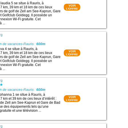
audia 5 se situe à Rauris, à
VOIR
7 km, 39 km et 18 km de ces lieux
L'OFFRE
ours de golf de Zell am See-Kaprun, Gare
t Golfclub Goldegg. Il possède un
nnexion Wi-Fi gratuite. Cet
 ...
rg
on de vacances-Rauris :
600m
a 4 se situe à Rauris, à
VOIR
7 km, 39 km et 18 km de ces lieux
L'OFFRE
ours de golf de Zell am See-Kaprun, Gare
t Golfclub Goldegg. Il possède un
nnexion Wi-Fi gratuite. Cet
 ...
rg
on de vacances-Rauris :
600m
hanna 1 se situe à Rauris, à
VOIR
 km et 39 km de ces lieux d’intérêt :
L'OFFRE
 de Zell am See-Kaprun et Gare de Bad
ose des équipements tels qu’une
ratuite et une télévision ...
rg