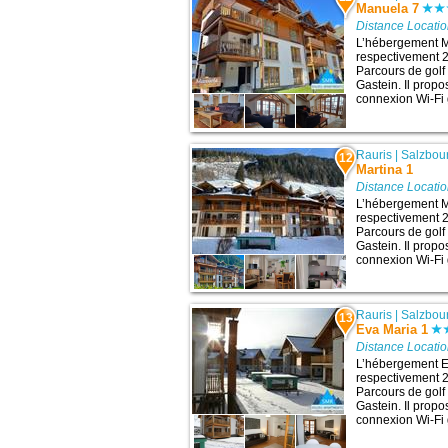
Manuela 7
Distance Locati
L’hébergement Ma
respectivement 27
Parcours de golf
Gastein. Il prop
connexion Wi-Fi g
Rauris
|
Salzbou
12
Martina 1
Distance Locati
L’hébergement Ma
respectivement 27
Parcours de golf
Gastein. Il prop
connexion Wi-Fi g
Rauris
|
Salzbou
13
Eva Maria 1
Distance Locati
L’hébergement Ev
respectivement 27
Parcours de golf
Gastein. Il prop
connexion Wi-Fi g