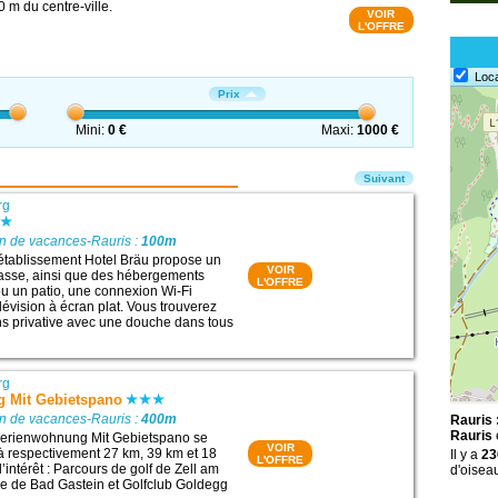
 m du centre-ville.
VOIR
L'OFFRE
Loc
Prix
Mini:
0 €
Maxi:
1000 €
Suivant
rg
on de vacances-Rauris :
100m
l’établissement Hotel Bräu propose un
VOIR
rrasse, ainsi que des hébergements
L'OFFRE
u un patio, une connexion Wi-Fi
élévision à écran plat. Vous trouverez
ns privative avec une douche dans tous
rg
 Mit Gebietspano
on de vacances-Rauris :
400m
Rauris 
Rauris
erienwohnung Mit Gebietspano se
VOIR
 à respectivement 27 km, 39 km et 18
Il y a
23
L'OFFRE
’intérêt : Parcours de golf de Zell am
d'oisea
e de Bad Gastein et Golfclub Goldegg