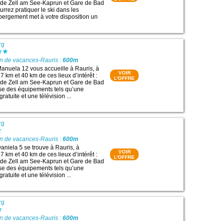
 de Zell am See-Kaprun et Gare de Bad
rrez pratiquer le ski dans les
bergement met à votre disposition un
rg
on de vacances-Rauris :
600m
anuela 12 vous accueille à Rauris, à
VOIR
 km et 40 km de ces lieux d’intérêt :
L'OFFRE
 de Zell am See-Kaprun et Gare de Bad
ose des équipements tels qu’une
ratuite et une télévision ...
rg
on de vacances-Rauris :
600m
niela 5 se trouve à Rauris, à
VOIR
 km et 40 km de ces lieux d’intérêt :
L'OFFRE
 de Zell am See-Kaprun et Gare de Bad
ose des équipements tels qu’une
ratuite et une télévision ...
rg
on de vacances-Rauris :
600m