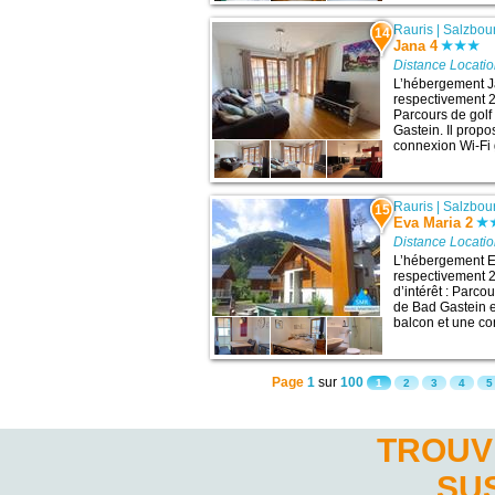
Rauris
|
Salzbou
14
Jana 4
Distance Locati
L’hébergement Ja
respectivement 27
Parcours de golf
Gastein. Il prop
connexion Wi-Fi g
Rauris
|
Salzbou
15
Eva Maria 2
Distance Locati
L’hébergement Ev
respectivement 2
d’intérêt : Parc
de Bad Gastein e
balcon et une con
Page
1
sur
100
1
2
3
4
5
TROUV
SU