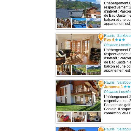
L’hébergement Cl
respectivement 2
d’intérêt : Parc
de Bad Gastein e
balcon et une co
appartement est à
Rauris
|
Salzbou
9
Eva 4
Distance Locati
L’hébergement Ev
respectivement 2
d’intérêt : Parc
de Bad Gastein e
balcon et une co
appartement est à
Rauris
|
Salzbou
10
Johanna 1
Distance Locati
L’hébergement Jo
respectivement 27
Parcours de golf
Gastein. Il prop
connexion Wi-Fi g
Rauris
|
Salzbou
11