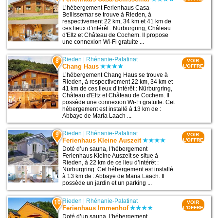
L’hébergement Ferienhaus Casa-
Bellissemar se trouve à Rieden, à
respectivement 22 km, 34 km et 41 km de
ces lieux d’intérêt : Nürburgring, Château
d'Eltz et Château de Cochem. Il propose
une connexion Wi-Fi gratuite ...
Rieden
|
Rhénanie-Palatinat
8
VOIR
Chang Haus
L'OFFRE
L’hébergement Chang Haus se trouve à
Rieden, à respectivement 22 km, 34 km et
41 km de ces lieux d’intérêt : Nürburgring,
Château d'Eltz et Château de Cochem. Il
possède une connexion Wi-Fi gratuite. Cet
hébergement est installé à 13 km de :
Abbaye de Maria Laach ...
Rieden
|
Rhénanie-Palatinat
9
VOIR
Ferienhaus Kleine Auszeit
L'OFFRE
Doté d’un sauna, l’hébergement
Ferienhaus Kleine Auszeit se situe à
Rieden, à 22 km de ce lieu d’intérêt :
Nürburgring. Cet hébergement est installé
à 13 km de : Abbaye de Maria Laach. Il
possède un jardin et un parking ...
Rieden
|
Rhénanie-Palatinat
10
VOIR
Ferienhaus Immenhof
L'OFFRE
Doté d’un sauna, l’hébergement