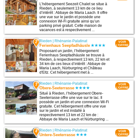
L’hébergement Seezeit Chalet se situe à
Rieden, à seulement 13 km de ce lieu
d’intérêt : Abbaye de Maria Laach. Il offre
une vue sur le jardin et possède une
connexion Wi-Fi gratuite ainsi qu’un
parking privé gratuit. Cette maison de
vacances est à respectivement ...
Rieden
|
Rhénanie-Palatinat
2
VOIR
Ferienhaus Seepfadhäusle
L'OFFRE
Proposant un jardin, l’hébergement
Ferienhaus Seepfadhäusle se trouve à
Rieden, à respectivement 13 km, 22 km et
34 km de ces lieux d’intérêt : Abbaye de
Maria Laach, Nürburgring et Château
d'Eltz. Cet hébergement met à ...
Rieden
|
Rhénanie-Palatinat
3
VOIR
Obere-Seeterrasse
L'OFFRE
Situé à Rieden, l’hébergement Obere-
Seeterrasse offre une vue sur le lac. Il
possède un jardin et une connexion Wi-Fi
gratuite. Cet hébergement offre une vue
sur le jardin et est installé à
respectivement 13 km et 22 km de :
Abbaye de Maria Laach et Nürburgring ...
Rieden
|
Rhénanie-Palatinat
4
VOIR
Untere-Seeterrasse
L'OFFRE