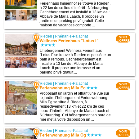
Ferienhaus Immenhof se trouve à Rieden,
à 22 km de ce lieu d’intérêt : Nürburgring.
Cet hébergement est installé à 13 km de :
Abbaye de Maria Laach. Il propose un
jardin et un parking privé gratuit. Cette
maison de vacances comporte ...
Rieden
|
Rhénanie-Palatinat
11
VOIR
Wellness Ferienhaus “Lotus I”
L'OFFRE
L’hébergement Wellness Ferienhaus
“Lotus I” se trouve à Rieden et possède un
bain à remous. Cet hébergement est
installé à 13 km de : Abbaye de Maria
Laach. Il propose une terrasse et un
parking privé gratuit ...
Rieden
|
Rhénanie-Palatinat
12
VOIR
Ferienwohnung Mila Eg
L'OFFRE
Proposant un jardin et offrant une vue sur
le jardin, l’hébergement Ferienwohnung
Mila Eg se situe à Rieden, à
respectivement 13 km et 22 km de ces
lieux d’intérêt : Abbaye de Maria Laach et
Nürburgring. Cet hébergement en bord de
mer met à votre disposition un ...
Rieden
|
Rhénanie-Palatinat
13
VOIR
Ferienwohnung Mila Og
L'OFFRE