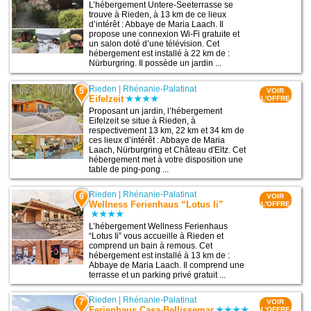
L’hébergement Untere-Seeterrasse se
trouve à Rieden, à 13 km de ce lieux
d’intérêt : Abbaye de Maria Laach. Il
propose une connexion Wi-Fi gratuite et
un salon doté d’une télévision. Cet
hébergement est installé à 22 km de :
Nürburgring. Il possède un jardin ...
Rieden
|
Rhénanie-Palatinat
5
VOIR
Eifelzeit
L'OFFRE
Proposant un jardin, l’hébergement
Eifelzeit se situe à Rieden, à
respectivement 13 km, 22 km et 34 km de
ces lieux d’intérêt : Abbaye de Maria
Laach, Nürburgring et Château d'Eltz. Cet
hébergement met à votre disposition une
table de ping-pong ...
Rieden
|
Rhénanie-Palatinat
6
VOIR
Wellness Ferienhaus “Lotus Ii”
L'OFFRE
L’hébergement Wellness Ferienhaus
“Lotus Ii” vous accueille à Rieden et
comprend un bain à remous. Cet
hébergement est installé à 13 km de :
Abbaye de Maria Laach. Il comprend une
terrasse et un parking privé gratuit ...
Rieden
|
Rhénanie-Palatinat
7
VOIR
Ferienhaus Casa-Bellissemar
L'OFFRE