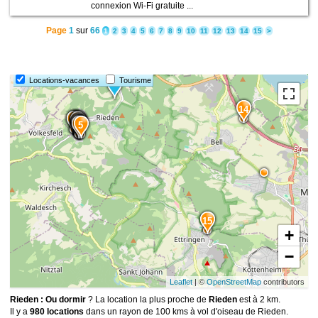
connexion Wi-Fi gratuite ...
Page
1
sur
66
1
2
3
4
5
6
7
8
9
10
11
12
13
14
15
>
Locations-vacances
Tourisme
14
13
12
1
4
3
2
10
9
11
6
8
7
5
15
+
−
Leaflet
| ©
OpenStreetMap
contributors
Rieden : Ou dormir
? La location la plus proche de
Rieden
est à 2 km.
Il y a
980 locations
dans un rayon de 100 kms à vol d'oiseau de Rieden.