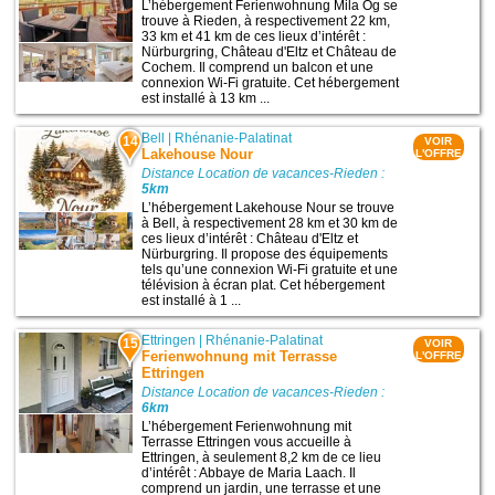
L’hébergement Ferienwohnung Mila Og se
trouve à Rieden, à respectivement 22 km,
33 km et 41 km de ces lieux d’intérêt :
Nürburgring, Château d'Eltz et Château de
Cochem. Il comprend un balcon et une
connexion Wi-Fi gratuite. Cet hébergement
est installé à 13 km ...
Bell
|
Rhénanie-Palatinat
14
VOIR
Lakehouse Nour
L'OFFRE
Distance Location de vacances-Rieden :
5km
L’hébergement Lakehouse Nour se trouve
à Bell, à respectivement 28 km et 30 km de
ces lieux d’intérêt : Château d'Eltz et
Nürburgring. Il propose des équipements
tels qu’une connexion Wi-Fi gratuite et une
télévision à écran plat. Cet hébergement
est installé à 1 ...
Ettringen
|
Rhénanie-Palatinat
15
VOIR
Ferienwohnung mit Terrasse
L'OFFRE
Ettringen
Distance Location de vacances-Rieden :
6km
L’hébergement Ferienwohnung mit
Terrasse Ettringen vous accueille à
Ettringen, à seulement 8,2 km de ce lieu
d’intérêt : Abbaye de Maria Laach. Il
comprend un jardin, une terrasse et une