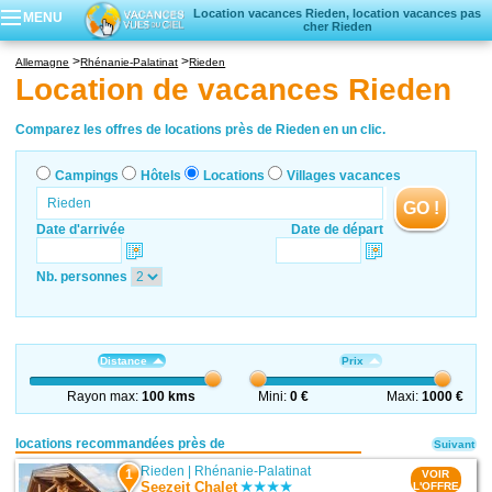
Location vacances Rieden, location vacances pas
MENU
cher Rieden
Campings
Allemagne
Rhénanie-Palatinat
Rieden
Hôtels
Location de vacances Rieden
Locations vacances
Villages vacances
Comparez les offres de locations près de Rieden en un clic.
Campings
Hôtels
Locations
Villages vacances
GO !
Date d'arrivée
Date de départ
Nb. personnes
Distance
Prix
Rayon max:
100 kms
Mini:
0 €
Maxi:
1000 €
locations recommandées près de
Suivant
Rieden
|
Rhénanie-Palatinat
1
VOIR
Seezeit Chalet
L'OFFRE