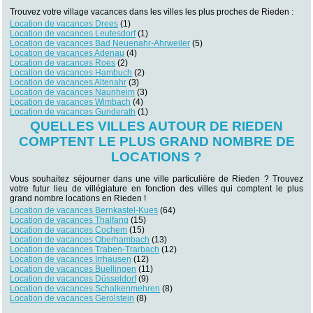
Trouvez votre village vacances dans les villes les plus proches de Rieden :
Location de vacances Drees
(1)
Location de vacances Leutesdorf
(1)
Location de vacances Bad Neuenahr-Ahrweiler
(5)
Location de vacances Adenau
(4)
Location de vacances Roes
(2)
Location de vacances Hambuch
(2)
Location de vacances Altenahr
(3)
Location de vacances Naunheim
(3)
Location de vacances Wimbach
(4)
Location de vacances Gunderath
(1)
QUELLES VILLES AUTOUR DE RIEDEN
COMPTENT LE PLUS GRAND NOMBRE DE
LOCATIONS ?
Vous souhaitez séjourner dans une ville particulière de Rieden ? Trouvez
votre futur lieu de villégiature en fonction des villes qui comptent le plus
grand nombre locations en Rieden !
Location de vacances Bernkastel-Kues
(64)
Location de vacances Thalfang
(15)
Location de vacances Cochem
(15)
Location de vacances Oberhambach
(13)
Location de vacances Traben-Trarbach
(12)
Location de vacances Irrhausen
(12)
Location de vacances Buellingen
(11)
Location de vacances Düsseldorf
(9)
Location de vacances Schalkenmehren
(8)
Location de vacances Gerolstein
(8)