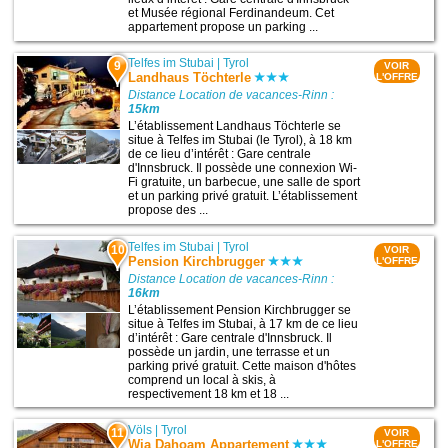
et Musée régional Ferdinandeum. Cet
appartement propose un parking ...
Telfes im Stubai
|
Tyrol
9
VOIR
Landhaus Töchterle
L'OFFRE
Distance Location de vacances-Rinn :
15km
L’établissement Landhaus Töchterle se
situe à Telfes im Stubai (le Tyrol), à 18 km
de ce lieu d’intérêt : Gare centrale
d'Innsbruck. Il possède une connexion Wi-
Fi gratuite, un barbecue, une salle de sport
et un parking privé gratuit. L’établissement
propose des ...
Telfes im Stubai
|
Tyrol
10
VOIR
Pension Kirchbrugger
L'OFFRE
Distance Location de vacances-Rinn :
16km
L’établissement Pension Kirchbrugger se
situe à Telfes im Stubai, à 17 km de ce lieu
d’intérêt : Gare centrale d'Innsbruck. Il
possède un jardin, une terrasse et un
parking privé gratuit. Cette maison d'hôtes
comprend un local à skis, à
respectivement 18 km et 18 ...
Völs
|
Tyrol
11
VOIR
Wia Dahoam Appartement
L'OFFRE