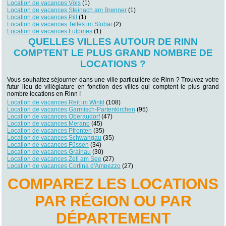
Location de vacances Völs
(1)
Location de vacances Steinach am Brenner
(1)
Location de vacances Pill
(1)
Location de vacances Telfes im Stubai
(2)
Location de vacances Fulpmes
(1)
QUELLES VILLES AUTOUR DE RINN
COMPTENT LE PLUS GRAND NOMBRE DE
LOCATIONS ?
Vous souhaitez séjourner dans une ville particulière de Rinn ? Trouvez votre
futur lieu de villégiature en fonction des villes qui comptent le plus grand
nombre locations en Rinn !
Location de vacances Reit im Winkl
(108)
Location de vacances Garmisch-Partenkirchen
(95)
Location de vacances Oberaudorf
(47)
Location de vacances Merano
(45)
Location de vacances Pfronten
(35)
Location de vacances Schwangau
(35)
Location de vacances Füssen
(34)
Location de vacances Grainau
(30)
Location de vacances Zell am See
(27)
Location de vacances Cortina d'Ampezzo
(27)
COMPAREZ LES LOCATIONS
PAR RÉGION OU PAR
DÉPARTEMENT