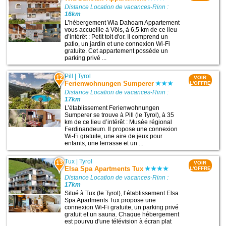
Distance Location de vacances-Rinn :
16km
L’hébergement Wia Dahoam Appartement
vous accueille à Völs, à 6,5 km de ce lieu
d’intérêt : Petit toit d'or. Il comprend un
patio, un jardin et une connexion Wi-Fi
gratuite. Cet appartement possède un
parking privé ...
Pill
|
Tyrol
12
VOIR
Ferienwohnungen Sumperer
L'OFFRE
Distance Location de vacances-Rinn :
17km
L’établissement Ferienwohnungen
Sumperer se trouve à Pill (le Tyrol), à 35
km de ce lieu d’intérêt : Musée régional
Ferdinandeum. Il propose une connexion
Wi-Fi gratuite, une aire de jeux pour
enfants, une terrasse et un ...
Tux
|
Tyrol
13
VOIR
Elsa Spa Apartments Tux
L'OFFRE
Distance Location de vacances-Rinn :
17km
Situé à Tux (le Tyrol), l’établissement Elsa
Spa Apartments Tux propose une
connexion Wi-Fi gratuite, un parking privé
gratuit et un sauna. Chaque hébergement
est pourvu d'une télévision à écran plat