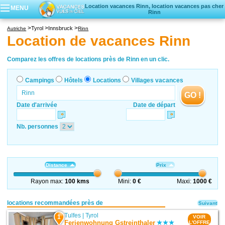
Location vacances Rinn, location vacances pas cher
MENU
Rinn
Campings
Tyrol
Innsbruck
Autriche
Rinn
Hôtels
Location de vacances Rinn
Locations vacances
Villages vacances
Comparez les offres de locations près de Rinn en un clic.
Campings
Hôtels
Locations
Villages vacances
GO !
Date d'arrivée
Date de départ
Nb. personnes
Distance
Prix
Rayon max:
100 kms
Mini:
0 €
Maxi:
1000 €
locations recommandées près de
Suivant
Tulfes
|
Tyrol
1
VOIR
Ferienwohnung Gstreinthaler
L'OFFRE