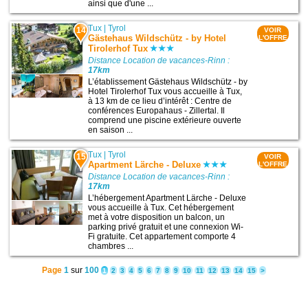
ainsi que d'une ...
Tux
|
Tyrol
14
VOIR
Gästehaus Wildschütz - by Hotel
L'OFFRE
Tirolerhof Tux
Distance Location de vacances-Rinn :
17km
L’établissement Gästehaus Wildschütz - by
Hotel Tirolerhof Tux vous accueille à Tux,
à 13 km de ce lieu d’intérêt : Centre de
conférences Europahaus - Zillertal. Il
comprend une piscine extérieure ouverte
en saison ...
Tux
|
Tyrol
15
VOIR
Apartment Lärche - Deluxe
L'OFFRE
Distance Location de vacances-Rinn :
17km
L’hébergement Apartment Lärche - Deluxe
vous accueille à Tux. Cet hébergement
met à votre disposition un balcon, un
parking privé gratuit et une connexion Wi-
Fi gratuite. Cet appartement comporte 4
chambres ...
Page
1
sur
100
1
2
3
4
5
6
7
8
9
10
11
12
13
14
15
>