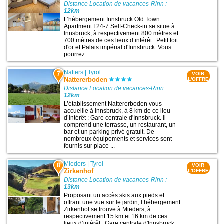
Distance Location de vacances-Rinn :
12km
L’hébergement Innsbruck Old Town
Apartment I 24-7 Self-Check-in se situe à
Innsbruck, à respectivement 800 mètres et
700 mètres de ces lieux d’intérêt : Petit toit
d'or et Palais impérial d'Innsbruck. Vous
pourrez ...
Natters
|
Tyrol
7
VOIR
Nattererboden
L'OFFRE
Distance Location de vacances-Rinn :
12km
L’établissement Nattererboden vous
accueille à Innsbruck, à 8 km de ce lieu
d’intérêt : Gare centrale d'Innsbruck. Il
comprend une terrasse, un restaurant, un
bar et un parking privé gratuit. De
nombreux équipements et services sont
fournis sur place ...
Mieders
|
Tyrol
8
VOIR
Zirkenhof
L'OFFRE
Distance Location de vacances-Rinn :
13km
Proposant un accès skis aux pieds et
offrant une vue sur le jardin, l’hébergement
Zirkenhof se trouve à Mieders, à
respectivement 15 km et 16 km de ces
lieux d’intérêt : Gare centrale d'Innsbruck