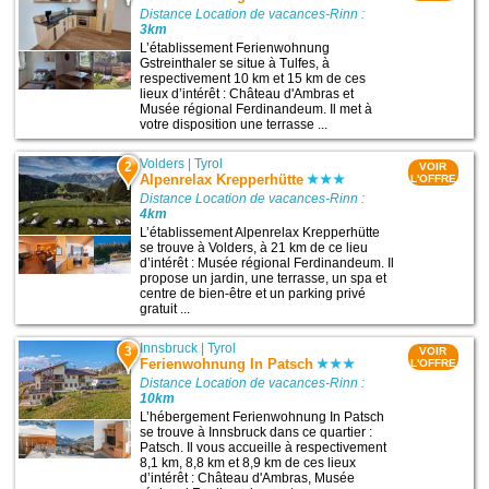
Distance Location de vacances-Rinn :
3km
L’établissement Ferienwohnung
Gstreinthaler se situe à Tulfes, à
respectivement 10 km et 15 km de ces
lieux d’intérêt : Château d'Ambras et
Musée régional Ferdinandeum. Il met à
votre disposition une terrasse ...
Volders
|
Tyrol
2
VOIR
Alpenrelax Krepperhütte
L'OFFRE
Distance Location de vacances-Rinn :
4km
L’établissement Alpenrelax Krepperhütte
se trouve à Volders, à 21 km de ce lieu
d’intérêt : Musée régional Ferdinandeum. Il
propose un jardin, une terrasse, un spa et
centre de bien-être et un parking privé
gratuit ...
Innsbruck
|
Tyrol
3
VOIR
Ferienwohnung In Patsch
L'OFFRE
Distance Location de vacances-Rinn :
10km
L’hébergement Ferienwohnung In Patsch
se trouve à Innsbruck dans ce quartier :
Patsch. Il vous accueille à respectivement
8,1 km, 8,8 km et 8,9 km de ces lieux
d’intérêt : Château d'Ambras, Musée