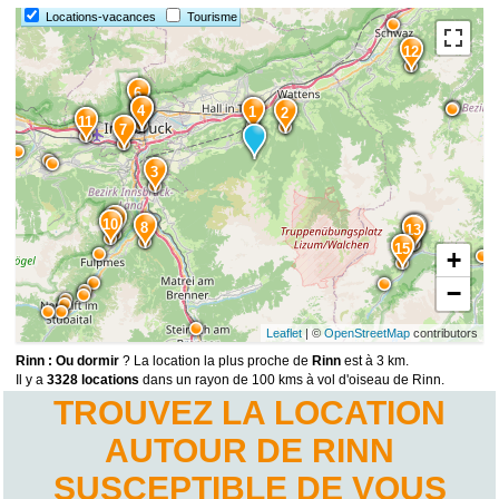
Locations-vacances
Tourisme
12
6
5
4
1
2
11
7
3
9
10
8
14
13
15
+
−
Leaflet
| ©
OpenStreetMap
contributors
Rinn : Ou dormir
? La location la plus proche de
Rinn
est à 3 km.
Il y a
3328 locations
dans un rayon de 100 kms à vol d'oiseau de Rinn.
TROUVEZ LA LOCATION
AUTOUR DE RINN
SUSCEPTIBLE DE VOUS