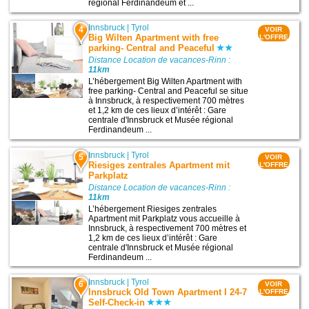
régional Ferdinandeum et ...
Innsbruck
|
Tyrol
4
VOIR
Big Wilten Apartment with free
L'OFFRE
parking- Central and Peaceful
Distance Location de vacances-Rinn :
11km
L’hébergement Big Wilten Apartment with
free parking- Central and Peaceful se situe
à Innsbruck, à respectivement 700 mètres
et 1,2 km de ces lieux d’intérêt : Gare
centrale d'Innsbruck et Musée régional
Ferdinandeum ...
Innsbruck
|
Tyrol
5
VOIR
Riesiges zentrales Apartment mit
L'OFFRE
Parkplatz
Distance Location de vacances-Rinn :
11km
L’hébergement Riesiges zentrales
Apartment mit Parkplatz vous accueille à
Innsbruck, à respectivement 700 mètres et
1,2 km de ces lieux d’intérêt : Gare
centrale d'Innsbruck et Musée régional
Ferdinandeum ...
Innsbruck
|
Tyrol
6
VOIR
Innsbruck Old Town Apartment I 24-7
L'OFFRE
Self-Check-in