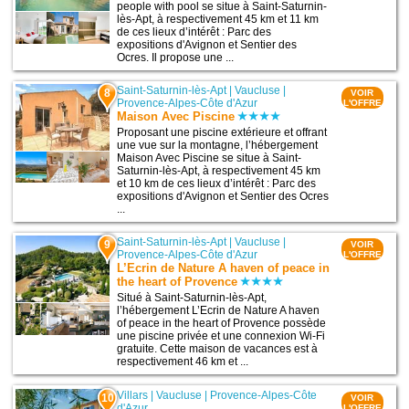
people with pool se situe à Saint-Saturnin-
lès-Apt, à respectivement 45 km et 11 km
de ces lieux d’intérêt : Parc des
expositions d'Avignon et Sentier des
Ocres. Il propose une ...
Saint-Saturnin-lès-Apt
|
Vaucluse
|
8
VOIR
Provence-Alpes-Côte d'Azur
L'OFFRE
Maison Avec Piscine
Proposant une piscine extérieure et offrant
une vue sur la montagne, l’hébergement
Maison Avec Piscine se situe à Saint-
Saturnin-lès-Apt, à respectivement 45 km
et 10 km de ces lieux d’intérêt : Parc des
expositions d'Avignon et Sentier des Ocres
...
Saint-Saturnin-lès-Apt
|
Vaucluse
|
9
VOIR
Provence-Alpes-Côte d'Azur
L'OFFRE
L’Ecrin de Nature A haven of peace in
the heart of Provence
Situé à Saint-Saturnin-lès-Apt,
l’hébergement L’Ecrin de Nature A haven
of peace in the heart of Provence possède
une piscine privée et une connexion Wi-Fi
gratuite. Cette maison de vacances est à
respectivement 46 km et ...
Villars
|
Vaucluse
|
Provence-Alpes-Côte
10
VOIR
d'Azur
L'OFFRE