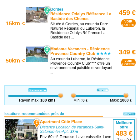
Gordes
2
459 €
Résidence Odalys Référence La
Bastide des Chênes
VOIR
15km <
Située à Gordes, au cœur du Parc
L'OFFRE
Naturel Régional du Luberon, la
Résidence Odalys Référence La
Bastide des ...
Madame Vacances - Résidence
3
349 €
Provence Country Club
Au cœur du Luberon, la Résidence
50km <
VOIR
Provence Country Club**** offre un
L'OFFRE
environnement paisible et verdoyant
...
Distance
Prix
Rayon max:
100 kms
Mini:
0 €
Maxi:
1000 €
locations recommandées près de
Suivant
Apartment Côté Place
1
Meilleure
Distance Location de vacances-Saint-
offre
Saturnin-lès-Apt :
3km
483 €
Env. 60 m². Terrasse. Lave-vaisselle. Lave-
7 nuit(s)