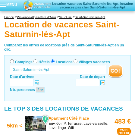
Location vacances Saint-Saturnin-lès-Apt, location
MENU
vacances pas cher Saint-Saturnin-lès-Apt
Campings
France
Provence-Alpes-Côte d'Azur
Vaucluse
Saint-Saturnin-lès-Apt
Hôtels
Location de vacances Saint-
Locations vacances
Saturnin-lès-Apt
Villages vacances
Comparez les offres de locations près de Saint-Saturnin-lès-Apt en un
clic.
Campings
Hôtels
Locations
Villages vacances
GO !
Date d'arrivée
Date de départ
Nb. personnes
LE TOP 3 DES LOCATIONS DE VACANCES
Apartment Côté Place
1
483 €
Env. 60 m². Terrasse. Lave-vaisselle.
5km <
Lave-linge. Wifi.
VOIR
L'OFFRE