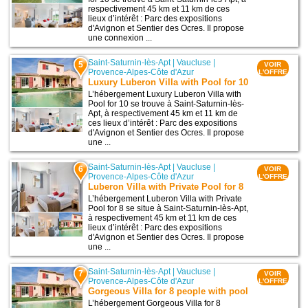
respectivement 45 km et 11 km de ces
lieux d’intérêt : Parc des expositions
d'Avignon et Sentier des Ocres. Il propose
une connexion ...
Saint-Saturnin-lès-Apt
|
Vaucluse
|
5
VOIR
Provence-Alpes-Côte d'Azur
L'OFFRE
Luxury Luberon Villa with Pool for 10
L’hébergement Luxury Luberon Villa with
Pool for 10 se trouve à Saint-Saturnin-lès-
Apt, à respectivement 45 km et 11 km de
ces lieux d’intérêt : Parc des expositions
d'Avignon et Sentier des Ocres. Il propose
une ...
Saint-Saturnin-lès-Apt
|
Vaucluse
|
6
VOIR
Provence-Alpes-Côte d'Azur
L'OFFRE
Luberon Villa with Private Pool for 8
L’hébergement Luberon Villa with Private
Pool for 8 se situe à Saint-Saturnin-lès-Apt,
à respectivement 45 km et 11 km de ces
lieux d’intérêt : Parc des expositions
d'Avignon et Sentier des Ocres. Il propose
une ...
Saint-Saturnin-lès-Apt
|
Vaucluse
|
7
VOIR
Provence-Alpes-Côte d'Azur
L'OFFRE
Gorgeous Villa for 8 people with pool
L’hébergement Gorgeous Villa for 8