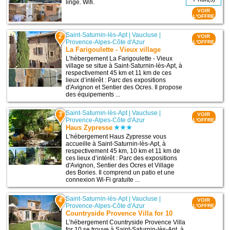
linge. Wifi.
VOIR
L'OFFRE
Saint-Saturnin-lès-Apt
|
Vaucluse
|
2
VOIR
Provence-Alpes-Côte d'Azur
L'OFFRE
La Farigoulette - Vieux village
L’hébergement La Farigoulette - Vieux
village se situe à Saint-Saturnin-lès-Apt, à
respectivement 45 km et 11 km de ces
lieux d’intérêt : Parc des expositions
d'Avignon et Sentier des Ocres. Il propose
des équipements ...
Saint-Saturnin-lès-Apt
|
Vaucluse
|
3
VOIR
Provence-Alpes-Côte d'Azur
L'OFFRE
Haus Zypresse
L’hébergement Haus Zypresse vous
accueille à Saint-Saturnin-lès-Apt, à
respectivement 45 km, 10 km et 11 km de
ces lieux d’intérêt : Parc des expositions
d'Avignon, Sentier des Ocres et Village
des Bories. Il comprend un patio et une
connexion Wi-Fi gratuite ...
Saint-Saturnin-lès-Apt
|
Vaucluse
|
4
VOIR
Provence-Alpes-Côte d'Azur
L'OFFRE
Countryside Provence Villa for 10
L’hébergement Countryside Provence Villa
for 10 se trouve à Saint-Saturnin-lès-Apt, à