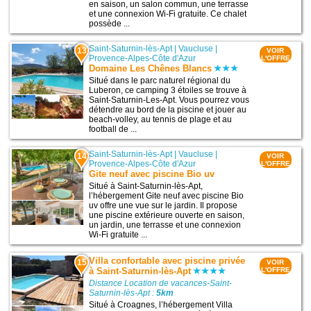
en saison, un salon commun, une terrasse
et une connexion Wi-Fi gratuite. Ce chalet
possède ...
Saint-Saturnin-lès-Apt
|
Vaucluse
|
13
VOIR
Provence-Alpes-Côte d'Azur
L'OFFRE
Domaine Les Chênes Blancs
Situé dans le parc naturel régional du
Luberon, ce camping 3 étoiles se trouve à
Saint-Saturnin-Les-Apt. Vous pourrez vous
détendre au bord de la piscine et jouer au
beach-volley, au tennis de plage et au
football de ...
Saint-Saturnin-lès-Apt
|
Vaucluse
|
14
VOIR
Provence-Alpes-Côte d'Azur
L'OFFRE
Gite neuf avec piscine Bio uv
Situé à Saint-Saturnin-lès-Apt,
l’hébergement Gite neuf avec piscine Bio
uv offre une vue sur le jardin. Il propose
une piscine extérieure ouverte en saison,
un jardin, une terrasse et une connexion
Wi-Fi gratuite ...
Villa confortable avec piscine privée
15
VOIR
à Saint-Saturnin-lès-Apt
L'OFFRE
Distance Location de vacances-Saint-
Saturnin-lès-Apt :
5km
Situé à Croagnes, l’hébergement Villa