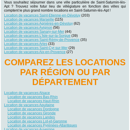
Vous souhaitez séjourner dans une ville particulière de Saint-Saturnin-lès-
Apt ? Trouvez votre futur lieu de villégiature en fonction des villes qui
comptent le plus grand nombre locations en Saint-Saturnin-lès-Apt !
Location de vacances Saint-Etienne-en-Dévoluy
(203)
Location de vacances Marseille
(115)
Location de vacances Agnières-en-Dévoluy
(62)
Location de vacances Avignon
(56)
Location de vacances Sanary-sur-Mer
(44)
Location de vacances L'Isle-sur-la-Sorgue
(39)
Location de vacances Saint-Rémy-de-Provence
(35)
Location de vacances Arles
(33)
Location de vacances Saint-Cyr-sur-Mer
(29)
Location de vacances Aix-en-Provence
(27)
COMPAREZ LES LOCATIONS
PAR RÉGION OU PAR
DÉPARTEMENT
Location de vacances Alsace
Location de vacances Bas-Rhin
Location de vacances Haut-Rhin
Location de vacances Aquitaine
Location de vacances Dordogne
Location de vacances Gironde
Location de vacances Landes
Location de vacances Lot-et-Garonne
Location de vacances Pyrénées-Atlantiques
Location de vacances Auvergne