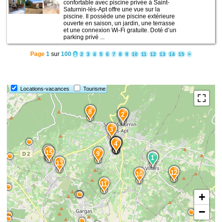
confortable avec piscine privée à Saint-
Saturnin-lès-Apt offre une vue sur la
piscine. Il possède une piscine extérieure
ouverte en saison, un jardin, une terrasse
et une connexion Wi-Fi gratuite. Doté d’un
parking privé ...
Page
1
sur
100
1
2
3
4
5
6
7
8
9
10
11
12
13
14
15
>
Locations-vacances
Tourisme
8
2
3
7
6
5
4
14
15
9
1
1
13
12
10
11
+
−