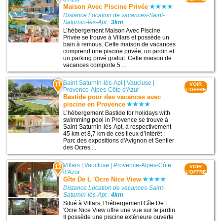
Maison Avec Piscine Privée
Distance Location de vacances-Saint-
Saturnin-lès-Apt :
3km
L’hébergement Maison Avec Piscine
Privée se trouve à Villars et possède un
bain à remous. Cette maison de vacances
comprend une piscine privée, un jardin et
un parking privé gratuit. Cette maison de
vacances comporte 5 ...
Saint-Saturnin-lès-Apt
|
Vaucluse
|
11
VOIR
Provence-Alpes-Côte d'Azur
L'OFFRE
Bastide pour des vacances avec
piscine en Provence
L’hébergement Bastide for holidays with
swimming pool in Provence se trouve à
Saint-Saturnin-lès-Apt, à respectivement
45 km et 8,7 km de ces lieux d’intérêt :
Parc des expositions d'Avignon et Sentier
des Ocres ...
Villars
|
Vaucluse
|
Provence-Alpes-Côte
12
VOIR
d'Azur
L'OFFRE
Gîte De L 'Ocre Nice View
Distance Location de vacances-Saint-
Saturnin-lès-Apt :
4km
Situé à Villars, l’hébergement Gîte De L
'Ocre Nice View offre une vue sur le jardin.
Il possède une piscine extérieure ouverte