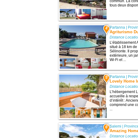
commun. La conne
tous deux disponi
Partanna
|
Provi
4
Agriturismo D
Distance Locati
L’établissement 
situé à 18 km de 
Sélinonte. Il pro
extérieure, un j
Wi-Fi et ...
Partanna
|
Provi
5
Lovely Home I
Distance Locati
L’hébergement L
accueille à resp
d’intérêt : Ancie
comprend une con
...
Salemi
|
Provinc
6
Amazing Home
Distance Locati