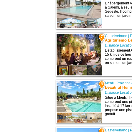
L’hébergement A
à Salemi, à seule
Ségeste. Il comp
saison, un jardin
Castelvetrano
|
P
7
Agriturismo B
Distance Locati
L’établissement A
15 km de ce lieu 
comprend un rest
en saison, un ja
Menfi
|
Province 
8
Beautiful Home
Distance Locati
Situé à Menfi, l
comprend une pi
installé à 17 km 
propose une pisc
gratuit ...
Castelvetrano
|
P
9