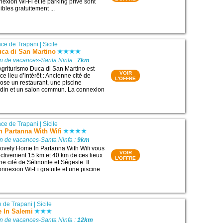
xion Wi-Fi et le parking privé sont
bles gratuitement ...
nce de Trapani
|
Sicile
uca di San Martino
on de vacances-Santa Ninfa :
7km
Agriturismo Duca di San Martino est
VOIR
ce lieu d’intérêt : Ancienne cité de
L'OFFRE
pose un restaurant, une piscine
ardin et un salon commun. La connexion
nce de Trapani
|
Sicile
n Partanna With Wifi
on de vacances-Santa Ninfa :
9km
ovely Home In Partanna With Wifi vous
VOIR
ectivement 15 km et 40 km de ces lieux
L'OFFRE
nne cité de Sélinonte et Ségeste. Il
nexion Wi-Fi gratuite et une piscine
e de Trapani
|
Sicile
 In Salemi
on de vacances-Santa Ninfa :
12km