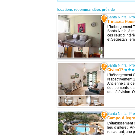
locations recommandées près de
Santa Ninfa
|
Pro
1
Trinacria Hous
L’hébergement Tr
Santa Ninfa, à r
ces lieux d’intér
et Segestan Term
Santa Ninfa
|
Pro
2
Civico17
L’hébergement Ci
respectivement 27
Ancienne cité de
équipements tels
une télévision. 
Santa Ninfa
|
Pro
3
Campo Allegr
L’établissement 
lieu d’intérêt : 
restaurant, une p