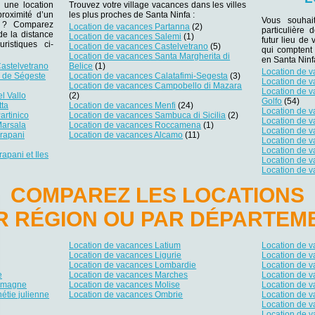
 une location
Trouvez votre village vacances dans les villes
roximité d’un
les plus proches de Santa Ninfa :
Vous souhai
er ? Comparez
Location de vacances Partanna
(2)
particulière
 de la distance
Location de vacances Salemi
(1)
futur lieu de 
ristiques ci-
Location de vacances Castelvetrano
(5)
qui comptent
Location de vacances Santa Margherita di
en Santa Ninf
astelvetrano
Belice
(1)
Location de 
e de Ségeste
Location de vacances Calatafimi-Segesta
(3)
Location de 
Location de vacances Campobello di Mazara
Location de 
l Vallo
(2)
Golfo
(54)
tta
Location de vacances Menfi
(24)
Location de 
artinico
Location de vacances Sambuca di Sicilia
(2)
Location de v
Marsala
Location de vacances Roccamena
(1)
Location de 
rapani
Location de vacances Alcamo
(11)
Location de 
Location de 
apani et Iles
Location de 
Location de v
COMPAREZ LES LOCATIONS
R RÉGION OU PAR DÉPARTEM
Location de vacances Latium
Location de 
Location de vacances Ligurie
Location de v
Location de vacances Lombardie
Location de 
e
Location de vacances Marches
Location de v
Romagne
Location de vacances Molise
Location de 
étie julienne
Location de vacances Ombrie
Location de v
Location de v
Location de 