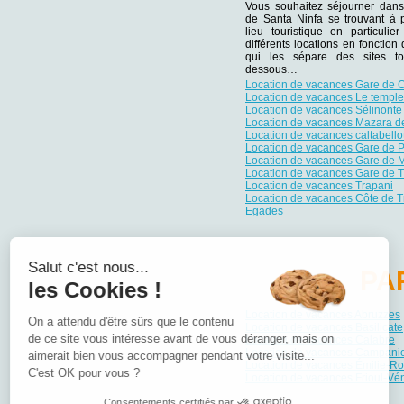
Vous souhaitez séjourner dans
de Santa Ninfa se trouvant à p
lieu touristique en particuli
différents locations en fonction
qui les sépare des sites tou
dessous…
Location de vacances Gare de C
Location de vacances Le templ
Location de vacances Sélinonte
Location de vacances Mazara de
Location de vacances caltabello
Location de vacances Gare de P
Location de vacances Gare de 
Location de vacances Gare de T
Location de vacances Trapani
Location de vacances Côte de Tr
Egades
Salut c'est nous...
PA
les Cookies !
Location de vacances Abruzzes
On a attendu d'être sûrs que le contenu
Location de vacances Basilicate
de ce site vous intéresse avant de vous déranger, mais on
Location de vacances Calabre
Location de vacances Campani
aimerait bien vous accompagner pendant votre visite...
Location de vacances Émilie-
C'est OK pour vous ?
Location de vacances Frioul-Vén
Consentements certifiés par