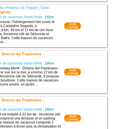
sta
|
Province de Trapani
|
Sicile
egesta
on de vacances-Santa Ninfa :
16km
rrasse, l’hébergement Nel cuore di
VOIR
 à Calatafimi-Segesta, à
L'OFFRE
,4 km, 49 km et 11 km de ces lieux
te, Ancienne cité de Sélinonte et
 Baths. Cette maison de vacances
n ...
- Dimora del Frantoiano -
on de vacances-Santa Ninfa :
18km
liday Menfi - Dimora del Frantoiano -
VOIR
une vue sur la mer, à environ 22 km de
L'OFFRE
 : Ancienne cité de Sélinonte. Il propose
 bouilloire. Cette maison de vacances
ine privée, un jardin ...
- Dimora del Frantoiano -
on de vacances-Santa Ninfa :
18km
est installé à 22 km de : Ancienne cité
VOIR
 comprend une terrasse et un parking
L'OFFRE
ette maison de vacances comporte 2
évision à écran plat, la climatisation et