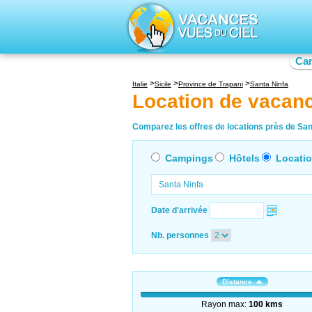
Ca
Italie
Sicile
Province de Trapani
Santa Ninfa
Location de vacanc
Comparez les offres de locations près de Sant
Campings
Hôtels
Locati
Date d'arrivée
Nb. personnes
Distance
Rayon max:
100 kms