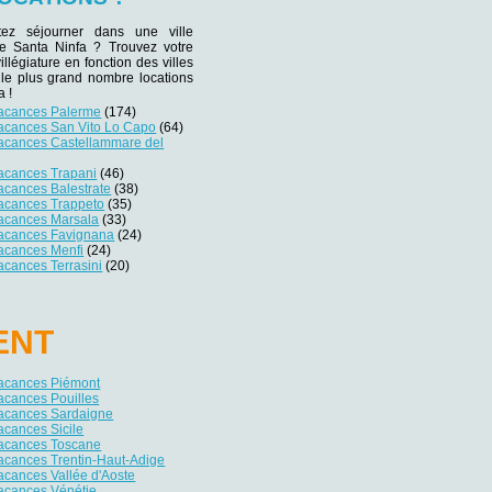
tez séjourner dans une ville
 de Santa Ninfa ? Trouvez votre
villégiature en fonction des villes
 le plus grand nombre locations
a !
vacances Palerme
(174)
vacances San Vito Lo Capo
(64)
vacances Castellammare del
vacances Trapani
(46)
acances Balestrate
(38)
vacances Trappeto
(35)
vacances Marsala
(33)
vacances Favignana
(24)
vacances Menfi
(24)
acances Terrasini
(20)
ENT
vacances Piémont
acances Pouilles
vacances Sardaigne
acances Sicile
vacances Toscane
acances Trentin-Haut-Adige
acances Vallée d'Aoste
vacances Vénétie