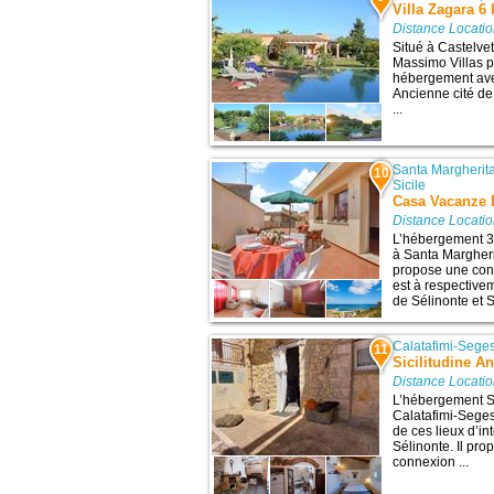
Villa Zagara 6
Distance Locati
Situé à Castelve
Massimo Villas p
hébergement avec
Ancienne cité de
...
Santa Margherita
10
Sicile
Casa Vacanze 
Distance Locati
L’hébergement 3 
à Santa Margherit
propose une conn
est à respective
de Sélinonte et 
Calatafimi-Sege
11
Sicilitudine A
Distance Locati
L’hébergement Si
Calatafimi-Seges
de ces lieux d’in
Sélinonte. Il pr
connexion ...