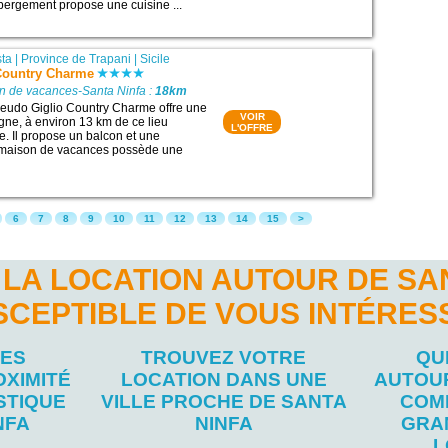
bergement propose une cuisine ...
sta
|
Province de Trapani
|
Sicile
Country Charme
on de vacances-Santa Ninfa :
18km
eudo Giglio Country Charme offre une
VOIR
gne, à environ 13 km de ce lieu
L'OFFRE
te. Il propose un balcon et une
te maison de vacances possède une
6
7
8
9
10
11
12
13
14
15
>
LA LOCATION AUTOUR DE SA
SCEPTIBLE DE VOUS INTÉRES
LES
TROUVEZ VOTRE
QU
OXIMITÉ
LOCATION DANS UNE
AUTOUR
STIQUE
VILLE PROCHE DE SANTA
COM
NFA
NINFA
GRA
L