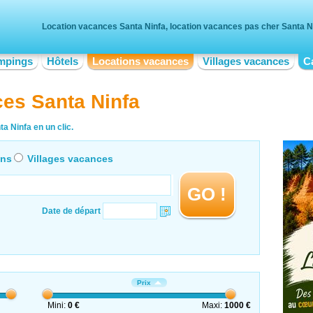
Location vacances Santa Ninfa, location vacances pas cher Santa N
mpings
Hôtels
Locations vacances
Villages vacances
C
es Santa Ninfa
a Ninfa en un clic.
ons
Villages vacances
GO !
Date de départ
Prix
Mini:
0 €
Maxi:
1000 €