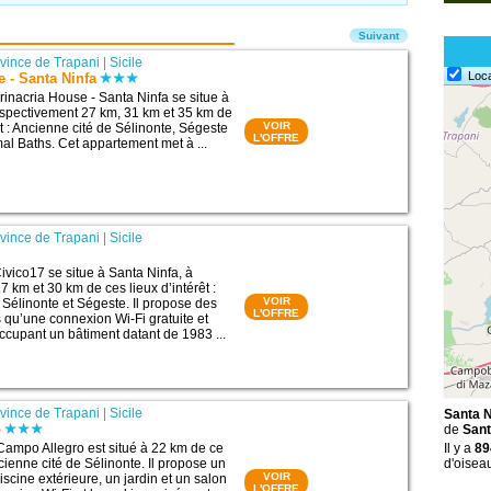
Suivant
vince de Trapani
|
Sicile
Loc
e - Santa Ninfa
inacria House - Santa Ninfa se situe à
espectivement 27 km, 31 km et 35 km de
VOIR
êt : Ancienne cité de Sélinonte, Ségeste
L'OFFRE
al Baths. Cet appartement met à ...
vince de Trapani
|
Sicile
vico17 se situe à Santa Ninfa, à
 km et 30 km de ces lieux d’intérêt :
VOIR
 Sélinonte et Ségeste. Il propose des
L'OFFRE
 qu’une connexion Wi-Fi gratuite et
Occupant un bâtiment datant de 1983 ...
vince de Trapani
|
Sicile
Santa N
o
de
Sant
Campo Allegro est situé à 22 km de ce
Il y a
89
Ancienne cité de Sélinonte. Il propose un
d'oisea
VOIR
iscine extérieure, un jardin et un salon
L'OFFRE