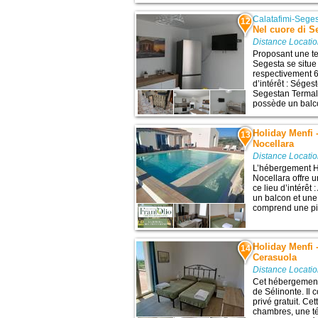
Calatafimi-Sege
12
Nel cuore di S
Distance Locati
Proposant une te
Segesta se situe
respectivement 6
d’intérêt : Séges
Segestan Termal
possède un balco
Holiday Menfi 
13
Nocellara
Distance Locati
L’hébergement Ho
Nocellara offre 
ce lieu d’intérêt
un balcon et une
comprend une pisc
Holiday Menfi 
14
Cerasuola
Distance Locati
Cet hébergement 
de Sélinonte. Il
privé gratuit. C
chambres, une tél