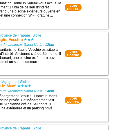
mazing Home In Salemi vous accueille
VOIR
ment 17 km de ce lieu d’intérêt :
L'OFFRE
rend une piscine extérieure ouverte en
 et une connexion Wi-Fi gratuite ...
rovince de Trapani
|
Sicile
aglio Vecchio
on de vacances-Santa Ninfa :
12km
griturismo Baglio Vecchio est situé à
VOIR
d’intérêt : Ancienne cité de Sélinonte. Il
L'OFFRE
aurant, une piscine extérieure ouverte
rdin et un salon commun ...
d'Agrigente
|
Sicile
 In Menfi
on de vacances-Santa Ninfa :
14km
’hébergement Beautiful Home In Menfi
VOIR
scine privée. Cet hébergement est
L'OFFRE
de : Ancienne cité de Sélinonte. Il
ine extérieure et un parking privé
rovince de Trapani
|
Sicile