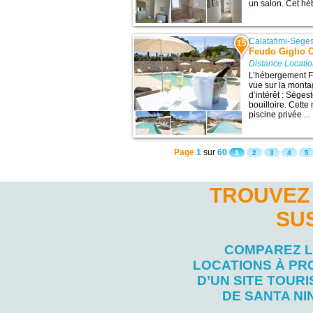
un salon. Cet hé
Calatafimi-Sege
15
Feudo Giglio 
Distance Locati
L’hébergement F
vue sur la monta
d’intérêt : Séges
bouilloire. Cet
piscine privée ...
Page
1
sur
60
1
2
3
4
5
TROUVEZ 
SU
COMPAREZ 
LOCATIONS À PR
D’UN SITE TOURI
DE SANTA NI