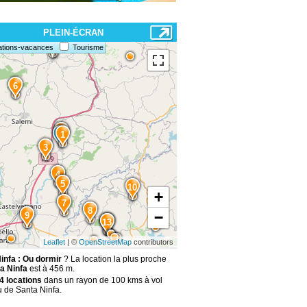
PLEIN-ÉCRAN
15
12
11
ations-vacances
Tourisme
6
2
1
3
4
5
10
+
7
8
−
9
14
13
Leaflet
| ©
OpenStreetMap
contributors
infa : Ou dormir
? La location la plus proche
a Ninfa
est à 456 m.
4 locations
dans un rayon de 100 kms à vol
u de Santa Ninfa.