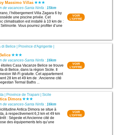
 by Massimo Villas
on de vacances-Santa Ninfa :
15km
trano, l’hébergement Villa Zagara 6 by
VOIR
ossède une piscine privée. Cet
L'OFFRE
 climatisation est installé à 10 km de :
 Sélinonte. Vous pourrez profiter d’une
 di Belice
|
Province d'Agrigente
|
Belice
on de vacances-Santa Ninfa :
16km
VOIR
étoiles Casa Vacanze Belice se trouve
L'OFFRE
a di Belice, dans la région Sicile. Il
exion Wi-Fi gratuite. Cet appartement
ment 28 km et 49 km de : Ancienne cité
Segestan Termal Baths ...
sta
|
Province de Trapani
|
Sicile
ntica Dimora
on de vacances-Santa Ninfa :
16km
cilitudine Antica Dimora se situe à
VOIR
ta, à respectivement 6,3 km et 49 km
L'OFFRE
térêt : Ségeste et Ancienne cité de
opose des équipements tels qu’une