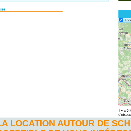
use
Loc
Il y a
0 
d'oisea
LA LOCATION AUTOUR DE SC