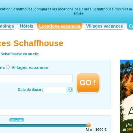
cation Schaffhouse, comparez les locations pas chers Schaffhouse, trouvez la 
située
mpings
Hôtels
Locations vacances
Villages vacances
C
ces Schaffhouse
 Schaffhouse en un clic.
ons
Villages vacances
GO !
Date de départ
Prix
Maxi:
1000 €