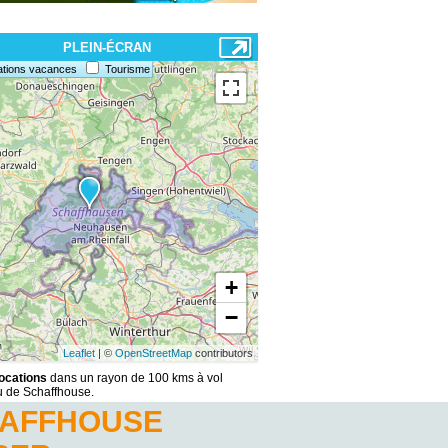
PLEIN-ÉCRAN
ations vacances
Tourisme
+
−
Leaflet
| ©
OpenStreetMap
contributors
locations
dans un rayon de 100 kms à vol
u de Schaffhouse.
HAFFHOUSE