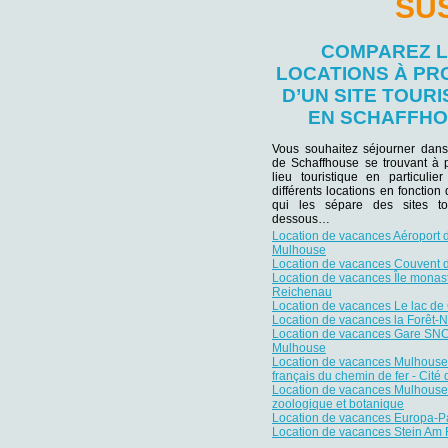
SU
COMPAREZ 
LOCATIONS À PR
D’UN SITE TOURI
EN SCHAFFH
Vous souhaitez séjourner dans
de Schaffhouse se trouvant à p
lieu touristique en particuli
différents locations en fonction
qui les sépare des sites tou
dessous…
Location de vacances Aéroport 
Mulhouse
Location de vacances Couvent d
Location de vacances Île monas
Reichenau
Location de vacances Le lac de
Location de vacances la Forêt-N
Location de vacances Gare SN
Mulhouse
Location de vacances Mulhouse
français du chemin de fer - Cité 
Location de vacances Mulhouse 
zoologique et botanique
Location de vacances Europa-P
Location de vacances Stein Am