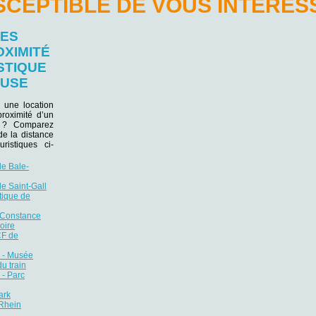
SCEPTIBLE DE VOUS INTÉRES
LES
OXIMITÉ
STIQUE
OUSE
 une location
roximité d’un
er ? Comparez
 de la distance
ristiques ci-
de Bale-
e Saint-Gall
tique de
 Constance
oire
CF de
 - Musée
du train
- Parc
ark
 Rhein