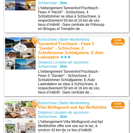
Schluchsee :
3km
L’hébergement Tannenhof Fischbach -
Fewo 4 "Hecht" - Schluchsee, 4
Schlafzimmer se situe à Schluchsee, à
respectivement 50 km et 16 km de ces
lieux d’intérêt : Gare centrale de Fribourg-
en-Brisgau et Tremplin de ...
Schluchsee
|
Bade-Wurtemberg
11
VOIR
Tannenhof Fischbach - Fewo 5
L'OFFRE
"Zander" - Schluchsee, 2
Schlafzimmer Schlafgalerie, E-Auto
Ladestation
Distance Location de vacances-
Schluchsee :
3km
L’hébergement Tannenhof Fischbach -
Fewo 5 "Zander" - Schluchsee, 2
Schlafzimmer Schlafgalerie, E-Auto
Ladestation se situe à Schluchsee, à
respectivement 50 km et 16 km de ces
lieux d’intérêt : Gare centrale de ...
Schluchsee
|
Bade-Wurtemberg
12
VOIR
Villa Wolfsgrund und Apt Wolfshöhle
L'OFFRE
Distance Location de vacances-
Schluchsee :
3km
L’hébergement Villa Wolfsgrund und Apt
Wolfshöhle offre une vue sur le lac, à
environ 43 km de ce lieu d’intérêt :