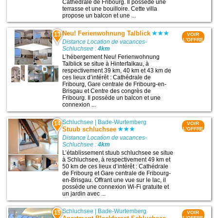
Cathédrale de Fribourg. Il possède une
terrasse et une bouilloire. Cette villa
propose un balcon et une ...
Neu! Ferienwohnung Talblick
13
VOIR
L'OFFRE
Distance Location de vacances-
Schluchsee :
4km
L’hébergement Neu! Ferienwohnung
Talblick se situe à Hinterfalkau, à
respectivement 39 km, 40 km et 43 km de
ces lieux d’intérêt : Cathédrale de
Fribourg, Gare centrale de Fribourg-en-
Brisgau et Centre des congrès de
Fribourg. Il possède un balcon et une
connexion ...
Schluchsee
|
Bade-Wurtemberg
14
VOIR
Stuub schluchsee
L'OFFRE
Distance Location de vacances-
Schluchsee :
4km
L’établissement stuub schluchsee se situe
à Schluchsee, à respectivement 49 km et
50 km de ces lieux d’intérêt : Cathédrale
de Fribourg et Gare centrale de Fribourg-
en-Brisgau. Offrant une vue sur le lac, il
possède une connexion Wi-Fi gratuite et
un jardin avec ...
Schluchsee
|
Bade-Wurtemberg
15
VOIR
L'OFFRE