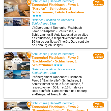
Schluchsee
|
Bade-Wurtemberg
6
VOIR
Tannenhof Fischbach - Fewo 6
L'OFFRE
"Karpfen" - Schluchsee, 2
Schlafzimmer, E-Auto Ladestation
Distance Location de vacances-
Schluchsee :
3km
L’hébergement Tannenhof Fischbach -
Fewo 6 "Karpfen" - Schluchsee, 2
Schlafzimmer, E-Auto Ladestation se situe
à Schluchsee, à respectivement 50 km et
16 km de ces lieux d’intérêt : Gare centrale
de Fribourg-en-Brisgau ...
Schluchsee
|
Bade-Wurtemberg
7
VOIR
Tannenhof Fischbach - Fewo 3
L'OFFRE
"Bachforelle" - Schluchsee, 1
Schlafzimmer
Distance Location de vacances-
Schluchsee :
3km
L’hébergement Tannenhof Fischbach -
Fewo 3 "Bachforelle" - Schluchsee, 1
Schlafzimmer se situe à Schluchsee, à
respectivement 50 km et 16 km de ces
lieux d’intérêt : Gare centrale de Fribourg-
en-Brisgau et Tremplin de ...
Schluchsee
|
Bade-Wurtemberg
8
VOIR
Tannenhof Fischbach - Fewo 2
L'OFFRE
"Regenbogenforelle" - Schluchsee, 1