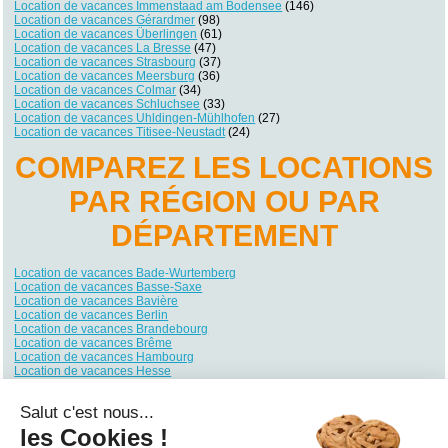
Location de vacances Immenstaad am Bodensee
(146)
Location de vacances Gérardmer
(98)
Location de vacances Überlingen
(61)
Location de vacances La Bresse
(47)
Location de vacances Strasbourg
(37)
Location de vacances Meersburg
(36)
Location de vacances Colmar
(34)
Location de vacances Schluchsee
(33)
Location de vacances Uhldingen-Mühlhofen
(27)
Location de vacances Titisee-Neustadt
(24)
COMPAREZ LES LOCATIONS
PAR RÉGION OU PAR
DÉPARTEMENT
Location de vacances Bade-Wurtemberg
Location de vacances Basse-Saxe
Location de vacances Bavière
Location de vacances Berlin
Location de vacances Brandebourg
Location de vacances Brême
Location de vacances Hambourg
Location de vacances Hesse
Location de vacances Mecklembourg-Poméranie
Location de vacances Rhénanie du Nord-Westphalie
Salut c'est nous...
Location de vacances Rhénanie-Palatinat
Location de vacances Sarre
les Cookies !
Location de vacances Saxe