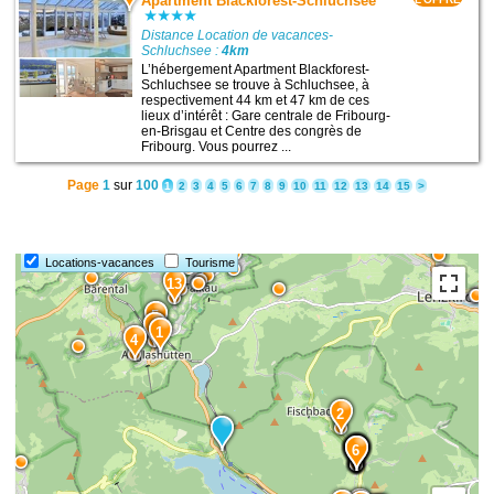
Apartment Blackforest-Schluchsee
Distance Location de vacances-
Schluchsee :
4km
L’hébergement Apartment Blackforest-
Schluchsee se trouve à Schluchsee, à
respectivement 44 km et 47 km de ces
lieux d’intérêt : Gare centrale de Fribourg-
en-Brisgau et Centre des congrès de
Fribourg. Vous pourrez ...
Page
1
sur
100
1
2
3
4
5
6
7
8
9
10
11
12
13
14
15
>
Locations-vacances
Tourisme
13
5
3
1
4
2
10
11
9
8
7
6