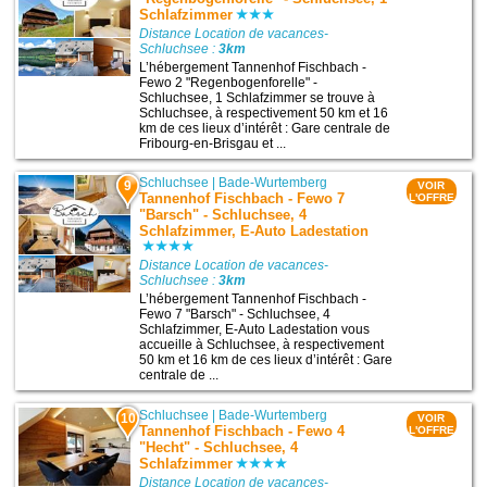
Schlafzimmer
Distance Location de vacances-
Schluchsee :
3km
L’hébergement Tannenhof Fischbach -
Fewo 2 "Regenbogenforelle" -
Schluchsee, 1 Schlafzimmer se trouve à
Schluchsee, à respectivement 50 km et 16
km de ces lieux d’intérêt : Gare centrale de
Fribourg-en-Brisgau et ...
Schluchsee
|
Bade-Wurtemberg
9
VOIR
Tannenhof Fischbach - Fewo 7
L'OFFRE
"Barsch" - Schluchsee, 4
Schlafzimmer, E-Auto Ladestation
Distance Location de vacances-
Schluchsee :
3km
L’hébergement Tannenhof Fischbach -
Fewo 7 "Barsch" - Schluchsee, 4
Schlafzimmer, E-Auto Ladestation vous
accueille à Schluchsee, à respectivement
50 km et 16 km de ces lieux d’intérêt : Gare
centrale de ...
Schluchsee
|
Bade-Wurtemberg
10
VOIR
Tannenhof Fischbach - Fewo 4
L'OFFRE
"Hecht" - Schluchsee, 4
Schlafzimmer
Distance Location de vacances-