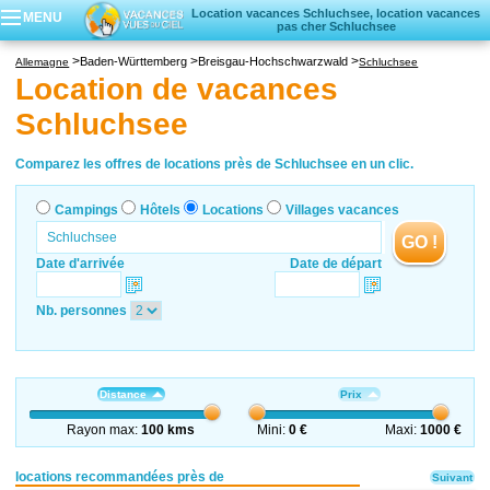
Location vacances Schluchsee, location vacances
MENU
pas cher Schluchsee
Campings
Baden-Württemberg
Breisgau-Hochschwarzwald
Allemagne
Schluchsee
Hôtels
Location de vacances
Locations vacances
Schluchsee
Villages vacances
Comparez les offres de locations près de Schluchsee en un clic.
Campings
Hôtels
Locations
Villages vacances
GO !
Date d'arrivée
Date de départ
Nb. personnes
Distance
Prix
Rayon max:
100 kms
Mini:
0 €
Maxi:
1000 €
locations recommandées près de
Suivant