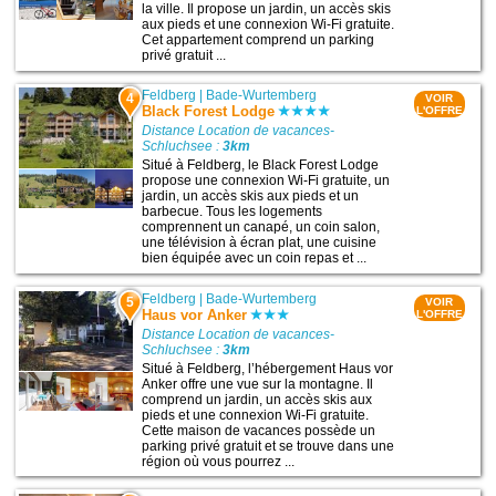
la ville. Il propose un jardin, un accès skis
aux pieds et une connexion Wi-Fi gratuite.
Cet appartement comprend un parking
privé gratuit ...
Feldberg
|
Bade-Wurtemberg
4
VOIR
Black Forest Lodge
L'OFFRE
Distance Location de vacances-
Schluchsee :
3km
Situé à Feldberg, le Black Forest Lodge
propose une connexion Wi-Fi gratuite, un
jardin, un accès skis aux pieds et un
barbecue. Tous les logements
comprennent un canapé, un coin salon,
une télévision à écran plat, une cuisine
bien équipée avec un coin repas et ...
Feldberg
|
Bade-Wurtemberg
5
VOIR
Haus vor Anker
L'OFFRE
Distance Location de vacances-
Schluchsee :
3km
Situé à Feldberg, l’hébergement Haus vor
Anker offre une vue sur la montagne. Il
comprend un jardin, un accès skis aux
pieds et une connexion Wi-Fi gratuite.
Cette maison de vacances possède un
parking privé gratuit et se trouve dans une
région où vous pourrez ...