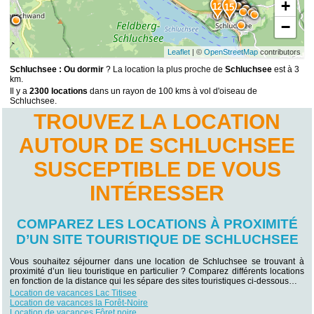
+
14
12
15
−
Leaflet
| ©
OpenStreetMap
contributors
Schluchsee : Ou dormir
? La location la plus proche de
Schluchsee
est à 3
km.
Il y a
2300 locations
dans un rayon de 100 kms à vol d'oiseau de
Schluchsee.
TROUVEZ LA LOCATION
AUTOUR DE SCHLUCHSEE
SUSCEPTIBLE DE VOUS
INTÉRESSER
COMPAREZ LES LOCATIONS À PROXIMITÉ
D’UN SITE TOURISTIQUE DE SCHLUCHSEE
Vous souhaitez séjourner dans une location de Schluchsee se trouvant à
proximité d’un lieu touristique en particulier ? Comparez différents locations
en fonction de la distance qui les sépare des sites touristiques ci-dessous…
Location de vacances Lac Titisee
Location de vacances la Forêt-Noire
Location de vacances Fôret noire