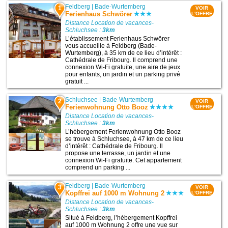
Feldberg
|
Bade-Wurtemberg
1
VOIR
Ferienhaus Schwörer
L'OFFRE
Distance Location de vacances-
Schluchsee :
3km
L’établissement Ferienhaus Schwörer
vous accueille à Feldberg (Bade-
Wurtemberg), à 35 km de ce lieu d’intérêt :
Cathédrale de Fribourg. Il comprend une
connexion Wi-Fi gratuite, une aire de jeux
pour enfants, un jardin et un parking privé
gratuit ...
Schluchsee
|
Bade-Wurtemberg
2
VOIR
Ferienwohnung Otto Booz
L'OFFRE
Distance Location de vacances-
Schluchsee :
3km
L’hébergement Ferienwohnung Otto Booz
se trouve à Schluchsee, à 47 km de ce lieu
d’intérêt : Cathédrale de Fribourg. Il
propose une terrasse, un jardin et une
connexion Wi-Fi gratuite. Cet appartement
comprend un parking ...
Feldberg
|
Bade-Wurtemberg
3
VOIR
Kopffrei auf 1000 m Wohnung 2
L'OFFRE
Distance Location de vacances-
Schluchsee :
3km
Situé à Feldberg, l’hébergement Kopffrei
auf 1000 m Wohnung 2 offre une vue sur