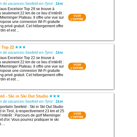
n de vacances-Seefeld-en-Tyrol :
1km
aus Excelsior Top 29 se trouve à
 à seulement 22 km de ce lieu d’intérêt :
VOIR
Mieminger Plateau. Il offre une vue sur
L'OFFRE
ropose une connexion Wi-Fi gratuite
ng privé gratuit. Cet hébergement offre
din et est ...
r Top 22
n de vacances-Seefeld-en-Tyrol :
1km
aus Excelsior Top 22 se trouve à
 à seulement 22 km de ce lieu d’intérêt :
VOIR
Mieminger Plateau. Il offre une vue sur
L'OFFRE
ropose une connexion Wi-Fi gratuite
ng privé gratuit. Cet hébergement offre
din et est ...
ld - Ski in Ski Out Studio
n de vacances-Seefeld-en-Tyrol :
1km
ortalm Seefeld - Ski in Ski Out Studio
d in Tirol, à respectivement 23 km et 25
VOIR
’intérêt : Parcours de golf Mieminger
L'OFFRE
oit d'or. Vous pourrez pratiquer le ski
 ...