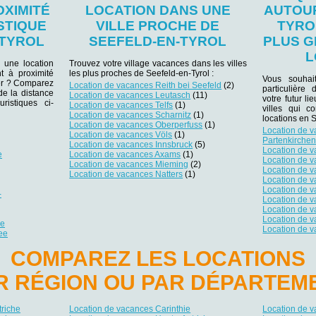
OXIMITÉ
LOCATION DANS UNE
AUTOUR
STIQUE
VILLE PROCHE DE
TYRO
-TYROL
SEEFELD-EN-TYROL
PLUS G
L
 une location
Trouvez votre village vacances dans les villes
t à proximité
les plus proches de Seefeld-en-Tyrol :
Vous souhai
lier ? Comparez
Location de vacances Reith bei Seefeld
(2)
particulière
 de la distance
Location de vacances Leutasch
(11)
votre futur li
ristiques ci-
Location de vacances Telfs
(1)
villes qui c
Location de vacances Scharnitz
(1)
locations en S
Location de vacances Oberperfuss
(1)
Location de 
Location de vacances Völs
(1)
Partenkirche
Location de vacances Innsbruck
(5)
Location de 
e
Location de vacances Axams
(1)
Location de 
Location de vacances Mieming
(2)
Location de v
Location de vacances Natters
(1)
Location de 
Location de 
-
Location de 
Location de 
Location de 
ee
Location de v
ee
COMPAREZ LES LOCATIONS
R RÉGION OU PAR DÉPARTEM
riche
Location de vacances Carinthie
Location de 