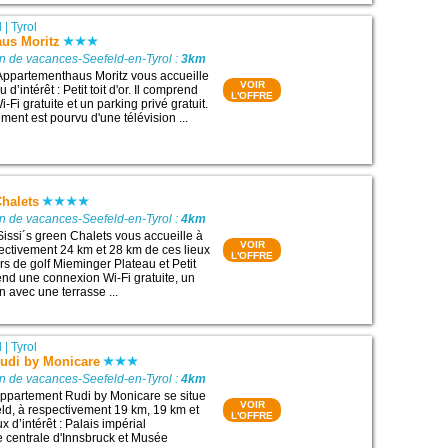
d
|
Tyrol
us Moritz
n de vacances-Seefeld-en-Tyrol :
3km
Appartementhaus Moritz vous accueille
VOIR
 d’intérêt : Petit toit d'or. Il comprend
L'OFFRE
Fi gratuite et un parking privé gratuit.
nt est pourvu d'une télévision ...
Chalets
n de vacances-Seefeld-en-Tyrol :
4km
Sissi´s green Chalets vous accueille à
VOIR
ectivement 24 km et 28 km de ces lieux
L'OFFRE
urs de golf Mieminger Plateau et Petit
prend une connexion Wi-Fi gratuite, un
n avec une terrasse ...
d
|
Tyrol
udi by Monicare
n de vacances-Seefeld-en-Tyrol :
4km
ppartement Rudi by Monicare se situe
VOIR
eld, à respectivement 19 km, 19 km et
L'OFFRE
x d’intérêt : Palais impérial
e centrale d'Innsbruck et Musée