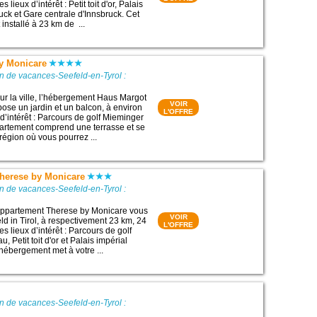
 lieux d’intérêt : Petit toit d'or, Palais
uck et Gare centrale d'Innsbruck. Cet
installé à 23 km de ...
y Monicare
n de vacances-Seefeld-en-Tyrol :
sur la ville, l’hébergement Haus Margot
VOIR
ose un jardin et un balcon, à environ
L'OFFRE
d’intérêt : Parcours de golf Mieminger
artement comprend une terrasse et se
région où vous pourrez ...
herese by Monicare
n de vacances-Seefeld-en-Tyrol :
ppartement Therese by Monicare vous
VOIR
ld in Tirol, à respectivement 23 km, 24
L'OFFRE
s lieux d’intérêt : Parcours de golf
, Petit toit d'or et Palais impérial
 hébergement met à votre ...
n de vacances-Seefeld-en-Tyrol :