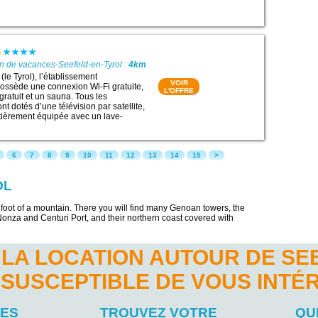
e
n de vacances-Seefeld-en-Tyrol :
4km
(le Tyrol), l’établissement
VOIR
ossède une connexion Wi-Fi gratuite,
L'OFFRE
gratuit et un sauna. Tous les
 dotés d’une télévision par satellite,
tièrement équipée avec un lave-
6
7
8
9
10
11
12
13
14
15
>
OL
e foot of a mountain. There you will find many Genoan towers, the
 Nonza and Centuri Port, and their northern coast covered with
LA LOCATION AUTOUR DE SE
 SUSCEPTIBLE DE VOUS INTÉ
LES
TROUVEZ VOTRE
QU