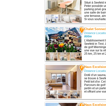
Situé à Seefeld in
Peter possède un
parking privé gr
une salle de bain
une terrasse, ai
Si vous souhaitez
Chalet Sonneck
7
Distance Locatio
800m
L’établissement 
Seefeld in Tirol,
de golf Mieminger
une vue sur la vi
25 km, 25 km et 2
Haus Excelsio
8
Distance Locatio
Doté d’un sauna
se trouve à Seefel
Petit toit d'or. 
Parcours de golf
jardin et un park
et offrant une vue 
Haus Excelsio
9