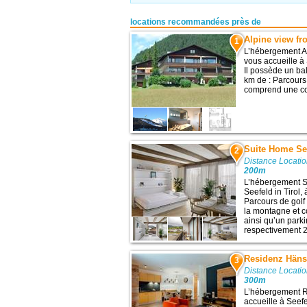
locations recommandées près de
Alpine view fr
1
L’hébergement Al
vous accueille à 
Il possède un ba
km de : Parcours
comprend une con
Suite Home Se
2
Distance Locatio
200m
L’hébergement S
Seefeld in Tirol,
Parcours de golf 
la montagne et 
ainsi qu’un parki
respectivement 2
Residenz Häns
3
Distance Locatio
300m
L’hébergement R
accueille à Seefe