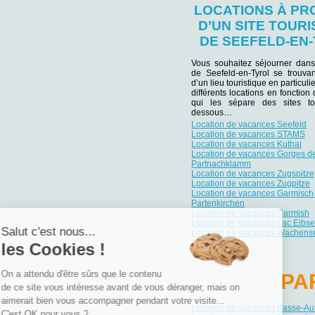
LOCATIONS À PR
D’UN SITE TOURI
DE SEEFELD-EN
Vous souhaitez séjourner dans
de Seefeld-en-Tyrol se trouvan
d’un lieu touristique en particu
différents locations en fonction
qui les sépare des sites tou
dessous…
Location de vacances Seefeld
Location de vacances STAMS
Location de vacances Kuthai
Location de vacances Gorges d
Partnachklamm
Location de vacances Zugspitze
Location de vacances Zugpitze
Location de vacances Garmisch
Partenkirchen
Location de vacances Garmish
Location de vacances Lac Eibs
Salut c'est nous...
Location de vacances Wachens
les Cookies !
On a attendu d'être sûrs que le contenu
PA
de ce site vous intéresse avant de vous déranger, mais on
aimerait bien vous accompagner pendant votre visite...
Location de vacances Basse-Aut
C'est OK pour vous ?