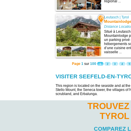
régional ...
Leutasch
|
Tyrol
15
Mountainlodg
Distance Locatio
Situé à Leutasch 
Mountainlodge p
un parking privé 
hébergements sont
d’une cuisine en
vaisselle ...
Page
1
sur
100
1
2
3
4
5
VISITER SEEFELD-EN-TYR
This region is located on the seaside and at th
Stello Mount, the Seneca tower, the villages of
scrubland, and Erbalunga.
TROUVEZ 
TYROL
COMPAREZ 