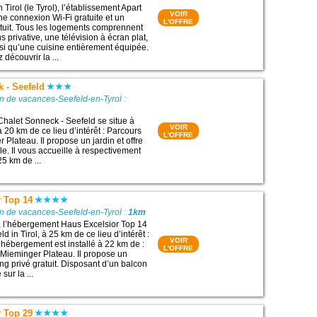
 Tirol (le Tyrol), l’établissement Apart
VOIR
e connexion Wi-Fi gratuite et un
L'OFFRE
atuit. Tous les logements comprennent
s privative, une télévision à écran plat,
nsi qu’une cuisine entièrement équipée.
 découvrir la ...
 - Seefeld
n de vacances-Seefeld-en-Tyrol :
Chalet Sonneck - Seefeld se situe à
VOIR
 à 20 km de ce lieu d’intérêt : Parcours
L'OFFRE
 Plateau. Il propose un jardin et offre
lle. Il vous accueille à respectivement
5 km de ...
r Top 14
n de vacances-Seefeld-en-Tyrol :
1km
, l’hébergement Haus Excelsior Top 14
d in Tirol, à 25 km de ce lieu d’intérêt :
VOIR
Cet hébergement est installé à 22 km de :
L'OFFRE
 Mieminger Plateau. Il propose un
ing privé gratuit. Disposant d’un balcon
sur la ...
r Top 29