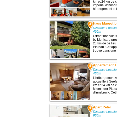
km et 24 km de ces
impérial d'Innsbr
hébergement est 
Haus Margot b
4
Distance Locatio
400m
Offrant une vue 
by Monicare prop
23 km de ce lieu 
Plateau. Cet app
trouve dans une 
Appartement T
5
Distance Locatio
400m
L’hébergement A
accueille à Seefe
km et 24 km de ce
Mieminger Plateau
d'Innsbruck. Cet
Apart Peter
6
Distance Locatio
600m