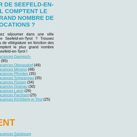
 DE SEEFELD-EN-
L COMPTENT LE
RAND NOMBRE DE
OCATIONS ?
tez séjourner dans une ville
 de Seefeld-en-Tyrol ? Trouvez
eu de villégiature en fonction des
omptent le plus grand nombre
eefeld-en-Tyrol !
vacances Garmisch-
n
(95)
vacances Oberaudorf
(49)
vacances Merano
(48)
acances Pfronten
(35)
vacances Schwangau
(35)
vacances Füssen
(34)
vacances Grainau
(30)
vacances Laion
(26)
vacances Farchant
(25)
acances Kirchberg in Tirol
(25)
ENT
vacances Salzbourg