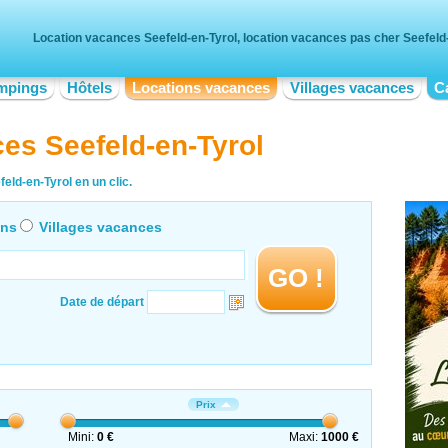
Location vacances Seefeld-en-Tyrol, location vacances pas cher Seefeld
mpings
Hôtels
Locations vacances
Villages vacances
C
es Seefeld-en-Tyrol
eld-en-Tyrol en un clic.
ons
Villages vacances
GO !
Date de départ
Prix
Mini:
0 €
Maxi:
1000 €