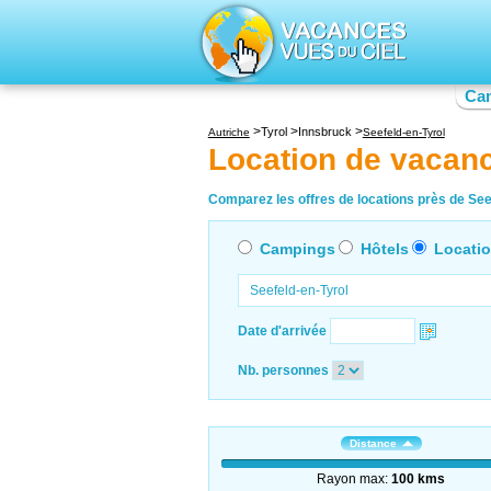
Ca
Tyrol
Innsbruck
Autriche
Seefeld-en-Tyrol
Location de vacanc
Comparez les offres de locations près de Seef
Campings
Hôtels
Locati
Date d'arrivée
Nb. personnes
Distance
Rayon max:
100 kms