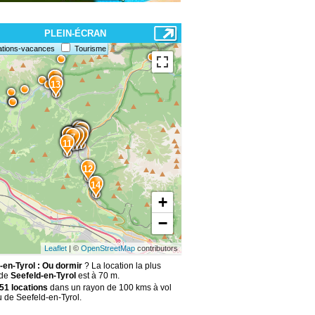
PLEIN-ÉCRAN
ations-vacances
Tourisme
15
13
3
2
1
5
10
9
8
4
6
7
11
12
14
+
−
Leaflet
| ©
OpenStreetMap
contributors
-en-Tyrol : Ou dormir
? La location la plus
 de
Seefeld-en-Tyrol
est à 70 m.
51 locations
dans un rayon de 100 kms à vol
u de Seefeld-en-Tyrol.