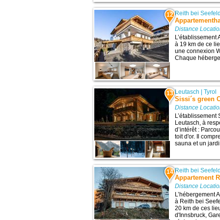
Reith bei Seefel
12
Appartementha
Distance Locatio
L’établissement 
à 19 km de ce lieu
une connexion Wi-
Chaque hébergeme
Leutasch
|
Tyrol
13
Sissi´s green 
Distance Locatio
L’établissement 
Leutasch, à resp
d’intérêt : Parco
toit d'or. Il com
sauna et un jardi
Reith bei Seefel
14
Appartement R
Distance Locatio
L’hébergement A
à Reith bei Seef
20 km de ces lieu
d'Innsbruck, Gar