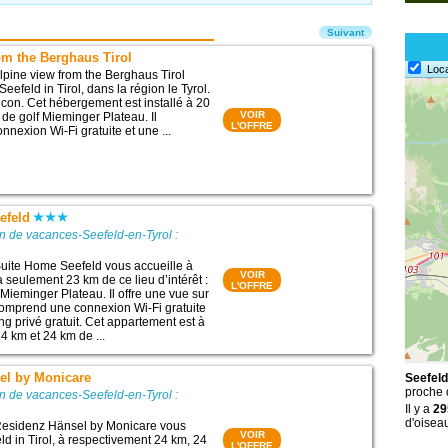
Suivant
om the Berghaus Tirol
Loc
pine view from the Berghaus Tirol
Seefeld in Tirol, dans la région le Tyrol.
lcon. Cet hébergement est installé à 20
VOIR
 de golf Mieminger Plateau. Il
L'OFFRE
nexion Wi-Fi gratuite et une ...
efeld
n de vacances-Seefeld-en-Tyrol :
uite Home Seefeld vous accueille à
VOIR
 à seulement 23 km de ce lieu d’intérêt :
L'OFFRE
Mieminger Plateau. Il offre une vue sur
comprend une connexion Wi-Fi gratuite
ng privé gratuit. Cet appartement est à
4 km et 24 km de ...
el by Monicare
Seefeld
proche
n de vacances-Seefeld-en-Tyrol :
Il y a
29
d'oisea
esidenz Hänsel by Monicare vous
VOIR
ld in Tirol, à respectivement 24 km, 24
L'OFFRE