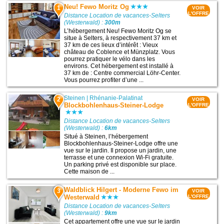
Neu! Fewo Moritz Og
1
VOIR
L'OFFRE
Distance Location de vacances-Selters
(Westerwald) :
300m
L’hébergement Neu! Fewo Moritz Og se
situe à Selters, à respectivement 37 km et
37 km de ces lieux d’intérêt : Vieux
château de Coblence et Münzplatz. Vous
pourrez pratiquer le vélo dans les
environs. Cet hébergement est installé à
37 km de : Centre commercial Löhr-Center.
Vous pourrez profiter d’une ...
Steinen
|
Rhénanie-Palatinat
2
VOIR
Blockbohlenhaus-Steiner-Lodge
L'OFFRE
Distance Location de vacances-Selters
(Westerwald) :
6km
Situé à Steinen, l’hébergement
Blockbohlenhaus-Steiner-Lodge offre une
vue sur le jardin. Il propose un jardin, une
terrasse et une connexion Wi-Fi gratuite.
Un parking privé est disponible sur place.
Cette maison de ...
Waldblick Hilgert - Moderne Fewo im
3
VOIR
Westerwald
L'OFFRE
Distance Location de vacances-Selters
(Westerwald) :
9km
Cet appartement offre une vue sur le jardin