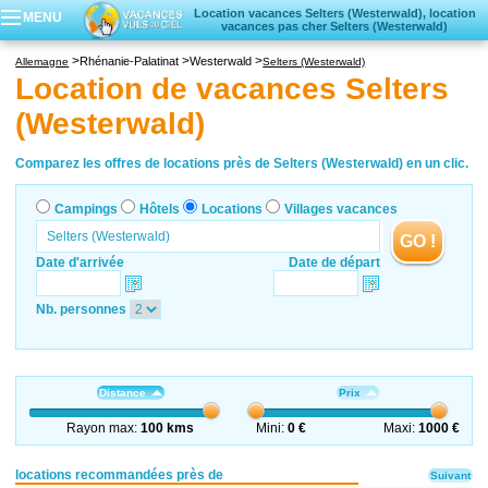
Location vacances Selters (Westerwald), location
MENU
vacances pas cher Selters (Westerwald)
Campings
Rhénanie-Palatinat
Westerwald
Allemagne
Selters (Westerwald)
Hôtels
Location de vacances Selters
Locations vacances
(Westerwald)
Villages vacances
Comparez les offres de locations près de Selters (Westerwald) en un clic.
Campings
Hôtels
Locations
Villages vacances
GO !
Date d'arrivée
Date de départ
Nb. personnes
Distance
Prix
Rayon max:
100 kms
Mini:
0 €
Maxi:
1000 €
locations recommandées près de
Suivant