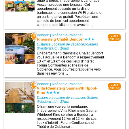
Situé à Borod, l’hébergement Landhaus
Auszeit propose une terrasse. Cet
appartement possède un jardin, un
barbecue, une connexion Wi-Fi gratuite et
un parking privé gratuit. Possédant une
console de jeux, cet appartement
comporte une kitchenette avec un ...
Bendorf
|
Rhénanie-Palatinat
9
VOIR
Rheinsteig Chalét Bendorf
L'OFFRE
Distance Location de vacances-Selters
(Westerwald) :
16km
L’hébergement Rheinsteig Chalét Bendorf
vous accueille à Bendorf, à respectivement
13 km et 13 km de ces lieux d’intérêt :
Forum Confluentes et Théâtre de
Coblence. Vous pourrez pratiquer le vélo
dans les environs ...
Bendorf
|
Rhénanie-Palatinat
10
VOIR
Villa Rheinsteig Sauna-Whirlpool-
L'OFFRE
Kino
Distance Location de vacances-Selters
(Westerwald) :
17km
Offrant une vue sur la montagne,
l’hébergement Villa Rheinsteig Sauna-
Whirlpool-Kino se situe à Bendorf, à
respectivement 12 km et 12 km de ces
lieux d’intérêt : Forum Confluentes et
Théâtre de Coblence ...