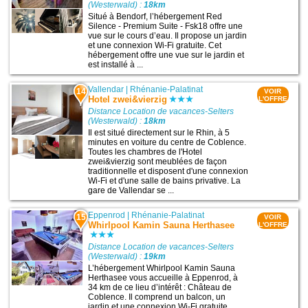
(Westerwald) :
18km
Situé à Bendorf, l’hébergement Red
Silence - Premium Suite - Fsk18 offre une
vue sur le cours d’eau. Il propose un jardin
et une connexion Wi-Fi gratuite. Cet
hébergement offre une vue sur le jardin et
est installé à ...
Vallendar
|
Rhénanie-Palatinat
14
VOIR
Hotel zwei&vierzig
L'OFFRE
Distance Location de vacances-Selters
(Westerwald) :
18km
Il est situé directement sur le Rhin, à 5
minutes en voiture du centre de Coblence.
Toutes les chambres de l'Hotel
zwei&vierzig sont meublées de façon
traditionnelle et disposent d'une connexion
Wi-Fi et d'une salle de bains privative. La
gare de Vallendar se ...
Eppenrod
|
Rhénanie-Palatinat
15
VOIR
Whirlpool Kamin Sauna Herthasee
L'OFFRE
Distance Location de vacances-Selters
(Westerwald) :
19km
L’hébergement Whirlpool Kamin Sauna
Herthasee vous accueille à Eppenrod, à
34 km de ce lieu d’intérêt : Château de
Coblence. Il comprend un balcon, un
jardin et une connexion Wi-Fi gratuite.