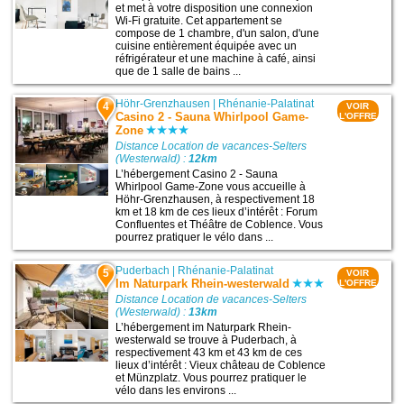
et met à votre disposition une connexion
Wi-Fi gratuite. Cet appartement se
compose de 1 chambre, d'un salon, d'une
cuisine entièrement équipée avec un
réfrigérateur et une machine à café, ainsi
que de 1 salle de bains ...
Höhr-Grenzhausen
|
Rhénanie-Palatinat
4
VOIR
Casino 2 - Sauna Whirlpool Game-
L'OFFRE
Zone
Distance Location de vacances-Selters
(Westerwald) :
12km
L’hébergement Casino 2 - Sauna
Whirlpool Game-Zone vous accueille à
Höhr-Grenzhausen, à respectivement 18
km et 18 km de ces lieux d’intérêt : Forum
Confluentes et Théâtre de Coblence. Vous
pourrez pratiquer le vélo dans ...
Puderbach
|
Rhénanie-Palatinat
5
VOIR
Im Naturpark Rhein-westerwald
L'OFFRE
Distance Location de vacances-Selters
(Westerwald) :
13km
L’hébergement im Naturpark Rhein-
westerwald se trouve à Puderbach, à
respectivement 43 km et 43 km de ces
lieux d’intérêt : Vieux château de Coblence
et Münzplatz. Vous pourrez pratiquer le
vélo dans les environs ...