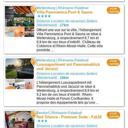
Weitersburg
|
Rhénanie-Palatinat
11
VOIR
Villa Panoramica Pool & Sauna
L'OFFRE
Distance Location de vacances-Selters
(Westerwald) :
17km
Offrant une vue sur la ville, l’hébergement
Villa Panoramica Pool & Sauna se situe à
Weitersburg, à respectivement 8,7 km et
8,9 km de ces lieux d’intérêt : Château de
Coblence et Rhein-Mosel-Halle. Cette villa
possède ...
Weitersburg
|
Rhénanie-Palatinat
12
VOIR
Luxusapartment mit Panoramablick
L'OFFRE
und Jacuzzi
Distance Location de vacances-Selters
(Westerwald) :
18km
L’hébergement Luxusapartment mit
Panoramablick und Jacuzzi se situe à
Weitersburg, à respectivement 8,9 km et
9,2 km de ces lieux d’intérêt : Rhein-
Mosel-Halle et Forum Confluentes. Il
propose des équipements tels qu’une ...
Bendorf
|
Rhénanie-Palatinat
13
VOIR
Red Silence - Premium Suite - Fsk18
L'OFFRE
Distance Location de vacances-Selters