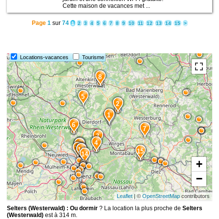
Cette maison de vacances met ...
Page
1
sur
74
1
2
3
4
5
6
7
8
9
10
11
12
13
14
15
>
Locations-vacances
Tourisme
8
5
2
1
6
7
3
4
9
10
13
11
12
15
14
+
−
Leaflet
| ©
OpenStreetMap
contributors
Selters (Westerwald) : Ou dormir
? La location la plus proche de
Selters
(Westerwald)
est à 314 m.