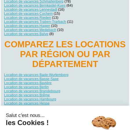
Location de vacances Schmallenberg
(78)
Location de vacances Bernkastel-Kues
(64)
Location de vacances Lennestadt
(16)
Location de vacances Cochem
(15)
Location de vacances Rieden
(13)
Location de vacances Traben-Trarbach
(11)
Location de vacances Hagen
(10)
Location de vacances Medebach
(10)
Location de vacances Balve
(8)
COMPAREZ LES LOCATIONS
PAR RÉGION OU PAR
DÉPARTEMENT
Location de vacances Bade-Wurtemberg
Location de vacances Basse-Saxe
Location de vacances Bavière
Location de vacances Berlin
Location de vacances Brandebourg
Location de vacances Brême
Location de vacances Hambourg
Location de vacances Hesse
Location de vacances Mecklembourg-Poméranie
Location de vacances Rhénanie du Nord-Westphalie
Salut c'est nous...
Location de vacances Rhénanie-Palatinat
Location de vacances Sarre
les Cookies !
Location de vacances Saxe
Location de vacances Saxe-Anhalt