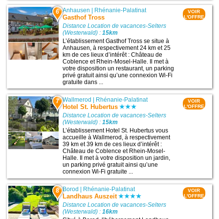
Anhausen
|
Rhénanie-Palatinat
6
VOIR
Gasthof Tross
L'OFFRE
Distance Location de vacances-Selters
(Westerwald) :
15km
L’établissement Gasthof Tross se situe à
Anhausen, à respectivement 24 km et 25
km de ces lieux d’intérêt : Château de
Coblence et Rhein-Mosel-Halle. Il met à
votre disposition un restaurant, un parking
privé gratuit ainsi qu’une connexion Wi-Fi
gratuite dans ...
Wallmerod
|
Rhénanie-Palatinat
7
VOIR
Hotel St. Hubertus
L'OFFRE
Distance Location de vacances-Selters
(Westerwald) :
15km
L’établissement Hotel St. Hubertus vous
accueille à Wallmerod, à respectivement
39 km et 39 km de ces lieux d’intérêt :
Château de Coblence et Rhein-Mosel-
Halle. Il met à votre disposition un jardin,
un parking privé gratuit ainsi qu’une
connexion Wi-Fi gratuite ...
Borod
|
Rhénanie-Palatinat
8
VOIR
Landhaus Auszeit
L'OFFRE
Distance Location de vacances-Selters
(Westerwald) :
16km