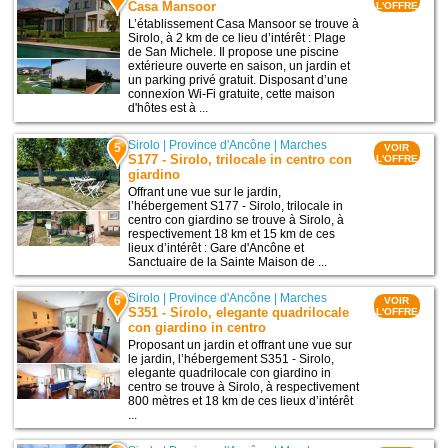
Casa Mansoor
L'OFFRE
L’établissement Casa Mansoor se trouve à
Sirolo, à 2 km de ce lieu d’intérêt : Plage
de San Michele. Il propose une piscine
extérieure ouverte en saison, un jardin et
un parking privé gratuit. Disposant d’une
connexion Wi-Fi gratuite, cette maison
d'hôtes est à ...
Sirolo
|
Province d'Ancône
|
Marches
5
VOIR
S177 - Sirolo, trilocale in centro con
L'OFFRE
giardino
Offrant une vue sur le jardin,
l’hébergement S177 - Sirolo, trilocale in
centro con giardino se trouve à Sirolo, à
respectivement 18 km et 15 km de ces
lieux d’intérêt : Gare d'Ancône et
Sanctuaire de la Sainte Maison de ...
Sirolo
|
Province d'Ancône
|
Marches
6
VOIR
S351 - Sirolo, elegante quadrilocale
L'OFFRE
con giardino in centro
Proposant un jardin et offrant une vue sur
le jardin, l’hébergement S351 - Sirolo,
elegante quadrilocale con giardino in
centro se trouve à Sirolo, à respectivement
800 mètres et 18 km de ces lieux d’intérêt
...