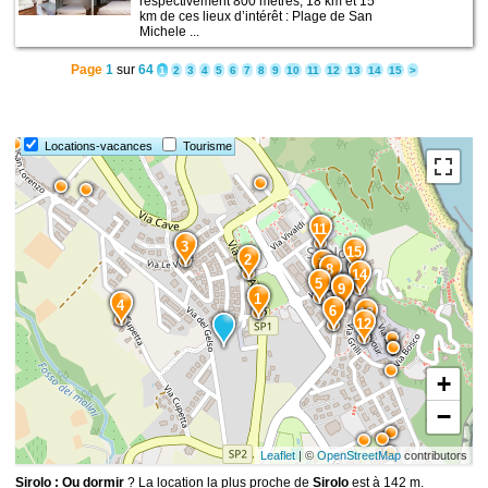
respectivement 800 mètres, 18 km et 15
km de ces lieux d’intérêt : Plage de San
Michele ...
Page
1
sur
64
1
2
3
4
5
6
7
8
9
10
11
12
13
14
15
>
Locations-vacances
Tourisme
11
3
15
2
7
8
14
5
10
9
1
4
6
13
12
+
−
Leaflet
| ©
OpenStreetMap
contributors
Sirolo : Ou dormir
? La location la plus proche de
Sirolo
est à 142 m.