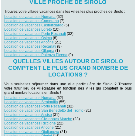
VILLE PROCHE DE SIROLO
Trouvez votre village vacances dans les villes les plus proches de Sirolo :
Location de vacances Numana
(62)
Location de vacances Camerano
(7)
Location de vacances Castelfidardo
(5)
Location de vacances Loreto
(10)
Location de vacances Porto Recanati
(32)
Location de vacances Osimo
(8)
Location de vacances Ancône
(21)
Location de vacances Recanati
(8)
Location de vacances Offagna
(1)
Location de vacances Potenza Picena
(9)
QUELLES VILLES AUTOUR DE SIROLO
COMPTENT LE PLUS GRAND NOMBRE DE
LOCATIONS ?
Vous souhaitez séjourner dans une ville particulière de Sirolo ? Trouvez
votre futur lieu de villégiature en fonction des villes qui comptent le plus
grand nombre locations en Sirolo !
Location de vacances Numana
(62)
Location de vacances Senigallia
(55)
Location de vacances Porto Recanati
(32)
Location de vacances San Benedetto del Tronto
(31)
Location de vacances Assise
(31)
Location de vacances Civitanova Marche
(23)
Location de vacances Riccione
(22)
Location de vacances Ancône
(21)
Location de vacances Giulianova
(21)
Location de vacances Rimini
(14)