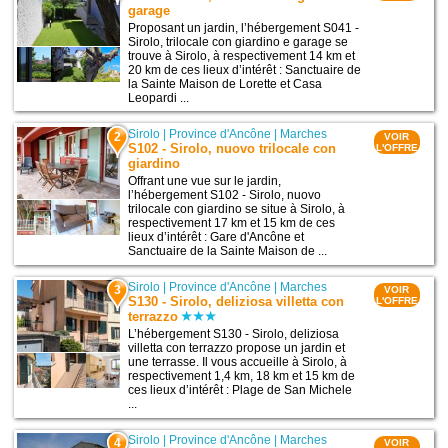
garage
Proposant un jardin, l’hébergement S041 -
Sirolo, trilocale con giardino e garage se
trouve à Sirolo, à respectivement 14 km et
20 km de ces lieux d’intérêt : Sanctuaire de
la Sainte Maison de Lorette et Casa
Leopardi ...
Sirolo
|
Province d'Ancône
|
Marches
2
VOIR
S102 - Sirolo, nuovo trilocale con
L'OFFRE
giardino
Offrant une vue sur le jardin,
l’hébergement S102 - Sirolo, nuovo
trilocale con giardino se situe à Sirolo, à
respectivement 17 km et 15 km de ces
lieux d’intérêt : Gare d'Ancône et
Sanctuaire de la Sainte Maison de ...
Sirolo
|
Province d'Ancône
|
Marches
3
VOIR
S130 - Sirolo, deliziosa villetta con
L'OFFRE
terrazzo
L’hébergement S130 - Sirolo, deliziosa
villetta con terrazzo propose un jardin et
une terrasse. Il vous accueille à Sirolo, à
respectivement 1,4 km, 18 km et 15 km de
ces lieux d’intérêt : Plage de San Michele
...
Sirolo
|
Province d'Ancône
|
Marches
4
VOIR