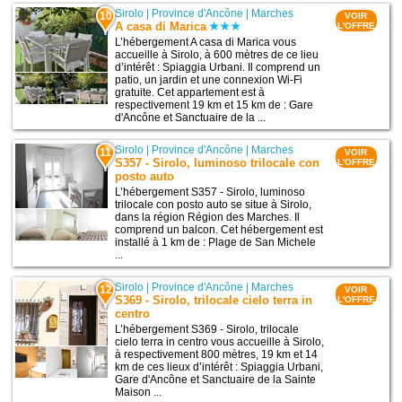
Sirolo
|
Province d'Ancône
|
Marches
10
VOIR
A casa di Marica
L'OFFRE
L’hébergement A casa di Marica vous
accueille à Sirolo, à 600 mètres de ce lieu
d’intérêt : Spiaggia Urbani. Il comprend un
patio, un jardin et une connexion Wi-Fi
gratuite. Cet appartement est à
respectivement 19 km et 15 km de : Gare
d'Ancône et Sanctuaire de la ...
Sirolo
|
Province d'Ancône
|
Marches
11
VOIR
S357 - Sirolo, luminoso trilocale con
L'OFFRE
posto auto
L’hébergement S357 - Sirolo, luminoso
trilocale con posto auto se situe à Sirolo,
dans la région Région des Marches. Il
comprend un balcon. Cet hébergement est
installé à 1 km de : Plage de San Michele
...
Sirolo
|
Province d'Ancône
|
Marches
12
VOIR
S369 - Sirolo, trilocale cielo terra in
L'OFFRE
centro
L’hébergement S369 - Sirolo, trilocale
cielo terra in centro vous accueille à Sirolo,
à respectivement 800 mètres, 19 km et 14
km de ces lieux d’intérêt : Spiaggia Urbani,
Gare d'Ancône et Sanctuaire de la Sainte
Maison ...