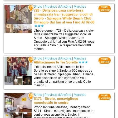
Sirolo
|
Province d'Ancône
|
Marches
13
VOIR
728 - Deliziosa casa cielo-terra
L'OFFRE
climatizzata tra i suggestivi vicoli di
Sirolo - Spiaggia White Beach Club
Omaggio dal lun al ven Fino Al 02-08
L’hébergement 728 - Deliziosa casa cielo-
terra climatizzata tra i suggestivi vicoli di
Sirolo - Spiaggia White Beach Club
Omaggio dal lun al ven Fino Al 02-08 vous
accueille à Sirolo, à respectivement 800
mètres ...
Sirolo
|
Province d'Ancône
|
Marches
14
VOIR
Affittacamere le Tre Sorelle
L'OFFRE
L’établissement Affittacamere le Tre
Sorelle se situe à Sirolo, à 600 mètres de
ce lieu d’intérêt : Spiaggia Urbani. Il met à
votre disposition une connexion Wi-Fi
gratuite et un parking privé gratuit. Cette
maison ...
Sirolo
|
Province d'Ancône
|
Marches
15
VOIR
S171 - Sirolo, meraviglioso
L'OFFRE
monolocale in centro
Proposant une terrasse, l’hébergement
S171 - Sirolo, meraviglioso monolocale in
centro vous accueille à Sirolo, à