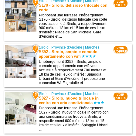
Sirolo
|
Province d'Ancône
|
Marches
7
VOIR
S170 - Sirolo, delizioso trilocale con
L'OFFRE
corte
Proposant une terrasse, l’hébergement
S170 - Sirolo, delizioso trilocale con corte
vous accueille à Sirolo, à respectivement
900 mètres, 18 km et 15 km de ces lieux
d’intérêt : Plage de San Michele, Gare
d'Ancône et ...
Sirolo
|
Province d'Ancône
|
Marches
8
VOIR
S352 - Sirolo, ampio e comodo
L'OFFRE
appartamento con wifi
L’hébergement S352 - Sirolo, ampio e
comodo appartamento con wifi vous
accueille à respectivement 700 mètres et
18 km de ces lieux d’intérêt : Spiaggia
Urbani et Gare d'Ancône. Il propose une
connexion Wi-Fi gratuite et ...
Sirolo
|
Province d'Ancône
|
Marches
9
VOIR
S027 - Sirolo, nuovo trilocale in
L'OFFRE
centro con aria condizionata
Proposant une terrasse, l’hébergement
S027 - Sirolo, nuovo trilocale in centro con
aria condizionata se trouve à Sirolo, à
respectivement 600 mètres, 18 km et 15
km de ces lieux d’intérêt : Spiaggia Urbani
...