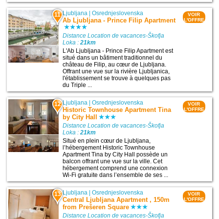
Ljubljana
|
Osrednjeslovenska
11
VOIR
Ab Ljubljana - Prince Filip Apartment
L'OFFRE
Distance Location de vacances-Škofja
Loka :
21km
L'Ab Ljubljana - Prince Filip Apartment est
situé dans un bâtiment traditionnel du
château de Filip, au cœur de Ljubljana.
Offrant une vue sur la rivière Ljubljanica,
l'établissement se trouve à quelques pas
du Triple ...
Ljubljana
|
Osrednjeslovenska
12
VOIR
Historic Townhouse Apartment Tina
L'OFFRE
by City Hall
Distance Location de vacances-Škofja
Loka :
21km
Situé en plein cœur de Ljubljana,
l’hébergement Historic Townhouse
Apartment Tina by City Hall possède un
balcon offrant une vue sur la ville. Cet
hébergement comprend une connexion
Wi-Fi gratuite dans l’ensemble de ses ...
Ljubljana
|
Osrednjeslovenska
13
VOIR
Central Ljubljana Apartment , 150m
L'OFFRE
from Prešeren Square
Distance Location de vacances-Škofja