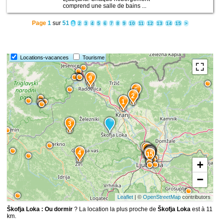
comprend une salle de bains ...
Page
1
sur
51
1
2
3
4
5
6
7
8
9
10
11
12
13
14
15
>
Locations-vacances
Tourisme
9
5
2
1
3
6
7
8
14
13
4
12
11
10
15
+
−
Leaflet
| ©
OpenStreetMap
contributors
Škofja Loka : Ou dormir
? La location la plus proche de
Škofja Loka
est à 11
km.