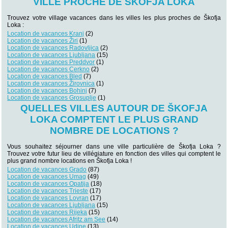
VILLE PROCHE DE ŠKOFJA LOKA
Trouvez votre village vacances dans les villes les plus proches de Škofja
Loka :
Location de vacances Kranj
(2)
Location de vacances Žiri
(1)
Location de vacances Radovljica
(2)
Location de vacances Ljubljana
(15)
Location de vacances Preddvor
(1)
Location de vacances Cerkno
(2)
Location de vacances Bled
(7)
Location de vacances Žirovnica
(1)
Location de vacances Bohinj
(7)
Location de vacances Grosuplje
(1)
QUELLES VILLES AUTOUR DE ŠKOFJA
LOKA COMPTENT LE PLUS GRAND
NOMBRE DE LOCATIONS ?
Vous souhaitez séjourner dans une ville particulière de Škofja Loka ?
Trouvez votre futur lieu de villégiature en fonction des villes qui comptent le
plus grand nombre locations en Škofja Loka !
Location de vacances Grado
(87)
Location de vacances Umag
(49)
Location de vacances Opatija
(18)
Location de vacances Trieste
(17)
Location de vacances Lovran
(17)
Location de vacances Ljubljana
(15)
Location de vacances Rijeka
(15)
Location de vacances Afritz am See
(14)
Location de vacances Udine
(13)