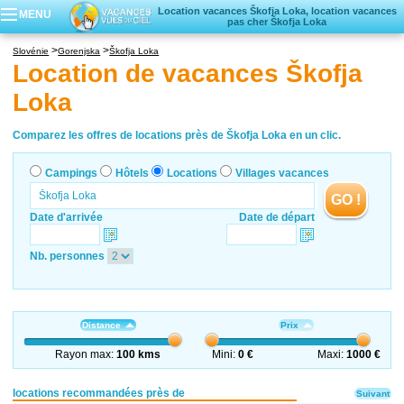
Location vacances Škofja Loka, location vacances
MENU
pas cher Škofja Loka
Campings
Slovénie
Gorenjska
Škofja Loka
Hôtels
Location de vacances Škofja
Locations vacances
Loka
Villages vacances
Comparez les offres de locations près de Škofja Loka en un clic.
Campings
Hôtels
Locations
Villages vacances
GO !
Date d'arrivée
Date de départ
Nb. personnes
Distance
Prix
Rayon max:
100 kms
Mini:
0 €
Maxi:
1000 €
locations recommandées près de
Suivant