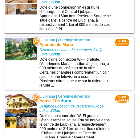
Loka :
21km
Doté d’une connexion Wi-Fi gratuite,
l’hébergement Central Ljubljana
Apartment, 150m from Prešeren Square se
situe dans le centre de Ljubljana, à
respectivement 1 km et 800 mètres de ces
lieux d’intérêt ...
Ljubljana
|
Osrednjeslovenska
14
VOIR
Apartments Maria
L'OFFRE
Distance Location de vacances-Škofja
Loka :
22km
Doté d'une connexion Wi-Fi gratuite,
l'Apartments Maria est situé à Ljubljana, à
900 mètres du château de la ville.
Certaines chambres comprennent un coin
salon et une télévision à écran plat.
Plusieurs offrent une vue sur la rivière ou
la ville ...
Ljubljana
|
Osrednjeslovenska
15
VOIR
House Trta
L'OFFRE
Distance Location de vacances-Škofja
Loka :
22km
Doté d’une connexion Wi-Fi gratuite,
l’établissement House Trta se trouve dans
le centre de Ljubljana, à respectivement
900 mètres et 3,4 km de ces lieux d’intérêt
: Château de Ljubljana et Gare de
Ljubljana. Chaque hébergement