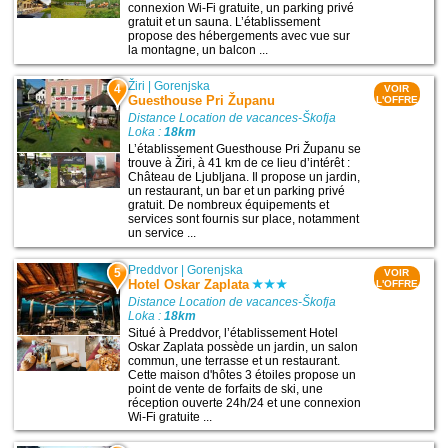
connexion Wi-Fi gratuite, un parking privé
gratuit et un sauna. L’établissement
propose des hébergements avec vue sur
la montagne, un balcon ...
Žiri
|
Gorenjska
4
VOIR
Guesthouse Pri Županu
L'OFFRE
Distance Location de vacances-Škofja
Loka :
18km
L’établissement Guesthouse Pri Županu se
trouve à Žiri, à 41 km de ce lieu d’intérêt :
Château de Ljubljana. Il propose un jardin,
un restaurant, un bar et un parking privé
gratuit. De nombreux équipements et
services sont fournis sur place, notamment
un service ...
Preddvor
|
Gorenjska
5
VOIR
Hotel Oskar Zaplata
L'OFFRE
Distance Location de vacances-Škofja
Loka :
18km
Situé à Preddvor, l’établissement Hotel
Oskar Zaplata possède un jardin, un salon
commun, une terrasse et un restaurant.
Cette maison d'hôtes 3 étoiles propose un
point de vente de forfaits de ski, une
réception ouverte 24h/24 et une connexion
Wi-Fi gratuite ...