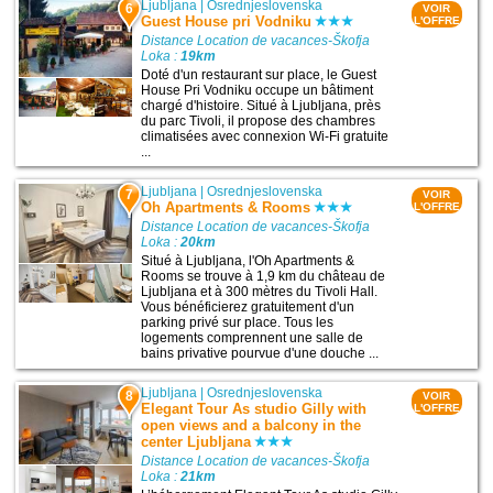
Ljubljana
|
Osrednjeslovenska
6
VOIR
Guest House pri Vodniku
L'OFFRE
Distance Location de vacances-Škofja
Loka :
19km
Doté d'un restaurant sur place, le Guest
House Pri Vodniku occupe un bâtiment
chargé d'histoire. Situé à Ljubljana, près
du parc Tivoli, il propose des chambres
climatisées avec connexion Wi-Fi gratuite
...
Ljubljana
|
Osrednjeslovenska
7
VOIR
Oh Apartments & Rooms
L'OFFRE
Distance Location de vacances-Škofja
Loka :
20km
Situé à Ljubljana, l'Oh Apartments &
Rooms se trouve à 1,9 km du château de
Ljubljana et à 300 mètres du Tivoli Hall.
Vous bénéficierez gratuitement d'un
parking privé sur place. Tous les
logements comprennent une salle de
bains privative pourvue d'une douche ...
Ljubljana
|
Osrednjeslovenska
8
VOIR
Elegant Tour As studio Gilly with
L'OFFRE
open views and a balcony in the
center Ljubljana
Distance Location de vacances-Škofja
Loka :
21km