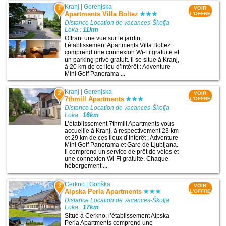
Kranj
|
Gorenjska
1
VOIR
Apartments Villa Boltez
L'OFFRE
Distance Location de vacances-Škofja
Loka :
11km
Offrant une vue sur le jardin,
l’établissement Apartments Villa Boltez
comprend une connexion Wi-Fi gratuite et
un parking privé gratuit. Il se situe à Kranj,
à 20 km de ce lieu d’intérêt : Adventure
Mini Golf Panorama ...
Kranj
|
Gorenjska
2
VOIR
7thmill Apartments
L'OFFRE
Distance Location de vacances-Škofja
Loka :
16km
L’établissement 7thmill Apartments vous
accueille à Kranj, à respectivement 23 km
et 29 km de ces lieux d’intérêt : Adventure
Mini Golf Panorama et Gare de Ljubljana.
Il comprend un service de prêt de vélos et
une connexion Wi-Fi gratuite. Chaque
hébergement ...
Cerkno
|
Goriška
3
VOIR
Alpska Perla Apartments
L'OFFRE
Distance Location de vacances-Škofja
Loka :
17km
Situé à Cerkno, l’établissement Alpska
Perla Apartments comprend une