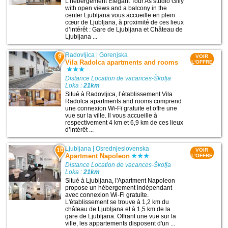
L’hébergement Elegant Tour As studio Gilly
with open views and a balcony in the
center Ljubljana vous accueille en plein
cœur de Ljubljana, à proximité de ces lieux
d’intérêt : Gare de Ljubljana et Château de
Ljubljana ...
Radovljica
|
Gorenjska
9
VOIR
Vila Radolca apartments and rooms
L'OFFRE
Distance Location de vacances-Škofja
Loka :
21km
Situé à Radovljica, l’établissement Vila
Radolca apartments and rooms comprend
une connexion Wi-Fi gratuite et offre une
vue sur la ville. Il vous accueille à
respectivement 4 km et 6,9 km de ces lieux
d’intérêt ...
Ljubljana
|
Osrednjeslovenska
10
VOIR
Apartment Napoleon
L'OFFRE
Distance Location de vacances-Škofja
Loka :
21km
Situé à Ljubljana, l'Apartment Napoleon
propose un hébergement indépendant
avec connexion Wi-Fi gratuite.
L'établissement se trouve à 1,2 km du
château de Ljubljana et à 1,5 km de la
gare de Ljubljana. Offrant une vue sur la
ville, les appartements disposent d'un ...