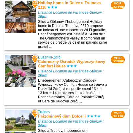
Holiday home in Dolce u Trutnova
11
VOIR
2310
L'OFFRE
Distance Location de vacances-Stárkov :
19km
Situé à Oblanov, l’hébergement Holiday
home in Dolce u Trutnova 2310 propose
un balcon et une connexion Wi-Fi gratuite.
Cet hébergement est installé à 24 km de :
The Grandmother's Valley. Il comprend un
service de prêt de vélos et un parking privé
gratuit ...
Duszniki-Zdrój
12
VOIR
Całoroczny Ośrodek Wypoczynkowy
L'OFFRE
Comfort House
Distance Location de vacances-Stárkov :
20km
L’hébergement Całoroczny Ośrodek
Wypoczynkowy Comfort House se trouve à
Duszniki-Zdrój, à respectivement 13 km,
13 km et 14 km de ces lieux d’intérêt :
Roches errantes, Gare de Polanica-Zdrój
et Gare de Kudowa Zdrój ...
Trutnov
13
VOIR
Prázdninový dům Dolce Ii
L'OFFRE
Distance Location de vacances-Stárkov :
20km
Situé à Trutnov, l’hébergement