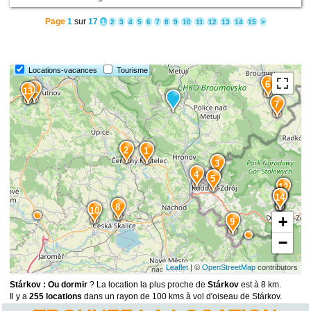
Page
1
sur
17
1
2
3
4
5
6
7
8
9
10
11
12
13
14
15
>
Locations-vacances
Tourisme
6
11
13
7
2
1
3
4
5
12
14
15
8
10
+
9
−
Leaflet
| ©
OpenStreetMap
contributors
Stárkov : Ou dormir
? La location la plus proche de
Stárkov
est à 8 km.
Il y a
255 locations
dans un rayon de 100 kms à vol d'oiseau de Stárkov.