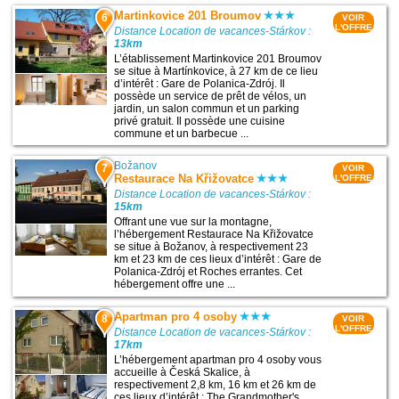
Martinkovice 201 Broumov
6
VOIR
L'OFFRE
Distance Location de vacances-Stárkov :
13km
L’établissement Martinkovice 201 Broumov
se situe à Martínkovice, à 27 km de ce lieu
d’intérêt : Gare de Polanica-Zdrój. Il
possède un service de prêt de vélos, un
jardin, un salon commun et un parking
privé gratuit. Il possède une cuisine
commune et un barbecue ...
Božanov
7
VOIR
Restaurace Na Křižovatce
L'OFFRE
Distance Location de vacances-Stárkov :
15km
Offrant une vue sur la montagne,
l’hébergement Restaurace Na Křižovatce
se situe à Božanov, à respectivement 23
km et 23 km de ces lieux d’intérêt : Gare de
Polanica-Zdrój et Roches errantes. Cet
hébergement offre une ...
Apartman pro 4 osoby
8
VOIR
L'OFFRE
Distance Location de vacances-Stárkov :
17km
L’hébergement apartman pro 4 osoby vous
accueille à Česká Skalice, à
respectivement 2,8 km, 16 km et 26 km de
ces lieux d’intérêt : The Grandmother's