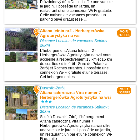
Prázdninový dům Dolce Ii offre une vue sur
le jardin. Il possède un jardin, un
restaurant et une connexion Wi-Fi gratuite.
Cette maison de vacances possède un
parking privé gratuit et se ...
Altana letnia nr2 - Herbergerówka
14
VOIR
Agroturystyka na wsi
L'OFFRE
Distance Location de vacances-Stárkov :
20km
L’hébergement Altana letnia nr2 -
Herbergerówka Agroturystyka na wsi vous
accueille à respectivement 13 km et 15 km
de ces lieux d’intérêt : Gare de Polanica-
Zdrój et Roches errantes. Il possède une
connexion Wi-Fi gratuite et une terrasse.
Cet hébergement est ...
Duszniki-Zdrój
15
VOIR
Altana całoroczna Vira numer 7
L'OFFRE
Herbergerówka Agroturystyka na wsi
Distance Location de vacances-Stárkov :
20km
Situé à Duszniki-Zdrój, l’hébergement
Altana całoroczna Vira numer 7
Herbergerówka Agroturystyka na wsi offre
une vue sur le jardin. Il possède un jardin,
un restaurant, un bar et une connexion Wi-
Fi gratuite ...