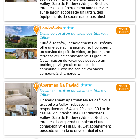
Valley, Gare de Kudowa Zdrój et Roches
errantes. Cet hébergement offre une vue
sur le jardin et possède un jardin, des
équipements de sports nautiques ainsi ...
Lou-krówka
9
VOIR
L'OFFRE
Distance Location de vacances-Stárkov :
19km
Situé à Taszów, l’hébergement Lou-krówka
offre une vue sur la montagne. Il comprend
un service de prêt de vélos, un jardin, une
terrasse et une connexion Wi-Fi gratuite.
Cette maison de vacances possède un
parking privé gratuit et une cuisine
commune. Cette maison de vacances
comporte 2 chambres ...
Apartmán Na Pavlači
10
VOIR
L'OFFRE
Distance Location de vacances-Stárkov :
19km
L’hébergement Apartmán Na Pavlači vous
accueille à Velký Třebešov, à
respectivement 6,4 km, 20 km et 30 km de
ces lieux d’intérêt : The Grandmother's
Valley, Gare de Kudowa Zdrój et Roches
errantes. Il comprend un balcon et une
connexion Wi-Fi gratuite. Cet appartement
possède un parking privé gratuit et se ...