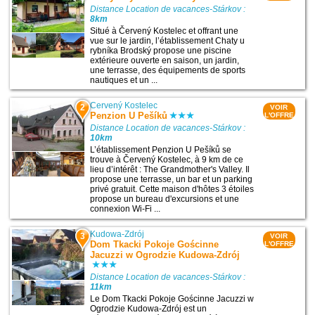
Distance Location de vacances-Stárkov :
8km
Situé à Červený Kostelec et offrant une
vue sur le jardin, l’établissement Chaty u
rybníka Brodský propose une piscine
extérieure ouverte en saison, un jardin,
une terrasse, des équipements de sports
nautiques et un ...
Cervený Kostelec
2
VOIR
Penzion U Pešíků
L'OFFRE
Distance Location de vacances-Stárkov :
10km
L’établissement Penzion U Pešíků se
trouve à Červený Kostelec, à 9 km de ce
lieu d’intérêt : The Grandmother's Valley. Il
propose une terrasse, un bar et un parking
privé gratuit. Cette maison d'hôtes 3 étoiles
propose un bureau d'excursions et une
connexion Wi-Fi ...
Kudowa-Zdrój
3
VOIR
Dom Tkacki Pokoje Gościnne
L'OFFRE
Jacuzzi w Ogrodzie Kudowa-Zdrój
Distance Location de vacances-Stárkov :
11km
Le Dom Tkacki Pokoje Gościnne Jacuzzi w
Ogrodzie Kudowa-Zdrój est un