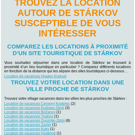
TROUVEZ LA LOCATION
AUTOUR DE STÁRKOV
SUSCEPTIBLE DE VOUS
INTÉRESSER
COMPAREZ LES LOCATIONS À PROXIMITÉ
D’UN SITE TOURISTIQUE DE STÁRKOV
Vous souhaitez séjourner dans une location de Stárkov se trouvant à
proximité d’un lieu touristique en particulier ? Comparez différents locations
en fonction de la distance qui les sépare des sites touristiques ci-dessous…
Location de vacances Hradec Kralové
TROUVEZ VOTRE LOCATION DANS UNE
VILLE PROCHE DE STÁRKOV
Trouvez votre village vacances dans les villes les plus proches de Stárkov :
Location de vacances Cervený Kostelec
(2)
Location de vacances Kudowa-Zdrój
(3)
Location de vacances Božanov
(1)
Location de vacances Trutnov
(1)
Location de vacances Duszniki-Zdrój
(8)
Location de vacances Zaclér
(1)
Location de vacances Kuks
(1)
Location de vacances Hostinné
(1)