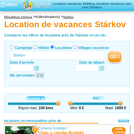
Location vacances Stárkov, location vacances pas
MENU
cher Stárkov
Campings
Královéhradecký
République tchèque
Stárkov
Hôtels
Location de vacances Stárkov
Locations vacances
Villages vacances
Comparez les offres de locations près de Stárkov en un clic.
Campings
Hôtels
Locations
Villages vacances
GO !
Date d'arrivée
Date de départ
Nb. personnes
Distance
Prix
Rayon max:
100 kms
Mini:
0 €
Maxi:
1000 €
locations recommandées près de
Suivant
Cervený Kostelec
1
VOIR
Chaty u rybníka Brodský
L'OFFRE