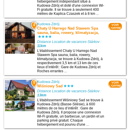
hébergement indépendant situé à
Kudowa-Zdrój et doté d'une connexion Wi-
Fi gratuite. Il se trouve à seulement 400
mètres de Kaplica Czaszek et à 8 km ...
Kudowa-Zdrój
4
VOIR
Chaty U Harrego Nad Stawem Spa
L'OFFRE
sauna, balia, rowery, klimatyzacja,
Distance Location de vacances-Stárkov :
11km
L’établissement Chaty U Harrego Nad
Stawem Spa sauna, balia, rowery,
klimatyzacja, se trouve à Kudowa-Zdrój, à
respectivement 3,5 km et 13 km de ces
lieux d’intérêt : Gare de Kudowa Zdrój et
Roches errantes ...
Kudowa-Zdrój
5
VOIR
Wiśniowy Sad
L'OFFRE
Distance Location de vacances-Stárkov :
13km
L’établissement Wiśniowy Sad se trouve à
Kudowa-Zdrój (Basse-Silésie), à 600
mètres de ce lieu d’intérêt : Gare de
Kudowa Zdrój. Il propose une connexion
Wi-Fi gratuite, un barbecue, un jardin et un
parking privé gratuit. Chaque
hébergement est pourvu d'une ...