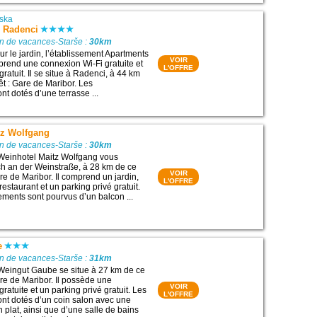
ska
 Radenci
on de vacances-Starše :
30km
ur le jardin, l’établissement Apartments
VOIR
rend une connexion Wi-Fi gratuite et
L'OFFRE
gratuit. Il se situe à Radenci, à 44 km
rêt : Gare de Maribor. Les
t dotés d’une terrasse ...
tz Wolfgang
on de vacances-Starše :
30km
 Weinhotel Maitz Wolfgang vous
ch an der Weinstraße, à 28 km de ce
VOIR
Gare de Maribor. Il comprend un jardin,
L'OFFRE
restaurant et un parking privé gratuit.
ments sont pourvus d’un balcon ...
e
on de vacances-Starše :
31km
Weingut Gaube se situe à 27 km de ce
Gare de Maribor. Il possède une
VOIR
ratuite et un parking privé gratuit. Les
L'OFFRE
nt dotés d’un coin salon avec une
n plat, ainsi que d’une salle de bains