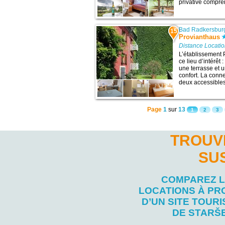
privative compren
Bad Radkersbur
15
Provianthaus
Distance Locati
L’établissement 
ce lieu d’intérêt
une terrasse et u
confort. La conne
deux accessibles 
Page
1
sur
13
1
2
3
TROUV
SU
COMPAREZ 
LOCATIONS À PR
D’UN SITE TOURI
DE STARŠ