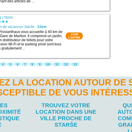
ant des articles de ...
g
|
Styrie
on de vacances-Starše :
31km
Provianthaus vous accueille à 40 km de
VOIR
 : Gare de Maribor. Il comprend un jardin,
L'OFFRE
n distributeur de billets pour votre
xion Wi-Fi et le parking privé sont tous
gratuitement ...
4
5
6
7
8
9
10
11
12
13
EZ LA LOCATION AUTOUR DE 
SCEPTIBLE DE VOUS INTÉRES
LES
TROUVEZ VOTRE
QU
OXIMITÉ
LOCATION DANS UNE
AUT
STIQUE
VILLE PROCHE DE
COM
E
STARŠE
GRA
L