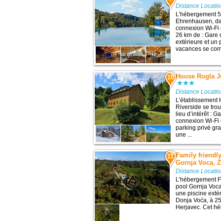
Distance Locati
L’hébergement 5 
Ehrenhausen, dan
connexion Wi-Fi 
26 km de : Gare 
extérieure et un 
vacances se com
House Rogla Ju
10
Distance Locati
L’établissement 
Riverside se tro
lieu d’intérêt : 
connexion Wi-Fi g
parking privé g
une ...
Family friend
11
Gornja Voca, Z
Distance Locati
L’hébergement F
pool Gornja Voca
une piscine exté
Donja Voća, à 25
Herjavec. Cet hé