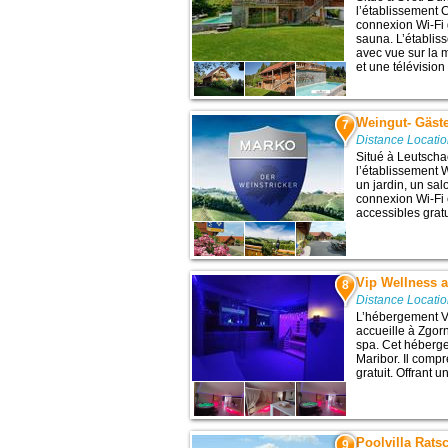
l’établissement
connexion Wi-Fi g
sauna. L’établi
avec vue sur la 
et une télévision 
Weingut- Gäst
7
Distance Locati
Situé à Leutscha
l’établissement
un jardin, un sa
connexion Wi-Fi 
accessibles grat
Vip Wellness 
8
Distance Locati
L’hébergement V
accueille à Zgor
spa. Cet héberge
Maribor. Il comp
gratuit. Offrant un
Poolvilla Rats
9