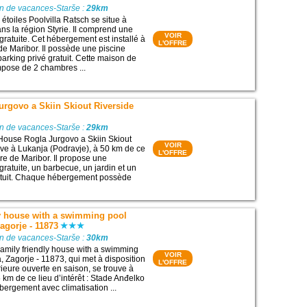
on de vacances-Starše :
29km
étoiles Poolvilla Ratsch se situe à
s la région Styrie. Il comprend une
VOIR
gratuite. Cet hébergement est installé à
L'OFFRE
de Maribor. Il possède une piscine
parking privé gratuit. Cette maison de
pose de 2 chambres ...
rgovo a Skiin Skiout Riverside
on de vacances-Starše :
29km
House Rogla Jurgovo a Skiin Skiout
VOIR
uve à Lukanja (Podravje), à 50 km de ce
L'OFFRE
Gare de Maribor. Il propose une
ratuite, un barbecue, un jardin et un
ratuit. Chaque hébergement possède
ly house with a swimming pool
agorje - 11873
on de vacances-Starše :
30km
amily friendly house with a swimming
VOIR
, Zagorje - 11873, qui met à disposition
L'OFFRE
rieure ouverte en saison, se trouve à
 km de ce lieu d’intérêt : Stade Anđelko
bergement avec climatisation ...