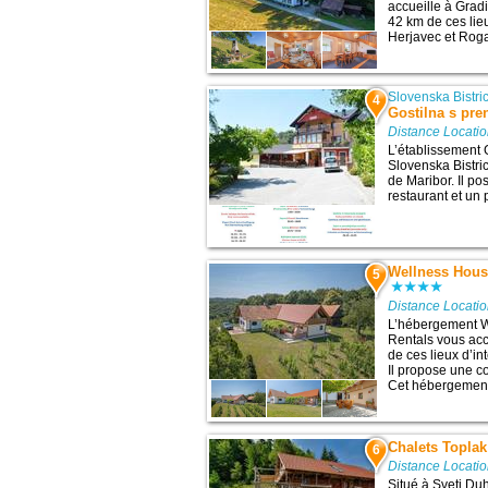
accueille à Grad
42 km de ces lieu
Herjavec et Rogas
Slovenska Bistri
4
Gostilna s pre
Distance Locati
L’établissement 
Slovenska Bistric
de Maribor. Il po
restaurant et un p
Wellness House
5
Distance Locati
L’hébergement W
Rentals vous acc
de ces lieux d’in
Il propose une co
Cet hébergement 
Chalets Toplak
6
Distance Locati
Situé à Sveti Du