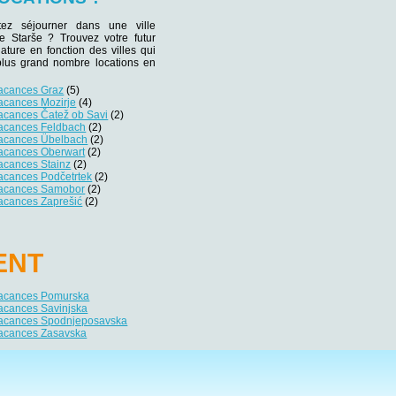
tez séjourner dans une ville
de Starše ? Trouvez votre futur
iature en fonction des villes qui
plus grand nombre locations en
vacances Graz
(5)
acances Mozirje
(4)
vacances Čatež ob Savi
(2)
vacances Feldbach
(2)
vacances Übelbach
(2)
vacances Oberwart
(2)
acances Stainz
(2)
acances Podčetrtek
(2)
vacances Samobor
(2)
vacances Zaprešić
(2)
ENT
vacances Pomurska
vacances Savinjska
vacances Spodnjeposavska
vacances Zasavska