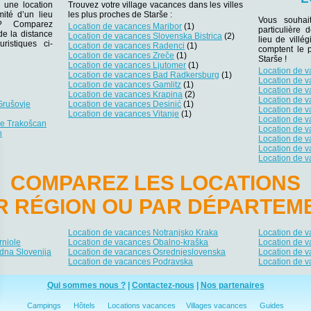
 une location
Trouvez votre village vacances dans les villes
ité d’un lieu
les plus proches de Starše :
Vous souhai
r ? Comparez
Location de vacances Maribor
(1)
particulière 
 de la distance
Location de vacances Slovenska Bistrica
(2)
lieu de villég
ristiques ci-
Location de vacances Radenci
(1)
comptent le 
Location de vacances Zreče
(1)
Starše !
Location de vacances Ljutomer
(1)
Location de 
Location de vacances Bad Radkersburg
(1)
Location de v
Location de vacances Gamlitz
(1)
Location de 
Location de vacances Krapina
(2)
Location de 
Grušovje
Location de vacances Desinić
(1)
Location de 
Location de vacances Vitanje
(1)
Location de 
de Trakošcan
Location de v
n
Location de v
Location de 
Location de 
COMPAREZ LES LOCATIONS
R RÉGION OU PAR DÉPARTEM
Location de vacances Notranjsko Kraka
Location de 
rniole
Location de vacances Obalno-kraška
Location de 
dna Slovenija
Location de vacances Osrednjeslovenska
Location de 
Location de vacances Podravska
Location de 
Qui sommes nous ?
|
Contactez-nous
|
Nos partenaires
Campings
Hôtels
Locations vacances
Villages vacances
Guides