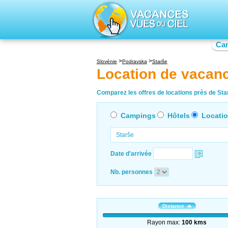
Ca
Slovénie
Podravska
Starše
Location de vacan
Comparez les offres de locations près de Star
Campings
Hôtels
Locati
Date d'arrivée
Nb. personnes
Distance
Rayon max:
100 kms