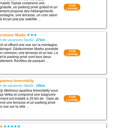
 Chalets Toplak comprend une
VOIR
ratuite, un parking privé gratuit et un
L'OFFRE
ssement propose des hébergements
montagne, une terrasse, un coin salon
à écran plat par satellite ...
ezimmer Marko
on de vacances-Starše :
27km
ch et offrant une vue sur la montagne,
 Weingut- Gästezimmer Marko possède
VOIR
lon commun, une terrasse et un bar. La
L'OFFRE
et le parking privé sont tous deux
uitement. Revêtus de parquet ...
apartma Immortality
on de vacances-Starše :
28km
ip Wellness apartma Immortality vous
nja Velka et comprend une baignoire
VOIR
ment est installé à 26 km de : Gare de
L'OFFRE
rend une terrasse et un parking privé
e vue sur la ville ...
ch