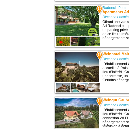
Radenci
|
Pomur
12
Apartments Ad
Distance Locati
Offrant une vue s
Ad Radenci comp
un parking privé 
de ce lieu d’inté
hébergements son
Weinhotel Mai
13
Distance Locati
L’établissement
accueille à Rats
lieu d’intérêt : 
une terrasse, un 
Certains héberge
Weingut Gaub
14
Distance Locati
L’établissement 
lieu d’intérêt : 
connexion Wi-Fi g
hébergements so
télévision à écra