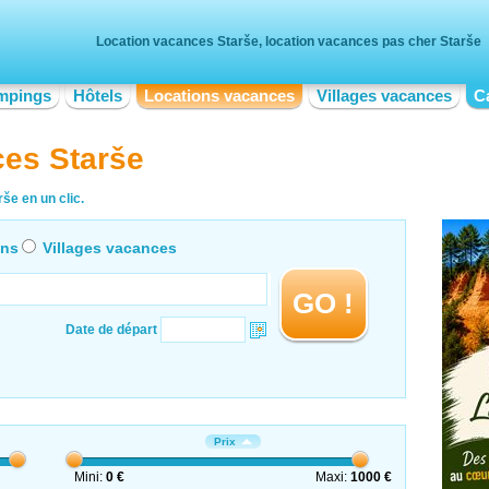
Location vacances Starše, location vacances pas cher Starše
mpings
Hôtels
Locations vacances
Villages vacances
C
ces Starše
še en un clic.
ons
Villages vacances
GO !
Date de départ
Prix
Mini:
0 €
Maxi:
1000 €