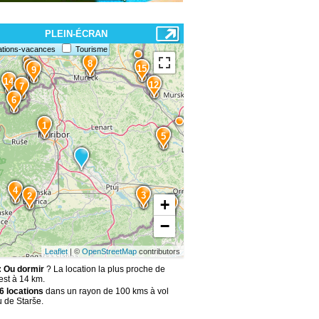
PLEIN-ÉCRAN
ations-vacances
Tourisme
8
13
15
9
14
12
7
6
1
5
4
3
2
+
11
−
Leaflet
| ©
OpenStreetMap
contributors
: Ou dormir
? La location la plus proche de
est à 14 km.
6 locations
dans un rayon de 100 kms à vol
u de Starše.