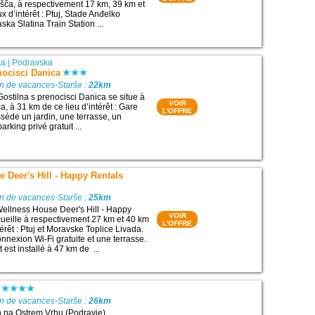
išča, à respectivement 17 km, 39 km et
x d’intérêt : Ptuj, Stade Anđelko
ka Slatina Train Station ...
ca
|
Podravska
nocisci Danica
on de vacances-Starše :
22km
Gostilna s prenocisci Danica se situe à
VOIR
a, à 31 km de ce lieu d’intérêt : Gare
L'OFFRE
ssède un jardin, une terrasse, un
arking privé gratuit ...
 Deer's Hill - Happy Rentals
on de vacances-Starše :
25km
ellness House Deer's Hill - Happy
VOIR
ueille à respectivement 27 km et 40 km
L'OFFRE
térêt : Ptuj et Moravske Toplice Livada.
nnexion Wi-Fi gratuite et une terrasse.
est installé à 47 km de ...
on de vacances-Starše :
26km
h na Ostrem Vrhu (Podravje),