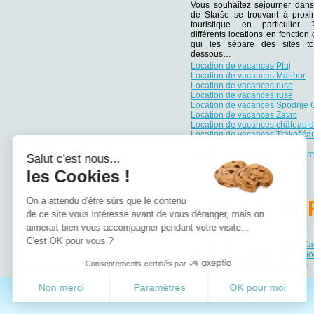
Vous souhaitez séjourner dans
de Starše se trouvant à proxim
touristique en particulie
différents locations en fonction
qui les sépare des sites tou
dessous…
Location de vacances Ptuj
Location de vacances Maribor
Location de vacances ruse
Location de vacances ruse
Location de vacances Spodnje 
Location de vacances Zavrc
Location de vacances château 
Location de vacances Trakošća
Location de vacances krapina
Location de vacances jeruzalem
Salut c'est nous...
les Cookies !
On a attendu d'être sûrs que le contenu
PA
de ce site vous intéresse avant de vous déranger, mais on
aimerait bien vous accompagner pendant votre visite...
Location de vacances Goriška
C'est OK pour vous ?
Location de vacances Haute-Ca
Location de vacances Jugovzho
Consentements certifiés par
Location de vacances Koroška
Non merci
Paramètres
OK pour moi
Axeptio consent
Plateforme de Gestion du Consentement : Personnalisez vos Options