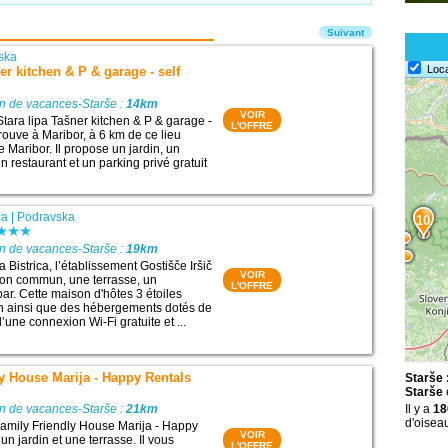
Suivant
ska
Loc
er kitchen & P & garage - self
on de vacances-Starše :
14km
VOIR
Stara lipa Tašner kitchen & P & garage -
L'OFFRE
trouve à Maribor, à 6 km de ce lieu
de Maribor. Il propose un jardin, un
 restaurant et un parking privé gratuit
ca
|
Podravska
10
on de vacances-Starše :
19km
 Bistrica, l’établissement Gostišče Iršič
VOIR
on commun, une terrasse, un
L'OFFRE
bar. Cette maison d'hôtes 3 étoiles
in ainsi que des hébergements dotés de
d’une connexion Wi-Fi gratuite et ...
y House Marija - Happy Rentals
Starše 
Starše
on de vacances-Starše :
21km
Il y a
18
d'oisea
amily Friendly House Marija - Happy
VOIR
n jardin et une terrasse. Il vous
L'OFFRE