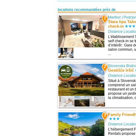
locations recommandées près de
Maribor
|
Podrav
1
Stara lipa Tašn
check-in
Distance Locati
L’établissement 
self check-in se 
d’intérêt : Gare 
salon commun, un
...
Slovenska Bistri
2
Gostišče Iršič
Distance Locati
Situé à Slovenska
comprend un sal
restaurant et un 
propose un jard
la climatisation, 
Family Friendl
3
Distance Locati
L’hébergement F
Rentals propose u