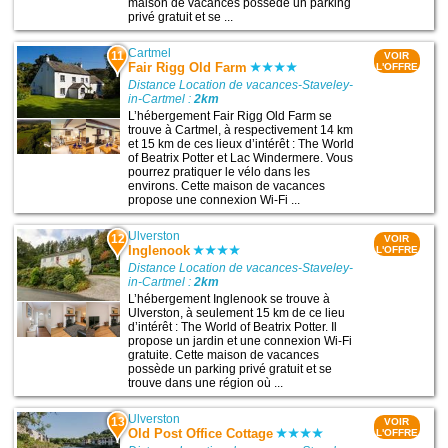
maison de vacances possède un parking
privé gratuit et se ...
Cartmel
11
VOIR
Fair Rigg Old Farm
L'OFFRE
Distance Location de vacances-Staveley-
in-Cartmel :
2km
L’hébergement Fair Rigg Old Farm se
trouve à Cartmel, à respectivement 14 km
et 15 km de ces lieux d’intérêt : The World
of Beatrix Potter et Lac Windermere. Vous
pourrez pratiquer le vélo dans les
environs. Cette maison de vacances
propose une connexion Wi-Fi ...
Ulverston
12
VOIR
Inglenook
L'OFFRE
Distance Location de vacances-Staveley-
in-Cartmel :
2km
L’hébergement Inglenook se trouve à
Ulverston, à seulement 15 km de ce lieu
d’intérêt : The World of Beatrix Potter. Il
propose un jardin et une connexion Wi-Fi
gratuite. Cette maison de vacances
possède un parking privé gratuit et se
trouve dans une région où ...
Ulverston
13
VOIR
Old Post Office Cottage
L'OFFRE