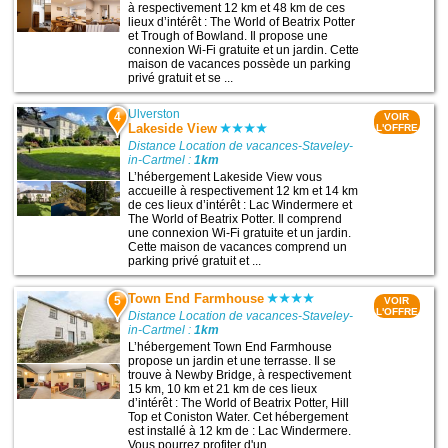
à respectivement 12 km et 48 km de ces
lieux d’intérêt : The World of Beatrix Potter
et Trough of Bowland. Il propose une
connexion Wi-Fi gratuite et un jardin. Cette
maison de vacances possède un parking
privé gratuit et se ...
Ulverston
4
VOIR
Lakeside View
L'OFFRE
Distance Location de vacances-Staveley-
in-Cartmel :
1km
L’hébergement Lakeside View vous
accueille à respectivement 12 km et 14 km
de ces lieux d’intérêt : Lac Windermere et
The World of Beatrix Potter. Il comprend
une connexion Wi-Fi gratuite et un jardin.
Cette maison de vacances comprend un
parking privé gratuit et ...
Town End Farmhouse
5
VOIR
L'OFFRE
Distance Location de vacances-Staveley-
in-Cartmel :
1km
L’hébergement Town End Farmhouse
propose un jardin et une terrasse. Il se
trouve à Newby Bridge, à respectivement
15 km, 10 km et 21 km de ces lieux
d’intérêt : The World of Beatrix Potter, Hill
Top et Coniston Water. Cet hébergement
est installé à 12 km de : Lac Windermere.
Vous pourrez profiter d'un ...