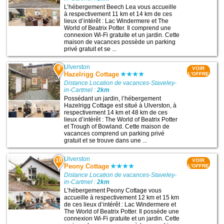
L’hébergement Beech Lea vous accueille
à respectivement 11 km et 14 km de ces
lieux d’intérêt : Lac Windermere et The
World of Beatrix Potter. Il comprend une
connexion Wi-Fi gratuite et un jardin. Cette
maison de vacances possède un parking
privé gratuit et se ...
Ulverston
9
VOIR
Hazelrigg Cottage
L'OFFRE
Distance Location de vacances-Staveley-
in-Cartmel :
2km
Possédant un jardin, l’hébergement
Hazelrigg Cottage est situé à Ulverston, à
respectivement 14 km et 48 km de ces
lieux d’intérêt : The World of Beatrix Potter
et Trough of Bowland. Cette maison de
vacances comprend un parking privé
gratuit et se trouve dans une ...
Ulverston
10
VOIR
Peony Cottage
L'OFFRE
Distance Location de vacances-Staveley-
in-Cartmel :
2km
L’hébergement Peony Cottage vous
accueille à respectivement 12 km et 15 km
de ces lieux d’intérêt : Lac Windermere et
The World of Beatrix Potter. Il possède une
connexion Wi-Fi gratuite et un jardin. Cette