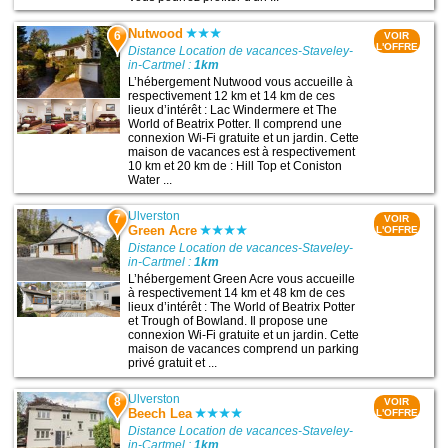
Nutwood
6
VOIR
L'OFFRE
Distance Location de vacances-Staveley-
in-Cartmel :
1km
L’hébergement Nutwood vous accueille à
respectivement 12 km et 14 km de ces
lieux d’intérêt : Lac Windermere et The
World of Beatrix Potter. Il comprend une
connexion Wi-Fi gratuite et un jardin. Cette
maison de vacances est à respectivement
10 km et 20 km de : Hill Top et Coniston
Water ...
Ulverston
7
VOIR
Green Acre
L'OFFRE
Distance Location de vacances-Staveley-
in-Cartmel :
1km
L’hébergement Green Acre vous accueille
à respectivement 14 km et 48 km de ces
lieux d’intérêt : The World of Beatrix Potter
et Trough of Bowland. Il propose une
connexion Wi-Fi gratuite et un jardin. Cette
maison de vacances comprend un parking
privé gratuit et ...
Ulverston
8
VOIR
Beech Lea
L'OFFRE
Distance Location de vacances-Staveley-
in-Cartmel :
1km