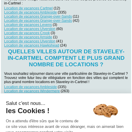
in-Cartmel :
Location de vacances Cartmel
(12)
Location de vacances Ambleside
(335)
Location de vacances Grange-over-Sands
(11)
Location de vacances Grange-over-Sands
(42)
Location de vacances Levens
(3)
Location de vacances Ulverston
(60)
Location de vacances Crook
(3)
Location de vacances Arnside
(1)
Location de vacances Ulverston
(41)
Location de vacances Hawkshead
(24)
QUELLES VILLES AUTOUR DE STAVELEY-
IN-CARTMEL COMPTENT LE PLUS GRAND
NOMBRE DE LOCATIONS ?
Vous souhaitez séjourner dans une ville particulière de Staveley-in-Cartmel ?
Trouvez votre futur lieu de villégiature en fonction des villes qui comptent le
plus grand nombre locations en Staveley-in-Cartmel !
Location de vacances Ambleside
(335)
Location de vacances Windermere
(263)
Location de vacances Keswick
(194)
Location de vacances Penrith
(119)
Salut c'est nous...
Location de vacances Liverpool
(106)
Location de vacances Skipton
(89)
les Cookies !
Location de vacances Richmond
(86)
Location de vacances Coniston
(80)
Location de vacances Keighley
(67)
On a attendu d'être sûrs que le contenu de
Location de vacances Keswick
(65)
ce site vous intéresse avant de vous déranger, mais on aimerait bien