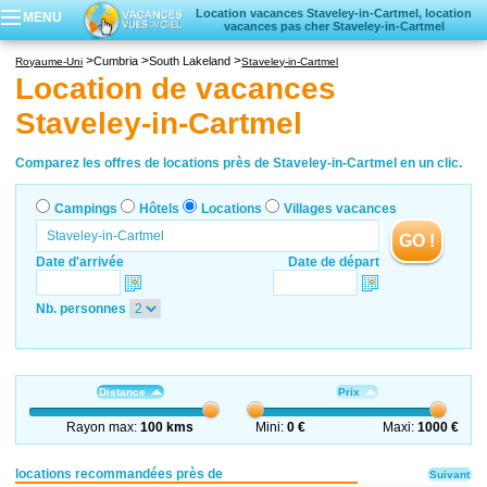
Location vacances Staveley-in-Cartmel, location
MENU
vacances pas cher Staveley-in-Cartmel
Campings
Cumbria
South Lakeland
Royaume-Uni
Staveley-in-Cartmel
Hôtels
Location de vacances
Locations vacances
Staveley-in-Cartmel
Villages vacances
Comparez les offres de locations près de Staveley-in-Cartmel en un clic.
Campings
Hôtels
Locations
Villages vacances
GO !
Date d'arrivée
Date de départ
Nb. personnes
Distance
Prix
Rayon max:
100 kms
Mini:
0 €
Maxi:
1000 €
locations recommandées près de
Suivant