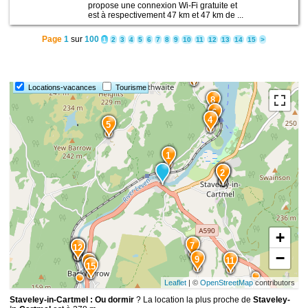
propose une connexion Wi-Fi gratuite et
est à respectivement 47 km et 47 km de ...
Page
1
sur
100
1
2
3
4
5
6
7
8
9
10
11
12
13
14
15
>
10
Locations-vacances
Tourisme
8
6
4
5
1
3
2
+
7
13
12
−
9
11
14
15
Leaflet
| ©
OpenStreetMap
contributors
Staveley-in-Cartmel : Ou dormir
? La location la plus proche de
Staveley-