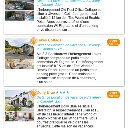
Distance Location de vacances-Staveley-
in-Cartmel :
2km
L’hébergement Old Post Office Cottage se
situe à Ulverston. Cet hébergement est
installé à 15 km de : The World of Beatrix
Potter. Vous pourrez profiter d’une
connexion Wi-Fi gratuite et d’un parking
privé disponible sur ...
Lakes Cottage
14
VOIR
L'OFFRE
Distance Location de vacances-Staveley-
in-Cartmel :
2km
Situé à Backbarrow, l’hébergement Lakes
Cottage comprend un patio et une
connexion Wi-Fi gratuite. Cet hébergement
est installé à 15 km de : The World of
Beatrix Potter. Il propose un jardin et un
parking privé gratuit. Cette maison de
vacances se compose de 4 chambres,
d'un salon ...
Dolly Blue
15
VOIR
L'OFFRE
Distance Location de vacances-Staveley-
in-Cartmel :
2km
L’hébergement Dolly Blue se situe à
Ulverston, à respectivement 15 km et 15
km de ces lieux d’intérêt : The World of
Beatrix Potter et Lac Windermere. Vous
pourrez pratiquer le vélo dans les
environs. Cette maison de vacances