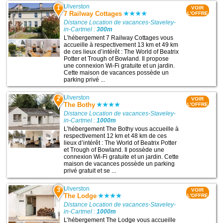
Ulverston
1
VOIR
7 Railway Cottages
L'OFFRE
Distance Location de vacances-Staveley-
in-Cartmel :
300m
L’hébergement 7 Railway Cottages vous
accueille à respectivement 13 km et 49 km
de ces lieux d’intérêt : The World of Beatrix
Potter et Trough of Bowland. Il propose
une connexion Wi-Fi gratuite et un jardin.
Cette maison de vacances possède un
parking privé ...
Ulverston
2
VOIR
The Bothy
L'OFFRE
Distance Location de vacances-Staveley-
in-Cartmel :
1000m
L’hébergement The Bothy vous accueille à
respectivement 12 km et 48 km de ces
lieux d’intérêt : The World of Beatrix Potter
et Trough of Bowland. Il possède une
connexion Wi-Fi gratuite et un jardin. Cette
maison de vacances possède un parking
privé gratuit et se ...
Ulverston
3
VOIR
The Lodge
L'OFFRE
Distance Location de vacances-Staveley-
in-Cartmel :
1000m
L’hébergement The Lodge vous accueille