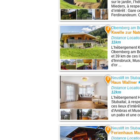
sur le jardin, l’
Mieders, à respe
d’intérêt : Gare 
Ferdinandeum. C
Obernberg am B
4
Kwelle zur Na
Distance Locati
11km
L’hébergement K
Obernberg am Br
et 39 km de ces l
d'Innsbruck, Mus
d'or ...
Neustift im Stuba
5
Haus Wallner
Distance Locati
12km
L’hébergement Ha
Stubaital, à res
ces lieux d’intér
d'Ambras et Mus
un patio et une c
Neustift im Stuba
6
Ferienhaus Ma
Distance Locati