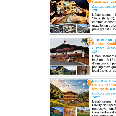
Landhaus Töch
Distance Locati
13km
L’établissement 
Stubai (le Tyrol),
centrale d'Innsb
gratuite, un barb
privé gratuit. L’
Telfes im Stubai
10
Pension Kirch
Distance Locati
13km
L’établissement 
im Stubai, à 17 k
d'Innsbruck. Il p
parking privé gr
local à skis, à r
Neustift im Stuba
11
Haus Alpenprin
Naturperle
Distance Locati
14km
L’établissement 
Luxury Naturperle
respectivement 24
Gare centrale d'