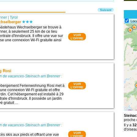
Suivant
nner
|
Tyrol
Loc
hselberger
ästehaus Wechselberger se trouve à
ner, à seulement 25 km de ce lieu
VOIR
entrale d'Innsbruck. Il offre une vue sur
L'OFFRE
ose une connexion Wi-Fi gratuite ainsi
g Rosi
on de vacances-Steinach am Brenner :
VOIR
’hébergement Ferienwohnung Rosi met à
L'OFFRE
 une connexion Wi-Fi gratuite et offre
rdin. Cet hébergement est installé à 29
rale d'Innsbruck. Il possède un jardin
é gratuit ...
Steinac
proche
on de vacances-Steinach am Brenner :
Il y a
32
d'oisea
VOIR
ès skis aux pieds et offrant une vue
L'OFFRE