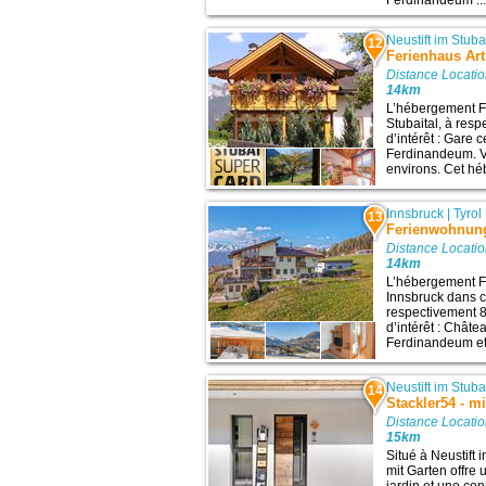
Ferdinandeum ..
Neustift im Stuba
12
Ferienhaus Ar
Distance Locati
14km
L’hébergement Fe
Stubaital, à res
d’intérêt : Gare 
Ferdinandeum. Vo
environs. Cet hé
Innsbruck
|
Tyrol
13
Ferienwohnung
Distance Locati
14km
L’hébergement F
Innsbruck dans ce
respectivement 8
d’intérêt : Chât
Ferdinandeum et 
Neustift im Stuba
14
Stackler54 - m
Distance Locati
15km
Situé à Neustift 
mit Garten offre 