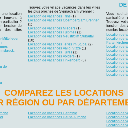
DE
Trouvez votre village vacances dans les villes
les plus proches de Steinach am Brenner :
 une location
Vous souhai
Location de vacances Trins
(1)
 trouvant à
particulièr
Location de vacances Obernberg am Brenner
n particulier ?
Trouvez votr
(1)
en fonction de
fonction des 
Location de vacances Mieders
(1)
e des sites
nombre locati
Location de vacances Fulpmes
(1)
Location de v
Location de vacances Neustift im Stubaital
-Mittelleger
Location de 
(10)
n
Partenkirche
Location de vacances Telfes im Stubai
(2)
ennes
Location de 
Location de vacances Val di Vizze
(1)
nnsbruck,
Location de 
Location de vacances Tulfes
(1)
Location de v
Location de vacances Volders
(1)
Location de 
Location de vacances Finkenberg
(3)
Location de 
au de
Location de 
Location de 
Location de 
rg
COMPAREZ LES LOCATIONS
R RÉGION OU PAR DÉPARTEM
riche
Location de vacances Carinthie
Location de 
nd
Location de vacances Haute-Autriche
Location de v
Location de v
Location de v