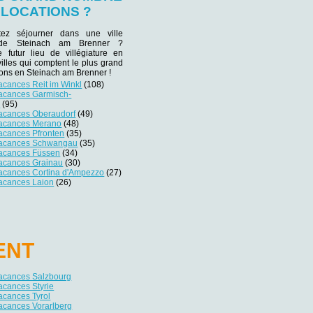
 LOCATIONS ?
tez séjourner dans une ville
e de Steinach am Brenner ?
e futur lieu de villégiature en
villes qui comptent le plus grand
ons en Steinach am Brenner !
acances Reit im Winkl
(108)
vacances Garmisch-
n
(95)
vacances Oberaudorf
(49)
vacances Merano
(48)
acances Pfronten
(35)
vacances Schwangau
(35)
vacances Füssen
(34)
vacances Grainau
(30)
vacances Cortina d'Ampezzo
(27)
vacances Laion
(26)
ENT
vacances Salzbourg
acances Styrie
acances Tyrol
acances Vorarlberg