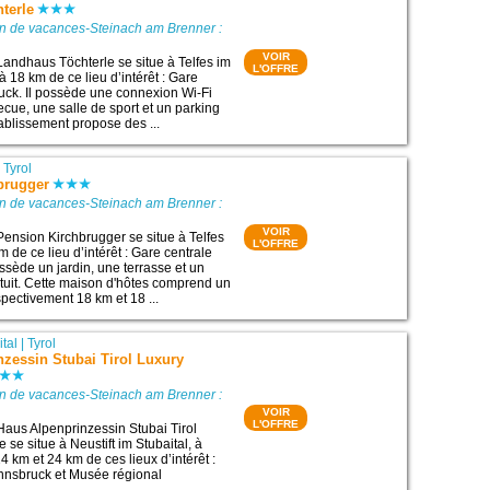
terle
on de vacances-Steinach am Brenner :
VOIR
Landhaus Töchterle se situe à Telfes im
L'OFFRE
 à 18 km de ce lieu d’intérêt : Gare
ruck. Il possède une connexion Wi-Fi
ecue, une salle de sport et un parking
établissement propose des ...
|
Tyrol
brugger
on de vacances-Steinach am Brenner :
VOIR
Pension Kirchbrugger se situe à Telfes
L'OFFRE
m de ce lieu d’intérêt : Gare centrale
ossède un jardin, une terrasse et un
atuit. Cette maison d'hôtes comprend un
espectivement 18 km et 18 ...
ital
|
Tyrol
zessin Stubai Tirol Luxury
on de vacances-Steinach am Brenner :
VOIR
L'OFFRE
Haus Alpenprinzessin Stubai Tirol
 se situe à Neustift im Stubaital, à
 km et 24 km de ces lieux d’intérêt :
Innsbruck et Musée régional