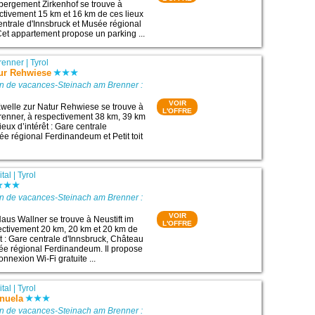
hébergement Zirkenhof se trouve à
ctivement 15 km et 16 km de ces lieux
centrale d'Innsbruck et Musée régional
et appartement propose un parking ...
renner
|
Tyrol
tur Rehwiese
on de vacances-Steinach am Brenner :
VOIR
welle zur Natur Rehwiese se trouve à
L'OFFRE
enner, à respectivement 38 km, 39 km
ieux d’intérêt : Gare centrale
ée régional Ferdinandeum et Petit toit
ital
|
Tyrol
on de vacances-Steinach am Brenner :
VOIR
us Wallner se trouve à Neustift im
L'OFFRE
pectivement 20 km, 20 km et 20 km de
êt : Gare centrale d'Innsbruck, Château
ée régional Ferdinandeum. Il propose
onnexion Wi-Fi gratuite ...
ital
|
Tyrol
nuela
on de vacances-Steinach am Brenner :