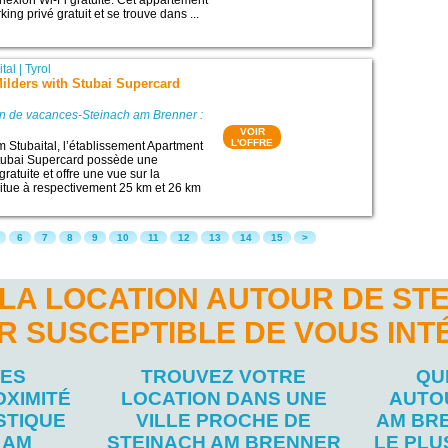
nnexion Wi-Fi gratuite. Cet appartement
ng privé gratuit et se trouve dans ...
ital
|
Tyrol
ilders with Stubai Supercard
on de vacances-Steinach am Brenner :
VOIR
L'OFFRE
im Stubaital, l’établissement Apartment
Stubai Supercard possède une
ratuite et offre une vue sur la
situe à respectivement 25 km et 26 km
6
7
8
9
10
11
12
13
14
15
>
LA LOCATION AUTOUR DE ST
 SUSCEPTIBLE DE VOUS IN
LES
TROUVEZ VOTRE
QU
OXIMITÉ
LOCATION DANS UNE
AUTO
STIQUE
VILLE PROCHE DE
AM BR
 AM
STEINACH AM BRENNER
LE PL