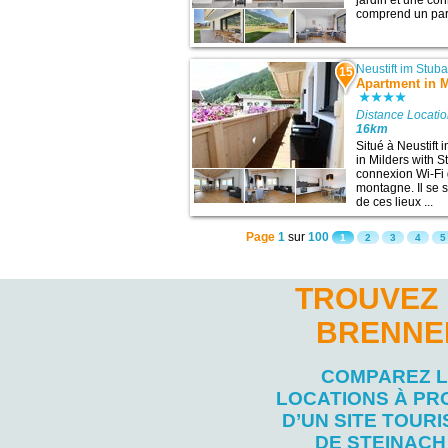
jardin et une co
comprend un parki
Neustift im Stuba
15
Apartment in M
Distance Locati
16km
Situé à Neustift 
in Milders with 
connexion Wi-Fi g
montagne. Il se 
de ces lieux ...
Page
1
sur
100
1
2
3
4
5
TROUVEZ 
BRENNER
COMPAREZ 
LOCATIONS À PR
D’UN SITE TOURI
DE STEINACH