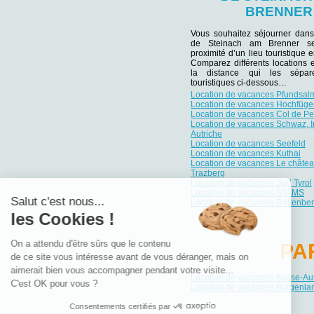
BRENNER
Vous souhaitez séjourner dans
de Steinach am Brenner se
proximité d’un lieu touristique e
Comparez différents locations 
la distance qui les sépar
touristiques ci-dessous…
Location de vacances Pfundsalm
Location de vacances Hochfüge
Location de vacances Col de P
Location de vacances Schwaz, I
Autriche
Location de vacances Seefeld
Location de vacances Kuthai
Location de vacances Le châte
Trazberg
Location de vacances Sud Tyrol
Location de vacances STAMS
Salut c'est nous...
Location de vacances Rattenbe
les Cookies !
On a attendu d'être sûrs que le contenu
PA
de ce site vous intéresse avant de vous déranger, mais on
aimerait bien vous accompagner pendant votre visite...
Location de vacances Basse-Aut
C'est OK pour vous ?
Location de vacances Burgenla
Consentements certifiés par