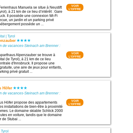
VOIR
Ferienhaus Manuela se situe à Neustift
L'OFFRE
yrol), à 21 km de ce lieu d’intérêt : Gare
ruck. Il possède une connexion Wi-Fi
ecue, un jardin et un parking privé
hébergement possède un ...
ital
|
Tyrol
enzauber
on de vacances-Steinach am Brenner :
VOIR
Aparthaus Alpenzauber se trouve à
L'OFFRE
tal (le Tyrol), à 21 km de ce lieu
centrale d'Innsbruck. Il propose une
ratuite, une aire de jeux pour enfants,
rking privé gratuit ...
s Höfer
on de vacances-Steinach am Brenner :
VOIR
us Höfer propose des appartements
L'OFFRE
des installations de bien-être à proximité
lpmes. Le domaine skiable Schlick 2000
nutes en voiture, tandis que le domaine
r de Stubai ...
|
Tyrol