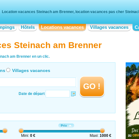
Location vacances Steinach am Brenner, location vacances pas cher Steina
mpings
Hôtels
Locations vacances
Villages vacances
C
ces Steinach am Brenner
inach am Brenner en un clic.
ons
Villages vacances
GO !
Date de départ
Prix
Mini:
0 €
Maxi:
1000 €