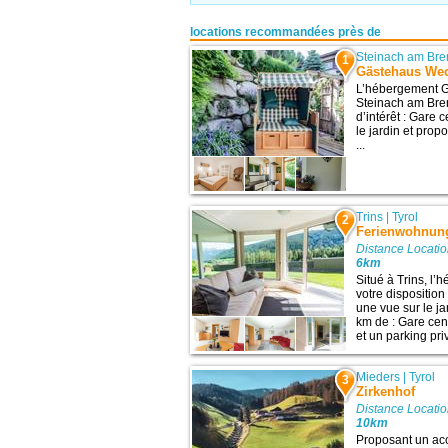
locations recommandées près de
Steinach am Bre
1
Gästehaus Wec
L’hébergement G
Steinach am Bren
d’intérêt : Gare c
le jardin et prop
...
Trins
|
Tyrol
2
Ferienwohnun
Distance Locati
6km
Situé à Trins, l
votre disposition
une vue sur le ja
km de : Gare cent
et un parking priv
Mieders
|
Tyrol
3
Zirkenhof
Distance Locati
10km
Proposant un acc