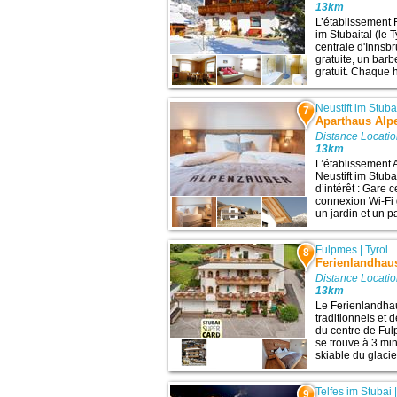
13km
L’établissement 
im Stubaital (le T
centrale d'Innsb
gratuite, un barb
gratuit. Chaque 
Neustift im Stuba
7
Aparthaus Alp
Distance Locati
13km
L’établissement 
Neustift im Stubai
d’intérêt : Gare 
connexion Wi-Fi g
un jardin et un pa
Fulpmes
|
Tyrol
8
Ferienlandhau
Distance Locati
13km
Le Ferienlandha
traditionnels et 
du centre de Fu
se trouve à 3 mi
skiable du glacie
Telfes im Stubai
9