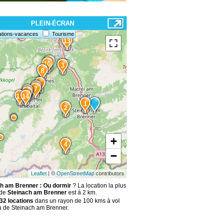
PLEIN-ÉCRAN
ations-vacances
Tourisme
13
9
10
3
8
5
6
7
11
12
15
14
1
2
+
4
−
Leaflet
| ©
OpenStreetMap
contributors
h am Brenner : Ou dormir
? La location la plus
 de
Steinach am Brenner
est à 2 km.
32 locations
dans un rayon de 100 kms à vol
u de Steinach am Brenner.