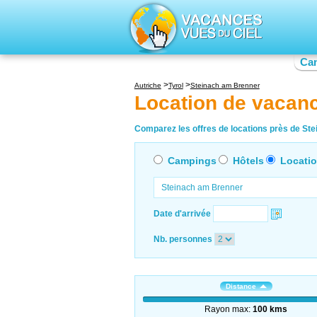
Ca
Autriche
Tyrol
Steinach am Brenner
Location de vacan
Comparez les offres de locations près de Ste
Campings
Hôtels
Locati
Date d'arrivée
Nb. personnes
Distance
Rayon max:
100 kms