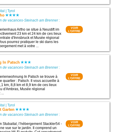
.
ital
|
Tyrol
tho
on de vacances-Steinach am Brenner :
VOIR
rienhaus Artho se situe à Neustift im
L'OFFRE
pectivement 23 km et 24 km de ces lieux
centrale d'Innsbruck et Musée régional
us pourrez pratiquer le ski dans les
bergement met à votre ...
 In Patsch
on de vacances-Steinach am Brenner :
VOIR
erienwohnung In Patsch se trouve à
L'OFFRE
 quartier : Patsch. Il vous accueille à
,1 km, 8,8 km et 8,9 km de ces lieux
eau d'Ambras, Musée régional
...
ital
|
Tyrol
it Garten
on de vacances-Steinach am Brenner :
VOIR
im Stubaital, l’hébergement Stackler54 -
L'OFFRE
une vue sur le jardin. Il comprend un