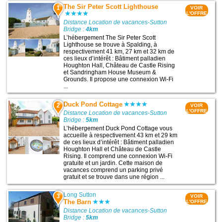
The Sir Peter Scott Lighthouse
1
VOIR
L'OFFRE
Distance Location de vacances-Sutton
Bridge :
4km
L’hébergement The Sir Peter Scott
Lighthouse se trouve à Spalding, à
respectivement 41 km, 27 km et 32 km de
ces lieux d’intérêt : Bâtiment palladien
Houghton Hall, Château de Castle Rising
et Sandringham House Museum &
Grounds. Il propose une connexion Wi-Fi
...
Duck Pond Cottage
2
VOIR
L'OFFRE
Distance Location de vacances-Sutton
Bridge :
5km
L’hébergement Duck Pond Cottage vous
accueille à respectivement 43 km et 29 km
de ces lieux d’intérêt : Bâtiment palladien
Houghton Hall et Château de Castle
Rising. Il comprend une connexion Wi-Fi
gratuite et un jardin. Cette maison de
vacances comprend un parking privé
gratuit et se trouve dans une région ...
Long Sutton
3
VOIR
The Barn
L'OFFRE
Distance Location de vacances-Sutton
Bridge :
5km