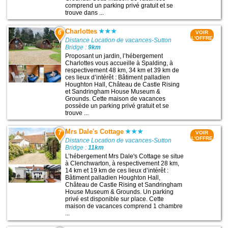
comprend un parking privé gratuit et se
trouve dans ...
Charlottes
6
VOIR
L'OFFRE
Distance Location de vacances-Sutton
Bridge :
9km
Proposant un jardin, l’hébergement
Charlottes vous accueille à Spalding, à
respectivement 48 km, 34 km et 39 km de
ces lieux d’intérêt : Bâtiment palladien
Houghton Hall, Château de Castle Rising
et Sandringham House Museum &
Grounds. Cette maison de vacances
possède un parking privé gratuit et se
trouve ...
Mrs Dale's Cottage
7
VOIR
L'OFFRE
Distance Location de vacances-Sutton
Bridge :
11km
L’hébergement Mrs Dale's Cottage se situe
à Clenchwarton, à respectivement 28 km,
14 km et 19 km de ces lieux d’intérêt :
Bâtiment palladien Houghton Hall,
Château de Castle Rising et Sandringham
House Museum & Grounds. Un parking
privé est disponible sur place. Cette
maison de vacances comprend 1 chambre
...