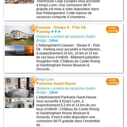
Townhouse Leap Escapes vous accueille
à King's Lynn. Une connexion Wi-Fi
gratuite est mise à votre disposition dans
tout l'hébergement. Cette maison de
vacances comporte 4 chambres ...
Caravan - Sleeps 8 - Pets Ok -
11
VOIR
Parking
L'OFFRE
Distance Location de vacances-Sutton
Bridge :
14km
L’hébergement Caravan - Sleeps 8 - Pets
Ok - Parking vous accueille à Hunstanton,
à respectivement 24 km, 10 km et 15 km
de ces lieux d’intérêt : Bâtiment palladien
Houghton Hall, Château de Castle Rising
et Sandringham House Museum &
Grounds ...
King's Lynn
12
VOIR
Parkview Guest House
L'OFFRE
Distance Location de vacances-Sutton
Bridge :
14km
L’établissement Parkview Guest House
vous accueille à King's Lynn, à
respectivement 9,2 km et 14 km de ces
lieux d’intérêt : Château de Castle Rising
et Sandringham House Museum &
Grounds. Il met à votre disposition une
connexion Wi-Fi gratuite dans l’ensemble
de ...