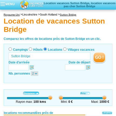
Location vacances Sutton Bridge, location vacances
MENU
pas cher Sutton Bridge
Campings
Lincolnshire
South Holland
Royaume-Uni
Sutton Bridge
Hôtels
Location de vacances Sutton
Locations vacances
Bridge
Villages vacances
Comparez les offres de locations près de Sutton Bridge en un clic.
Campings
Hôtels
Locations
Villages vacances
GO !
Date d'arrivée
Date de départ
Nb. personnes
Distance
Prix
Rayon max:
100 kms
Mini:
0 €
Maxi:
1000 €
locations recommandées près de
Suivant