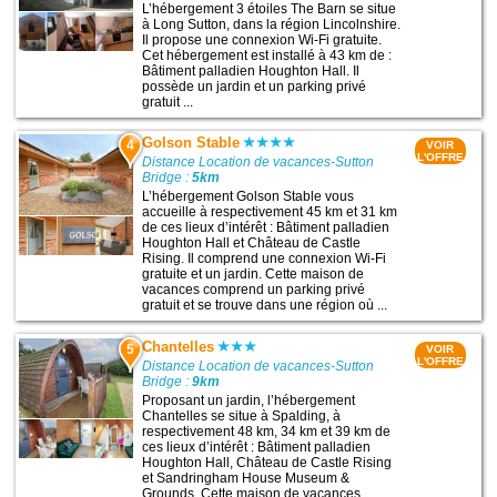
L’hébergement 3 étoiles The Barn se situe
à Long Sutton, dans la région Lincolnshire.
Il propose une connexion Wi-Fi gratuite.
Cet hébergement est installé à 43 km de :
Bâtiment palladien Houghton Hall. Il
possède un jardin et un parking privé
gratuit ...
Golson Stable
4
VOIR
L'OFFRE
Distance Location de vacances-Sutton
Bridge :
5km
L’hébergement Golson Stable vous
accueille à respectivement 45 km et 31 km
de ces lieux d’intérêt : Bâtiment palladien
Houghton Hall et Château de Castle
Rising. Il comprend une connexion Wi-Fi
gratuite et un jardin. Cette maison de
vacances comprend un parking privé
gratuit et se trouve dans une région où ...
Chantelles
5
VOIR
L'OFFRE
Distance Location de vacances-Sutton
Bridge :
9km
Proposant un jardin, l’hébergement
Chantelles se situe à Spalding, à
respectivement 48 km, 34 km et 39 km de
ces lieux d’intérêt : Bâtiment palladien
Houghton Hall, Château de Castle Rising
et Sandringham House Museum &
Grounds. Cette maison de vacances