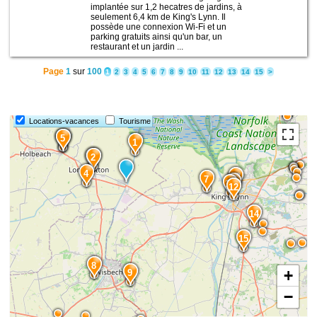
implantée sur 1,2 hecatres de jardins, à
seulement 6,4 km de King's Lynn. Il
possède une connexion Wi-Fi et un
parking gratuits ainsi qu'un bar, un
restaurant et un jardin ...
Page
1
sur
100
1
2
3
4
5
6
7
8
9
10
11
12
13
14
15
>
Locations-vacances
Tourisme
6
5
1
3
2
4
13
7
11
10
12
14
15
8
+
9
−