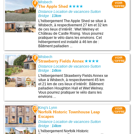
Wisbech
8
VOIR
The Apple Shed
L'OFFRE
Distance Location de vacances-Sutton
Bridge :
13km
L’hébergement The Apple Shed se situe à
Wisbech, à respectivement 27 km et 32 km
de ces lieux d’intérêt : Wwt Welney et
Château de Castle Rising. Vous pourrez
pratiquer le vélo dans les environs. Cet
hébergement est installé à 46 km de :
Bâtiment palladien ...
Wisbech
9
VOIR
Strawberry Fields Annex
L'OFFRE
Distance Location de vacances-Sutton
Bridge :
14km
L’hébergement Strawberry Fields Annex se
situe à Wisbech, à respectivement 45 km
et 21 km de ces lieux d’intérêt : Bâtiment
palladien Houghton Hall et Wwt Welney.
Vous pourrez pratiquer le vélo dans les
environs ...
King's Lynn
10
VOIR
Norfolk Historic Townhouse Leap
L'OFFRE
Escapes
Distance Location de vacances-Sutton
Bridge :
14km
L’hébergement Norfolk Historic