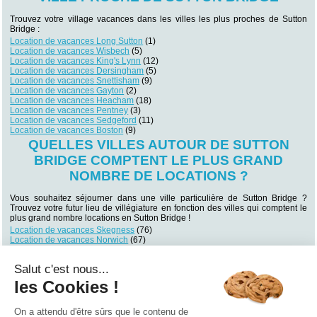
Trouvez votre village vacances dans les villes les plus proches de Sutton
Bridge :
Location de vacances Long Sutton
(1)
Location de vacances Wisbech
(5)
Location de vacances King's Lynn
(12)
Location de vacances Dersingham
(5)
Location de vacances Snettisham
(9)
Location de vacances Gayton
(2)
Location de vacances Heacham
(18)
Location de vacances Pentney
(3)
Location de vacances Sedgeford
(11)
Location de vacances Boston
(9)
QUELLES VILLES AUTOUR DE SUTTON
BRIDGE COMPTENT LE PLUS GRAND
NOMBRE DE LOCATIONS ?
Vous souhaitez séjourner dans une ville particulière de Sutton Bridge ?
Trouvez votre futur lieu de villégiature en fonction des villes qui comptent le
plus grand nombre locations en Sutton Bridge !
Location de vacances Skegness
(76)
Location de vacances Norwich
(67)
Location de vacances Hunstanton
(44)
Location de vacances Burnham Market
(41)
Salut c'est nous...
Location de vacances Brancaster
(36)
Location de vacances Cambridge
(34)
les Cookies !
Location de vacances Nottingham
(31)
Location de vacances Leicester
(30)
Location de vacances Cromer
(29)
On a attendu d'être sûrs que le contenu de