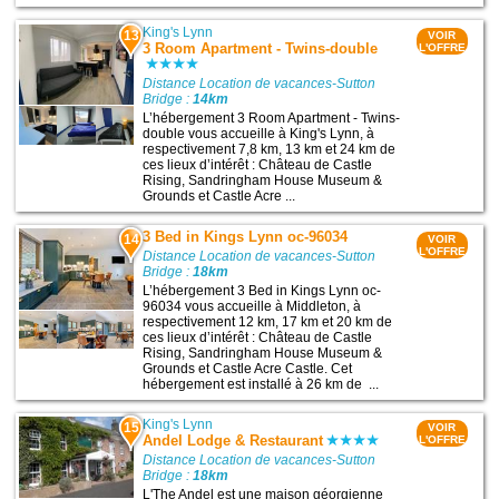
King's Lynn
13
VOIR
3 Room Apartment - Twins-double
L'OFFRE
Distance Location de vacances-Sutton
Bridge :
14km
L’hébergement 3 Room Apartment - Twins-
double vous accueille à King's Lynn, à
respectivement 7,8 km, 13 km et 24 km de
ces lieux d’intérêt : Château de Castle
Rising, Sandringham House Museum &
Grounds et Castle Acre ...
3 Bed in Kings Lynn oc-96034
14
VOIR
L'OFFRE
Distance Location de vacances-Sutton
Bridge :
18km
L’hébergement 3 Bed in Kings Lynn oc-
96034 vous accueille à Middleton, à
respectivement 12 km, 17 km et 20 km de
ces lieux d’intérêt : Château de Castle
Rising, Sandringham House Museum &
Grounds et Castle Acre Castle. Cet
hébergement est installé à 26 km de ...
King's Lynn
15
VOIR
Andel Lodge & Restaurant
L'OFFRE
Distance Location de vacances-Sutton
Bridge :
18km
L'The Andel est une maison géorgienne