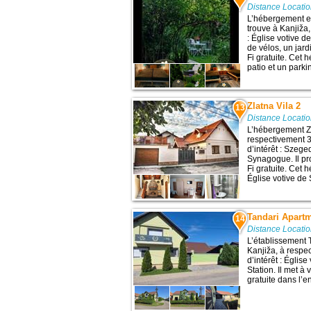
Distance Locati
L’hébergement e
trouve à Kanjiža,
: Église votive d
de vélos, un jard
Fi gratuite. Cet
patio et un parkin
Zlatna Vila 2
13
Distance Locati
L’hébergement Zl
respectivement 3
d’intérêt : Szeg
Synagogue. Il p
Fi gratuite. Cet 
Église votive de 
Tandari Apart
14
Distance Locati
L’établissement 
Kanjiža, à respe
d’intérêt : Églis
Station. Il met à
gratuite dans l’e