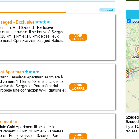
Suivant
Loc
Szeged - Exclusive
unlight Red Szeged - Exclusive
 et une terrasse. Il se trouve à Szeged,
VOIR
 28 km, 1 km et 1,8 km de ces lieux
L'OFFRE
 mémorial Ópusztaszeri, Szeged National
osi Apartman
zandi Belvárosi Apartman se trouve à
tivement 1,4 km et 28 km de ces lieux
VOIR
e votive de Szeged et Parc mémorial
L'OFFRE
 propose une connexion Wi-Fi gratuite et
Szeged 
tment Iii
Szeged
te Gold Apartment Iii se situe à
Il y a
14
tivement 1,1 km, 28 km et 200 mètres
d'oisea
VOIR
térêt : Église votive de Szeged, Parc
L'OFFRE