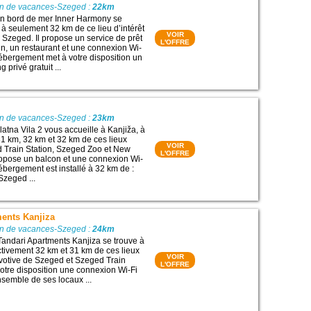
on de vacances-Szeged :
22km
n bord de mer Inner Harmony se
 à seulement 32 km de ce lieu d’intérêt
VOIR
e Szeged. Il propose un service de prêt
L'OFFRE
in, un restaurant et une connexion Wi-
 hébergement met à votre disposition un
g privé gratuit ...
on de vacances-Szeged :
23km
atna Vila 2 vous accueille à Kanjiža, à
1 km, 32 km et 32 km de ces lieux
VOIR
ed Train Station, Szeged Zoo et New
L'OFFRE
ropose un balcon et une connexion Wi-
hébergement est installé à 32 km de :
Szeged ...
ments Kanjiza
on de vacances-Szeged :
24km
Tandari Apartments Kanjiza se trouve à
ctivement 32 km et 31 km de ces lieux
VOIR
e votive de Szeged et Szeged Train
L'OFFRE
 votre disposition une connexion Wi-Fi
nsemble de ses locaux ...