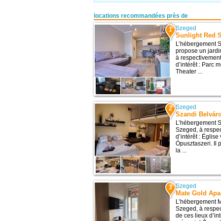
locations recommandées près de
Szeged
1
Sunlight Red 
L’hébergement S
propose un jardin
à respectivement
d’intérêt : Parc
Theater ...
Szeged
2
Szandi Belvár
L’hébergement S
Szeged, à respec
d’intérêt : Églis
Ópusztaszeri. Il
la ...
Szeged
3
Mate Gold Apar
L’hébergement Ma
Szeged, à respec
de ces lieux d’in