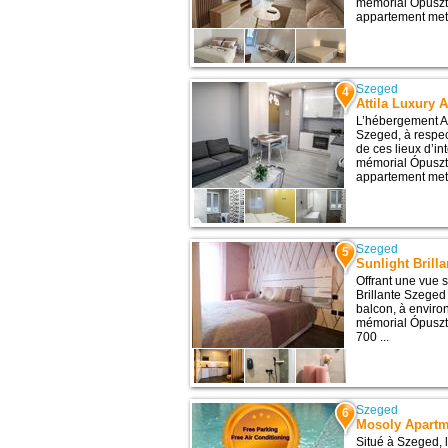
mémorial Ópuszt
appartement met 
Szeged
4
Attila Luxury 
L’hébergement At
Szeged, à respec
de ces lieux d’in
mémorial Ópuszt
appartement met 
Szeged
5
Sunlight Brill
Offrant une vue s
Brillante Szeged
balcon, à environ
mémorial Ópuszta
700 ...
Szeged
6
Mosoly Apart
Situé à Szeged, 