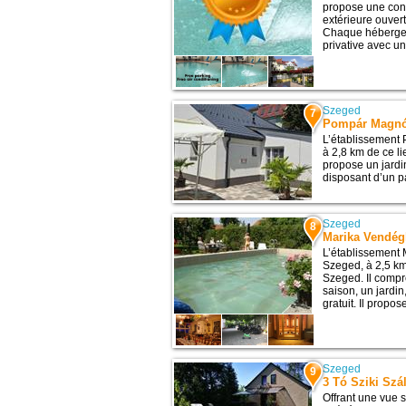
propose une conn
extérieure ouvert
Chaque héberge
privative avec un
Szeged
7
Pompár Magnó
L’établissement
à 2,8 km de ce li
propose un jardi
disposant d’un pa
Szeged
8
Marika Vendé
L’établissement
Szeged, à 2,5 km 
Szeged. Il compr
saison, un jardi
gratuit. Il propo
Szeged
9
3 Tó Sziki Szá
Offrant une vue s