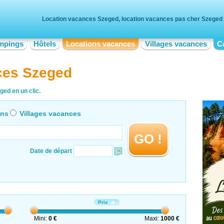
Location vacances Szeged, location vacances pas cher Szeged
mpings
Hôtels
Locations vacances
Villages vacances
C
ces Szeged
ged en un clic.
ons
Villages vacances
GO !
Date de départ
Prix
Mini:
0 €
Maxi:
1000 €