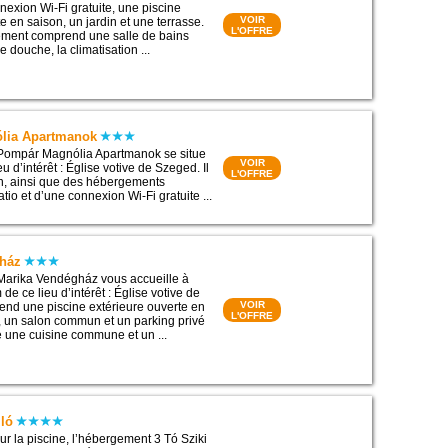
exion Wi-Fi gratuite, une piscine
VOIR
e en saison, un jardin et une terrasse.
L'OFFRE
ment comprend une salle de bains
e douche, la climatisation ...
lia Apartmanok
 Pompár Magnólia Apartmanok se situe
VOIR
eu d’intérêt : Église votive de Szeged. Il
L'OFFRE
n, ainsi que des hébergements
tio et d’une connexion Wi-Fi gratuite ...
gház
 Marika Vendégház vous accueille à
de ce lieu d’intérêt : Église votive de
VOIR
end une piscine extérieure ouverte en
L'OFFRE
n, un salon commun et un parking privé
se une cuisine commune et un ...
lló
ur la piscine, l’hébergement 3 Tó Sziki