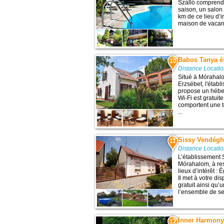
Szálló comprend 
saison, un salon
km de ce lieu d’i
maison de vacanc
Babos Tanya é
10
Distance Locati
Situé à Mórahal
Erzsébet, l'étab
propose un hébe
Wi-Fi est gratuit
comportent une té
...
Sissy Vendég
11
Distance Locati
L’établissement 
Mórahalom, à re
lieux d’intérêt :
Il met à votre di
gratuit ainsi qu’
l’ensemble de ses
Inner Harmon
12