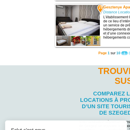
Gesztenye Ap
15
Distance Locati
L’établissement 
de ce lieu d’inté
un service de prê
hébergements dis
et d’une connexio
hébergements com
Page
1
sur
10
1
TROUV
SU
COMPAREZ 
LOCATIONS À PR
D’UN SITE TOURI
DE SZEGE
Vous souhaitez séjourner dans
de Szeged se trouvant à proxim
touristique en particulie