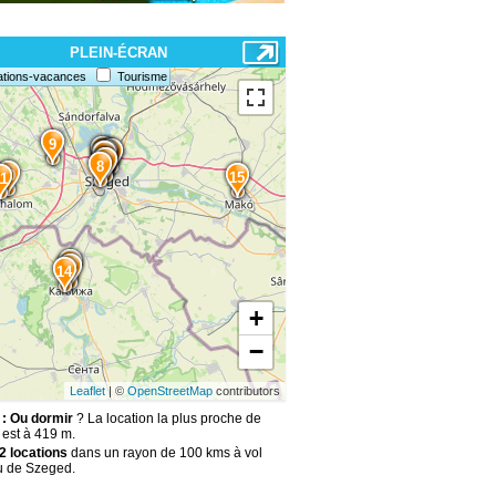
PLEIN-ÉCRAN
ations-vacances
Tourisme
9
7
1
2
4
3
6
5
8
10
15
11
12
13
14
+
−
Leaflet
| ©
OpenStreetMap
contributors
: Ou dormir
? La location la plus proche de
est à 419 m.
2 locations
dans un rayon de 100 kms à vol
u de Szeged.