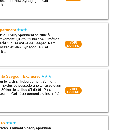
aszeri et New Synagogue. Cet
à ...
Apartment
tila Luxury Apartment se situe à
tivement 1,3 km, 29 km et 400 mètres
VOIR
térêt : Église votive de Szeged, Parc
L'OFFRE
aszeri et New Synagogue. Cet
à ...
ante Szeged - Exclusive
ur le jardin, l’hébergement Sunlight
 - Exclusive possède une terrasse et un
VOIR
 30 km de ce lieu d’intérêt : Parc
L'OFFRE
szeri. Cet hébergement est installé à
man
l’établissement Mosoly Apartman