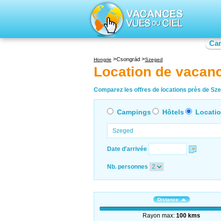
Ca
Csongrád
Hongrie
Szeged
Location de vacan
Comparez les offres de locations près de Sze
Campings
Hôtels
Locati
Date d'arrivée
Nb. personnes
Distance
Rayon max:
100 kms