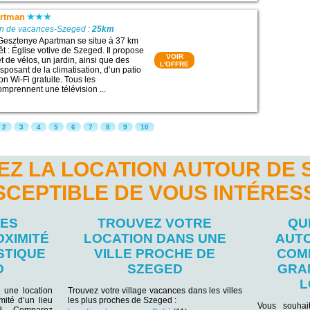
artman
on de vacances-Szeged :
25km
Gesztenye Apartman se situe à 37 km
rêt : Église votive de Szeged. Il propose
VOIR
t de vélos, un jardin, ainsi que des
L'OFFRE
posant de la climatisation, d’un patio
n Wi-Fi gratuite. Tous les
prennent une télévision ...
2
3
4
5
6
7
8
9
10
EZ LA LOCATION AUTOUR DE 
SCEPTIBLE DE VOUS INTÉRES
LES
TROUVEZ VOTRE
QU
OXIMITÉ
LOCATION DANS UNE
AUT
STIQUE
VILLE PROCHE DE
COM
D
SZEGED
GRA
L
 une location
Trouvez votre village vacances dans les villes
ité d’un lieu
les plus proches de Szeged :
Vous souhai
r ? Comparez