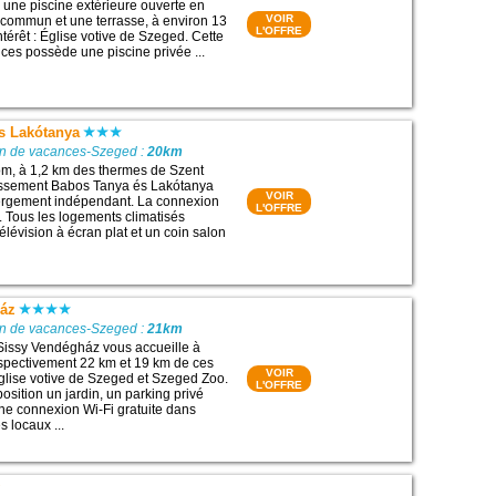
une piscine extérieure ouverte en
VOIR
 commun et une terrasse, à environ 13
L'OFFRE
ntérêt : Église votive de Szeged. Cette
es possède une piscine privée ...
s Lakótanya
on de vacances-Szeged :
20km
om, à 1,2 km des thermes de Szent
lissement Babos Tanya és Lakótanya
VOIR
rgement indépendant. La connexion
L'OFFRE
e. Tous les logements climatisés
lévision à écran plat et un coin salon
ház
on de vacances-Szeged :
21km
Sissy Vendégház vous accueille à
spectivement 22 km et 19 km de ces
VOIR
 Église votive de Szeged et Szeged Zoo.
L'OFFRE
sposition un jardin, un parking privé
une connexion Wi-Fi gratuite dans
 locaux ...
y