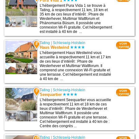
Pura Vida 1
L’hébergement Pura Vida 1 se trouve à
Tating, à respectivement 11 km, 18 km et
35 km de ces lieux d’intérêt : Phare de
Westerhever, Multimar Wattforum et
Phänomania Büsum. Il possède une
connexion Wi-Fi gratuite. Cet hébergement
est installé à 40 km de ...
Tating
|
Schleswig-Holstein
8
VOIR
Haus Westwind
L'OFFRE
L’hébergement Haus Westwind vous
accueille à respectivement 11 km et 17 km
de ces lieux d’intérêt : Phare de
Westerhever et Multimar Wattforum. Il
comprend une connexion Wi-Fi gratuite et
une terrasse. Cet hébergement est installé
à 40 km de ...
Tating
|
Schleswig-Holstein
9
VOIR
Seequartier
L'OFFRE
L’hébergement Seequartier vous accueille
à respectivement 11 km et 18 km de ces
lieux d’intérêt : Phare de Westerhever et
Multimar Wattforum. Il possède une
connexion Wi-Fi gratuite et une terrasse.
Cet hébergement est installé à 40 km de :
Centre des congrès ...
Tating
|
Schleswig-Holstein
10
VOIR