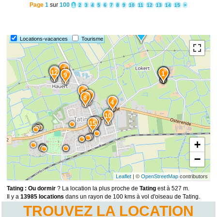
Page
1
sur
100
1
2
3
4
5
6
7
8
9
10
11
12
13
14
15
>
Locations-vacances
Tourisme
7
11
12
3
2
1
9
6
5
8
4
10
13
14
15
+
−
Leaflet
| ©
OpenStreetMap
contributors
Tating : Ou dormir
? La location la plus proche de
Tating
est à 527 m.
Il y a
13985 locations
dans un rayon de 100 kms à vol d'oiseau de Tating.
TROUVEZ LA LOCATION