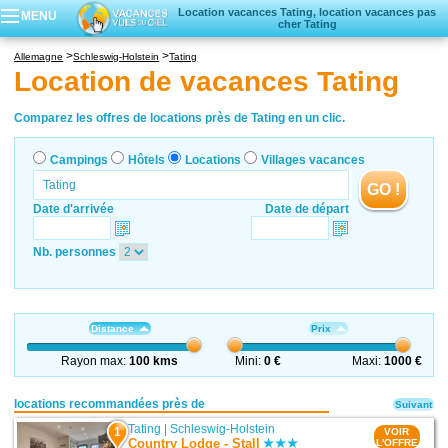
Location vacances Tating, location vacances pas
MENU
cher Tating
Campings
Allemagne
Schleswig-Holstein
Tating
Hôtels
Location de vacances Tating
Locations vacances
Villages vacances
Comparez les offres de locations près de Tating en un clic.
Campings
Hôtels
Locations
Villages vacances
GO !
Date d'arrivée
Date de départ
Nb. personnes
Distance
Prix
Rayon max:
100 kms
Mini:
0 €
Maxi:
1000 €
locations recommandées près de
Suivant
Tating
|
Schleswig-Holstein
1
VOIR
Country Lodge - Stall
L'OFFRE