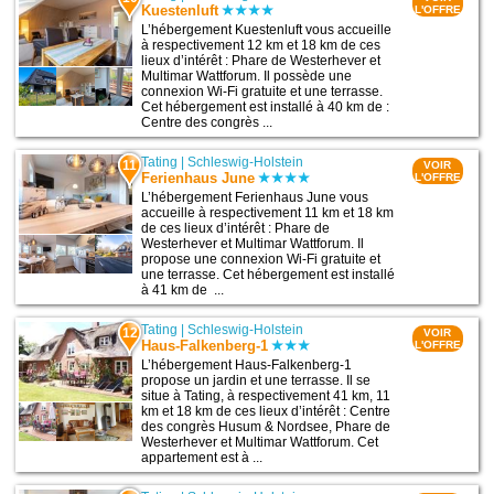
Kuestenluft
L'OFFRE
L’hébergement Kuestenluft vous accueille
à respectivement 12 km et 18 km de ces
lieux d’intérêt : Phare de Westerhever et
Multimar Wattforum. Il possède une
connexion Wi-Fi gratuite et une terrasse.
Cet hébergement est installé à 40 km de :
Centre des congrès ...
Tating
|
Schleswig-Holstein
11
VOIR
Ferienhaus June
L'OFFRE
L’hébergement Ferienhaus June vous
accueille à respectivement 11 km et 18 km
de ces lieux d’intérêt : Phare de
Westerhever et Multimar Wattforum. Il
propose une connexion Wi-Fi gratuite et
une terrasse. Cet hébergement est installé
à 41 km de ...
Tating
|
Schleswig-Holstein
12
VOIR
Haus-Falkenberg-1
L'OFFRE
L’hébergement Haus-Falkenberg-1
propose un jardin et une terrasse. Il se
situe à Tating, à respectivement 41 km, 11
km et 18 km de ces lieux d’intérêt : Centre
des congrès Husum & Nordsee, Phare de
Westerhever et Multimar Wattforum. Cet
appartement est à ...