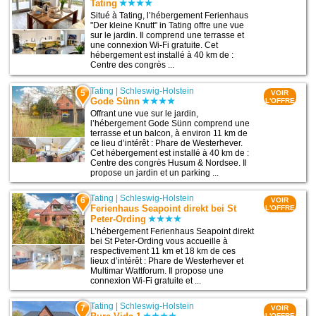
Tating
Situé à Tating, l’hébergement Ferienhaus
"Der kleine Knutt" in Tating offre une vue
sur le jardin. Il comprend une terrasse et
une connexion Wi-Fi gratuite. Cet
hébergement est installé à 40 km de :
Centre des congrès ...
Tating
|
Schleswig-Holstein
5
VOIR
Gode Sünn
L'OFFRE
Offrant une vue sur le jardin,
l’hébergement Gode Sünn comprend une
terrasse et un balcon, à environ 11 km de
ce lieu d’intérêt : Phare de Westerhever.
Cet hébergement est installé à 40 km de :
Centre des congrès Husum & Nordsee. Il
propose un jardin et un parking ...
Tating
|
Schleswig-Holstein
6
VOIR
Ferienhaus Seapoint direkt bei St
L'OFFRE
Peter-Ording
L’hébergement Ferienhaus Seapoint direkt
bei St Peter-Ording vous accueille à
respectivement 11 km et 18 km de ces
lieux d’intérêt : Phare de Westerhever et
Multimar Wattforum. Il propose une
connexion Wi-Fi gratuite et ...
Tating
|
Schleswig-Holstein
7
VOIR
L'OFFRE