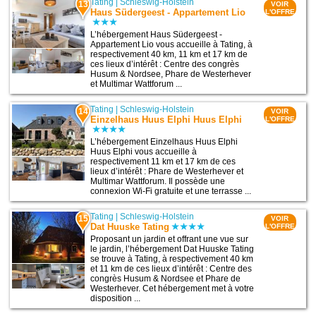
Tating
|
Schleswig-Holstein
13
VOIR
Haus Südergeest - Appartement Lio
L'OFFRE
L’hébergement Haus Südergeest -
Appartement Lio vous accueille à Tating, à
respectivement 40 km, 11 km et 17 km de
ces lieux d’intérêt : Centre des congrès
Husum & Nordsee, Phare de Westerhever
et Multimar Wattforum ...
Tating
|
Schleswig-Holstein
14
VOIR
Einzelhaus Huus Elphi Huus Elphi
L'OFFRE
L’hébergement Einzelhaus Huus Elphi
Huus Elphi vous accueille à
respectivement 11 km et 17 km de ces
lieux d’intérêt : Phare de Westerhever et
Multimar Wattforum. Il possède une
connexion Wi-Fi gratuite et une terrasse ...
Tating
|
Schleswig-Holstein
15
VOIR
Dat Huuske Tating
L'OFFRE
Proposant un jardin et offrant une vue sur
le jardin, l’hébergement Dat Huuske Tating
se trouve à Tating, à respectivement 40 km
et 11 km de ces lieux d’intérêt : Centre des
congrès Husum & Nordsee et Phare de
Westerhever. Cet hébergement met à votre
disposition ...