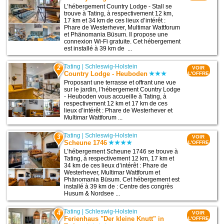
L’hébergement Country Lodge - Stall se
trouve à Tating, à respectivement 12 km,
17 km et 34 km de ces lieux d’intérêt :
Phare de Westerhever, Multimar Wattforum
et Phänomania Büsum. Il propose une
connexion Wi-Fi gratuite. Cet hébergement
est installé à 39 km de ...
Tating
|
Schleswig-Holstein
2
VOIR
Country Lodge - Heuboden
L'OFFRE
Proposant une terrasse et offrant une vue
sur le jardin, l’hébergement Country Lodge
- Heuboden vous accueille à Tating, à
respectivement 12 km et 17 km de ces
lieux d’intérêt : Phare de Westerhever et
Multimar Wattforum ...
Tating
|
Schleswig-Holstein
3
VOIR
Scheune 1746
L'OFFRE
L’hébergement Scheune 1746 se trouve à
Tating, à respectivement 12 km, 17 km et
34 km de ces lieux d’intérêt : Phare de
Westerhever, Multimar Wattforum et
Phänomania Büsum. Cet hébergement est
installé à 39 km de : Centre des congrès
Husum & Nordsee ...
Tating
|
Schleswig-Holstein
4
VOIR
Ferienhaus "Der kleine Knutt" in
L'OFFRE