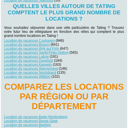
Location de vacances Tetenbüll
(10)
QUELLES VILLES AUTOUR DE TATING
COMPTENT LE PLUS GRAND NOMBRE DE
LOCATIONS ?
Vous souhaitez séjourner dans une ville particulière de Tating ? Trouvez
votre futur lieu de villégiature en fonction des villes qui comptent le plus
grand nombre locations en Tating !
Location de vacances Cuxhaven
(946)
Location de vacances Büsum
(841)
Location de vacances Wyk auf Föhr
(647)
Location de vacances Sankt Peter-Ording
(565)
Location de vacances Laboe
(191)
Location de vacances Dagebüll
(184)
Location de vacances Kappeln
(163)
Location de vacances Wangerland
(146)
Location de vacances Nordstrand
(135)
Location de vacances Wittdün
(102)
COMPAREZ LES LOCATIONS
PAR RÉGION OU PAR
DÉPARTEMENT
Location de vacances Bade-Wurtemberg
Location de vacances Basse-Saxe
Location de vacances Bavière