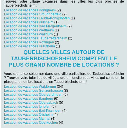
Trouvez votre village vacances dans les villes les plus proches de
Tauberbischofsheim :
Location de vacances Königheim
(2)
Location de vacances Großrinderfeld
(2)
Location de vacances Lauda-Königshofen
(1)
Location de vacances Külsheim
(1)
Location de vacances Bad Mergentheim
(2)
Location de vacances Wertheim
(1)
Location de vacances Walldürn
(1)
Location de vacances Tauberrettersheim
(2)
Location de vacances Röttingen
(2)
Location de vacances Krautheim
(1)
QUELLES VILLES AUTOUR DE
TAUBERBISCHOFSHEIM COMPTENT LE
PLUS GRAND NOMBRE DE LOCATIONS ?
Vous souhaitez séjourner dans une ville particulière de Tauberbischofsheim
? Trouvez votre futur lieu de villégiature en fonction des villes qui comptent le
plus grand nombre locations en Tauberbischofsheim !
Location de vacances Waldbrunn
(34)
Location de vacances Gunzenhausen
(8)
Location de vacances Oberderdingen
(6)
Location de vacances Bamberg
(6)
Location de vacances Oberasbach
(5)
Location de vacances Iphofen
(5)
Location de vacances Bad Kissingen
(4)
Location de vacances Ötisheim
(4)
Location de vacances Maintal
(4)
Location de vacances Oberkochen
(4)