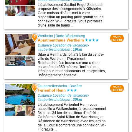
L’établissement Gasthof Engel Steinbach
propose des hébergements à Külsheim.
Cette maison d'hôtes met à votre
disposition un parking privé gratuit et une
connexion Wi-Fi gratuite. Vous profiterez
d'une salle de bains ...
Wertheim
|
Bade-Wurtemberg
9
VOIR
Apartmenthaus Wertheim
L'OFFRE
Distance Location de vacances-
Tauberbischofsheim :
19km
Situé à Reinhardshof, à 3,5 km du centre-
ville de Wertheim, l'Apartment
Reinhardshof se trouve sur une colline
escarpée de 350 mètres d'inclinaison.
Idéal pour les randonneurs et les cyclistes,
l'hébergement bénéficie ...
Tauberrettersheim
|
Bavière
10
VOIR
Ferienhof Henn
L'OFFRE
Distance Location de vacances-
Tauberbischofsheim :
20km
L’établissement Ferienhof Henn vous
accueille à Weikersheim, à respectivement
34 km et 34 km de ces lieux d’intérêt :
Cathédrale Saint-Kilian de Wurtzbourg et
Résidence de Wurtzbourg avec les jardins
de la Cour. Il comprend une connexion Wi-
Fi gratuite ...