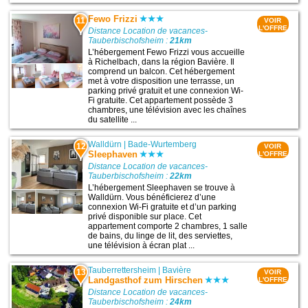
Fewo Frizzi
11
VOIR
L'OFFRE
Distance Location de vacances-
Tauberbischofsheim :
21km
L’hébergement Fewo Frizzi vous accueille
à Richelbach, dans la région Bavière. Il
comprend un balcon. Cet hébergement
met à votre disposition une terrasse, un
parking privé gratuit et une connexion Wi-
Fi gratuite. Cet appartement possède 3
chambres, une télévision avec les chaînes
du satellite ...
Walldürn
|
Bade-Wurtemberg
12
VOIR
Sleephaven
L'OFFRE
Distance Location de vacances-
Tauberbischofsheim :
22km
L’hébergement Sleephaven se trouve à
Walldürn. Vous bénéficierez d’une
connexion Wi-Fi gratuite et d’un parking
privé disponible sur place. Cet
appartement comporte 2 chambres, 1 salle
de bains, du linge de lit, des serviettes,
une télévision à écran plat ...
Tauberrettersheim
|
Bavière
13
VOIR
Landgasthof zum Hirschen
L'OFFRE
Distance Location de vacances-
Tauberbischofsheim :
24km