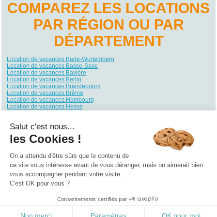
COMPAREZ LES LOCATIONS
PAR RÉGION OU PAR
DÉPARTEMENT
Location de vacances Bade-Wurtemberg
Location de vacances Basse-Saxe
Location de vacances Bavière
Location de vacances Berlin
Location de vacances Brandebourg
Location de vacances Brême
Location de vacances Hambourg
Location de vacances Hesse
Location de vacances Mecklembourg-Poméranie
Location de vacances Rhénanie du Nord-Westphalie
Salut c'est nous...
Location de vacances Rhénanie-Palatinat
Location de vacances Sarre
les Cookies !
Location de vacances Saxe
Location de vacances Saxe-Anhalt
Location de vacances Schleswig-Holstein
On a attendu d'être sûrs que le contenu de
Location de vacances Thuringe
ce site vous intéresse avant de vous déranger, mais on aimerait bien
vous accompagner pendant votre visite...
Qui sommes nous ?
|
Contactez-nous
|
Nos partenaires
C'est OK pour vous ?
Campings
Hôtels
Locations vacances
Villages vacances
Guides
Consentements certifiés par
©2021 Vacances Vues du Ciel
0.25
Non merci
Paramètres
OK pour moi