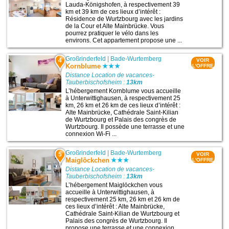
Lauda-Königshofen, à respectivement 39
km et 39 km de ces lieux d’intérêt :
Résidence de Wurtzbourg avec les jardins
de la Cour et Alte Mainbrücke. Vous
pourrez pratiquer le vélo dans les
environs. Cet appartement propose une ...
Großrinderfeld
|
Bade-Wurtemberg
4
VOIR
Kornblume
L'OFFRE
Distance Location de vacances-
Tauberbischofsheim :
13km
L’hébergement Kornblume vous accueille
à Unterwittighausen, à respectivement 25
km, 26 km et 26 km de ces lieux d’intérêt :
Alte Mainbrücke, Cathédrale Saint-Kilian
de Wurtzbourg et Palais des congrès de
Wurtzbourg. Il possède une terrasse et une
connexion Wi-Fi ...
Großrinderfeld
|
Bade-Wurtemberg
5
VOIR
Maiglöckchen
L'OFFRE
Distance Location de vacances-
Tauberbischofsheim :
13km
L’hébergement Maiglöckchen vous
accueille à Unterwittighausen, à
respectivement 25 km, 26 km et 26 km de
ces lieux d’intérêt : Alte Mainbrücke,
Cathédrale Saint-Kilian de Wurtzbourg et
Palais des congrès de Wurtzbourg. Il
propose une terrasse et une connexion ...