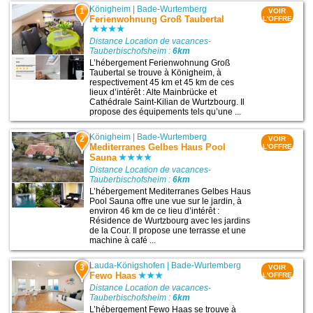
Königheim
|
Bade-Wurtemberg
1
VOIR
Ferienwohnung Groß Taubertal
L'OFFRE
Distance Location de vacances-
Tauberbischofsheim :
6km
L’hébergement Ferienwohnung Groß
Taubertal se trouve à Königheim, à
respectivement 45 km et 45 km de ces
lieux d’intérêt : Alte Mainbrücke et
Cathédrale Saint-Kilian de Wurtzbourg. Il
propose des équipements tels qu’une ...
Königheim
|
Bade-Wurtemberg
2
VOIR
Mediterranes Gelbes Haus Pool
L'OFFRE
Sauna
Distance Location de vacances-
Tauberbischofsheim :
6km
L’hébergement Mediterranes Gelbes Haus
Pool Sauna offre une vue sur le jardin, à
environ 46 km de ce lieu d’intérêt :
Résidence de Wurtzbourg avec les jardins
de la Cour. Il propose une terrasse et une
machine à café ...
Lauda-Königshofen
|
Bade-Wurtemberg
3
VOIR
Fewo Haas
L'OFFRE
Distance Location de vacances-
Tauberbischofsheim :
6km
L’hébergement Fewo Haas se trouve à