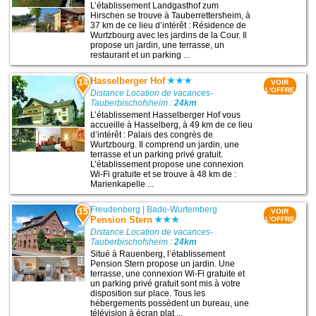
L’établissement Landgasthof zum
Hirschen se trouve à Tauberrettersheim, à
37 km de ce lieu d’intérêt : Résidence de
Wurtzbourg avec les jardins de la Cour. Il
propose un jardin, une terrasse, un
restaurant et un parking ...
Hasselberger Hof
14
VOIR
L'OFFRE
Distance Location de vacances-
Tauberbischofsheim :
24km
L’établissement Hasselberger Hof vous
accueille à Hasselberg, à 49 km de ce lieu
d’intérêt : Palais des congrès de
Wurtzbourg. Il comprend un jardin, une
terrasse et un parking privé gratuit.
L’établissement propose une connexion
Wi-Fi gratuite et se trouve à 48 km de :
Marienkapelle ...
Freudenberg
|
Bade-Wurtemberg
15
VOIR
Pension Stern
L'OFFRE
Distance Location de vacances-
Tauberbischofsheim :
24km
Situé à Rauenberg, l’établissement
Pension Stern propose un jardin. Une
terrasse, une connexion Wi-Fi gratuite et
un parking privé gratuit sont mis à votre
disposition sur place. Tous les
hébergements possèdent un bureau, une
télévision à écran plat ...