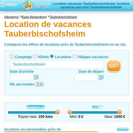
Location vacances Tauberbischofsheim, location
MENU
vacances pas cher Tauberbischofsheim
Campings
Allemagne
Bade-Wurtemberg
Tauberbischofsheim
Hôtels
Location de vacances
Locations vacances
Tauberbischofsheim
Villages vacances
Comparez les offres de locations près de Tauberbischofsheim en un clic.
Campings
Hôtels
Locations
Villages vacances
GO !
Date d'arrivée
Date de départ
Nb. personnes
Distance
Prix
Rayon max:
100 kms
Mini:
0 €
Maxi:
1000 €
locations recommandées près de
Suivant