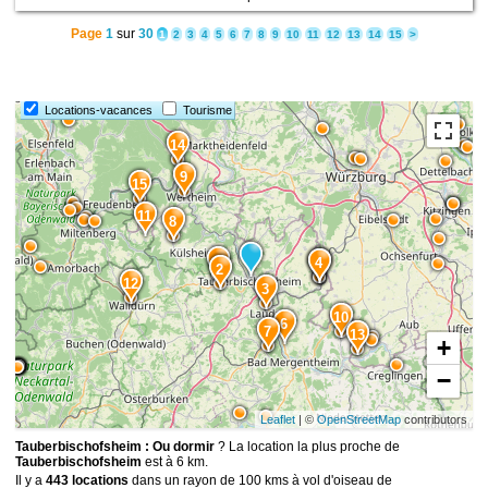
Page
1
sur
30
1
2
3
4
5
6
7
8
9
10
11
12
13
14
15
>
Locations-vacances
Tourisme
14
9
15
11
8
1
5
4
2
12
3
10
6
7
13
+
−
Leaflet
| ©
OpenStreetMap
contributors
Tauberbischofsheim : Ou dormir
? La location la plus proche de
Tauberbischofsheim
est à 6 km.
Il y a
443 locations
dans un rayon de 100 kms à vol d'oiseau de