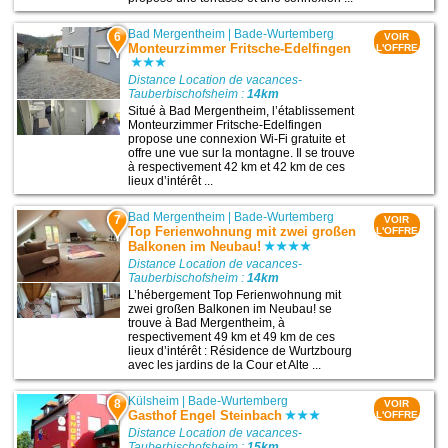
Bad Mergentheim
|
Bade-Wurtemberg
6
VOIR
Monteurzimmer Fritsche-Edelfingen
L'OFFRE
Distance Location de vacances-
Tauberbischofsheim :
14km
Situé à Bad Mergentheim, l’établissement
Monteurzimmer Fritsche-Edelfingen
propose une connexion Wi-Fi gratuite et
offre une vue sur la montagne. Il se trouve
à respectivement 42 km et 42 km de ces
lieux d’intérêt ...
Bad Mergentheim
|
Bade-Wurtemberg
7
VOIR
Top Ferienwohnung mit zwei großen
L'OFFRE
Balkonen im Neubau!
Distance Location de vacances-
Tauberbischofsheim :
14km
L’hébergement Top Ferienwohnung mit
zwei großen Balkonen im Neubau! se
trouve à Bad Mergentheim, à
respectivement 49 km et 49 km de ces
lieux d’intérêt : Résidence de Wurtzbourg
avec les jardins de la Cour et Alte ...
Külsheim
|
Bade-Wurtemberg
8
VOIR
Gasthof Engel Steinbach
L'OFFRE
Distance Location de vacances-
Tauberbischofsheim :
15km