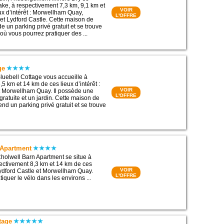
ake, à respectivement 7,3 km, 9,1 km et
VOIR
ux d’intérêt : Morwellham Quay,
L'OFFRE
t Lydford Castle. Cette maison de
 un parking privé gratuit et se trouve
où vous pourrez pratiquer des ...
ge
uebell Cottage vous accueille à
5 km et 14 km de ces lieux d’intérêt :
VOIR
t Morwellham Quay. Il possède une
L'OFFRE
ratuite et un jardin. Cette maison de
d un parking privé gratuit et se trouve
 Apartment
holwell Barn Apartment se situe à
pectivement 8,3 km et 14 km de ces
VOIR
 Lydford Castle et Morwellham Quay.
L'OFFRE
iquer le vélo dans les environs ...
tage