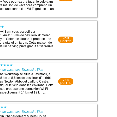
 Vous pourrez pratiquer le vélo dans
ette maison de vacances comprend un
cue, une connexion Wi-Fi gratuite et un
wl Barn vous accueille à
 km et 16 km de ces lieux d’intérêt :
VOIR
 et Cotehele House. Il propose une
L'OFFRE
ratuite et un jardin. Cette maison de
 un parking privé gratuit et se trouve
n de vacances-Tavistock :
5km
e Workshop se situe à Tavistock, à
 km et 8,6 km de ces lieux d’intérêt :
VOIR
s Newton Abbot et Lydford Castle.
L'OFFRE
tiquer le vélo dans les environs. Cette
ces propose une connexion Wi-Fi
 respectivement 14 km et 19 km ...
n de vacances-Tavistock :
5km
din, l’hébergement Miners Dry se