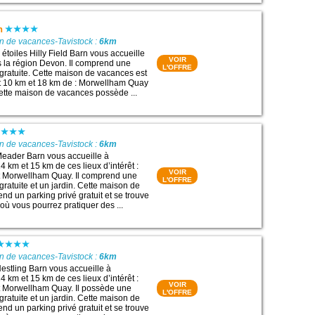
n
n de vacances-Tavistock :
6km
étoiles Hilly Field Barn vous accueille
VOIR
s la région Devon. Il comprend une
L'OFFRE
gratuite. Cette maison de vacances est
t 10 km et 18 km de : Morwellham Quay
Cette maison de vacances possède ...
n de vacances-Tavistock :
6km
eader Barn vous accueille à
 km et 15 km de ces lieux d’intérêt :
VOIR
et Morwellham Quay. Il comprend une
L'OFFRE
ratuite et un jardin. Cette maison de
d un parking privé gratuit et se trouve
où vous pourrez pratiquer des ...
n de vacances-Tavistock :
6km
stling Barn vous accueille à
 km et 15 km de ces lieux d’intérêt :
VOIR
t Morwellham Quay. Il possède une
L'OFFRE
ratuite et un jardin. Cette maison de
d un parking privé gratuit et se trouve