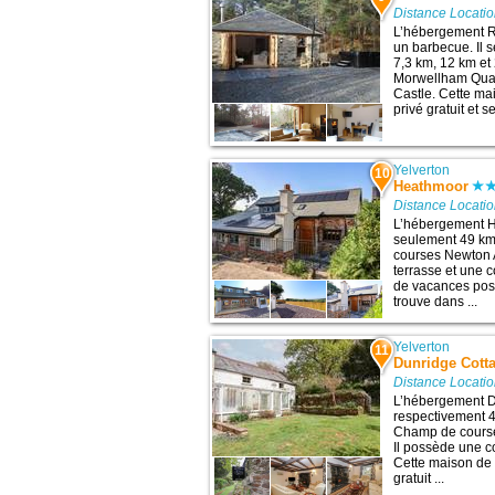
Distance Locatio
L’hébergement R
un barbecue. Il 
7,3 km, 12 km et 
Morwellham Quay
Castle. Cette m
privé gratuit et 
Yelverton
10
Heathmoor
Distance Locatio
L’hébergement H
seulement 49 km 
courses Newton A
terrasse et une 
de vacances poss
trouve dans ...
Yelverton
11
Dunridge Cott
Distance Locatio
L’hébergement D
respectivement 49
Champ de course
Il possède une co
Cette maison de
gratuit ...