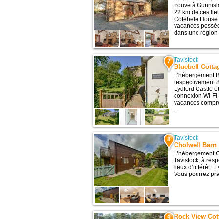
trouve à Gunnisl
22 km de ces lie
Cotehele House e
vacances possède
dans une région 
Tavistock
7
Bluebell Cotta
L’hébergement Bl
respectivement 8,
Lydford Castle e
connexion Wi-Fi g
vacances compren
...
Tavistock
8
Cholwell Barn
L’hébergement C
Tavistock, à res
lieux d’intérêt :
Vous pourrez prat
Rock View Cot
9