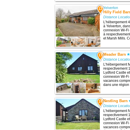
Yelverton
12
Hilly Field Bar
Distance Locatio
L’hébergement 4 
à Yelverton, dan
connexion Wi-Fi 
à respectivemen
et Marsh Mills. 
Meader Barn
13
Distance Locatio
L’hébergement M
respectivement 14
Lydford Castle 
connexion Wi-Fi g
vacances compren
dans une région 
Nestling Barn
14
Distance Locatio
L’hébergement Ne
respectivement 14
Lydford Castle e
connexion Wi-Fi g
vacances compren