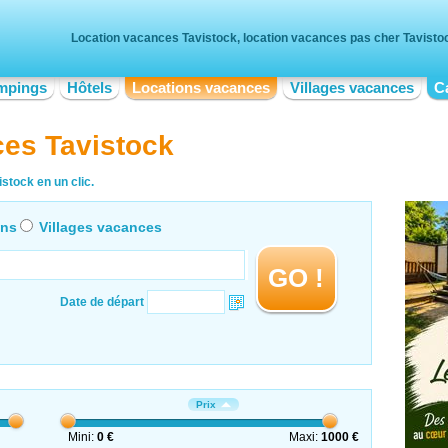
Location vacances Tavistock, location vacances pas cher Tavisto
mpings
Hôtels
Locations vacances
Villages vacances
C
ces Tavistock
stock en un clic.
ons
Villages vacances
GO !
Date de départ
Prix
Mini:
0 €
Maxi:
1000 €