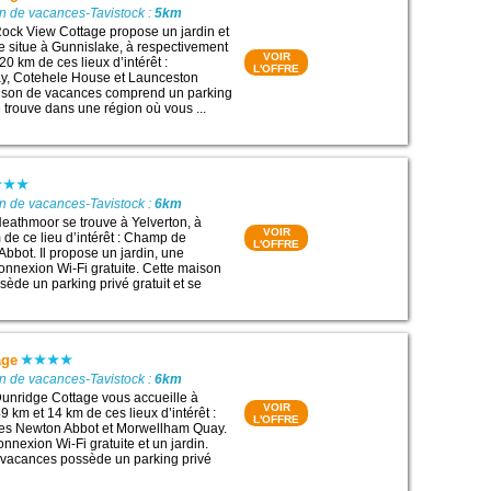
n de vacances-Tavistock :
5km
ock View Cottage propose un jardin et
se situe à Gunnislake, à respectivement
VOIR
20 km de ces lieux d’intérêt :
L'OFFRE
, Cotehele House et Launceston
aison de vacances comprend un parking
se trouve dans une région où vous ...
n de vacances-Tavistock :
6km
eathmoor se trouve à Yelverton, à
VOIR
de ce lieu d’intérêt : Champ de
L'OFFRE
bbot. Il propose un jardin, une
connexion Wi-Fi gratuite. Cette maison
ède un parking privé gratuit et se
age
n de vacances-Tavistock :
6km
unridge Cottage vous accueille à
VOIR
 km et 14 km de ces lieux d’intérêt :
L'OFFRE
s Newton Abbot et Morwellham Quay.
nnexion Wi-Fi gratuite et un jardin.
 vacances possède un parking privé