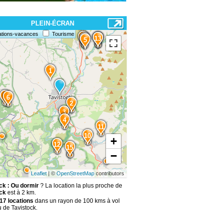
PLEIN-ÉCRAN
ations-vacances
Tourisme
8
14
13
7
5
1
9
6
2
3
4
11
10
+
12
15
−
Leaflet
| ©
OpenStreetMap
contributors
ck : Ou dormir
? La location la plus proche de
ck
est à 2 km.
17 locations
dans un rayon de 100 kms à vol
 de Tavistock.