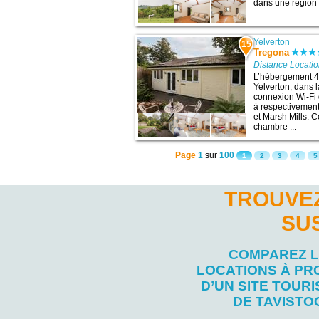
dans une région 
Yelverton
15
Tregona
Distance Locatio
L’hébergement 4 
Yelverton, dans 
connexion Wi-Fi 
à respectivemen
et Marsh Mills. 
chambre ...
Page
1
sur
100
1
2
3
4
5
TROUVEZ
SU
COMPAREZ 
LOCATIONS À PR
D’UN SITE TOURI
DE TAVISTO