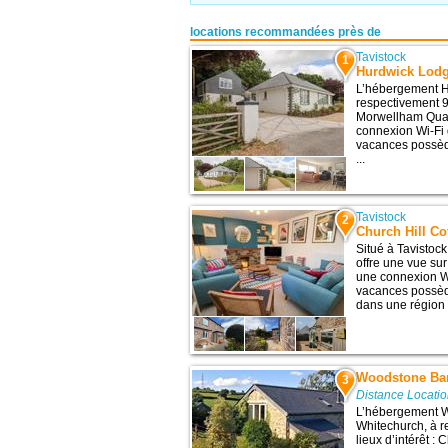
locations recommandées près de
Tavistock
1
Hurdwick Lod
L’hébergement H
respectivement 9,
Morwellham Quay 
connexion Wi-Fi g
vacances possède
...
Tavistock
2
Church Hill Co
Situé à Tavistoc
offre une vue sur
une connexion Wi
vacances possède
dans une région 
Woodstone Ba
3
Distance Locatio
L’hébergement W
Whitechurch, à r
lieux d’intérêt 