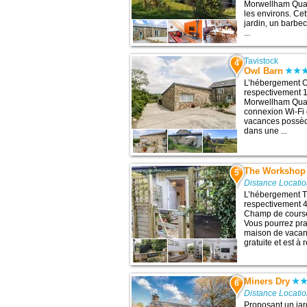
Morwellham Quay.
les environs. C
jardin, un barbe
...
Tavistock
4
Owl Barn
L’hébergement O
respectivement 11
Morwellham Quay
connexion Wi-Fi g
vacances possède
dans une ...
The Workshop
5
Distance Locatio
L’hébergement Th
respectivement 48
Champ de course
Vous pourrez pra
maison de vacan
gratuite et est à
Miners Dry
6
Distance Locatio
Proposant un jar