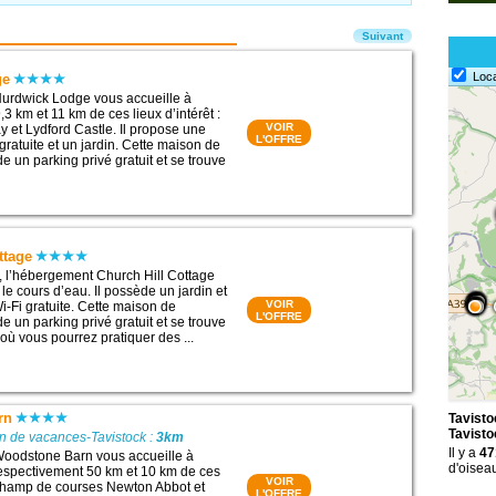
Suivant
Loc
ge
urdwick Lodge vous accueille à
3 km et 11 km de ces lieux d’intérêt :
VOIR
et Lydford Castle. Il propose une
L'OFFRE
ratuite et un jardin. Cette maison de
 un parking privé gratuit et se trouve
ttage
k, l’hébergement Church Hill Cottage
 le cours d’eau. Il possède un jardin et
VOIR
-Fi gratuite. Cette maison de
L'OFFRE
 un parking privé gratuit et se trouve
où vous pourrez pratiquer des ...
rn
Tavisto
Tavisto
n de vacances-Tavistock :
3km
Il y a
47
oodstone Barn vous accueille à
d'oiseau
espectivement 50 km et 10 km de ces
VOIR
: Champ de courses Newton Abbot et
L'OFFRE