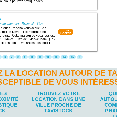
où vous pourrez pratiquer des ...
n de vacances-Tavistock :
6km
étoiles Tregona vous accueille à
VOIR
la région Devon. Il comprend une
L'OFFRE
gratuite. Cette maison de vacances est
t 10 km et 16 km de : Morwellham Quay
Cette maison de vacances possède 1
6
7
8
9
10
11
12
13
14
15
>
 LA LOCATION AUTOUR DE T
SCEPTIBLE DE VOUS INTÉRES
LES
TROUVEZ VOTRE
QU
OXIMITÉ
LOCATION DANS UNE
AUTOU
STIQUE
VILLE PROCHE DE
COM
CK
TAVISTOCK
GRA
L