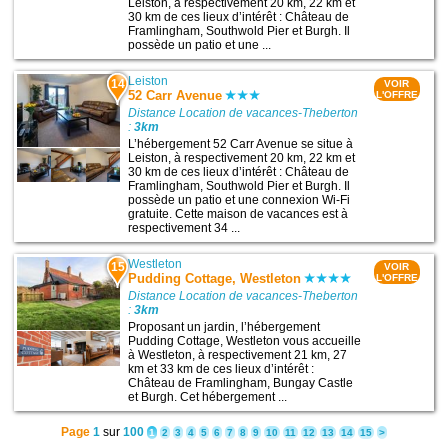
Leiston, à respectivement 20 km, 22 km et
30 km de ces lieux d’intérêt : Château de
Framlingham, Southwold Pier et Burgh. Il
possède un patio et une ...
Leiston
14
VOIR
52 Carr Avenue
L'OFFRE
Distance Location de vacances-Theberton
:
3km
L’hébergement 52 Carr Avenue se situe à
Leiston, à respectivement 20 km, 22 km et
30 km de ces lieux d’intérêt : Château de
Framlingham, Southwold Pier et Burgh. Il
possède un patio et une connexion Wi-Fi
gratuite. Cette maison de vacances est à
respectivement 34 ...
Westleton
15
VOIR
Pudding Cottage, Westleton
L'OFFRE
Distance Location de vacances-Theberton
:
3km
Proposant un jardin, l’hébergement
Pudding Cottage, Westleton vous accueille
à Westleton, à respectivement 21 km, 27
km et 33 km de ces lieux d’intérêt :
Château de Framlingham, Bungay Castle
et Burgh. Cet hébergement ...
Page
1
sur
100
1
2
3
4
5
6
7
8
9
10
11
12
13
14
15
>