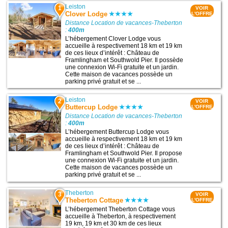
Leiston
1
VOIR
Clover Lodge
L'OFFRE
Distance Location de vacances-Theberton
:
400m
L’hébergement Clover Lodge vous
accueille à respectivement 18 km et 19 km
de ces lieux d’intérêt : Château de
Framlingham et Southwold Pier. Il possède
une connexion Wi-Fi gratuite et un jardin.
Cette maison de vacances possède un
parking privé gratuit et se ...
Leiston
2
VOIR
Buttercup Lodge
L'OFFRE
Distance Location de vacances-Theberton
:
400m
L’hébergement Buttercup Lodge vous
accueille à respectivement 18 km et 19 km
de ces lieux d’intérêt : Château de
Framlingham et Southwold Pier. Il propose
une connexion Wi-Fi gratuite et un jardin.
Cette maison de vacances possède un
parking privé gratuit et se ...
Theberton
3
VOIR
Theberton Cottage
L'OFFRE
L’hébergement Theberton Cottage vous
accueille à Theberton, à respectivement
19 km, 19 km et 30 km de ces lieux