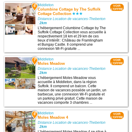
Middleton
6
VOIR
Columbine Cottage by The Suffolk
L'OFFRE
Cottage Collection
Distance Location de vacances-Theberton
:
2km
L’hébergement Columbine Cottage by The
Suffolk Cottage Collection vous accueille à
respectivement 18 km et 29 km de ces
lieux d’intérêt : Château de Framlingham
et Bungay Castle. Il comprend une
connexion Wi-Fi gratuite ...
Middleton
7
VOIR
Moles Meadow
L'OFFRE
Distance Location de vacances-Theberton
:
2km
L’hébergement Moles Meadow vous
accueille à Middleton, dans la région
Suffolk. Il comprend un balcon. Cette
maison de vacances possède un jardin, un
barbecue, une connexion Wi-Fi gratuite et
un parking privé gratuit. Cette maison de
vacances comporte 3 chambres ...
Middleton
8
VOIR
Moles Meadow 4
L'OFFRE
Distance Location de vacances-Theberton
:
2km
L’hébergement Moles Meadow 4 se situe à