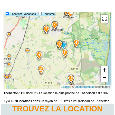
15
12
10
Locations-vacances
Tourisme
6
5
8
7
4
2
1
3
9
+
11
−
14
13
Leaflet
| ©
OpenStreetMap
contributors
Theberton : Ou dormir
? La location la plus proche de
Theberton
est à 382
m.
Il y a
1828 locations
dans un rayon de 100 kms à vol d'oiseau de Theberton.
TROUVEZ LA LOCATION