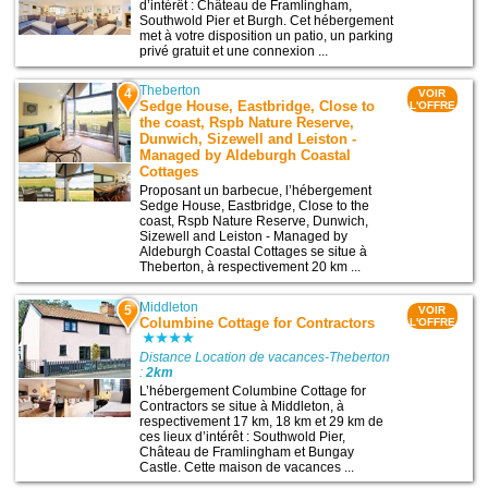
d’intérêt : Château de Framlingham,
Southwold Pier et Burgh. Cet hébergement
met à votre disposition un patio, un parking
privé gratuit et une connexion ...
Theberton
4
VOIR
Sedge House, Eastbridge, Close to
L'OFFRE
the coast, Rspb Nature Reserve,
Dunwich, Sizewell and Leiston -
Managed by Aldeburgh Coastal
Cottages
Proposant un barbecue, l’hébergement
Sedge House, Eastbridge, Close to the
coast, Rspb Nature Reserve, Dunwich,
Sizewell and Leiston - Managed by
Aldeburgh Coastal Cottages se situe à
Theberton, à respectivement 20 km ...
Middleton
5
VOIR
Columbine Cottage for Contractors
L'OFFRE
Distance Location de vacances-Theberton
:
2km
L’hébergement Columbine Cottage for
Contractors se situe à Middleton, à
respectivement 17 km, 18 km et 29 km de
ces lieux d’intérêt : Southwold Pier,
Château de Framlingham et Bungay
Castle. Cette maison de vacances ...