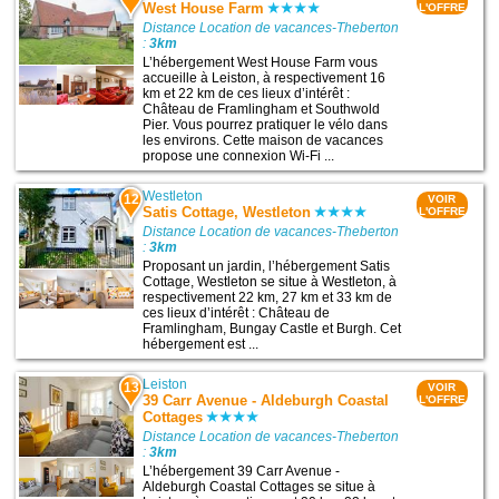
West House Farm
L'OFFRE
Distance Location de vacances-Theberton
:
3km
L’hébergement West House Farm vous
accueille à Leiston, à respectivement 16
km et 22 km de ces lieux d’intérêt :
Château de Framlingham et Southwold
Pier. Vous pourrez pratiquer le vélo dans
les environs. Cette maison de vacances
propose une connexion Wi-Fi ...
Westleton
12
VOIR
Satis Cottage, Westleton
L'OFFRE
Distance Location de vacances-Theberton
:
3km
Proposant un jardin, l’hébergement Satis
Cottage, Westleton se situe à Westleton, à
respectivement 22 km, 27 km et 33 km de
ces lieux d’intérêt : Château de
Framlingham, Bungay Castle et Burgh. Cet
hébergement est ...
Leiston
13
VOIR
39 Carr Avenue - Aldeburgh Coastal
L'OFFRE
Cottages
Distance Location de vacances-Theberton
:
3km
L’hébergement 39 Carr Avenue -
Aldeburgh Coastal Cottages se situe à