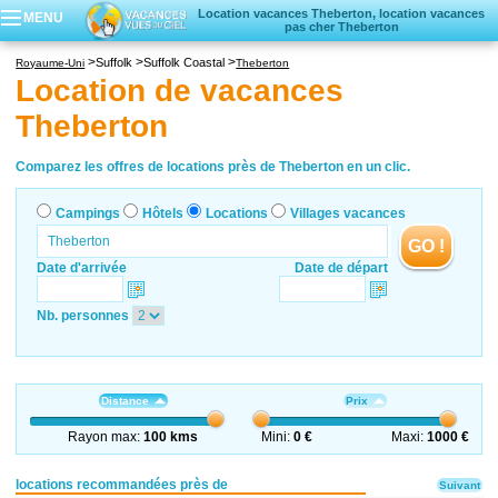
Location vacances Theberton, location vacances
MENU
pas cher Theberton
Campings
Suffolk
Suffolk Coastal
Royaume-Uni
Theberton
Hôtels
Location de vacances
Locations vacances
Theberton
Villages vacances
Comparez les offres de locations près de Theberton en un clic.
Campings
Hôtels
Locations
Villages vacances
GO !
Date d'arrivée
Date de départ
Nb. personnes
Distance
Prix
Rayon max:
100 kms
Mini:
0 €
Maxi:
1000 €
locations recommandées près de
Suivant