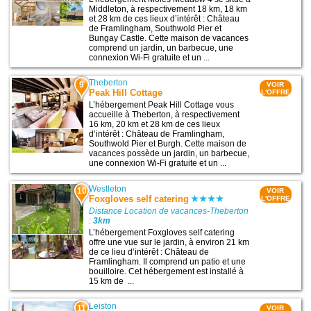
Middleton, à respectivement 18 km, 18 km
et 28 km de ces lieux d’intérêt : Château
de Framlingham, Southwold Pier et
Bungay Castle. Cette maison de vacances
comprend un jardin, un barbecue, une
connexion Wi-Fi gratuite et un ...
Theberton
9
VOIR
Peak Hill Cottage
L'OFFRE
L’hébergement Peak Hill Cottage vous
accueille à Theberton, à respectivement
16 km, 20 km et 28 km de ces lieux
d’intérêt : Château de Framlingham,
Southwold Pier et Burgh. Cette maison de
vacances possède un jardin, un barbecue,
une connexion Wi-Fi gratuite et un ...
Westleton
10
VOIR
Foxgloves self catering
L'OFFRE
Distance Location de vacances-Theberton
:
3km
L’hébergement Foxgloves self catering
offre une vue sur le jardin, à environ 21 km
de ce lieu d’intérêt : Château de
Framlingham. Il comprend un patio et une
bouilloire. Cet hébergement est installé à
15 km de ...
Leiston
11
VOIR