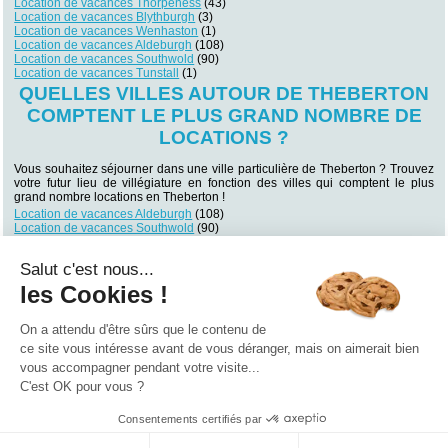
Location de vacances Thorpeness
(43)
Location de vacances Blythburgh
(3)
Location de vacances Wenhaston
(1)
Location de vacances Aldeburgh
(108)
Location de vacances Southwold
(90)
Location de vacances Tunstall
(1)
QUELLES VILLES AUTOUR DE THEBERTON
COMPTENT LE PLUS GRAND NOMBRE DE
LOCATIONS ?
Vous souhaitez séjourner dans une ville particulière de Theberton ? Trouvez
votre futur lieu de villégiature en fonction des villes qui comptent le plus
grand nombre locations en Theberton !
Location de vacances Aldeburgh
(108)
Location de vacances Southwold
(90)
Location de vacances Great Yarmouth
(82)
Location de vacances Norwich
(67)
Salut c'est nous...
Location de vacances Burnham Market
(45)
Location de vacances Thorpeness
(43)
les Cookies !
Location de vacances Lowestoft
(38)
Location de vacances Clacton-on-Sea
(34)
Location de vacances Cambridge
(31)
On a attendu d'être sûrs que le contenu de
Location de vacances Cromer
(30)
ce site vous intéresse avant de vous déranger, mais on aimerait bien
vous accompagner pendant votre visite...
Qui sommes nous ?
|
Contactez-nous
|
Nos partenaires
C'est OK pour vous ?
Campings
Hôtels
Locations vacances
Villages vacances
Guides
Consentements certifiés par
©2021 Vacances Vues du Ciel