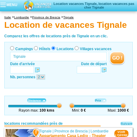
Location vacances Tignale, location vacances pas
MENU
cher Tignale
Campings
Italie
Lombardie
Province de Brescia
Tignale
Hôtels
Location de vacances Tignale
Locations vacances
Villages vacances
Comparez les offres de locations près de Tignale en un clic.
Campings
Hôtels
Locations
Villages vacances
GO !
Date d'arrivée
Date de départ
Nb. personnes
Distance
Prix
Rayon max:
100 kms
Mini:
0 €
Maxi:
1000 €
locations recommandées près de
Suivant
Tignale
|
Province de Brescia
|
Lombardie
1
VOIR
Appartamento Casa Ledio - Theater
L'OFFRE