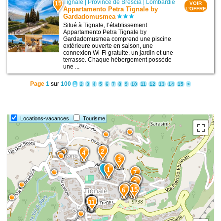
Tignale
|
Province de Brescia
|
Lombardie
15
VOIR
Appartamento Petra Tignale by
L'OFFRE
Gardadomusmea
Situé à Tignale, l’établissement
Appartamento Petra Tignale by
Gardadomusmea comprend une piscine
extérieure ouverte en saison, une
connexion Wi-Fi gratuite, un jardin et une
terrasse. Chaque hébergement possède
une ...
Page
1
sur
100
1
2
3
4
5
6
7
8
9
10
11
12
13
14
15
>
Locations-vacances
Tourisme
2
4
3
1
7
10
9
5
8
15
6
14
13
12
11