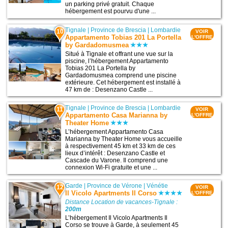
un parking privé gratuit. Chaque
hébergement est pourvu d'une ...
Tignale
|
Province de Brescia
|
Lombardie
10
VOIR
Appartamento Tobias 201 La Portella
L'OFFRE
by Gardadomusmea
Situé à Tignale et offrant une vue sur la
piscine, l’hébergement Appartamento
Tobias 201 La Portella by
Gardadomusmea comprend une piscine
extérieure. Cet hébergement est installé à
47 km de : Desenzano Castle ...
Tignale
|
Province de Brescia
|
Lombardie
11
VOIR
Appartamento Casa Marianna by
L'OFFRE
Theater Home
L’hébergement Appartamento Casa
Marianna by Theater Home vous accueille
à respectivement 45 km et 33 km de ces
lieux d’intérêt : Desenzano Castle et
Cascade du Varone. Il comprend une
connexion Wi-Fi gratuite et une ...
Garde
|
Province de Vérone
|
Vénétie
12
VOIR
Il Vicolo Apartments Il Corso
L'OFFRE
Distance Location de vacances-Tignale :
200m
L’hébergement Il Vicolo Apartments Il
Corso se trouve à Garde, à seulement 45