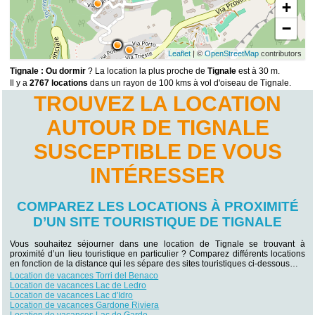
+
−
Leaflet
| ©
OpenStreetMap
contributors
Tignale : Ou dormir
? La location la plus proche de
Tignale
est à 30 m.
Il y a
2767 locations
dans un rayon de 100 kms à vol d'oiseau de Tignale.
TROUVEZ LA LOCATION
AUTOUR DE TIGNALE
SUSCEPTIBLE DE VOUS
INTÉRESSER
COMPAREZ LES LOCATIONS À PROXIMITÉ
D’UN SITE TOURISTIQUE DE TIGNALE
Vous souhaitez séjourner dans une location de Tignale se trouvant à
proximité d’un lieu touristique en particulier ? Comparez différents locations
en fonction de la distance qui les sépare des sites touristiques ci-dessous…
Location de vacances Torri del Benaco
Location de vacances Lac de Ledro
Location de vacances Lac d'Idro
Location de vacances Gardone Riviera