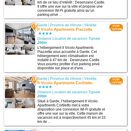
km de ce lieu d’intérêt : Desenzano Castle.
Il offre une vue sur la ville et propose une
connexion Wi-Fi gratuite ainsi qu’un
parking privé ...
Garde
|
Province de Vérone
|
Vénétie
13
VOIR
Il Vicolo Apartments Piazzetta
L'OFFRE
Distance Location de vacances-Tignale :
200m
L’hébergement Il Vicolo Apartments
Piazzetta vous accueille à Garde. Cet
hébergement avec climatisation est
installé à 47 km de : Desenzano Castle.
Vous pourrez profiter d'un parking privé
disponible sur place et d'une ...
Garde
|
Province de Vérone
|
Vénétie
14
VOIR
Il Vicolo Apartments Cortiletto
L'OFFRE
Distance Location de vacances-Tignale :
200m
Situé à Garde, l’hébergement Il Vicolo
Apartments Cortiletto met à votre
disposition une connexion Wi-Fi gratuite et
offre une vue sur la ville. Cette maison de
vacances est à respectivement 45 km et 33
km de ...