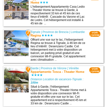
Home
L’hébergement Appartamento Casa Ledio
- Theater Home se trouve à Garde, à
respectivement 33 km et 45 km de ces
lieux d’intérêt : Cascade du Varone et Lac
de Ledro. Cet hébergement est installé à
45 km de ...
Tignale
|
Province de Brescia
|
Lombardie
2
VOIR
Regina
L'OFFRE
Offrant une vue sur le lac, l’hébergement
Regina se trouve à Tignale, à 46 km de ce
lieu d’intérêt : Desenzano Castle. Cet
hébergement met à votre disposition un
balcon, un parking privé gratuit et une
connexion Wi-Fi gratuite. Cet appartement
avec climatisation ...
Garde
|
Province de Vérone
|
Vénétie
3
VOIR
Appartamento Tosca - Theater Home
L'OFFRE
Distance Location de vacances-Tignale :
100m
Situé à Garde, l’hébergement
Appartamento Tosca - Theater Home met à
votre disposition une connexion Wi-Fi
gratuite et offre une vue sur le lac. Cet
appartement est à respectivement 45 km et
33 km de : Desenzano Castle ...