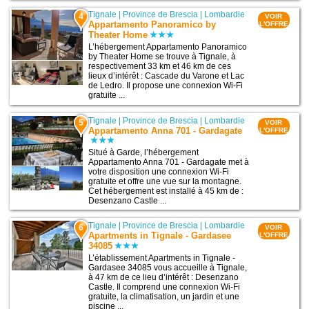
Tignale
|
Province de Brescia
|
Lombardie
4
VOIR
Appartamento Panoramico by
L'OFFRE
Theater Home
L’hébergement Appartamento Panoramico
by Theater Home se trouve à Tignale, à
respectivement 33 km et 46 km de ces
lieux d’intérêt : Cascade du Varone et Lac
de Ledro. Il propose une connexion Wi-Fi
gratuite ...
Tignale
|
Province de Brescia
|
Lombardie
5
VOIR
Appartamento Anna 701 - Gardagate
L'OFFRE
Situé à Garde, l’hébergement
Appartamento Anna 701 - Gardagate met à
votre disposition une connexion Wi-Fi
gratuite et offre une vue sur la montagne.
Cet hébergement est installé à 45 km de :
Desenzano Castle ...
Tignale
|
Province de Brescia
|
Lombardie
6
VOIR
Apartments in Tignale - Gardasee
L'OFFRE
34085
L’établissement Apartments in Tignale -
Gardasee 34085 vous accueille à Tignale,
à 47 km de ce lieu d’intérêt : Desenzano
Castle. Il comprend une connexion Wi-Fi
gratuite, la climatisation, un jardin et une
piscine ...