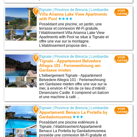
Tignale
|
Province de Brescia
|
Lombardie
7
VOIR
Villa Arianna Lake View Apartments
L'OFFRE
with Pool
Possédant une piscine, un jardin, une
terrasse et connexion Wi-Fi gratuite,
l’établissement Villa Arianna Lake View
Apartments with Pool se situe à Tignale et
offre une vue sur la montagne.
L’établissement propose des ...
Tignale
|
Province de Brescia
|
Lombardie
8
VOIR
Tignale - Appartement Belvedere
L'OFFRE
Allegra 101 - Ferienwohnung am
Gardasee mieten
L’hébergement Tignale - Appartement
Belvedere Allegra 101 - Ferienwohnung
am Gardasee mieten offre une vue sur la
mer, à environ 47 km de ce lieu d’intérêt :
Desenzano Castle. Il comprend un balcon
et une machine à café ...
Tignale
|
Province de Brescia
|
Lombardie
9
VOIR
Appartamenti Benaco La Portella by
L'OFFRE
Gardadomusmea
Possédant une piscine extérieure à
Tignale, l’établissement Appartamenti
Benaco La Portella by Gardadomusmea
possède une connexion Wi-Fi gratuite et