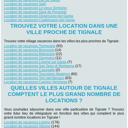
Location de vacances Lac de Garde
Location de vacances Salò
Location de vacances Le vieux Sirmione
Location de vacances Gare de Rovereto
Location de vacances Desenzano del Garda
Location de vacances Castelnuevo del Garda
TROUVEZ VOTRE LOCATION DANS UNE
VILLE PROCHE DE TIGNALE
Trouvez votre village vacances dans les villes les plus proches de Tignale :
Location de vacances Tremosine
(55)
Location de vacances Brenzone
(14)
Location de vacances Malcesine
(22)
Location de vacances Gargnano
(11)
Location de vacances Limone sul Garda
(7)
Location de vacances San Zeno di Montagna
(17)
Location de vacances Capovalle
(2)
Location de vacances Toscolano-Maderno
(60)
Location de vacances Torri del Benaco
(63)
Location de vacances Caprino Veronese
(7)
QUELLES VILLES AUTOUR DE TIGNALE
COMPTENT LE PLUS GRAND NOMBRE DE
LOCATIONS ?
Vous souhaitez séjourner dans une ville particulière de Tignale ? Trouvez
votre futur lieu de villégiature en fonction des villes qui comptent le plus
grand nombre locations en Tignale !
Location de vacances Livigno
(178)
Location de vacances Vérone
(144)