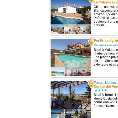
La Paloma Bla
Offrant une vue 
Blanca comprend 
environ 2,5 km de
Peñoncillo. Cet
également une pi
gratuite ...
Pet Friendly 
10
Distance Locatio
Situé à Malaga et
l’hébergement P
une piscine priv
km de : Gibralfa
extérieure et un p
Torrox
|
Malaga
11
Cortijo del Ve
Situé à Torrox, l
Home Costa del S
connexion Wi-Fi 
à respectivement 