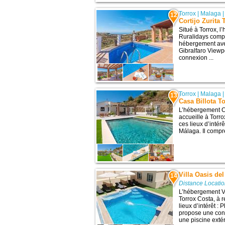
Torrox
|
Malaga
12
Cortijo Zurita
Situé à Torrox, l
Ruralidays compr
hébergement avec
Gibralfaro Viewpo
connexion ...
Torrox
|
Malaga
13
Casa Billota T
L’hébergement Ca
accueille à Torr
ces lieux d’intér
Málaga. Il compr
Villa Oasis del
14
Distance Locatio
L’hébergement Vil
Torrox Costa, à 
lieux d’intérêt : 
propose une conne
une piscine extér