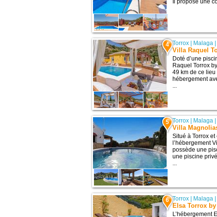
Il propose une co
Torrox
|
Malaga
4
Villa Raquel T
Doté d’une piscin
Raquel Torrox by
49 km de ce lieu 
hébergement avec
...
Torrox
|
Malaga
5
Villa Magnolia
Situé à Torrox et
l’hébergement V
possède une pisc
une piscine privé
...
Torrox
|
Malaga
6
Elsa Torrox by
L’hébergement El