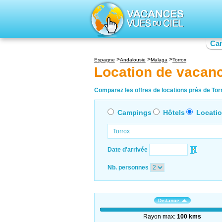
Ca
Espagne
Andalousie
Malaga
Torrox
Location de vacan
Comparez les offres de locations près de Torr
Campings
Hôtels
Locati
Date d'arrivée
Nb. personnes
Distance
Rayon max:
100 kms