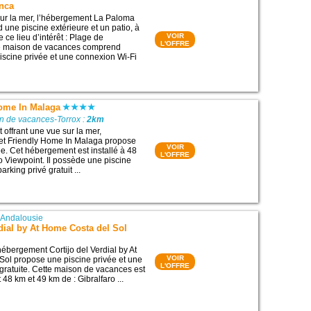
nca
sur la mer, l’hébergement La Paloma
une piscine extérieure et un patio, à
VOIR
 ce lieu d’intérêt : Plage de
L'OFFRE
te maison de vacances comprend
scine privée et une connexion Wi-Fi
Home In Malaga
n de vacances-Torrox :
2km
 offrant une vue sur la mer,
et Friendly Home In Malaga propose
VOIR
ée. Cet hébergement est installé à 48
L'OFFRE
ro Viewpoint. Il possède une piscine
arking privé gratuit ...
|
Andalousie
rdial by At Home Costa del Sol
’hébergement Cortijo del Verdial by At
VOIR
ol propose une piscine privée et une
L'OFFRE
gratuite. Cette maison de vacances est
48 km et 49 km de : Gibralfaro ...