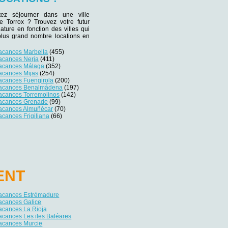
tez séjourner dans une ville
de Torrox ? Trouvez votre futur
iature en fonction des villes qui
plus grand nombre locations en
vacances Marbella
(455)
vacances Nerja
(411)
vacances Málaga
(352)
acances Mijas
(254)
vacances Fuengirola
(200)
vacances Benalmádena
(197)
vacances Torremolinos
(142)
vacances Grenade
(99)
vacances Almuñécar
(70)
acances Frigiliana
(66)
ENT
vacances Estrémadure
acances Galice
acances La Rioja
acances Les iles Baléares
vacances Murcie