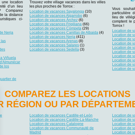
 une location
Trouvez votre village vacances dans les villes
ité d’un lieu
les plus proches de Torrox :
Vous souhai
r ? Comparez
Location de vacances Sayalonga
(10)
particulière 
 de la distance
Location de vacances Algarrobo
(6)
lieu de villég
ristiques ci-
Location de vacances Árchez
(6)
comptent le 
Location de vacances Frigiliana
(66)
Torrox !
Location de vacances Cómpeta
(29)
Location de 
de Nerja
Location de vacances Canillas de Albaida
(4)
Location de 
Location de vacances Nerja
(411)
Location de 
 las
Location de vacances Arenas
(8)
Location de v
Location de vacances Salares
(1)
Location de 
des
Location de vacances Sedella
(3)
Location de 
Location de 
la Viñuela
Location de 
 d'Almunécar
Location de 
de los
Location de v
uartier de
COMPAREZ LES LOCATIONS
R RÉGION OU PAR DÉPARTEM
ie
Location de vacances Castille-et-León
Location de 
Location de vacances Castille-La-Manche
Location de v
Location de vacances Catalogne
Location de v
Location de vacances Communauté de
Location de v
Madrid
Location de 