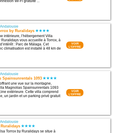
nnexion Wi-Fi gratuite ...
|
Andalousie
orrox by Ruralidays
e intérieure, l’hébergement Villa
 Ruralidays vous accueille à Torrox, à
VOIR
d’intérêt : Parc de Málaga. Cet
L'OFFRE
 climatisation est installé à 48 km de
|
Andalousie
s Spainsunrentals 1093
 offrant une vue sur la montagne,
illa Magnolias Spainsunrentals 1093
VOIR
ine extérieure. Cette villa comprend
L'OFFRE
e, un jardin et un parking privé gratuit
|
Andalousie
 Ruralidays
sa Torrox by Ruralidays se situe à