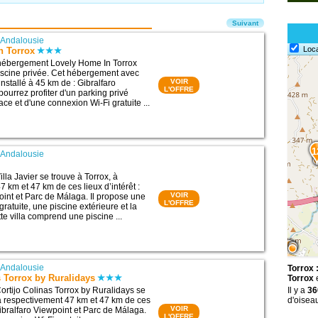
Suivant
|
Andalousie
Loc
n Torrox
l’hébergement Lovely Home In Torrox
scine privée. Cet hébergement avec
VOIR
 installé à 45 km de : Gibralfaro
L'OFFRE
ourrez profiter d'un parking privé
ace et d'une connexion Wi-Fi gratuite ...
1
|
Andalousie
la Javier se trouve à Torrox, à
 km et 47 km de ces lieux d’intérêt :
VOIR
oint et Parc de Málaga. Il propose une
L'OFFRE
ratuite, une piscine extérieure et la
tte villa comprend une piscine ...
|
Andalousie
Torrox 
s Torrox by Ruralidays
Torrox
e
rtijo Colinas Torrox by Ruralidays se
Il y a
36
 à respectivement 47 km et 47 km de ces
d'oiseau
VOIR
 Gibralfaro Viewpoint et Parc de Málaga.
L'OFFRE