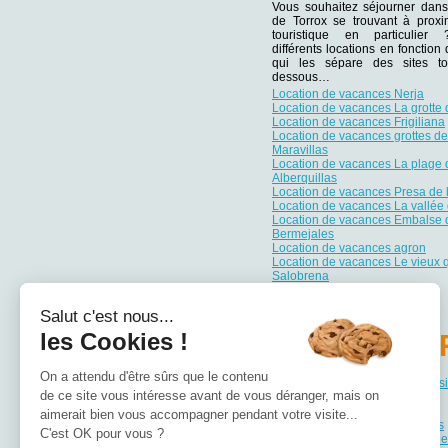
Vous souhaitez séjourner dans
de Torrox se trouvant à proxim
touristique en particulie
différents locations en fonction
qui les sépare des sites tou
dessous…
Location de vacances Nerja
Location de vacances La grotte 
Location de vacances Frigiliana
Location de vacances grottes de
Maravillas
Location de vacances La plage 
Alberquillas
Location de vacances Presa de 
Location de vacances La vallée
Location de vacances Embalse 
Bermejales
Location de vacances agron
Location de vacances Le vieux q
Salobrena
Salut c'est nous...
les Cookies !
PA
On a attendu d'être sûrs que le contenu
Location de vacances Andalous
de ce site vous intéresse avant de vous déranger, mais on
Location de vacances Aragon
Location de vacances Asturies
aimerait bien vous accompagner pendant votre visite...
Location de vacances Canaries
C'est OK pour vous ?
Location de vacances Cantabrie