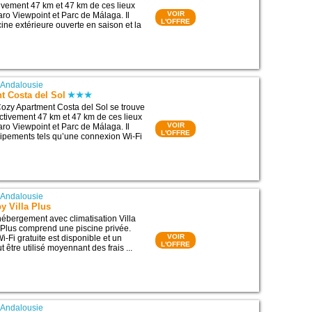
tivement 47 km et 47 km de ces lieux
VOIR
lfaro Viewpoint et Parc de Málaga. Il
L'OFFRE
ine extérieure ouverte en saison et la
|
Andalousie
t Costa del Sol
ozy Apartment Costa del Sol se trouve
ectivement 47 km et 47 km de ces lieux
VOIR
lfaro Viewpoint et Parc de Málaga. Il
L'OFFRE
ipements tels qu’une connexion Wi-Fi
|
Andalousie
y Villa Plus
’hébergement avec climatisation Villa
Plus comprend une piscine privée.
VOIR
-Fi gratuite est disponible et un
L'OFFRE
t être utilisé moyennant des frais ...
|
Andalousie