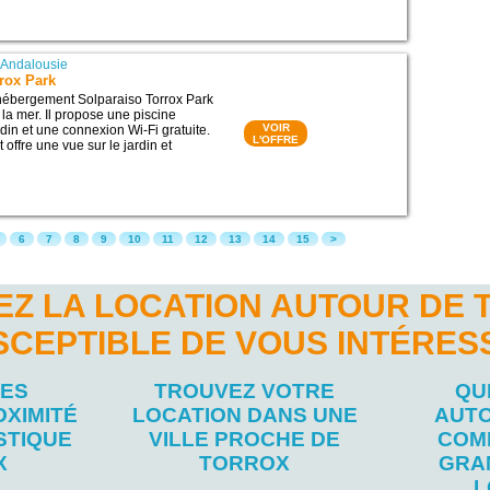
|
Andalousie
rox Park
l’hébergement Solparaiso Torrox Park
 la mer. Il propose une piscine
VOIR
rdin et une connexion Wi-Fi gratuite.
L'OFFRE
offre une vue sur le jardin et
6
7
8
9
10
11
12
13
14
15
>
Z LA LOCATION AUTOUR DE 
SCEPTIBLE DE VOUS INTÉRES
LES
TROUVEZ VOTRE
QU
OXIMITÉ
LOCATION DANS UNE
AUTO
STIQUE
VILLE PROCHE DE
COM
X
TORROX
GRA
L