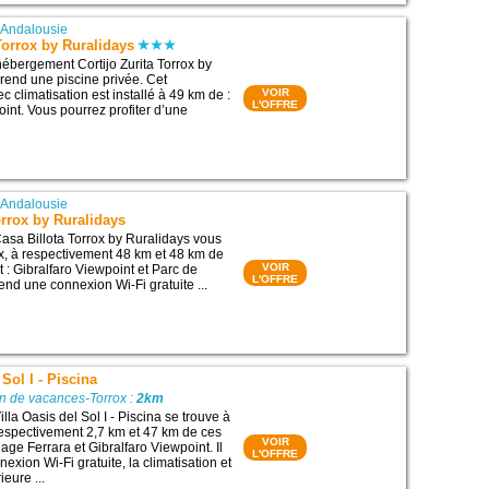
|
Andalousie
 Torrox by Ruralidays
’hébergement Cortijo Zurita Torrox by
end une piscine privée. Cet
VOIR
 climatisation est installé à 49 km de :
L'OFFRE
int. Vous pourrez profiter d’une
|
Andalousie
orrox by Ruralidays
sa Billota Torrox by Ruralidays vous
ox, à respectivement 48 km et 48 km de
VOIR
êt : Gibralfaro Viewpoint et Parc de
L'OFFRE
end une connexion Wi-Fi gratuite ...
 Sol I - Piscina
n de vacances-Torrox :
2km
la Oasis del Sol I - Piscina se trouve à
respectivement 2,7 km et 47 km de ces
VOIR
Plage Ferrara et Gibralfaro Viewpoint. Il
L'OFFRE
xion Wi-Fi gratuite, la climatisation et
ieure ...