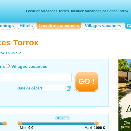
Location vacances Torrox, location vacances pas cher Torrox
mpings
Hôtels
Locations vacances
Villages vacances
C
ces Torrox
ox en un clic.
ons
Villages vacances
GO !
Date de départ
Prix
Mini:
0 €
Maxi:
1000 €