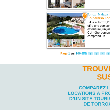
Torrox
|
Malaga
15
Solparaiso Tor
Situé à Torrox, 
offre une vue sur
extérieure, un ja
Cet hébergement 
comprend un ...
Page
1
sur
100
1
2
3
4
5
TROUVE
SU
COMPAREZ 
LOCATIONS À PR
D’UN SITE TOURI
DE TORRO