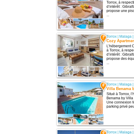
Torrox, à respec
d’intérêt : Gibra
propose une pisc
...
Torrox
|
Malaga
7
Cozy Apartmen
L’hébergement C
à Torrox, à resp
d’intérêt : Gibra
propose des équ
...
Torrox
|
Malaga
8
Villa Benama b
Situé à Torrox, l
Benama by Villa 
Une connexion Wi
parking privé peu
Torrox
|
Malaga
9