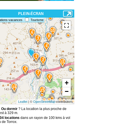
PLEIN-ÉCRAN
13
ations-vacances
Tourisme
10
6
8
3
4
1
2
2
11
5
7
9
+
14
−
15
Leaflet
| ©
OpenStreetMap
contributors
: Ou dormir
? La location la plus proche de
st à 329 m.
04 locations
dans un rayon de 100 kms à vol
 de Torrox.