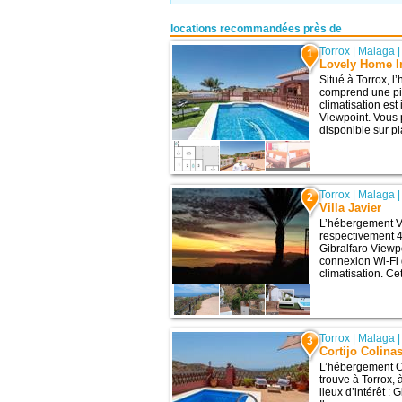
locations recommandées près de
Torrox
|
Malaga
1
Lovely Home I
Situé à Torrox, 
comprend une pi
climatisation est
Viewpoint. Vous p
disponible sur pl
Torrox
|
Malaga
2
Villa Javier
L’hébergement Vil
respectivement 47
Gibralfaro Viewp
connexion Wi-Fi g
climatisation. Ce
Torrox
|
Malaga
3
Cortijo Colina
L’hébergement Co
trouve à Torrox,
lieux d’intérêt :