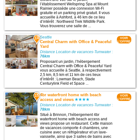
l’établissement Wellspring Spa at Mount
Rainier possède une connexion Wi-Fi
gratuite et un parking privé gratuit. Il vous
accueille à Ashford, à 46 km de ce lieu
d’intérêt : Northwest Trek Wildlife Park.
Vous trouverez une salle de ...
Seattle
14
VOIR
Central Charm with Office & Peaceful
L'OFFRE
Yard
Distance Location de vacances-Tumwater :
76km
Proposant un jardin, l’hébergement
Central Charm with Office & Peaceful Yard
vous accueille à Seattle, à respectivement
2,5 km, 8,5 km et 11 km de ces lieux
d’intérêt : Lowman Beach, Stade
Centurylink Field et Space ...
4br waterfront home with beach
15
VOIR
access and views
L'OFFRE
Distance Location de vacances-Tumwater :
78km
Situé à Brinnon, l’hébergement 4br
waterfront home with beach access and
views propose un restaurant. Cette maison
de vacances comporte 4 chambres, une
cuisine avec un réfrigérateur et un lave-
vaisselle, ainsi que 3 salles de bains avec