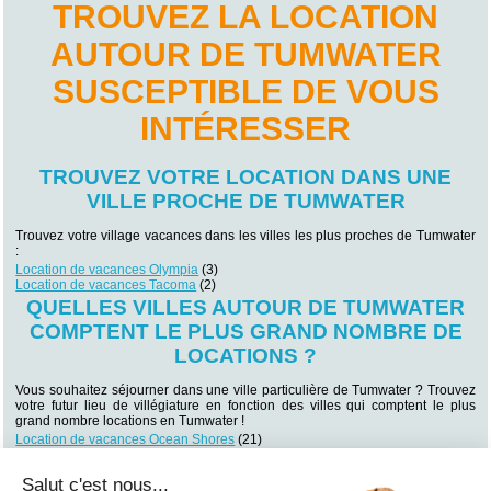
TROUVEZ LA LOCATION
AUTOUR DE TUMWATER
SUSCEPTIBLE DE VOUS
INTÉRESSER
TROUVEZ VOTRE LOCATION DANS UNE
VILLE PROCHE DE TUMWATER
Trouvez votre village vacances dans les villes les plus proches de Tumwater
:
Location de vacances Olympia
(3)
Location de vacances Tacoma
(2)
QUELLES VILLES AUTOUR DE TUMWATER
COMPTENT LE PLUS GRAND NOMBRE DE
LOCATIONS ?
Vous souhaitez séjourner dans une ville particulière de Tumwater ? Trouvez
votre futur lieu de villégiature en fonction des villes qui comptent le plus
grand nombre locations en Tumwater !
Location de vacances Ocean Shores
(21)
Location de vacances Seattle
(11)
Location de vacances Bellevue
(3)
Salut c'est nous...
Location de vacances Olympia
(3)