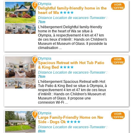
Olympia
1
VOIR
Delightful family-friendly home in the
L'OFFRE
heart of Wa
Distance Location de vacances-Tumwater :
7km
L’hébergement Delightful family-friendly
home in the heart of Wa se situe à
Olympia, à respectivement 4 km et 47 km
de ces lieux d’intérêt : Hands on Children's
Museum et Museum of Glass. Il possède la
climatisation ...
Olympia
2
VOIR
Spacious Retreat with Hot Tub Patio
L'OFFRE
& King Bed
Distance Location de vacances-Tumwater :
7km
L’hébergement Spacious Retreat with Hot
Tub Patio & King Bed se situe à Olympia, à
respectivement 4 km et 47 km de ces lieux
d’intérêt : Hands on Children's Museum et
Museum of Glass. Il propose une
connexion Wi-Fi ...
Olympia
3
VOIR
Large Family-Friendly Home on Nw
L'OFFRE
Side - Dogs Ok
Distance Location de vacances-Tumwater :
8km