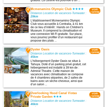
gratuits. La cuisine est pourvue d’un ...
Mcmenamins Olympic Club
6
VOIR
L'OFFRE
Distance Location de vacances-Tumwater :
29km
L’établissement Mcmenamins Olympic
Club vous accueille à Centralia, à 41 km
de ce lieu d’intérêt : Hands on Children's
Museum. Il comprend la climatisation et
une connexion Wi-Fi gratuite. Sur place,
vous pourrez profiter d’un restaurant qui
propose des plats ...
Oyster Oasis
7
VOIR
L'OFFRE
Distance Location de vacances-Tumwater :
45km
L’hébergement Oyster Oasis se situe à
Tahuya. Doté d’un parking privé gratuit, cet
hébergement est installé à 39 km de :
Admiral Theatre. Cette maison de
vacances avec climatisation se compose
de 4 chambres séparées, de 2 salles de
bains avec un sèche-cheveux, ainsi que
d’un salon ...
Overlooking Hood Canal Vistas
8
VOIR
Private Garden
L'OFFRE
Distance Location de vacances-Tumwater :
46km