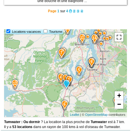
une douche et une baignoire ...
Page
1
sur
4
1
2
3
4
15
Locations-vacances
Tourisme
11
14
8
7
10
9
5
4
3
2
1
12
+
13
−
6
Leaflet
| ©
OpenStreetMap
contributors
Tumwater : Ou dormir
? La location la plus proche de
Tumwater
est à 7 km.
Il y a
53 locations
dans un rayon de 100 kms à vol d'oiseau de Tumwater.