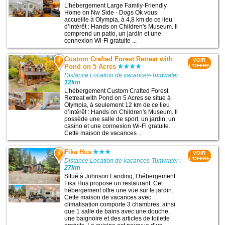
L’hébergement Large Family-Friendly
Home on Nw Side - Dogs Ok vous
accueille à Olympia, à 4,8 km de ce lieu
d’intérêt : Hands on Children's Museum. Il
comprend un patio, un jardin et une
connexion Wi-Fi gratuite ...
Custom Crafted Forest Retreat with
4
VOIR
Pond on 5 Acres
L'OFFRE
Distance Location de vacances-Tumwater :
12km
L’hébergement Custom Crafted Forest
Retreat with Pond on 5 Acres se situe à
Olympia, à seulement 12 km de ce lieu
d’intérêt : Hands on Children's Museum. Il
possède une salle de sport, un jardin, un
casino et une connexion Wi-Fi gratuite.
Cette maison de vacances ...
Fika Hus
5
VOIR
L'OFFRE
Distance Location de vacances-Tumwater :
27km
Situé à Johnson Landing, l’hébergement
Fika Hus propose un restaurant. Cet
hébergement offre une vue sur le jardin.
Cette maison de vacances avec
climatisation comporte 3 chambres, ainsi
que 1 salle de bains avec une douche,
une baignoire et des articles de toilette