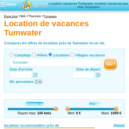
Location vacances Tumwater, location vacances pas
MENU
cher Tumwater
Campings
WA
Thurston
États-Unis
Tumwater
Hôtels
Location de vacances
Locations vacances
Tumwater
Villages vacances
Comparez les offres de locations près de Tumwater en un clic.
Campings
Hôtels
Locations
Villages vacances
GO !
Date d'arrivée
Date de départ
Nb. personnes
Distance
Prix
Rayon max:
100 kms
Mini:
0 €
Maxi:
1000 €
locations recommandées près de
Suivant