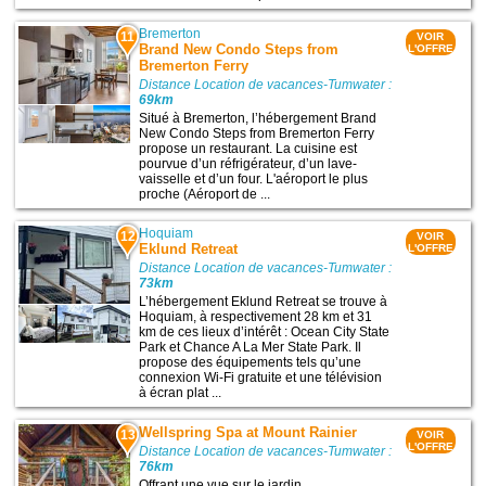
Bremerton
11
VOIR
Brand New Condo Steps from
L'OFFRE
Bremerton Ferry
Distance Location de vacances-Tumwater :
69km
Situé à Bremerton, l’hébergement Brand
New Condo Steps from Bremerton Ferry
propose un restaurant. La cuisine est
pourvue d’un réfrigérateur, d’un lave-
vaisselle et d’un four. L'aéroport le plus
proche (Aéroport de ...
Hoquiam
12
VOIR
Eklund Retreat
L'OFFRE
Distance Location de vacances-Tumwater :
73km
L’hébergement Eklund Retreat se trouve à
Hoquiam, à respectivement 28 km et 31
km de ces lieux d’intérêt : Ocean City State
Park et Chance A La Mer State Park. Il
propose des équipements tels qu’une
connexion Wi-Fi gratuite et une télévision
à écran plat ...
Wellspring Spa at Mount Rainier
13
VOIR
L'OFFRE
Distance Location de vacances-Tumwater :
76km
Offrant une vue sur le jardin,