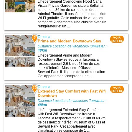
L’hébergement Overlooking Hood Canal
Vistas Private Garden se situe à Belfair, à
seulement 36 km de ce lieu d’intérêt :
Admiral Theatre. Il possède une connexion
Wi-Fi gratuite. Cette maison de vacances
comporte 2 chambres, une cuisine avec un
réfrigérateur et un ...
Tacoma
9
VOIR
Prime and Modern Downtown Stay
L'OFFRE
Distance Location de vacances-Tumwater :
48km
L’hébergement Prime and Modern
Downtown Stay se trouve à Tacoma, à
respectivement 2,6 km et 48 km de ces
lieux d’intérêt : Museum of Glass et
Seward Park. Il dispose de la climatisation.
Cet appartement comprend une ...
Tacoma
10
VOIR
Extended Stay Comfort with Fast Wifi
L'OFFRE
Downtown
Distance Location de vacances-Tumwater :
48km
L’hébergement Extended Stay Comfort
with Fast Wifi Downtown se trouve à
Tacoma, à respectivement 2,6 km et 48 km
de ces lieux d’intérêt : Museum of Glass et
Seward Park. Cet appartement avec
climatisation se compose de 1 ...