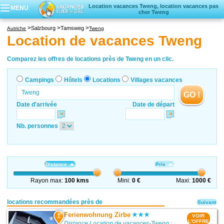
Location vacances Tweng, location vacances pas
MENU
cher Tweng
Campings
Salzbourg
Tamsweg
Autriche
Tweng
Hôtels
Location de vacances Tweng
Locations vacances
Villages vacances
Comparez les offres de locations près de Tweng en un clic.
Campings
Hôtels
Locations
Villages vacances
GO !
Date d'arrivée
Date de départ
Nb. personnes
Distance
Prix
Rayon max:
100 kms
Mini:
0 €
Maxi:
1000 €
locations recommandées près de
Suivant
Ferienwohnung Zirbe
1
VOIR
L'OFFRE
Distance Location de vacances-Tweng :