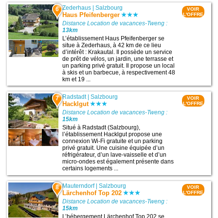
Zederhaus
|
Salzbourg
6
VOIR
Haus Pfeifenberger
L'OFFRE
Distance Location de vacances-Tweng :
13km
L’établissement Haus Pfeifenberger se
situe à Zederhaus, à 42 km de ce lieu
d’intérêt : Krakautal. Il possède un service
de prêt de vélos, un jardin, une terrasse et
un parking privé gratuit. Il propose un local
à skis et un barbecue, à respectivement 48
km et 19 ...
Radstadt
|
Salzbourg
7
VOIR
Hacklgut
L'OFFRE
Distance Location de vacances-Tweng :
15km
Situé à Radstadt (Salzbourg),
l’établissement Hacklgut propose une
connexion Wi-Fi gratuite et un parking
privé gratuit. Une cuisine équipée d’un
réfrigérateur, d’un lave-vaisselle et d’un
micro-ondes est également présente dans
certains logements ...
Mauterndorf
|
Salzbourg
8
VOIR
Lärchenhof Top 202
L'OFFRE
Distance Location de vacances-Tweng :
15km
L’hébergement Lärchenhof Top 202 se