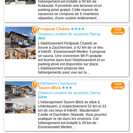
hébergement est installé à 50 km de :
Krakautal. Il possède une terrasse et un
parking privé gratuit. Cette maison de
vacances se compose de 6 chambres
séparées, d'une cuisine entièrement ...
Firstpeak Chalets
4
VOIR
L'OFFRE
Distance Location de vacances-Tweng :
9km
L’établissement Firstpeak Chalets se
trouve à Zauchensee, à 42 km de ce lieu
d’intérêt : Eisriesenwelt Werfen. Il propose
un sauna. Une connexion Wi-Fi gratuite
est fournie dans tout l’établissement et un
parking privé est disponible sur place.
L’établissement propose des
hébergements avec vue sur la ...
Untertauern
|
Salzbourg
5
VOIR
Tauern-Blick
L'OFFRE
Distance Location de vacances-Tweng :
11km
L’hébergement Tauern-Blick se situe à
Untertauern, à respectivement 32 km et 33
km de ces lieux d’intérêt : Mauterndorf
Castle et Dachstein Skywalk. Vous pourrez
pratiquer le ski dans les environs. Cet
hébergement est installé à 39 km de :
Eisriesenwelt Werfen ...