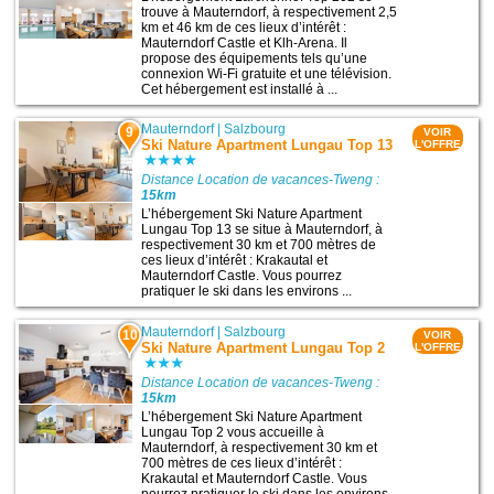
trouve à Mauterndorf, à respectivement 2,5
km et 46 km de ces lieux d’intérêt :
Mauterndorf Castle et Klh-Arena. Il
propose des équipements tels qu’une
connexion Wi-Fi gratuite et une télévision.
Cet hébergement est installé à ...
Mauterndorf
|
Salzbourg
9
VOIR
Ski Nature Apartment Lungau Top 13
L'OFFRE
Distance Location de vacances-Tweng :
15km
L’hébergement Ski Nature Apartment
Lungau Top 13 se situe à Mauterndorf, à
respectivement 30 km et 700 mètres de
ces lieux d’intérêt : Krakautal et
Mauterndorf Castle. Vous pourrez
pratiquer le ski dans les environs ...
Mauterndorf
|
Salzbourg
10
VOIR
Ski Nature Apartment Lungau Top 2
L'OFFRE
Distance Location de vacances-Tweng :
15km
L’hébergement Ski Nature Apartment
Lungau Top 2 vous accueille à
Mauterndorf, à respectivement 30 km et
700 mètres de ces lieux d’intérêt :
Krakautal et Mauterndorf Castle. Vous
pourrez pratiquer le ski dans les environs