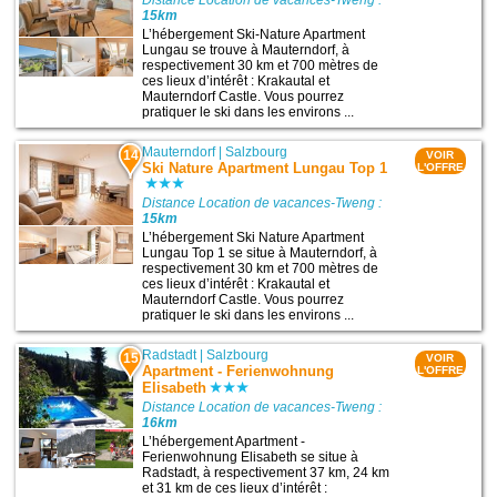
Distance Location de vacances-Tweng :
15km
L’hébergement Ski-Nature Apartment
Lungau se trouve à Mauterndorf, à
respectivement 30 km et 700 mètres de
ces lieux d’intérêt : Krakautal et
Mauterndorf Castle. Vous pourrez
pratiquer le ski dans les environs ...
Mauterndorf
|
Salzbourg
14
VOIR
Ski Nature Apartment Lungau Top 1
L'OFFRE
Distance Location de vacances-Tweng :
15km
L’hébergement Ski Nature Apartment
Lungau Top 1 se situe à Mauterndorf, à
respectivement 30 km et 700 mètres de
ces lieux d’intérêt : Krakautal et
Mauterndorf Castle. Vous pourrez
pratiquer le ski dans les environs ...
Radstadt
|
Salzbourg
15
VOIR
Apartment - Ferienwohnung
L'OFFRE
Elisabeth
Distance Location de vacances-Tweng :
16km
L’hébergement Apartment -
Ferienwohnung Elisabeth se situe à
Radstadt, à respectivement 37 km, 24 km
et 31 km de ces lieux d’intérêt :