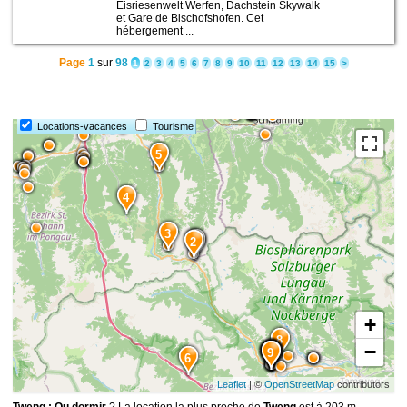
Eisriesenwelt Werfen, Dachstein Skywalk
et Gare de Bischofshofen. Cet
hébergement ...
Page
1
sur
98
1
2
3
4
5
6
7
8
9
10
11
12
13
14
15
>
15
7
Locations-vacances
Tourisme
5
4
3
1
2
+
8
−
13
12
10
11
14
9
6
Leaflet
| ©
OpenStreetMap
contributors