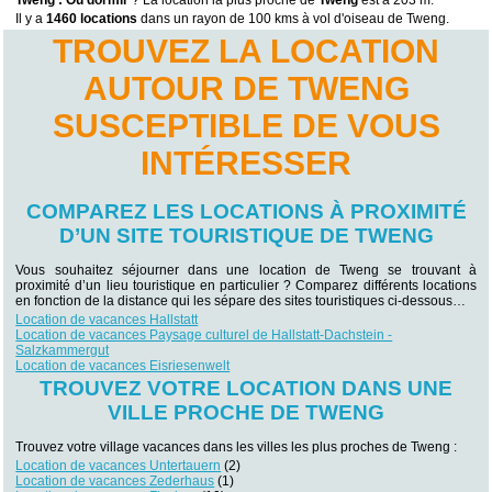
Tweng : Ou dormir
? La location la plus proche de
Tweng
est à 203 m.
Il y a
1460 locations
dans un rayon de 100 kms à vol d'oiseau de Tweng.
TROUVEZ LA LOCATION
AUTOUR DE TWENG
SUSCEPTIBLE DE VOUS
INTÉRESSER
COMPAREZ LES LOCATIONS À PROXIMITÉ
D’UN SITE TOURISTIQUE DE TWENG
Vous souhaitez séjourner dans une location de Tweng se trouvant à
proximité d’un lieu touristique en particulier ? Comparez différents locations
en fonction de la distance qui les sépare des sites touristiques ci-dessous…
Location de vacances Hallstatt
Location de vacances Paysage culturel de Hallstatt-Dachstein -
Salzkammergut
Location de vacances Eisriesenwelt
TROUVEZ VOTRE LOCATION DANS UNE
VILLE PROCHE DE TWENG
Trouvez votre village vacances dans les villes les plus proches de Tweng :
Location de vacances Untertauern
(2)
Location de vacances Zederhaus
(1)