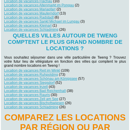
Location de vacances Flachau
(10)
Location de vacances Altenmarkt im Pongau
(2)
Location de vacances Mariapfarr
(2)
Location de vacances Mauterndorf
(13)
Location de vacances Radstadt
(6)
Location de vacances Sankt Michael im Lungau
(3)
Location de vacances Kleinarl
(1)
Location de vacances Schladming
(26)
QUELLES VILLES AUTOUR DE TWENG
COMPTENT LE PLUS GRAND NOMBRE DE
LOCATIONS ?
Vous souhaitez séjourner dans une ville particulière de Tweng ? Trouvez
votre futur lieu de villégiature en fonction des villes qui comptent le plus
grand nombre locations en Tweng !
Location de vacances Reit im Winkl
(109)
Location de vacances Ruhpolding
(73)
Location de vacances Schönau am Königssee
(57)
Location de vacances Siegsdorf
(52)
Location de vacances Inzell
(43)
Location de vacances Bad Reichenhall
(38)
Location de vacances Rauris
(30)
Location de vacances Zell am See
(27)
Location de vacances Bischofswiesen
(26)
Location de vacances Schladming
(26)
COMPAREZ LES LOCATIONS
PAR RÉGION OU PAR