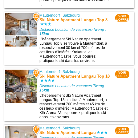
...
Mauterndorf
|
Salzbourg
11
VOIR
Ski Nature Apartment Lungau Top 8
L'OFFRE
Distance Location de vacances-Tweng :
15km
L’hébergement Ski Nature Apartment
Lungau Top 8 se trouve à Mauterndorf, à
respectivement 30 km et 700 mètres de
ces lieux d’intérêt : Krakautal et
Mauterndorf Castle. Vous pourrez
pratiquer le ski dans les environs ...
Mauterndorf
|
Salzbourg
12
VOIR
Ski Nature Apartment Lungau Top 18
L'OFFRE
Distance Location de vacances-Tweng :
15km
L’hébergement Ski Nature Apartment
Lungau Top 18 se situe à Mauterndorf, à
respectivement 700 mètres et 45 km de
ces lieux d’intérêt : Mauterndorf Castle et
Klh-Arena. Vous pourrez pratiquer le ski
dans les environs ...
Mauterndorf
|
Salzbourg
13
VOIR
Ski-Nature Apartment Lungau
L'OFFRE