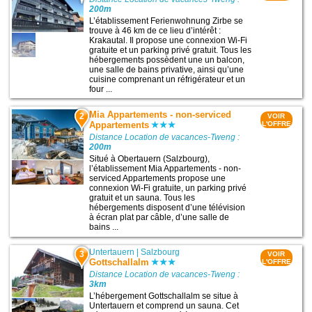
200m
L’établissement Ferienwohnung Zirbe se
trouve à 46 km de ce lieu d’intérêt :
Krakautal. Il propose une connexion Wi-Fi
gratuite et un parking privé gratuit. Tous les
hébergements possèdent une un balcon,
une salle de bains privative, ainsi qu’une
cuisine comprenant un réfrigérateur et un
four ...
Mia Appartements - non-serviced
2
VOIR
Appartements
L'OFFRE
Distance Location de vacances-Tweng :
200m
Situé à Obertauern (Salzbourg),
l’établissement Mia Appartements - non-
serviced Appartements propose une
connexion Wi-Fi gratuite, un parking privé
gratuit et un sauna. Tous les
hébergements disposent d’une télévision
à écran plat par câble, d’une salle de
bains ...
Untertauern
|
Salzbourg
3
VOIR
Gottschallalm
L'OFFRE
Distance Location de vacances-Tweng :
3km
L’hébergement Gottschallalm se situe à
Untertauern et comprend un sauna. Cet