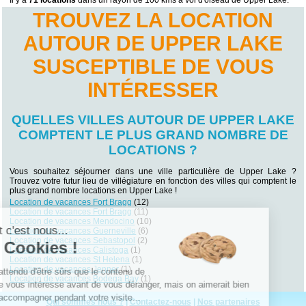
Il y a
71 locations
dans un rayon de 100 kms à vol d'oiseau de Upper Lake.
TROUVEZ LA LOCATION
AUTOUR DE UPPER LAKE
SUSCEPTIBLE DE VOUS
INTÉRESSER
QUELLES VILLES AUTOUR DE UPPER LAKE
COMPTENT LE PLUS GRAND NOMBRE DE
LOCATIONS ?
Vous souhaitez séjourner dans une ville particulière de Upper Lake ?
Trouvez votre futur lieu de villégiature en fonction des villes qui comptent le
plus grand nombre locations en Upper Lake !
Location de vacances Fort Bragg
(12)
Location de vacances Fort Bragg
(11)
Location de vacances Mendocino
(10)
Salut c'est nous...
Location de vacances Guerneville
(6)
Location de vacances Sebastopol
(2)
les Cookies !
Location de vacances Calistoga
(1)
Location de vacances St Helena
(1)
Location de vacances Jenner
(1)
On a attendu d'être sûrs que le contenu de
Location de vacances Bodega Bay
(1)
ce site vous intéresse avant de vous déranger, mais on aimerait bien
vous accompagner pendant votre visite...
Qui sommes nous ?
|
Contactez-nous
|
Nos partenaires