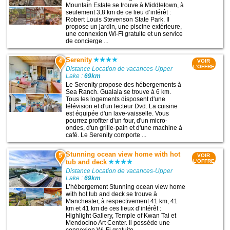
Mountain Estate se trouve à Middletown, à
seulement 3,8 km de ce lieu d’intérêt :
Robert Louis Stevenson State Park. Il
propose un jardin, une piscine extérieure,
une connexion Wi-Fi gratuite et un service
de concierge ...
Serenity
4
VOIR
L'OFFRE
Distance Location de vacances-Upper
Lake :
69km
Le Serenity propose des hébergements à
Sea Ranch. Gualala se trouve à 6 km.
Tous les logements disposent d'une
télévision et d'un lecteur Dvd. La cuisine
est équipée d'un lave-vaisselle. Vous
pourrez profiter d'un four, d'un micro-
ondes, d'un grille-pain et d'une machine à
café. Le Serenity comporte ...
Stunning ocean view home with hot
5
VOIR
tub and deck
L'OFFRE
Distance Location de vacances-Upper
Lake :
69km
L’hébergement Stunning ocean view home
with hot tub and deck se trouve à
Manchester, à respectivement 41 km, 41
km et 41 km de ces lieux d’intérêt :
Highlight Gallery, Temple of Kwan Tai et
Mendocino Art Center. Il possède une
connexion Wi-Fi gratuite ...