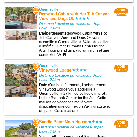
Guerneville
11
VOIR
Redwood Cabin with Hot Tub Canyon
L'OFFRE
View and Dogs Ok
Distance Location de vacances-Upper
Lake :
71km
L’hébergement Redwood Cabin with Hot
Tub Canyon View and Dogs Ok vous
accueille à Guerneville, à 24 km de ce lieu
d’intérêt : Luther Burbank Center for the
Arts. Il comprend un patio, un jardin et une
connexion Wi-Fi ...
Guerneville
12
VOIR
Vinewood Lodge
L'OFFRE
Distance Location de vacances-Upper
Lake :
72km
Doté d’un bain à remous, l’hébergement
Vinewood Lodge vous accueille à
Guerneville, à 27 km de ce lieu d’intérêt :
Luther Burbank Center for the Arts. Cette
maison de vacances met à votre
disposition une connexion Wi-Fi gratuite et
un patio. Cette maison de ...
Saddle Point Main House
13
VOIR
L'OFFRE
Distance Location de vacances-Upper
Lake :
73km
Situé à Elk, l’hébergement Saddle Point