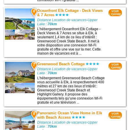
Oceanfront Elk Cottage - Deck Views
6
VOIR
& 7 Acres
L'OFFRE
Distance Location de vacances-Upper
Lake :
70km
L’hébergement Oceanfront Elk Cottage -
Deck Views & 7 Acres se situe à Elk, à
seulement 1,4 km de ce lieu d’intérêt :
Greenwood Creek State Beach. Il met à
votre disposition une connexion Wi-Fi
gratuite et offre une vue sur la mer. Cette
maison de vacances est à ...
Greenwood Beach Cottage
7
VOIR
L'OFFRE
Distance Location de vacances-Upper
Lake :
70km
L’hébergement Greenwood Beach Cottage
vous accueille à Elk, à respectivement 400
mètres et 27 km de ces lieux d’intérêt :
Greenwood Creek State Beach et
Highlight Gallery. Il propose des
équipements tels qu’une connexion Wi-Fi
gratuite et une télévision ...
Panoramic Ocean View Home in Elk
8
VOIR
with Beach Access
L'OFFRE
Distance Location de vacances-Upper
Lake :
70km