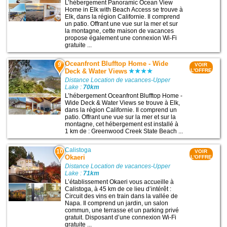
L’hébergement Panoramic Ocean View
Home in Elk with Beach Access se trouve à
Elk, dans la région Californie. Il comprend
un patio. Offrant une vue sur la mer et sur
la montagne, cette maison de vacances
propose également une connexion Wi-Fi
gratuite ...
Oceanfront Blufftop Home - Wide
9
VOIR
Deck & Water Views
L'OFFRE
Distance Location de vacances-Upper
Lake :
70km
L’hébergement Oceanfront Blufftop Home -
Wide Deck & Water Views se trouve à Elk,
dans la région Californie. Il comprend un
patio. Offrant une vue sur la mer et sur la
montagne, cet hébergement est installé à
1 km de : Greenwood Creek State Beach ...
Calistoga
10
VOIR
Okaeri
L'OFFRE
Distance Location de vacances-Upper
Lake :
71km
L’établissement Okaeri vous accueille à
Calistoga, à 45 km de ce lieu d’intérêt :
Circuit des vins en train dans la vallée de
Napa. Il comprend un jardin, un salon
commun, une terrasse et un parking privé
gratuit. Disposant d’une connexion Wi-Fi
gratuite ...