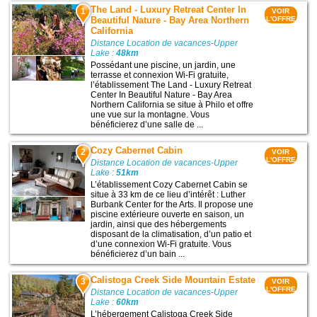
The Land - Luxury Retreat Center In
1
VOIR
Beautiful Nature - Bay Area Northern
L'OFFRE
California
Distance Location de vacances-Upper
Lake :
48km
Possédant une piscine, un jardin, une
terrasse et connexion Wi-Fi gratuite,
l’établissement The Land - Luxury Retreat
Center In Beautiful Nature - Bay Area
Northern California se situe à Philo et offre
une vue sur la montagne. Vous
bénéficierez d’une salle de ...
Cozy Cabernet Cabin
2
VOIR
L'OFFRE
Distance Location de vacances-Upper
Lake :
51km
L’établissement Cozy Cabernet Cabin se
situe à 33 km de ce lieu d’intérêt : Luther
Burbank Center for the Arts. Il propose une
piscine extérieure ouverte en saison, un
jardin, ainsi que des hébergements
disposant de la climatisation, d’un patio et
d’une connexion Wi-Fi gratuite. Vous
bénéficierez d’un bain ...
Calistoga Creek Side Mountain Estate
3
VOIR
L'OFFRE
Distance Location de vacances-Upper
Lake :
60km
L’hébergement Calistoga Creek Side