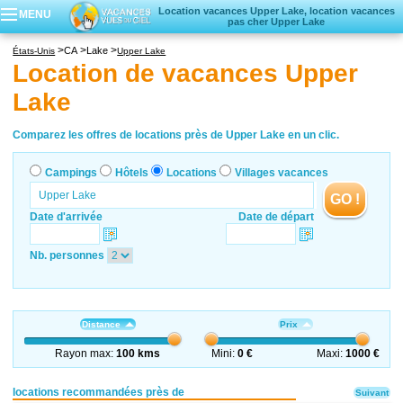
Location vacances Upper Lake, location vacances
MENU
pas cher Upper Lake
Campings
CA
Lake
États-Unis
Upper Lake
Hôtels
Location de vacances Upper
Locations vacances
Lake
Villages vacances
Comparez les offres de locations près de Upper Lake en un clic.
Campings
Hôtels
Locations
Villages vacances
GO !
Date d'arrivée
Date de départ
Nb. personnes
Distance
Prix
Rayon max:
100 kms
Mini:
0 €
Maxi:
1000 €
locations recommandées près de
Suivant