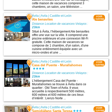
cette maison de vacances comprend 3
chambres, un salon, une télévision ...
Ávila
|
Avila
|
Castille-et-León
11
VOIR
Ale benavites
L'OFFRE
Distance Location de vacances-Velayos :
23km
Situé à Ávila, l’hébergement Ale benavites
offre une vue sur la ville. Il comprend une
piscine extérieure et une connexion Wi-Fi
gratuite. Cette maison de vacances se
compose de 1 chambre, d'un salon, d'une
cuisine entièrement équipée avec un
micro-ondes et une ...
Ávila
|
Avila
|
Castille-et-León
12
VOIR
Casa del Puente - Murallahomes
L'OFFRE
Distance Location de vacances-Velayos :
23km
L’hébergement Casa del Puente -
Murallahomes se trouve à Ávila dans ce
quartier : Old Town of Avila. Il vous
accueille à respectivement 500 mètres,
600 mètres et 600 mètres de ces lieux
d’intérêt : Lienzo Norte ...
Ávila
|
Avila
|
Castille-et-León
13
VOIR
Semidiáfano Santa Teresa
L'OFFRE