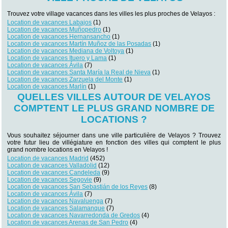
Trouvez votre village vacances dans les villes les plus proches de Velayos :
Location de vacances Labajos
(1)
Location de vacances Muñopedro
(1)
Location de vacances Hernansancho
(1)
Location de vacances Martín Muñoz de las Posadas
(1)
Location de vacances Mediana de Voltoya
(1)
Location de vacances Ituero y Lama
(1)
Location de vacances Ávila
(7)
Location de vacances Santa María la Real de Nieva
(1)
Location de vacances Zarzuela del Monte
(1)
Location de vacances Marlín
(1)
QUELLES VILLES AUTOUR DE VELAYOS
COMPTENT LE PLUS GRAND NOMBRE DE
LOCATIONS ?
Vous souhaitez séjourner dans une ville particulière de Velayos ? Trouvez
votre futur lieu de villégiature en fonction des villes qui comptent le plus
grand nombre locations en Velayos !
Location de vacances Madrid
(452)
Location de vacances Valladolid
(12)
Location de vacances Candeleda
(9)
Location de vacances Segovie
(9)
Location de vacances San Sebastián de los Reyes
(8)
Location de vacances Ávila
(7)
Location de vacances Navaluenga
(7)
Location de vacances Salamanque
(7)
Location de vacances Navarredonda de Gredos
(4)
Location de vacances Arenas de San Pedro
(4)