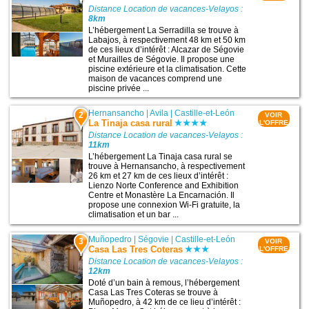
Distance Location de vacances-Velayos :
8km
L’hébergement La Serradilla se trouve à
Labajos, à respectivement 48 km et 50 km
de ces lieux d’intérêt : Alcazar de Ségovie
et Murailles de Ségovie. Il propose une
piscine extérieure et la climatisation. Cette
maison de vacances comprend une
piscine privée ...
Hernansancho
|
Avila
|
Castille-et-León
2
VOIR
La Tinaja casa rural
L'OFFRE
Distance Location de vacances-Velayos :
11km
L’hébergement La Tinaja casa rural se
trouve à Hernansancho, à respectivement
26 km et 27 km de ces lieux d’intérêt :
Lienzo Norte Conference and Exhibition
Centre et Monastère La Encarnación. Il
propose une connexion Wi-Fi gratuite, la
climatisation et un bar ...
Muñopedro
|
Ségovie
|
Castille-et-León
3
VOIR
Casa Las Tres Coteras
L'OFFRE
Distance Location de vacances-Velayos :
12km
Doté d’un bain à remous, l’hébergement
Casa Las Tres Coteras se trouve à
Muñopedro, à 42 km de ce lieu d’intérêt :