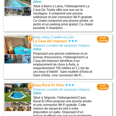
22km
Situé à Ituero y Lama, l’hébergement La
Casa De Trasto offre une vue sur la
montagne. Il comprend une piscine
extérieure et une connexion Wi-Fi gratuite.
Ce chalet comprend une piscine privée, un
jardin et un parking privé gratuit. Ce chalet
possède 4 chambres ...
Ávila
|
Avila
|
Castille-et-León
9
VOIR
La Casa del impresor
L'OFFRE
Distance Location de vacances-Velayos :
22km
Proposant une piscine extérieure et un
bureau d'excursions, l’hébergement La
Casa del impresor bénéficie d’un
emplacement de choix à Ávila, à
respectivement 700 mètres et 1,1 km de
ces lieux d’intérêt : Gare routière d'Ávila et
Gare d'Ávila. Une connexion Wi-Fi ...
Casa Rural El Olivo
10
VOIR
L'OFFRE
Distance Location de vacances-Velayos :
22km
Situé à Ségovie, l’hébergement Casa
Rural El Olivo propose une piscine privée
et une connexion Wi-Fi gratuite. Cette
maison de vacances met à votre
disposition un patio. Disposant d’un
balcon et offrant une vue sur la montagne,