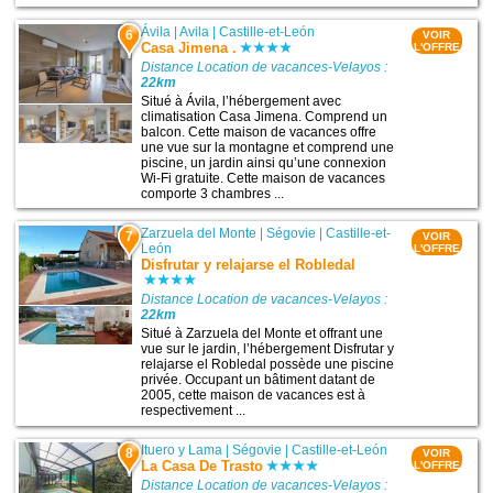
Ávila
|
Avila
|
Castille-et-León
6
VOIR
Casa Jimena .
L'OFFRE
Distance Location de vacances-Velayos :
22km
Situé à Ávila, l’hébergement avec
climatisation Casa Jimena. Comprend un
balcon. Cette maison de vacances offre
une vue sur la montagne et comprend une
piscine, un jardin ainsi qu’une connexion
Wi-Fi gratuite. Cette maison de vacances
comporte 3 chambres ...
Zarzuela del Monte
|
Ségovie
|
Castille-et-
7
VOIR
León
L'OFFRE
Disfrutar y relajarse el Robledal
Distance Location de vacances-Velayos :
22km
Situé à Zarzuela del Monte et offrant une
vue sur le jardin, l’hébergement Disfrutar y
relajarse el Robledal possède une piscine
privée. Occupant un bâtiment datant de
2005, cette maison de vacances est à
respectivement ...
Ituero y Lama
|
Ségovie
|
Castille-et-León
8
VOIR
La Casa De Trasto
L'OFFRE
Distance Location de vacances-Velayos :