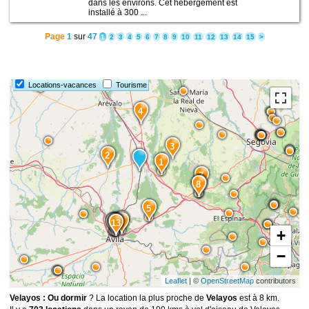
dans les environs. Cet hébergement est
installé à 300 ...
Page
1
sur
47
1
2
3
4
5
6
7
8
9
10
11
12
13
14
15
>
Locations-vacances
Tourisme
4
3
2
1
7
10
8
5
6
9
12
14
11
15
13
+
−
Leaflet
| ©
OpenStreetMap
contributors
Velayos : Ou dormir
? La location la plus proche de
Velayos
est à 8 km.