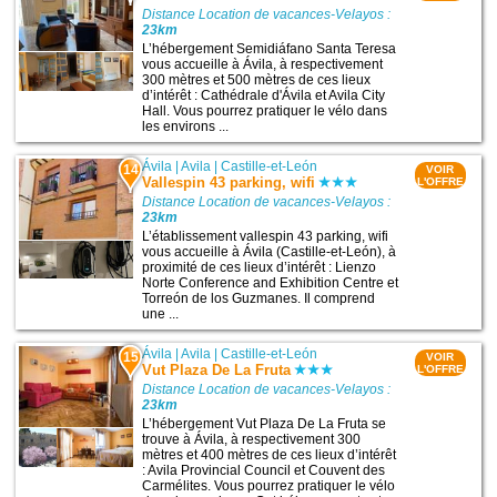
Distance Location de vacances-Velayos :
23km
L’hébergement Semidiáfano Santa Teresa
vous accueille à Ávila, à respectivement
300 mètres et 500 mètres de ces lieux
d’intérêt : Cathédrale d'Ávila et Avila City
Hall. Vous pourrez pratiquer le vélo dans
les environs ...
Ávila
|
Avila
|
Castille-et-León
14
VOIR
Vallespin 43 parking, wifi
L'OFFRE
Distance Location de vacances-Velayos :
23km
L’établissement vallespin 43 parking, wifi
vous accueille à Ávila (Castille-et-León), à
proximité de ces lieux d’intérêt : Lienzo
Norte Conference and Exhibition Centre et
Torreón de los Guzmanes. Il comprend
une ...
Ávila
|
Avila
|
Castille-et-León
15
VOIR
Vut Plaza De La Fruta
L'OFFRE
Distance Location de vacances-Velayos :
23km
L’hébergement Vut Plaza De La Fruta se
trouve à Ávila, à respectivement 300
mètres et 400 mètres de ces lieux d’intérêt
: Avila Provincial Council et Couvent des
Carmélites. Vous pourrez pratiquer le vélo