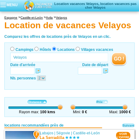
Location vacances Velayos, location vacances pas
MENU
cher Velayos
Campings
Espagne
Castille-et-León
Avila
Velayos
Hôtels
Location de vacances Velayos
Locations vacances
Villages vacances
Comparez les offres de locations près de Velayos en un clic.
Campings
Hôtels
Locations
Villages vacances
GO !
Date d'arrivée
Date de départ
Nb. personnes
Distance
Prix
Rayon max:
100 kms
Mini:
0 €
Maxi:
1000 €
locations recommandées près de
Suivant
Labajos
|
Ségovie
|
Castille-et-León
1
VOIR
La Serradilla
L'OFFRE