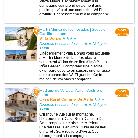
Plaza Mayor. Cet hébergement à la
campagne comprend également une
piscine privée et une connexion Wi-Fi
gratuite. Cet hébergement à la campagne
...
Martín Muñoz de las Posadas
|
Ségovie
|
4
VOIR
Castille-et-León
L'OFFRE
Villa Donas
Distance Location de vacances-Velayos :
16km
L’hébergement Villa Donas vous accueille
à Martín Muñoz de las Posadas, à
seulement 41 km de ce lieu d’intérêt : La
Viña Garden. Il comprend une piscine
extérieure ouverte en saison, une terrasse
et une connexion Wi-Fi gratuite. Cette
maison de vacances comprend ...
Mediana de Voltoya
|
Avila
|
Castille-et-
5
VOIR
León
L'OFFRE
Casa Rural Camino De Avila
Distance Location de vacances-Velayos :
17km
Offrant une vue sur la montagne,
l’hébergement Casa Rural Camino De
Avila propose une piscine extérieure et
une terrasse, à environ 12 km de ce lieu
d’intérêt : Gare routière d'Ávila. Cet
hébergement à la campagne ...