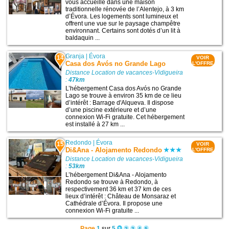
vous accueille dans une maison
traditionnelle rénovée de l’Alentejo, à 3 km
d’Évora. Les logements sont lumineux et
offrent une vue sur le paysage champêtre
environnant. Certains sont dotés d’un lit à
baldaquin ...
Granja
|
Évora
14
VOIR
Casa dos Avós no Grande Lago
L'OFFRE
Distance Location de vacances-Vidigueira
:
47km
L’hébergement Casa dos Avós no Grande
Lago se trouve à environ 35 km de ce lieu
d’intérêt : Barrage d'Alqueva. Il dispose
d’une piscine extérieure et d’une
connexion Wi-Fi gratuite. Cet hébergement
est installé à 27 km ...
Redondo
|
Évora
15
VOIR
Di&Ana - Alojamento Redondo
L'OFFRE
Distance Location de vacances-Vidigueira
:
53km
L’hébergement Di&Ana - Alojamento
Redondo se trouve à Redondo, à
respectivement 36 km et 37 km de ces
lieux d’intérêt : Château de Monsaraz et
Cathédrale d’Évora. Il propose une
connexion Wi-Fi gratuite ...
Page
1
sur
5
1
2
3
4
5