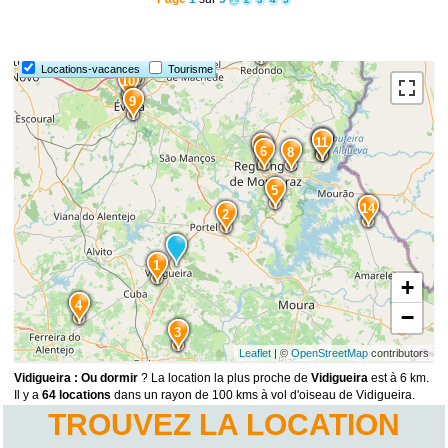
15
13
Locations-vacances
Tourisme
10
9
12
11
7
6
8
5
14
2
1
+
4
−
3
Leaflet
| ©
OpenStreetMap
contributors
Vidigueira : Ou dormir
? La location la plus proche de
Vidigueira
est à 6 km.
Il y a
64 locations
dans un rayon de 100 kms à vol d'oiseau de Vidigueira.
TROUVEZ LA LOCATION