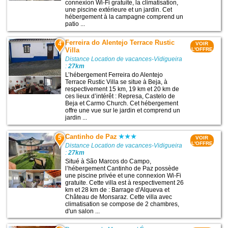
connexion Wi-Fi gratuite, la climatisation,
une piscine extérieure et un jardin. Cet
hébergement à la campagne comprend un
patio ...
Ferreira do Alentejo Terrace Rustic
4
VOIR
Villa
L'OFFRE
Distance Location de vacances-Vidigueira
:
27km
L’hébergement Ferreira do Alentejo
Terrace Rustic Villa se situe à Beja, à
respectivement 15 km, 19 km et 20 km de
ces lieux d’intérêt : Represa, Castelo de
Beja et Carmo Church. Cet hébergement
offre une vue sur le jardin et comprend un
jardin ...
Cantinho de Paz
5
VOIR
L'OFFRE
Distance Location de vacances-Vidigueira
:
27km
Situé à São Marcos do Campo,
l’hébergement Cantinho de Paz possède
une piscine privée et une connexion Wi-Fi
gratuite. Cette villa est à respectivement 26
km et 28 km de : Barrage d'Alqueva et
Château de Monsaraz. Cette villa avec
climatisation se compose de 2 chambres,
d'un salon ...