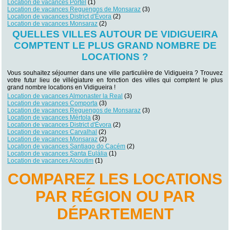
Location de vacances Portel
(1)
Location de vacances Reguengos de Monsaraz
(3)
Location de vacances District d'Évora
(2)
Location de vacances Monsaraz
(2)
QUELLES VILLES AUTOUR DE VIDIGUEIRA
COMPTENT LE PLUS GRAND NOMBRE DE
LOCATIONS ?
Vous souhaitez séjourner dans une ville particulière de Vidigueira ? Trouvez
votre futur lieu de villégiature en fonction des villes qui comptent le plus
grand nombre locations en Vidigueira !
Location de vacances Almonaster la Real
(3)
Location de vacances Comporta
(3)
Location de vacances Reguengos de Monsaraz
(3)
Location de vacances Mértola
(3)
Location de vacances District d'Évora
(2)
Location de vacances Carvalhal
(2)
Location de vacances Monsaraz
(2)
Location de vacances Santiago do Cacém
(2)
Location de vacances Santa Eulália
(1)
Location de vacances Alcoutim
(1)
COMPAREZ LES LOCATIONS
PAR RÉGION OU PAR
DÉPARTEMENT