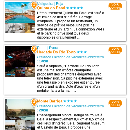
Vidigueira
|
Beja
1
VOIR
Quinta do Paral
L'OFFRE
L’établissement Quinta do Paral est situé à
45 km de ce lieu d’intérêt : Barrage
d'Alqueva. Il propose un restaurant, un
service de prêt de vélos, une piscine
extérieure et un jardin. La connexion Wi-Fi
et le parking privé sont tous deux
disponibles gratuitement ...
Portel
|
Évora
2
VOIR
Herdade Do Rio Torto
L'OFFRE
Distance Location de vacances-Vidigueira
:
14km
Situé à Alqueva, l'Herdade Do Rio Torto
est une maison d'hôtes champêtre
proposant des chambres élégantes avec
une télévision. Sa piscine extérieure avec
une terrasse bien exposée est entourée
d'un grand jardin. Doté d'œuvres et d'un
mobilier faits à la main ...
Monte Barriga
3
VOIR
L'OFFRE
Distance Location de vacances-Vidigueira
:
20km
L’hébergement Monte Barriga se trouve à
Beja, à respectivement 8,4 km et 8,5 km de
ces lieux d’intérêt : Beja Regional Museum
et Castelo de Beja. Il propose une