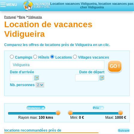
Location vacances Vidigueira, location vacances pas
MENU
cher Vidigueira
Campings
Portugal
Beja
Vidigueira
Hôtels
Location de vacances
Locations vacances
Vidigueira
Villages vacances
Comparez les offres de locations près de Vidigueira en un clic.
Campings
Hôtels
Locations
Villages vacances
GO !
Date d'arrivée
Date de départ
Nb. personnes
Distance
Prix
Rayon max:
100 kms
Mini:
0 €
Maxi:
1000 €
locations recommandées près de
Suivant