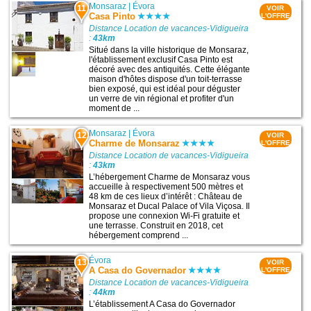
Monsaraz
|
Évora
11
VOIR
Casa Pinto
L'OFFRE
Distance Location de vacances-Vidigueira
:
43km
Situé dans la ville historique de Monsaraz,
l'établissement exclusif Casa Pinto est
décoré avec des antiquités. Cette élégante
maison d'hôtes dispose d'un toit-terrasse
bien exposé, qui est idéal pour déguster
un verre de vin régional et profiter d'un
moment de ...
Monsaraz
|
Évora
12
VOIR
Charme de Monsaraz
L'OFFRE
Distance Location de vacances-Vidigueira
:
43km
L’hébergement Charme de Monsaraz vous
accueille à respectivement 500 mètres et
48 km de ces lieux d’intérêt : Château de
Monsaraz et Ducal Palace of Vila Viçosa. Il
propose une connexion Wi-Fi gratuite et
une terrasse. Construit en 2018, cet
hébergement comprend ...
Évora
13
VOIR
A Casa do Governador
L'OFFRE
Distance Location de vacances-Vidigueira
:
44km
L’établissement A Casa do Governador