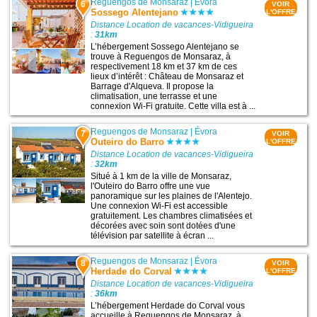
Reguengos de Monsaraz
|
Évora
6
VOIR
Sossego Alentejano
L'OFFRE
Distance Location de vacances-Vidigueira
:
31km
L’hébergement Sossego Alentejano se
trouve à Reguengos de Monsaraz, à
respectivement 18 km et 37 km de ces
lieux d’intérêt : Château de Monsaraz et
Barrage d'Alqueva. Il propose la
climatisation, une terrasse et une
connexion Wi-Fi gratuite. Cette villa est à ...
Reguengos de Monsaraz
|
Évora
7
VOIR
Outeiro do Barro
L'OFFRE
Distance Location de vacances-Vidigueira
:
32km
Situé à 1 km de la ville de Monsaraz,
l'Outeiro do Barro offre une vue
panoramique sur les plaines de l'Alentejo.
Une connexion Wi-Fi est accessible
gratuitement. Les chambres climatisées et
décorées avec soin sont dotées d'une
télévision par satellite à écran ...
Reguengos de Monsaraz
|
Évora
8
VOIR
Herdade do Corval
L'OFFRE
Distance Location de vacances-Vidigueira
:
36km
L’hébergement Herdade do Corval vous
accueille à Reguengos de Monsaraz, à