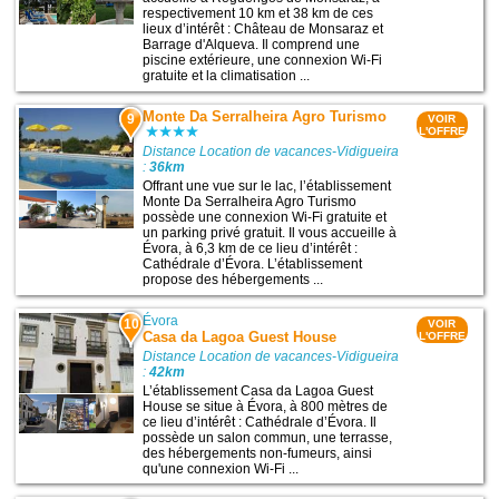
respectivement 10 km et 38 km de ces
lieux d’intérêt : Château de Monsaraz et
Barrage d'Alqueva. Il comprend une
piscine extérieure, une connexion Wi-Fi
gratuite et la climatisation ...
Monte Da Serralheira Agro Turismo
9
VOIR
L'OFFRE
Distance Location de vacances-Vidigueira
:
36km
Offrant une vue sur le lac, l’établissement
Monte Da Serralheira Agro Turismo
possède une connexion Wi-Fi gratuite et
un parking privé gratuit. Il vous accueille à
Évora, à 6,3 km de ce lieu d’intérêt :
Cathédrale d’Évora. L’établissement
propose des hébergements ...
Évora
10
VOIR
Casa da Lagoa Guest House
L'OFFRE
Distance Location de vacances-Vidigueira
:
42km
L’établissement Casa da Lagoa Guest
House se situe à Évora, à 800 mètres de
ce lieu d’intérêt : Cathédrale d’Évora. Il
possède un salon commun, une terrasse,
des hébergements non-fumeurs, ainsi
qu'une connexion Wi-Fi ...