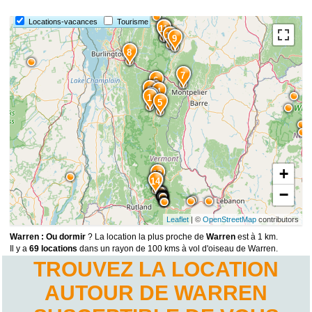
Locations-vacances
Tourisme
12
11
10
9
8
7
6
2
3
4
1
5
+
13
14
15
−
Leaflet
| ©
OpenStreetMap
contributors
Warren : Ou dormir
? La location la plus proche de
Warren
est à 1 km.
Il y a
69 locations
dans un rayon de 100 kms à vol d'oiseau de Warren.
TROUVEZ LA LOCATION
AUTOUR DE WARREN