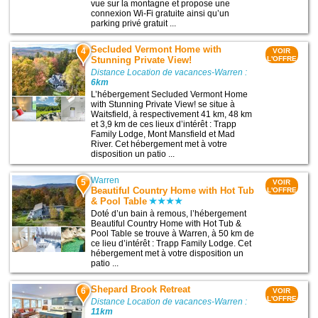
vue sur la montagne et propose une
connexion Wi-Fi gratuite ainsi qu’un
parking privé gratuit ...
Secluded Vermont Home with
4
VOIR
Stunning Private View!
L'OFFRE
Distance Location de vacances-Warren :
6km
L’hébergement Secluded Vermont Home
with Stunning Private View! se situe à
Waitsfield, à respectivement 41 km, 48 km
et 3,9 km de ces lieux d’intérêt : Trapp
Family Lodge, Mont Mansfield et Mad
River. Cet hébergement met à votre
disposition un patio ...
Warren
5
VOIR
Beautiful Country Home with Hot Tub
L'OFFRE
& Pool Table
Doté d’un bain à remous, l’hébergement
Beautiful Country Home with Hot Tub &
Pool Table se trouve à Warren, à 50 km de
ce lieu d’intérêt : Trapp Family Lodge. Cet
hébergement met à votre disposition un
patio ...
Shepard Brook Retreat
6
VOIR
L'OFFRE
Distance Location de vacances-Warren :
11km