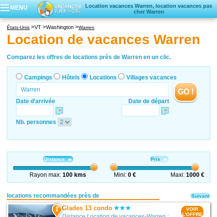
Location vacances Warren, location vacances pas
MENU
cher Warren
Campings
VT
Washington
États-Unis
Warren
Hôtels
Location de vacances Warren
Locations vacances
Villages vacances
Comparez les offres de locations près de Warren en un clic.
Campings
Hôtels
Locations
Villages vacances
GO !
Date d'arrivée
Date de départ
Nb. personnes
Distance
Prix
Rayon max:
100 kms
Mini:
0 €
Maxi:
1000 €
locations recommandées près de
Suivant
Glades 13 condo
1
VOIR
L'OFFRE
Distance Location de vacances-Warren :