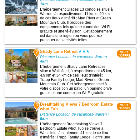
1km
L’hébergement Glades 13 condo se situe à
Warren, à respectivement 11 km et 40 km
de ces lieux d’intérêt : Mad River et Green
Mountain Club. Il propose des
équipements tels qu’une connexion Wi-Fi
gratuite et une télévision. Cet appartement
est dans une région où vous pourrez
pratiquer des activités telles ...
Shady Lane Retreat
2
VOIR
L'OFFRE
Distance Location de vacances-Warren :
4km
L’hébergement Shady Lane Retreat se
situe à Waitsfield, à respectivement 45 km,
4,9 km et 34 km de ces lieux d’intérêt :
Trapp Family Lodge, Mad River et Green
Mountain Club. Cet hébergement met à
votre disposition un patio, un parking privé
gratuit et une connexion Wi-Fi gratuite ...
Breathtaking Views 7 Bedroom Estate
3
VOIR
whot Tub
L'OFFRE
Distance Location de vacances-Warren :
5km
L’hébergement Breathtaking Views 7
Bedroom Estate whot Tub se trouve à
Waitsfield, à seulement 41 km de ce lieu
d’intérêt : Trapp Family Lodge. Il offre une