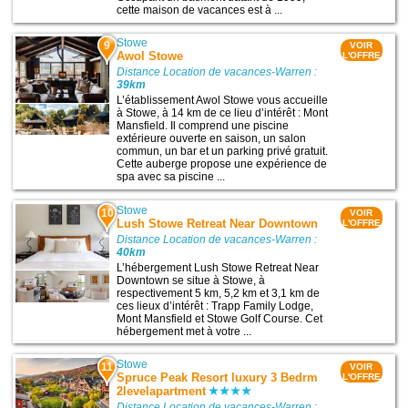
cette maison de vacances est à ...
Stowe
9
VOIR
Awol Stowe
L'OFFRE
Distance Location de vacances-Warren :
39km
L’établissement Awol Stowe vous accueille
à Stowe, à 14 km de ce lieu d’intérêt : Mont
Mansfield. Il comprend une piscine
extérieure ouverte en saison, un salon
commun, un bar et un parking privé gratuit.
Cette auberge propose une expérience de
spa avec sa piscine ...
Stowe
10
VOIR
Lush Stowe Retreat Near Downtown
L'OFFRE
Distance Location de vacances-Warren :
40km
L’hébergement Lush Stowe Retreat Near
Downtown se situe à Stowe, à
respectivement 5 km, 5,2 km et 3,1 km de
ces lieux d’intérêt : Trapp Family Lodge,
Mont Mansfield et Stowe Golf Course. Cet
hébergement met à votre ...
Stowe
11
VOIR
Spruce Peak Resort luxury 3 Bedrm
L'OFFRE
2levelapartment
Distance Location de vacances-Warren :