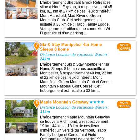
L’hébergement Shepard Brook Retreat se
situe à North Fayston, à respectivement 45
km, 8,1 km et 27 km de ces lieux d’intérêt :
Mont Mansfield, Mad River et Green
Mountain Club. Cet hébergement est
installé à 38 km de : Trapp Family Lodge.
Vous pourrez profiter d’une connexion Wi-
Fi gratuite et d’un parking ...
Ski & Stay Montpelier 4br Home
7
VOIR
Sleeps 8 home
L'OFFRE
Distance Location de vacances-Warren :
24km
L’hébergement Ski & Stay Montpelier 4br
Home Sleeps 8 home vous accueille à
Montpelier, à respectivement 40 km, 22 km
et 22 km de ces lieux d’intérêt : Mont
Mansfield, Green Mountain Club et Green
Mountain National Golf Course. Cet
hébergement est installé à 33 km ...
Maple Mountain Getaway
8
VOIR
L'OFFRE
Distance Location de vacances-Warren :
31km
L’hébergement Maple Mountain Getaway
se trouve à Richmond, à respectivement
19 km, 44 km et 18 km de ces lieux
d’intérêt : Université du Vermont, Trapp
Family Lodge et Centennial Field.
Occupant un bâtiment datant de 1999,