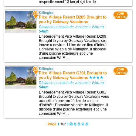
respectivement 13 km et 4,4 km de ...
Killington
14
VOIR
Pico Village Resort D209 Brought to
L'OFFRE
you by Getaway Vacations
Distance Location de vacances-Warren :
54km
L’hébergement Pico Village Resort D209
Brought to you by Getaway Vacations se
trouve à environ 11 km de ce lieu d’intérêt :
Domaine skiable de Killington. Il dispose
d’une piscine extérieure et d’une
connexion Wi-Fi ...
Killington
15
VOIR
Pico Village Resort G301 Brought to
L'OFFRE
you by Getaway Vacations
Distance Location de vacances-Warren :
54km
L’hébergement Pico Village Resort G301
Brought to you by Getaway Vacations vous
accueille à environ 11 km de ce lieu
d’intérêt : Domaine skiable de Killington. Il
dispose d’une piscine extérieure et d’une
connexion Wi-Fi ...
Page
1
sur
5
1
2
3
4
5