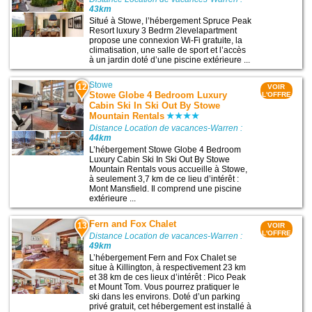
43km
Situé à Stowe, l’hébergement Spruce Peak
Resort luxury 3 Bedrm 2levelapartment
propose une connexion Wi-Fi gratuite, la
climatisation, une salle de sport et l’accès
à un jardin doté d’une piscine extérieure ...
Stowe
12
VOIR
Stowe Globe 4 Bedroom Luxury
L'OFFRE
Cabin Ski In Ski Out By Stowe
Mountain Rentals
Distance Location de vacances-Warren :
44km
L’hébergement Stowe Globe 4 Bedroom
Luxury Cabin Ski In Ski Out By Stowe
Mountain Rentals vous accueille à Stowe,
à seulement 3,7 km de ce lieu d’intérêt :
Mont Mansfield. Il comprend une piscine
extérieure ...
Fern and Fox Chalet
13
VOIR
L'OFFRE
Distance Location de vacances-Warren :
49km
L’hébergement Fern and Fox Chalet se
situe à Killington, à respectivement 23 km
et 38 km de ces lieux d’intérêt : Pico Peak
et Mount Tom. Vous pourrez pratiquer le
ski dans les environs. Doté d’un parking
privé gratuit, cet hébergement est installé à