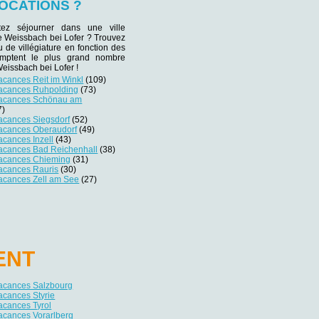
OCATIONS ?
tez séjourner dans une ville
de Weissbach bei Lofer ? Trouvez
eu de villégiature en fonction des
omptent le plus grand nombre
Weissbach bei Lofer !
acances Reit im Winkl
(109)
vacances Ruhpolding
(73)
vacances Schönau am
7)
acances Siegsdorf
(52)
vacances Oberaudorf
(49)
acances Inzell
(43)
vacances Bad Reichenhall
(38)
vacances Chieming
(31)
vacances Rauris
(30)
vacances Zell am See
(27)
ENT
vacances Salzbourg
acances Styrie
acances Tyrol
acances Vorarlberg