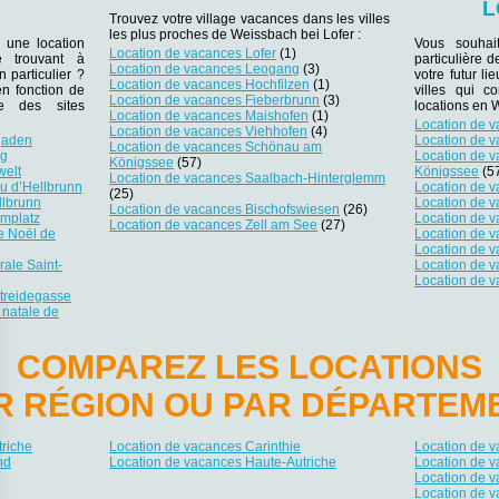
L
Trouvez votre village vacances dans les villes
les plus proches de Weissbach bei Lofer :
 une location
Vous souhai
Location de vacances Lofer
(1)
 trouvant à
particulière 
Location de vacances Leogang
(3)
n particulier ?
votre futur li
Location de vacances Hochfilzen
(1)
en fonction de
villes qui c
Location de vacances Fieberbrunn
(3)
e des sites
locations en 
Location de vacances Maishofen
(1)
Location de v
Location de vacances Viehhofen
(4)
gaden
Location de 
Location de vacances Schönau am
rg
Location de 
Königssee
(57)
welt
Königssee
(5
Location de vacances Saalbach-Hinterglemm
u d’Hellbrunn
Location de v
(25)
llbrunn
Location de 
Location de vacances Bischofswiesen
(26)
omplatz
Location de v
Location de vacances Zell am See
(27)
e Noël de
Location de 
Location de 
ale Saint-
Location de 
Location de 
treidegasse
 natale de
COMPAREZ LES LOCATIONS
R RÉGION OU PAR DÉPARTEM
riche
Location de vacances Carinthie
Location de 
nd
Location de vacances Haute-Autriche
Location de v
Location de v
Location de v