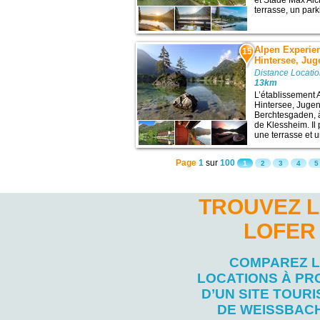
et Stade Max Aich
terrasse, un parki
Alpen Experie
15
Hintersee, Ju
Distance Locatio
13km
L’établissement 
Hintersee, Juge
Berchtesgaden, à
de Klessheim. Il
une terrasse et un
Page
1
sur
100
1
2
3
4
5
TROUVEZ L
LOFER
COMPAREZ 
LOCATIONS À PR
D’UN SITE TOURI
DE WEISSBACH