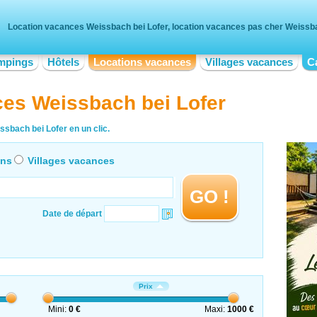
Location vacances Weissbach bei Lofer, location vacances pas cher Weissba
mpings
Hôtels
Locations vacances
Villages vacances
C
ces Weissbach bei Lofer
sbach bei Lofer en un clic.
ons
Villages vacances
GO !
Date de départ
Prix
Mini:
0 €
Maxi:
1000 €