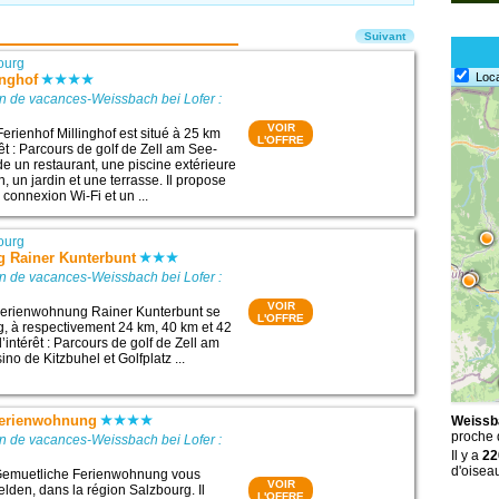
Suivant
ourg
Loc
inghof
n de vacances-Weissbach bei Lofer :
VOIR
erienhof Millinghof est situé à 25 km
L'OFFRE
rêt : Parcours de golf de Zell am See-
de un restaurant, une piscine extérieure
, un jardin et une terrasse. Il propose
connexion Wi-Fi et un ...
ourg
 Rainer Kunterbunt
n de vacances-Weissbach bei Lofer :
VOIR
erienwohnung Rainer Kunterbunt se
L'OFFRE
, à respectivement 24 km, 40 km et 42
’intérêt : Parcours de golf de Zell am
o de Kitzbuhel et Golfplatz ...
Ferienwohnung
Weissba
proche
n de vacances-Weissbach bei Lofer :
Il y a
22
d'oisea
Gemuetliche Ferienwohnung vous
VOIR
elden, dans la région Salzbourg. Il
L'OFFRE