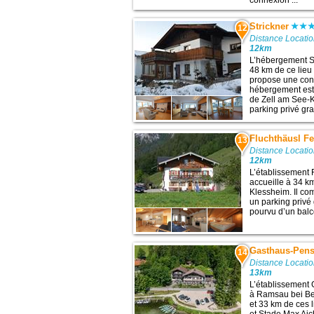
connexion ...
Strickner
12
Distance Locatio
12km
L’hébergement St
48 km de ce lieu 
propose une conn
hébergement est 
de Zell am See-K
parking privé gr
Fluchthäusl F
13
Distance Locatio
12km
L’établissement
accueille à 34 km
Klessheim. Il co
un parking privé
pourvu d’un balc
Gasthaus-Pens
14
Distance Locatio
13km
L’établissement
à Ramsau bei Be
et 33 km de ces 