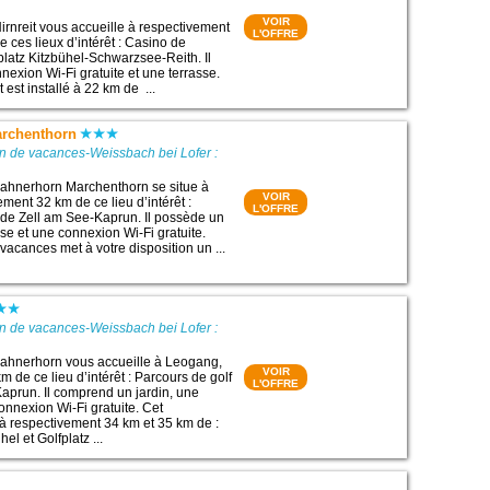
VOIR
rnreit vous accueille à respectivement
L'OFFRE
 ces lieux d’intérêt : Casino de
platz Kitzbühel-Schwarzsee-Reith. Il
exion Wi-Fi gratuite et une terrasse.
est installé à 22 km de ...
rchenthorn
n de vacances-Weissbach bei Lofer :
ahnerhorn Marchenthorn se situe à
VOIR
ment 32 km de ce lieu d’intérêt :
L'OFFRE
 de Zell am See-Kaprun. Il possède un
sse et une connexion Wi-Fi gratuite.
vacances met à votre disposition un ...
n de vacances-Weissbach bei Lofer :
ahnerhorn vous accueille à Leogang,
VOIR
 de ce lieu d’intérêt : Parcours de golf
L'OFFRE
aprun. Il comprend un jardin, une
onnexion Wi-Fi gratuite. Cet
à respectivement 34 km et 35 km de :
el et Golfplatz ...
l