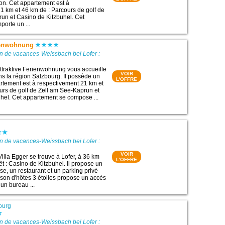
on. Cet appartement est à
1 km et 46 km de : Parcours de golf de
un et Casino de Kitzbuhel. Cet
orte un ...
rienwohnung
n de vacances-Weissbach bei Lofer :
ttraktive Ferienwohnung vous accueille
VOIR
ns la région Salzbourg. Il possède un
L'OFFRE
rtement est à respectivement 21 km et
urs de golf de Zell am See-Kaprun et
hel. Cet appartement se compose ...
g
n de vacances-Weissbach bei Lofer :
VOIR
illa Egger se trouve à Lofer, à 36 km
L'OFFRE
rêt : Casino de Kitzbuhel. Il propose un
sse, un restaurant et un parking privé
aison d'hôtes 3 étoiles propose un accès
 un bureau ...
ourg
n de vacances-Weissbach bei Lofer :