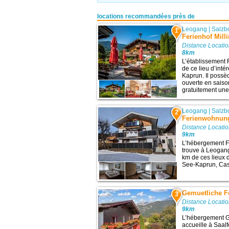
locations recommandées près de
Leogang
|
Salzb
1
Ferienhof Mill
Distance Locatio
8km
L’établissement F
de ce lieu d’inté
Kaprun. Il possè
ouverte en saison
gratuitement une 
Leogang
|
Salzb
2
Ferienwohnung
Distance Locatio
9km
L’hébergement F
trouve à Leogang
km de ces lieux d
See-Kaprun, Casin
Gemuetliche 
3
Distance Locatio
9km
L’hébergement 
accueille à Saalf