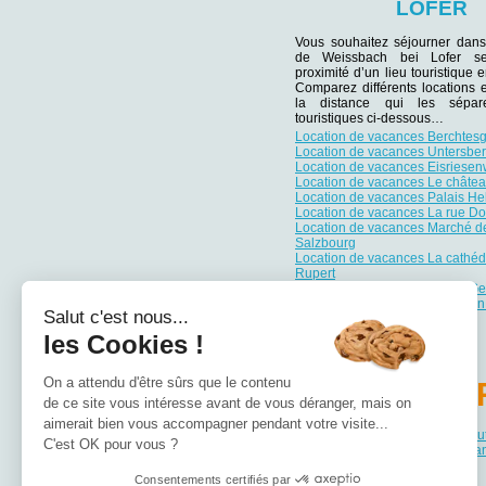
LOFER
Vous souhaitez séjourner dans
de Weissbach bei Lofer se
proximité d’un lieu touristique e
Comparez différents locations 
la distance qui les sépar
touristiques ci-dessous…
Location de vacances Berchtes
Location de vacances Untersbe
Location de vacances Eisriesen
Location de vacances Le châtea
Location de vacances Palais He
Location de vacances La rue D
Location de vacances Marché d
Salzbourg
Location de vacances La cathédr
Rupert
Location de vacances La rue Ge
Location de vacances la maison
Salut c'est nous...
Mozart
les Cookies !
On a attendu d'être sûrs que le contenu
PA
de ce site vous intéresse avant de vous déranger, mais on
aimerait bien vous accompagner pendant votre visite...
Location de vacances Basse-Aut
C'est OK pour vous ?
Location de vacances Burgenla
Consentements certifiés par