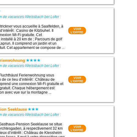
n de vacances-Weissbach bei Lofer :
rickner vous accueille à Saalfelden, à
VOIR
d’intérêt : Casino de Kitzbuhel. Il
L'OFFRE
exion Wi-Fi gratuite. Cet
installé à 20 km de : Parcours de golf
aprun. Il comprend un jardin et un
atuit. Cet appartement se compose de ...
erienwohnung
n de vacances-Weissbach bei Lofer :
 Fluchthäusl Ferienwohnung vous
VOIR
 de ce lieu d’intérêt : Château de
L'OFFRE
mprend une connexion Wi-Fi gratuite et
 gratuit. Chaque hébergement est
on avec vue sur la montagne ...
ion Seeklause
n de vacances-Weissbach bei Lofer :
 Gasthaus-Pension Seeklause se situe
VOIR
rchtesgaden, à respectivement 32 km
L'OFFRE
lieux d’intérêt : Château de Klessheim