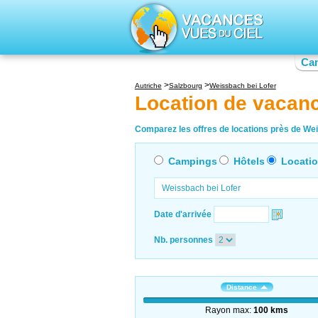
Ca
Autriche
Salzbourg
Weissbach bei Lofer
Location de vacan
Comparez les offres de locations près de Weis
Campings
Hôtels
Locati
Date d'arrivée
Nb. personnes
Distance
Rayon max:
100 kms