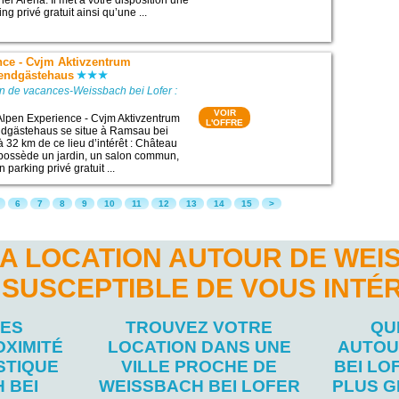
er Arena. Il met à votre disposition une
ng privé gratuit ainsi qu’une ...
nce - Cvjm Aktivzentrum
gendgästehaus
n de vacances-Weissbach bei Lofer :
VOIR
Alpen Experience - Cvjm Aktivzentrum
L'OFFRE
ndgästehaus se situe à Ramsau bei
 32 km de ce lieu d’intérêt : Château
 possède un jardin, un salon commun,
 parking privé gratuit ...
6
7
8
9
10
11
12
13
14
15
>
A LOCATION AUTOUR DE WEI
 SUSCEPTIBLE DE VOUS INTÉ
LES
TROUVEZ VOTRE
QU
OXIMITÉ
LOCATION DANS UNE
AUTOU
STIQUE
VILLE PROCHE DE
BEI LO
 BEI
WEISSBACH BEI LOFER
PLUS G