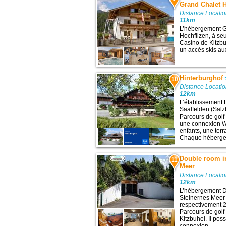
Grand Chalet 
Distance Locatio
11km
L’hébergement G
Hochfilzen, à seu
Casino de Kitzbuh
un accès skis au
...
Hinterburghof
10
Distance Locatio
12km
L’établissement 
Saalfelden (Salzb
Parcours de golf
une connexion Wi
enfants, une terr
Chaque hébergeme
Double room in
11
Meer
Distance Locatio
12km
L’hébergement D
Steinernes Meer 
respectivement 20
Parcours de golf
Kitzbuhel. Il pos