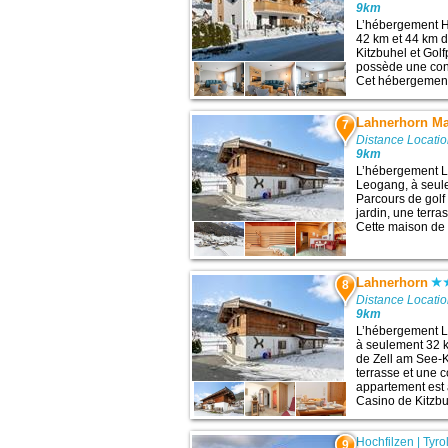
9km
L’hébergement Hi
42 km et 44 km de
Kitzbuhel et Golf
possède une conn
Cet hébergement 
Lahnerhorn Ma
7
Distance Locatio
9km
L’hébergement L
Leogang, à seule
Parcours de golf
jardin, une terra
Cette maison de 
Lahnerhorn
8
Distance Locatio
9km
L’hébergement L
à seulement 32 km
de Zell am See-K
terrasse et une c
appartement est 
Casino de Kitzbuh
Hochfilzen
|
Tyro
9