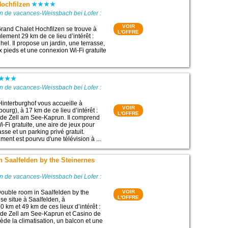
Hochfilzen
n de vacances-Weissbach bei Lofer :
VOIR
rand Chalet Hochfilzen se trouve à
L'OFFRE
lement 29 km de ce lieu d’intérêt :
el. Il propose un jardin, une terrasse,
x pieds et une connexion Wi-Fi gratuite
n de vacances-Weissbach bei Lofer :
Hinterburghof vous accueille à
VOIR
ourg), à 17 km de ce lieu d’intérêt :
L'OFFRE
 de Zell am See-Kaprun. Il comprend
-Fi gratuite, une aire de jeux pour
asse et un parking privé gratuit.
nt est pourvu d'une télévision à ...
 Saalfelden by the Steinernes
n de vacances-Weissbach bei Lofer :
ouble room in Saalfelden by the
VOIR
L'OFFRE
se situe à Saalfelden, à
 km et 49 km de ces lieux d’intérêt :
 de Zell am See-Kaprun et Casino de
sède la climatisation, un balcon et une