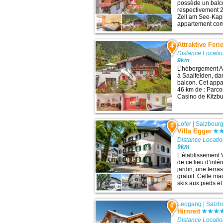
possède un balc
respectivement 2
Zell am See-Kapr
appartement comp
Attraktive Fe
4
Distance Locatio
9km
L’hébergement A
à Saalfelden, da
balcon. Cet appa
46 km de : Parco
Casino de Kitzbu
Lofer
|
Salzbour
5
Villa Egger
Distance Locatio
9km
L’établissement V
de ce lieu d’inté
jardin, une terra
gratuit. Cette m
skis aux pieds et
Leogang
|
Salzb
6
Hirnreit
Distance Locatio