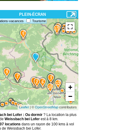
PLEIN-ÉCRAN
ations-vacances
Tourisme
15
14
13
5
9
8
7
4
3
1
2
6
11
12
+
10
−
Leaflet
| ©
OpenStreetMap
contributors
ch bei Lofer : Ou dormir
? La location la plus
 de
Weissbach bei Lofer
est à 8 km.
07 locations
dans un rayon de 100 kms à vol
u de Weissbach bei Lofer.