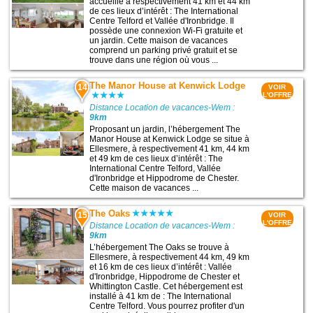
accueille à respectivement 41 km et 44 km
de ces lieux d’intérêt : The International
Centre Telford et Vallée d'Ironbridge. Il
possède une connexion Wi-Fi gratuite et
un jardin. Cette maison de vacances
comprend un parking privé gratuit et se
trouve dans une région où vous ...
The Manor House at Kenwick Lodge
14
VOIR
L'OFFRE
Distance Location de vacances-Wem :
9km
Proposant un jardin, l’hébergement The
Manor House at Kenwick Lodge se situe à
Ellesmere, à respectivement 41 km, 44 km
et 49 km de ces lieux d’intérêt : The
International Centre Telford, Vallée
d'Ironbridge et Hippodrome de Chester.
Cette maison de vacances ...
The Oaks
15
VOIR
L'OFFRE
Distance Location de vacances-Wem :
9km
L’hébergement The Oaks se trouve à
Ellesmere, à respectivement 44 km, 49 km
et 16 km de ces lieux d’intérêt : Vallée
d'Ironbridge, Hippodrome de Chester et
Whittington Castle. Cet hébergement est
installé à 41 km de : The International
Centre Telford. Vous pourrez profiter d'un