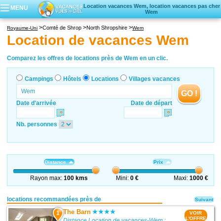
Location vacances Wem, location vacances pas cher
MENU
Wem
Campings
Comté de Shrop
North Shropshire
Royaume-Uni
Wem
Hôtels
Location de vacances Wem
Locations vacances
Villages vacances
Comparez les offres de locations près de Wem en un clic.
Campings
Hôtels
Locations
Villages vacances
GO !
Date d'arrivée
Date de départ
Nb. personnes
Distance
Prix
Rayon max:
100 kms
Mini:
0 €
Maxi:
1000 €
locations recommandées près de
Suivant
The Barn
1
VOIR
L'OFFRE
Distance Location de vacances-Wem :