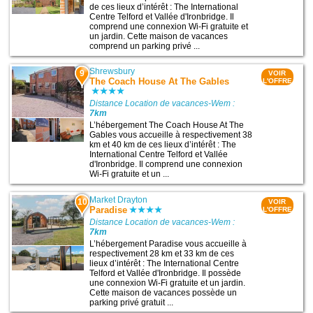
de ces lieux d’intérêt : The International
Centre Telford et Vallée d'Ironbridge. Il
comprend une connexion Wi-Fi gratuite et
un jardin. Cette maison de vacances
comprend un parking privé ...
Shrewsbury
9
VOIR
The Coach House At The Gables
L'OFFRE
Distance Location de vacances-Wem :
7km
L’hébergement The Coach House At The
Gables vous accueille à respectivement 38
km et 40 km de ces lieux d’intérêt : The
International Centre Telford et Vallée
d'Ironbridge. Il comprend une connexion
Wi-Fi gratuite et un ...
Market Drayton
10
VOIR
Paradise
L'OFFRE
Distance Location de vacances-Wem :
7km
L’hébergement Paradise vous accueille à
respectivement 28 km et 33 km de ces
lieux d’intérêt : The International Centre
Telford et Vallée d'Ironbridge. Il possède
une connexion Wi-Fi gratuite et un jardin.
Cette maison de vacances possède un
parking privé gratuit ...