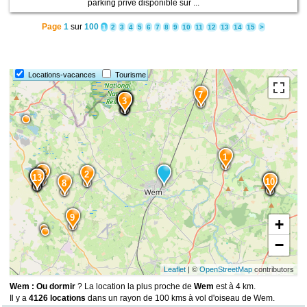
parking privé disponible sur ...
Page
1
sur
100
1
2
3
4
5
6
7
8
9
10
11
12
13
14
15
>
Locations-vacances
Tourisme
7
6
5
4
3
1
12
2
15
14
13
10
11
8
9
+
−
Leaflet
| ©
OpenStreetMap
contributors
Wem : Ou dormir
? La location la plus proche de
Wem
est à 4 km.
Il y a
4126 locations
dans un rayon de 100 kms à vol d'oiseau de Wem.