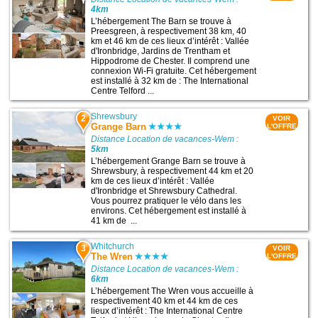
4km
L’hébergement The Barn se trouve à
Preesgreen, à respectivement 38 km, 40
km et 46 km de ces lieux d’intérêt : Vallée
d'Ironbridge, Jardins de Trentham et
Hippodrome de Chester. Il comprend une
connexion Wi-Fi gratuite. Cet hébergement
est installé à 32 km de : The International
Centre Telford ...
Shrewsbury
2
VOIR
Grange Barn
L'OFFRE
Distance Location de vacances-Wem :
5km
L’hébergement Grange Barn se trouve à
Shrewsbury, à respectivement 44 km et 20
km de ces lieux d’intérêt : Vallée
d'Ironbridge et Shrewsbury Cathedral.
Vous pourrez pratiquer le vélo dans les
environs. Cet hébergement est installé à
41 km de ...
Whitchurch
3
VOIR
The Wren
L'OFFRE
Distance Location de vacances-Wem :
6km
L’hébergement The Wren vous accueille à
respectivement 40 km et 44 km de ces
lieux d’intérêt : The International Centre