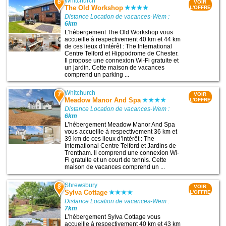
Whitchurch
6
VOIR
The Old Workshop
L'OFFRE
Distance Location de vacances-Wem :
6km
L’hébergement The Old Workshop vous
accueille à respectivement 40 km et 44 km
de ces lieux d’intérêt : The International
Centre Telford et Hippodrome de Chester.
Il propose une connexion Wi-Fi gratuite et
un jardin. Cette maison de vacances
comprend un parking ...
Whitchurch
7
VOIR
Meadow Manor And Spa
L'OFFRE
Distance Location de vacances-Wem :
6km
L’hébergement Meadow Manor And Spa
vous accueille à respectivement 36 km et
39 km de ces lieux d’intérêt : The
International Centre Telford et Jardins de
Trentham. Il comprend une connexion Wi-
Fi gratuite et un court de tennis. Cette
maison de vacances comprend un ...
Shrewsbury
8
VOIR
Sylva Cottage
L'OFFRE
Distance Location de vacances-Wem :
7km
L’hébergement Sylva Cottage vous
accueille à respectivement 40 km et 43 km