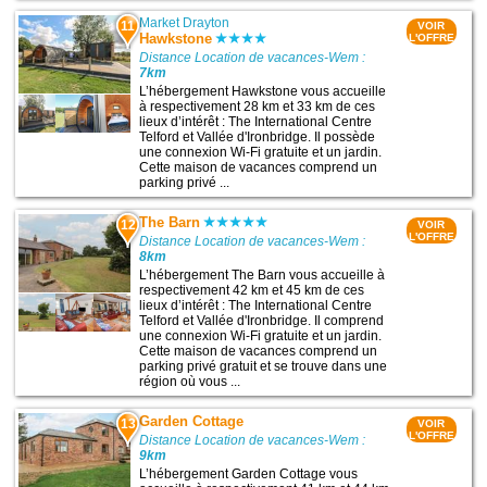
Market Drayton
11
VOIR
Hawkstone
L'OFFRE
Distance Location de vacances-Wem :
7km
L’hébergement Hawkstone vous accueille
à respectivement 28 km et 33 km de ces
lieux d’intérêt : The International Centre
Telford et Vallée d'Ironbridge. Il possède
une connexion Wi-Fi gratuite et un jardin.
Cette maison de vacances comprend un
parking privé ...
The Barn
12
VOIR
L'OFFRE
Distance Location de vacances-Wem :
8km
L’hébergement The Barn vous accueille à
respectivement 42 km et 45 km de ces
lieux d’intérêt : The International Centre
Telford et Vallée d'Ironbridge. Il comprend
une connexion Wi-Fi gratuite et un jardin.
Cette maison de vacances comprend un
parking privé gratuit et se trouve dans une
région où vous ...
Garden Cottage
13
VOIR
L'OFFRE
Distance Location de vacances-Wem :
9km
L’hébergement Garden Cottage vous