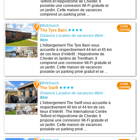
Telford et Hippodrome de Chester. Il
possède une connexion Wi-Fi gratuite et
un jardin. Cette maison de vacances
comprend un parking privé ...
Whitchurch
4
VOIR
The Tyre Barn
L'OFFRE
Distance Location de vacances-Wem :
6km
L’hébergement The Tyre Barn vous
accueille à respectivement 44 km et 45 km
de ces lieux d’intérêt : Hippodrome de
Chester et Jardins de Trentham. Il
comprend une connexion Wi-Fi gratuite et
un jardin. Cette maison de vacances
possède un parking privé gratuit et se ...
Whitchurch
5
VOIR
The Swift
L'OFFRE
Distance Location de vacances-Wem :
6km
L’hébergement The Swift vous accueille à
respectivement 40 km et 44 km de ces
lieux d’intérêt : The International Centre
Telford et Hippodrome de Chester. Il
propose une connexion Wi-Fi gratuite et
un jardin. Cette maison de vacances
possède un parking privé ...