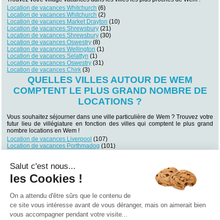
Location de vacances Whitchurch
(6)
Location de vacances Whitchurch
(2)
Location de vacances Market Drayton
(10)
Location de vacances Shrewsbury
(21)
Location de vacances Shrewsbury
(30)
Location de vacances Oswestry
(8)
Location de vacances Wellington
(1)
Location de vacances Selattyn
(1)
Location de vacances Oswestry
(31)
Location de vacances Chirk
(3)
QUELLES VILLES AUTOUR DE WEM
COMPTENT LE PLUS GRAND NOMBRE DE
LOCATIONS ?
Vous souhaitez séjourner dans une ville particulière de Wem ? Trouvez votre
futur lieu de villégiature en fonction des villes qui comptent le plus grand
nombre locations en Wem !
Location de vacances Liverpool
(107)
Location de vacances Porthmadog
(101)
Location de vacances Buxton
(96)
Location de vacances Birmingham
(89)
Salut c'est nous...
Location de vacances Llandudno
(87)
Location de vacances Manchester
(85)
les Cookies !
Location de vacances Manchester
(82)
Location de vacances Conwy
(71)
Location de vacances Matlock
(63)
On a attendu d'être sûrs que le contenu de
Location de vacances Chester
(61)
ce site vous intéresse avant de vous déranger, mais on aimerait bien
vous accompagner pendant votre visite...
Qui sommes nous ?
|
Contactez-nous
|
Nos partenaires