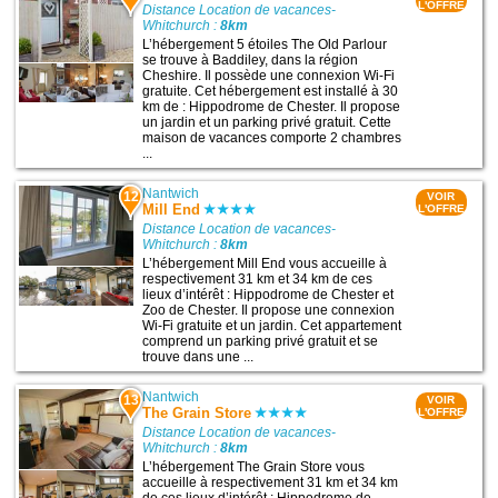
L'OFFRE
Distance Location de vacances-
Whitchurch :
8km
L’hébergement 5 étoiles The Old Parlour
se trouve à Baddiley, dans la région
Cheshire. Il possède une connexion Wi-Fi
gratuite. Cet hébergement est installé à 30
km de : Hippodrome de Chester. Il propose
un jardin et un parking privé gratuit. Cette
maison de vacances comporte 2 chambres
...
Nantwich
12
VOIR
Mill End
L'OFFRE
Distance Location de vacances-
Whitchurch :
8km
L’hébergement Mill End vous accueille à
respectivement 31 km et 34 km de ces
lieux d’intérêt : Hippodrome de Chester et
Zoo de Chester. Il propose une connexion
Wi-Fi gratuite et un jardin. Cet appartement
comprend un parking privé gratuit et se
trouve dans une ...
Nantwich
13
VOIR
The Grain Store
L'OFFRE
Distance Location de vacances-
Whitchurch :
8km
L’hébergement The Grain Store vous
accueille à respectivement 31 km et 34 km