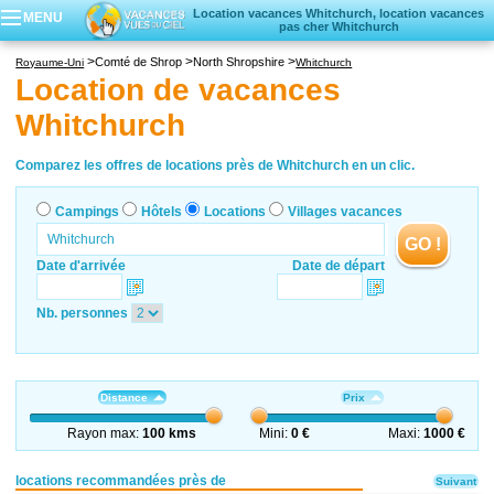
Location vacances Whitchurch, location vacances
MENU
pas cher Whitchurch
Campings
Comté de Shrop
North Shropshire
Royaume-Uni
Whitchurch
Hôtels
Location de vacances
Locations vacances
Whitchurch
Villages vacances
Comparez les offres de locations près de Whitchurch en un clic.
Campings
Hôtels
Locations
Villages vacances
GO !
Date d'arrivée
Date de départ
Nb. personnes
Distance
Prix
Rayon max:
100 kms
Mini:
0 €
Maxi:
1000 €
locations recommandées près de
Suivant