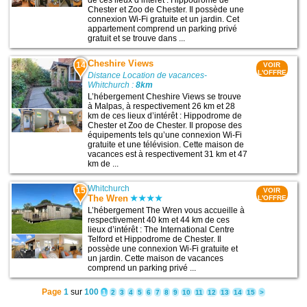
de ces lieux d’intérêt : Hippodrome de
Chester et Zoo de Chester. Il possède une
connexion Wi-Fi gratuite et un jardin. Cet
appartement comprend un parking privé
gratuit et se trouve dans ...
Cheshire Views
14
VOIR
L'OFFRE
Distance Location de vacances-
Whitchurch :
8km
L’hébergement Cheshire Views se trouve
à Malpas, à respectivement 26 km et 28
km de ces lieux d’intérêt : Hippodrome de
Chester et Zoo de Chester. Il propose des
équipements tels qu’une connexion Wi-Fi
gratuite et une télévision. Cette maison de
vacances est à respectivement 31 km et 47
km de ...
Whitchurch
15
VOIR
The Wren
L'OFFRE
L’hébergement The Wren vous accueille à
respectivement 40 km et 44 km de ces
lieux d’intérêt : The International Centre
Telford et Hippodrome de Chester. Il
possède une connexion Wi-Fi gratuite et
un jardin. Cette maison de vacances
comprend un parking privé ...
Page
1
sur
100
1
2
3
4
5
6
7
8
9
10
11
12
13
14
15
>