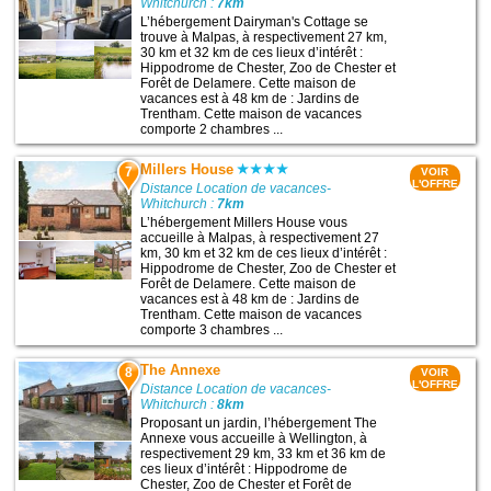
Whitchurch :
7km
L’hébergement Dairyman's Cottage se
trouve à Malpas, à respectivement 27 km,
30 km et 32 km de ces lieux d’intérêt :
Hippodrome de Chester, Zoo de Chester et
Forêt de Delamere. Cette maison de
vacances est à 48 km de : Jardins de
Trentham. Cette maison de vacances
comporte 2 chambres ...
Millers House
7
VOIR
L'OFFRE
Distance Location de vacances-
Whitchurch :
7km
L’hébergement Millers House vous
accueille à Malpas, à respectivement 27
km, 30 km et 32 km de ces lieux d’intérêt :
Hippodrome de Chester, Zoo de Chester et
Forêt de Delamere. Cette maison de
vacances est à 48 km de : Jardins de
Trentham. Cette maison de vacances
comporte 3 chambres ...
The Annexe
8
VOIR
L'OFFRE
Distance Location de vacances-
Whitchurch :
8km
Proposant un jardin, l’hébergement The
Annexe vous accueille à Wellington, à
respectivement 29 km, 33 km et 36 km de
ces lieux d’intérêt : Hippodrome de
Chester, Zoo de Chester et Forêt de