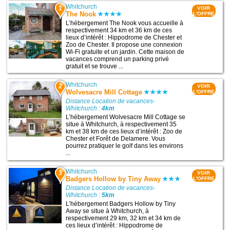
Whitchurch
1
VOIR
The Nook
L'OFFRE
L’hébergement The Nook vous accueille à
respectivement 34 km et 36 km de ces
lieux d’intérêt : Hippodrome de Chester et
Zoo de Chester. Il propose une connexion
Wi-Fi gratuite et un jardin. Cette maison de
vacances comprend un parking privé
gratuit et se trouve ...
Whitchurch
2
VOIR
Wolvesacre Mill Cottage
L'OFFRE
Distance Location de vacances-
Whitchurch :
4km
L’hébergement Wolvesacre Mill Cottage se
situe à Whitchurch, à respectivement 35
km et 38 km de ces lieux d’intérêt : Zoo de
Chester et Forêt de Delamere. Vous
pourrez pratiquer le golf dans les environs
...
Whitchurch
3
VOIR
Badgers Hollow by Tiny Away
L'OFFRE
Distance Location de vacances-
Whitchurch :
5km
L’hébergement Badgers Hollow by Tiny
Away se situe à Whitchurch, à
respectivement 29 km, 32 km et 34 km de
ces lieux d’intérêt : Hippodrome de