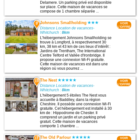
Delamere. Un parking privé est disponible
sur place. Cette maison de vacances se
compose de 1 chambre séparée ...
Johnsons Smallholding
9
VOIR
L'OFFRE
Distance Location de vacances-
Whitchurch :
8km
L’hébergement Johnsons Smallholding se
trouve à Longford, à respectivement 30
km, 38 km et 43 km de ces lieux d’intérêt :
Jardins de Trentham, The International
Centre Telford et Vallée d'Ironbridge. Il
propose une connexion Wi-Fi gratuite.
Cette maison de vacances est dans une
région où vous pourrez ...
The Nest
10
VOIR
L'OFFRE
Distance Location de vacances-
Whitchurch :
8km
L’hébergement 5 étoiles The Nest vous
accueille à Baddiley, dans la région
Cheshire. Il possède une connexion Wi-Fi
gratuite. Cet hébergement est installé à 30
km de : Hippodrome de Chester. Il
comprend un jardin et un parking privé
gratuit. Cette maison de vacances
comporte 1 chambre ...
The Old Parlour
11
VOIR