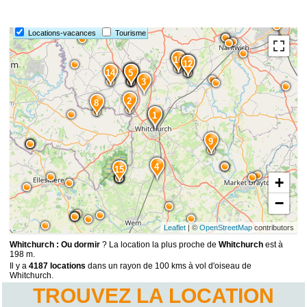
Locations-vacances
Tourisme
10
11
13
12
14
7
6
5
3
2
8
1
9
4
15
+
−
Leaflet
| ©
OpenStreetMap
contributors
Whitchurch : Ou dormir
? La location la plus proche de
Whitchurch
est à
198 m.
Il y a
4187 locations
dans un rayon de 100 kms à vol d'oiseau de
Whitchurch.
TROUVEZ LA LOCATION