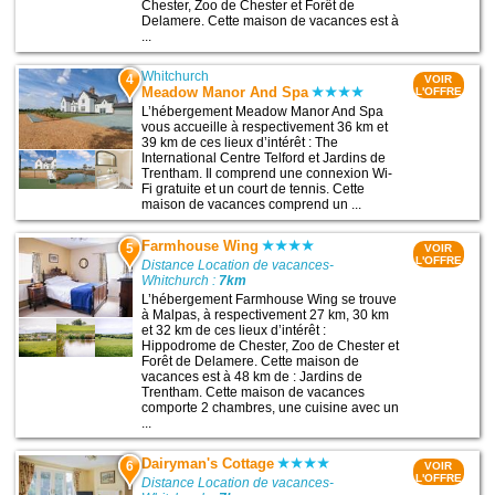
Chester, Zoo de Chester et Forêt de
Delamere. Cette maison de vacances est à
...
Whitchurch
4
VOIR
Meadow Manor And Spa
L'OFFRE
L’hébergement Meadow Manor And Spa
vous accueille à respectivement 36 km et
39 km de ces lieux d’intérêt : The
International Centre Telford et Jardins de
Trentham. Il comprend une connexion Wi-
Fi gratuite et un court de tennis. Cette
maison de vacances comprend un ...
Farmhouse Wing
5
VOIR
L'OFFRE
Distance Location de vacances-
Whitchurch :
7km
L’hébergement Farmhouse Wing se trouve
à Malpas, à respectivement 27 km, 30 km
et 32 km de ces lieux d’intérêt :
Hippodrome de Chester, Zoo de Chester et
Forêt de Delamere. Cette maison de
vacances est à 48 km de : Jardins de
Trentham. Cette maison de vacances
comporte 2 chambres, une cuisine avec un
...
Dairyman's Cottage
6
VOIR
L'OFFRE
Distance Location de vacances-