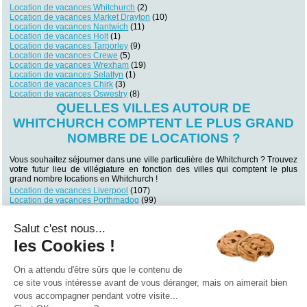
Location de vacances Whitchurch
(2)
Location de vacances Market Drayton
(10)
Location de vacances Nantwich
(11)
Location de vacances Holt
(1)
Location de vacances Tarporley
(9)
Location de vacances Crewe
(5)
Location de vacances Wrexham
(19)
Location de vacances Selattyn
(1)
Location de vacances Chirk
(3)
Location de vacances Oswestry
(8)
QUELLES VILLES AUTOUR DE
WHITCHURCH COMPTENT LE PLUS GRAND
NOMBRE DE LOCATIONS ?
Vous souhaitez séjourner dans une ville particulière de Whitchurch ? Trouvez
votre futur lieu de villégiature en fonction des villes qui comptent le plus
grand nombre locations en Whitchurch !
Location de vacances Liverpool
(107)
Location de vacances Porthmadog
(99)
Location de vacances Buxton
(97)
Location de vacances Birmingham
(90)
Salut c'est nous...
Location de vacances Llandudno
(88)
Location de vacances Manchester
(85)
les Cookies !
Location de vacances Manchester
(83)
Location de vacances Conwy
(71)
Location de vacances Matlock
(65)
On a attendu d'être sûrs que le contenu de
Location de vacances Bakewell
(62)
ce site vous intéresse avant de vous déranger, mais on aimerait bien
vous accompagner pendant votre visite...
Qui sommes nous ?
|
Contactez-nous
|
Nos partenaires