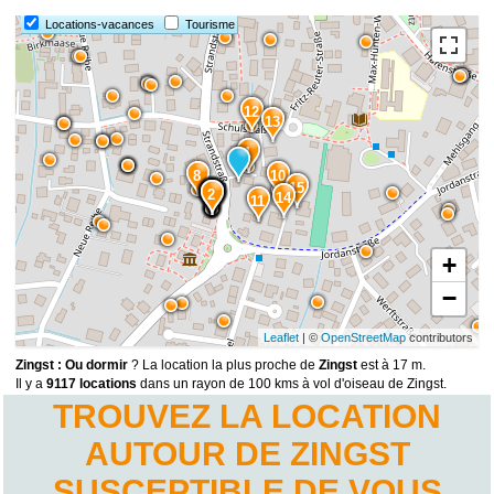
Locations-vacances
Tourisme
12
13
1
8
10
15
9
7
6
5
4
3
2
14
11
+
−
Leaflet
| ©
OpenStreetMap
contributors
Zingst : Ou dormir
? La location la plus proche de
Zingst
est à 17 m.
Il y a
9117 locations
dans un rayon de 100 kms à vol d'oiseau de Zingst.
TROUVEZ LA LOCATION
AUTOUR DE ZINGST
SUSCEPTIBLE DE VOUS