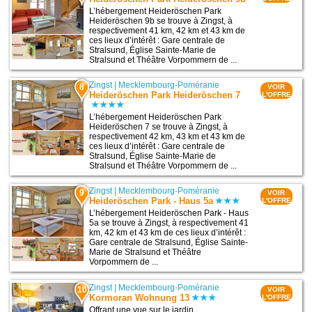
L’hébergement Heideröschen Park
Heideröschen 9b se trouve à Zingst, à
respectivement 41 km, 42 km et 43 km de
ces lieux d’intérêt : Gare centrale de
Stralsund, Église Sainte-Marie de
Stralsund et Théâtre Vorpommern de ...
Zingst
|
Mecklembourg-Poméranie
8
VOIR
Heideröschen Park Heideröschen 7
L'OFFRE
L’hébergement Heideröschen Park
Heideröschen 7 se trouve à Zingst, à
respectivement 42 km, 43 km et 43 km de
ces lieux d’intérêt : Gare centrale de
Stralsund, Église Sainte-Marie de
Stralsund et Théâtre Vorpommern de ...
Zingst
|
Mecklembourg-Poméranie
9
VOIR
Heideröschen Park - Haus 5a
L'OFFRE
L’hébergement Heideröschen Park - Haus
5a se trouve à Zingst, à respectivement 41
km, 42 km et 43 km de ces lieux d’intérêt :
Gare centrale de Stralsund, Église Sainte-
Marie de Stralsund et Théâtre
Vorpommern de ...
Zingst
|
Mecklembourg-Poméranie
10
VOIR
Kormoran Wohnung 13
L'OFFRE
Offrant une vue sur le jardin,