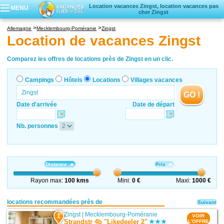
Location vacances Zingst, location vacances pas
MENU
cher Zingst
Campings
Allemagne
Mecklembourg-Poméranie
Zingst
Hôtels
Location de vacances Zingst
Locations vacances
Villages vacances
Comparez les offres de locations près de Zingst en un clic.
Campings
Hôtels
Locations
Villages vacances
GO !
Date d'arrivée
Date de départ
Nb. personnes
Distance
Prix
Rayon max:
100 kms
Mini:
0 €
Maxi:
1000 €
locations recommandées près de
Suivant
Zingst
|
Mecklembourg-Poméranie
1
VOIR
Strandstr 4b "Likedeeler 2"
L'OFFRE