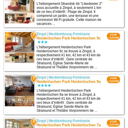
L’hébergement Strandstr 4b "Likedeeler 2"
vous accueille à Zingst, à seulement 1 km
de ce lieu d’intérêt : Plage de Zingst. Il
comprend un jardin, une terrasse et une
connexion Wi-Fi gratuite. Cette maison de
vacances ...
Zingst
|
Mecklembourg-Poméranie
2
VOIR
Heideröschen Park Heideröschen 9c
L'OFFRE
L’hébergement Heideröschen Park
Heideröschen 9c se trouve à Zingst, à
respectivement 41 km, 42 km et 43 km de
ces lieux d’intérêt : Gare centrale de
Stralsund, Église Sainte-Marie de
Stralsund et Théâtre Vorpommern de ...
Zingst
|
Mecklembourg-Poméranie
3
VOIR
Heideröschen Park Heideröschen 9a
L'OFFRE
L’hébergement Heideröschen Park
Heideröschen 9a se trouve à Zingst, à
respectivement 41 km, 42 km et 43 km de
ces lieux d’intérêt : Gare centrale de
Stralsund, Église Sainte-Marie de
Stralsund et Théâtre Vorpommern de ...
Zingst
|
Mecklembourg-Poméranie
4
VOIR
Heideröschen Park Heideröschen 7a
L'OFFRE