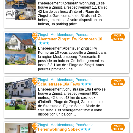
l’hébergement Kormoran Wohnung 13 se
trouve à Zingst, à respectivement 1,1 km et
42 km de ces lieux d’intérêt : Plage de
Zingst et Gare centrale de Stralsund. Cet
hébergement met à votre disposition un
balcon, un parking privé ...
Zingst
|
Mecklembourg-Poméranie
11
VOIR
Abenteuer Zingst, Fw Kormoran 10
L'OFFRE
L’hébergement Abenteuer Zingst, Fw
Kormoran 10 vous accueille à Zingst, dans
la région Mecklembourg-Poméranie. Il
possède un balcon. Cet hébergement est
installé à 1 km de : Plage de Zingst. Vous
pourrez profiter d’une ...
Zingst
|
Mecklembourg-Poméranie
12
VOIR
Schulstrasse 10a Fewo
L'OFFRE
L’hébergement Schulstrasse 10a Fewo se
trouve à Zingst, à respectivement 900
mètres, 42 km et 43 km de ces lieux
d’intérêt : Plage de Zingst, Gare centrale
de Stralsund et Église Sainte-Marie de
Stralsund. Cet hébergement met à votre
disposition un balcon ...
Zingst
|
Mecklembourg-Poméranie
13
VOIR
Ferienwohnung Sobek
L'OFFRE