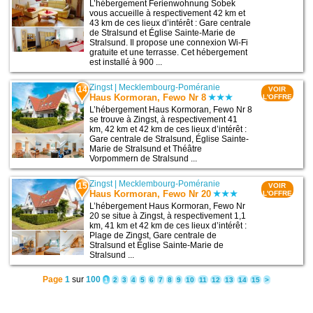
L’hébergement Ferienwohnung Sobek
vous accueille à respectivement 42 km et
43 km de ces lieux d’intérêt : Gare centrale
de Stralsund et Église Sainte-Marie de
Stralsund. Il propose une connexion Wi-Fi
gratuite et une terrasse. Cet hébergement
est installé à 900 ...
Zingst
|
Mecklembourg-Poméranie
14
VOIR
Haus Kormoran, Fewo Nr 8
L'OFFRE
L’hébergement Haus Kormoran, Fewo Nr 8
se trouve à Zingst, à respectivement 41
km, 42 km et 42 km de ces lieux d’intérêt :
Gare centrale de Stralsund, Église Sainte-
Marie de Stralsund et Théâtre
Vorpommern de Stralsund ...
Zingst
|
Mecklembourg-Poméranie
15
VOIR
Haus Kormoran, Fewo Nr 20
L'OFFRE
L’hébergement Haus Kormoran, Fewo Nr
20 se situe à Zingst, à respectivement 1,1
km, 41 km et 42 km de ces lieux d’intérêt :
Plage de Zingst, Gare centrale de
Stralsund et Église Sainte-Marie de
Stralsund ...
Page
1
sur
100
1
2
3
4
5
6
7
8
9
10
11
12
13
14
15
>