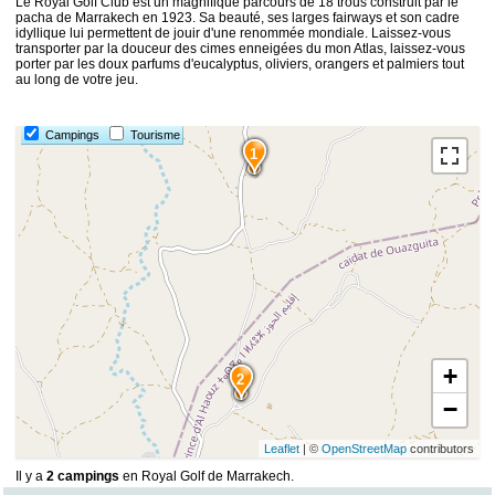
Le Royal Golf Club est un magnifique parcours de 18 trous construit par le
pacha de Marrakech en 1923. Sa beauté, ses larges fairways et son cadre
idyllique lui permettent de jouir d'une renommée mondiale. Laissez-vous
transporter par la douceur des cimes enneigées du mon Atlas, laissez-vous
porter par les doux parfums d'eucalyptus, oliviers, orangers et palmiers tout
au long de votre jeu.
Campings
Tourisme
1
+
2
−
Leaflet
| ©
OpenStreetMap
contributors
Il y a
2 campings
en Royal Golf de Marrakech.