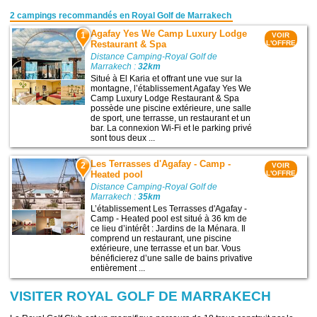
2 campings recommandés en Royal Golf de Marrakech
Agafay Yes We Camp Luxury Lodge
1
VOIR
Restaurant & Spa
L'OFFRE
Distance Camping-Royal Golf de
Marrakech :
32km
Situé à El Karia et offrant une vue sur la
montagne, l’établissement Agafay Yes We
Camp Luxury Lodge Restaurant & Spa
possède une piscine extérieure, une salle
de sport, une terrasse, un restaurant et un
bar. La connexion Wi-Fi et le parking privé
sont tous deux ...
Les Terrasses d'Agafay - Camp -
2
VOIR
Heated pool
L'OFFRE
Distance Camping-Royal Golf de
Marrakech :
35km
L’établissement Les Terrasses d'Agafay -
Camp - Heated pool est situé à 36 km de
ce lieu d’intérêt : Jardins de la Ménara. Il
comprend un restaurant, une piscine
extérieure, une terrasse et un bar. Vous
bénéficierez d’une salle de bains privative
entièrement ...
VISITER ROYAL GOLF DE MARRAKECH