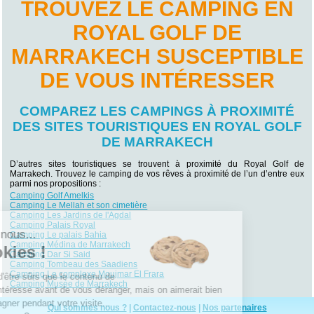
TROUVEZ LE CAMPING EN
ROYAL GOLF DE
MARRAKECH SUSCEPTIBLE
DE VOUS INTÉRESSER
COMPAREZ LES CAMPINGS À PROXIMITÉ
DES SITES TOURISTIQUES EN ROYAL GOLF
DE MARRAKECH
D’autres sites touristiques se trouvent à proximité du Royal Golf de
Marrakech. Trouvez le camping de vos rêves à proximité de l’un d’entre eux
parmi nos propositions :
Camping Golf Amelkis
Camping Le Mellah et son cimetière
Camping Les Jardins de l'Agdal
Camping Palais Royal
Salut c'est nous...
Camping Le palais Bahia
Camping Médina de Marrakech
les Cookies !
Camping Dar Si Said
Camping Tombeau des Saadiens
Camping Le complexe Moujmar El Frara
On a attendu d'être sûrs que le contenu de
Camping Musée de Marrakech
ce site vous intéresse avant de vous déranger, mais on aimerait bien
vous accompagner pendant votre visite...
Qui sommes nous ?
|
Contactez-nous
|
Nos partenaires