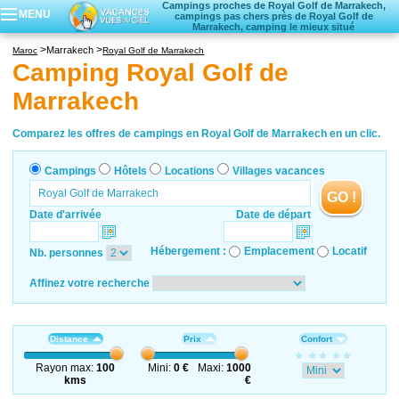
Campings proches de Royal Golf de Marrakech,
MENU
campings pas chers près de Royal Golf de
Marrakech, camping le mieux situé
Campings
Marrakech
Maroc
Royal Golf de Marrakech
Hôtels
Camping Royal Golf de
Locations vacances
Marrakech
Villages vacances
Comparez les offres de campings en Royal Golf de Marrakech en un clic.
Campings
Hôtels
Locations
Villages vacances
GO !
Date d'arrivée
Date de départ
Hébergement :
Emplacement
Locatif
Nb. personnes
Affinez votre recherche
Distance
Prix
Confort
Rayon max:
100
Mini:
0 €
Maxi:
1000
kms
€