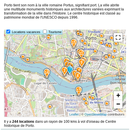
Porto tient son nom à la ville romaine Portus, signifiant port. La ville abrite
une multitude monuments historiques aux architectures variées exprimant la
transformation de la ville dans l'Histoire. Le centre historique est classé au
patrimoine mondial de l'UNESCO depuis 1996.
Locations vacances
Tourisme
15
12
11
10
6
9
4
2
1
3
7
14
5
8
13
+
−
Leaflet
| ©
OpenStreetMap
contributors
Il y a
244 locations
dans un rayon de 100 kms à vol d'oiseau de Centre
historique de Porto.