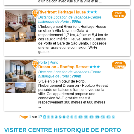
d’un balcon avec vue sur la ville et le ...
Riverfront Heritage House
14
VOIR
L'OFFRE
Distance Location de vacances-Centre
historique de Porto :
600m
L’hébergement Riverfront Heritage House
se situe à Vila Nova de Gaia, à
respectivement 1,7 km, 4,9 km et 5,4 km de
ces lieux d’intérêt : Fleuve Douro, Colisée
de Porto et Gare de São Bento. Il possède
une terrasse et une connexion Wi-Fi
gratuite ...
Porto
|
Porto
15
VOIR
Dream on - Rooftop Retreat
L'OFFRE
Distance Location de vacances-Centre
historique de Porto :
700m
Situé en plein cœur de Porto,
l’hébergement Dream on - Rooftop Retreat
possède un balcon offrant une vue sur la
ville. Cet appartement propose une
connexion Wi-Fi gratuite et est à
respectivement 300 mètres et 600 mètres
...
Page
1
sur
17
1
2
3
4
5
6
7
8
9
10
11
12
13
14
15
>
VISITER CENTRE HISTORIQUE DE PORTO