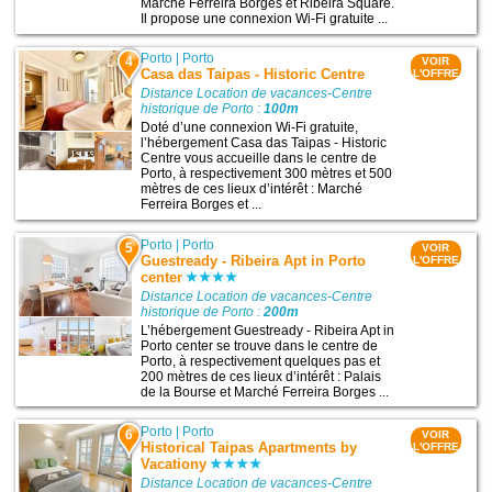
Marché Ferreira Borges et Ribeira Square.
Il propose une connexion Wi-Fi gratuite ...
Porto
|
Porto
4
VOIR
Casa das Taipas - Historic Centre
L'OFFRE
Distance Location de vacances-Centre
historique de Porto :
100m
Doté d’une connexion Wi-Fi gratuite,
l’hébergement Casa das Taipas - Historic
Centre vous accueille dans le centre de
Porto, à respectivement 300 mètres et 500
mètres de ces lieux d’intérêt : Marché
Ferreira Borges et ...
Porto
|
Porto
5
VOIR
Guestready - Ribeira Apt in Porto
L'OFFRE
center
Distance Location de vacances-Centre
historique de Porto :
200m
L’hébergement Guestready - Ribeira Apt in
Porto center se trouve dans le centre de
Porto, à respectivement quelques pas et
200 mètres de ces lieux d’intérêt : Palais
de la Bourse et Marché Ferreira Borges ...
Porto
|
Porto
6
VOIR
Historical Taipas Apartments by
L'OFFRE
Vacationy
Distance Location de vacances-Centre