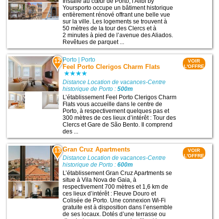
Installé au cœur de Porto, l'Alibi by
Yoursporto occupe un bâtiment historique
entièrement rénové offrant une belle vue
sur la ville. Les logements se trouvent à
50 mètres de la tour des Clercs et à
2 minutes à pied de l’avenue des Aliados.
Revêtues de parquet ...
Porto
|
Porto
12
VOIR
Feel Porto Clerigos Charm Flats
L'OFFRE
Distance Location de vacances-Centre
historique de Porto :
500m
L’établissement Feel Porto Clerigos Charm
Flats vous accueille dans le centre de
Porto, à respectivement quelques pas et
300 mètres de ces lieux d’intérêt : Tour des
Clercs et Gare de São Bento. Il comprend
des ...
Gran Cruz Apartments
13
VOIR
L'OFFRE
Distance Location de vacances-Centre
historique de Porto :
600m
L’établissement Gran Cruz Apartments se
situe à Vila Nova de Gaia, à
respectivement 700 mètres et 1,6 km de
ces lieux d’intérêt : Fleuve Douro et
Colisée de Porto. Une connexion Wi-Fi
gratuite est à disposition dans l’ensemble
de ses locaux. Dotés d’une terrasse ou