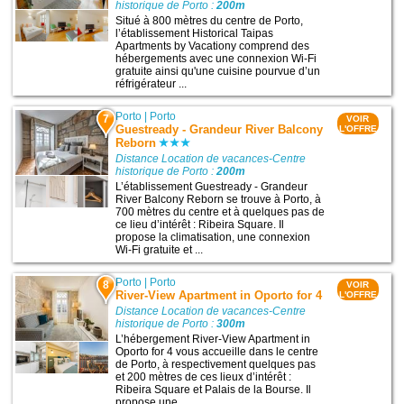
historique de Porto :
200m
Situé à 800 mètres du centre de Porto,
l’établissement Historical Taipas
Apartments by Vacationy comprend des
hébergements avec une connexion Wi-Fi
gratuite ainsi qu'une cuisine pourvue d’un
réfrigérateur ...
Porto
|
Porto
7
VOIR
Guestready - Grandeur River Balcony
L'OFFRE
Reborn
Distance Location de vacances-Centre
historique de Porto :
200m
L’établissement Guestready - Grandeur
River Balcony Reborn se trouve à Porto, à
700 mètres du centre et à quelques pas de
ce lieu d’intérêt : Ribeira Square. Il
propose la climatisation, une connexion
Wi-Fi gratuite et ...
Porto
|
Porto
8
VOIR
River-View Apartment in Oporto for 4
L'OFFRE
Distance Location de vacances-Centre
historique de Porto :
300m
L’hébergement River-View Apartment in
Oporto for 4 vous accueille dans le centre
de Porto, à respectivement quelques pas
et 200 mètres de ces lieux d’intérêt :
Ribeira Square et Palais de la Bourse. Il
propose une ...