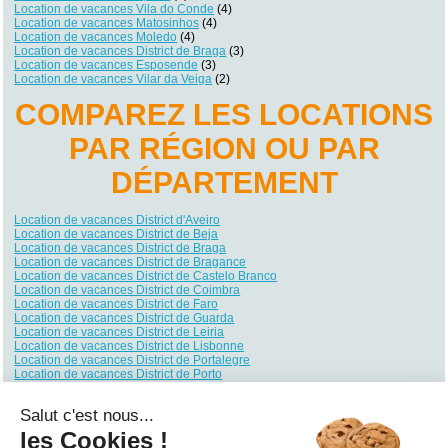
Location de vacances Vila do Conde
(4)
Location de vacances Matosinhos
(4)
Location de vacances Moledo
(4)
Location de vacances District de Braga
(3)
Location de vacances Esposende
(3)
Location de vacances Vilar da Veiga
(2)
COMPAREZ LES LOCATIONS
PAR RÉGION OU PAR
DÉPARTEMENT
Location de vacances District d'Aveiro
Location de vacances District de Beja
Location de vacances District de Braga
Location de vacances District de Bragance
Location de vacances District de Castelo Branco
Location de vacances District de Coimbra
Location de vacances District de Faro
Location de vacances District de Guarda
Location de vacances District de Leiria
Location de vacances District de Lisbonne
Location de vacances District de Portalegre
Location de vacances District de Porto
Location de vacances District de Santarém
Location de vacances District de Setúbal
Salut c'est nous...
Location de vacances District de Viana do Castelo
Location de vacances District de Vila Real
les Cookies !
Location de vacances District de Viseu