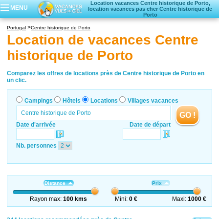
Location vacances Centre historique de Porto,
MENU
location vacances pas cher Centre historique de
Porto
Campings
Portugal
Centre historique de Porto
Hôtels
Location de vacances Centre
Locations vacances
historique de Porto
Villages vacances
Comparez les offres de locations près de Centre historique de Porto en
un clic.
Campings
Hôtels
Locations
Villages vacances
GO !
Date d'arrivée
Date de départ
Nb. personnes
Distance
Prix
Rayon max:
100 kms
Mini:
0 €
Maxi:
1000 €