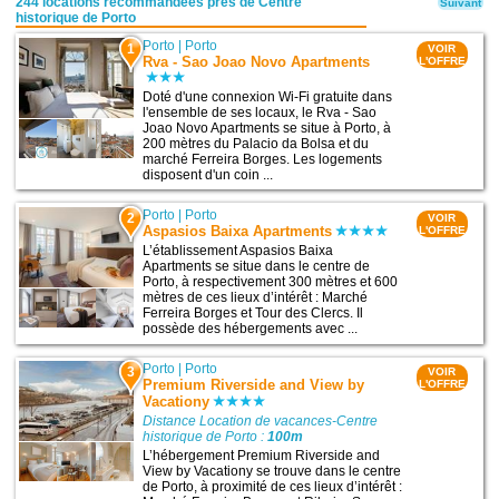
244 locations recommandées près de Centre
Suivant
historique de Porto
Porto
|
Porto
1
VOIR
Rva - Sao Joao Novo Apartments
L'OFFRE
Doté d'une connexion Wi-Fi gratuite dans
l'ensemble de ses locaux, le Rva - Sao
Joao Novo Apartments se situe à Porto, à
200 mètres du Palacio da Bolsa et du
marché Ferreira Borges. Les logements
disposent d'un coin ...
Porto
|
Porto
2
VOIR
Aspasios Baixa Apartments
L'OFFRE
L’établissement Aspasios Baixa
Apartments se situe dans le centre de
Porto, à respectivement 300 mètres et 600
mètres de ces lieux d’intérêt : Marché
Ferreira Borges et Tour des Clercs. Il
possède des hébergements avec ...
Porto
|
Porto
3
VOIR
Premium Riverside and View by
L'OFFRE
Vacationy
Distance Location de vacances-Centre
historique de Porto :
100m
L’hébergement Premium Riverside and
View by Vacationy se trouve dans le centre
de Porto, à proximité de ces lieux d’intérêt :