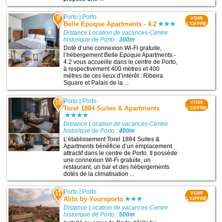
Porto
|
Porto
9
VOIR
Belle Epoque Apartments - 4.2
L'OFFRE
Distance Location de vacances-Centre
historique de Porto :
300m
Doté d’une connexion Wi-Fi gratuite,
l’hébergement Belle Epoque Apartments -
4.2 vous accueille dans le centre de Porto,
à respectivement 400 mètres et 400
mètres de ces lieux d’intérêt : Ribeira
Square et Palais de la ...
Porto
|
Porto
10
VOIR
Torel 1884 Suites & Apartments
L'OFFRE
Distance Location de vacances-Centre
historique de Porto :
400m
L’établissement Torel 1884 Suites &
Apartments bénéficie d’un emplacement
attractif dans le centre de Porto. Il possède
une connexion Wi-Fi gratuite, un
restaurant, un bar et des hébergements
dotés de la climatisation ...
Porto
|
Porto
11
VOIR
Alibi by Yoursporto
L'OFFRE
Distance Location de vacances-Centre
historique de Porto :
500m