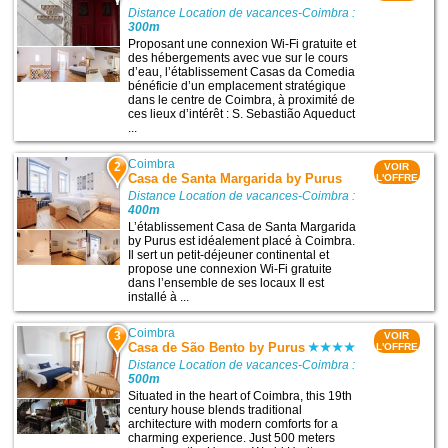
Distance Location de vacances-Coimbra :
300m
Proposant une connexion Wi-Fi gratuite et
des hébergements avec vue sur le cours
d’eau, l’établissement Casas da Comedia
bénéficie d’un emplacement stratégique
dans le centre de Coimbra, à proximité de
ces lieux d’intérêt : S. Sebastião Aqueduct
...
Coimbra
2
VOIR
Casa de Santa Margarida by Purus
L'OFFRE
Distance Location de vacances-Coimbra :
400m
L’établissement Casa de Santa Margarida
by Purus est idéalement placé à Coimbra.
Il sert un petit-déjeuner continental et
propose une connexion Wi-Fi gratuite
dans l’ensemble de ses locaux Il est
installé à ...
Coimbra
3
VOIR
Casa de São Bento by Purus
L'OFFRE
Distance Location de vacances-Coimbra :
500m
Situated in the heart of Coimbra, this 19th
century house blends traditional
architecture with modern comforts for a
charming experience. Just 500 meters