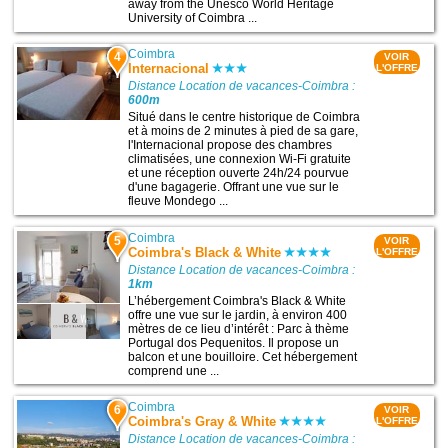
away from the Unesco World Heritage
University of Coimbra ...
Coimbra
4
VOIR
Internacional
L'OFFRE
Distance Location de vacances-Coimbra :
600m
Situé dans le centre historique de Coimbra
et à moins de 2 minutes à pied de sa gare,
l'Internacional propose des chambres
climatisées, une connexion Wi-Fi gratuite
et une réception ouverte 24h/24 pourvue
d'une bagagerie. Offrant une vue sur le
fleuve Mondego ...
Coimbra
5
VOIR
Coimbra's Black & White
L'OFFRE
Distance Location de vacances-Coimbra :
1km
L’hébergement Coimbra's Black & White
offre une vue sur le jardin, à environ 400
mètres de ce lieu d’intérêt : Parc à thème
Portugal dos Pequenitos. Il propose un
balcon et une bouilloire. Cet hébergement
comprend une ...
Coimbra
6
VOIR
Coimbra's Gray & White
L'OFFRE
Distance Location de vacances-Coimbra :