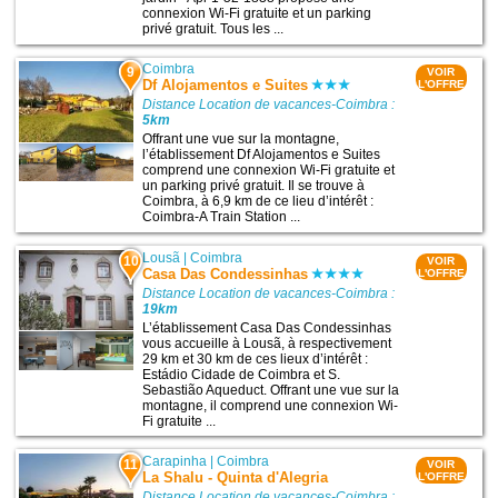
connexion Wi-Fi gratuite et un parking
privé gratuit. Tous les ...
Coimbra
9
VOIR
Df Alojamentos e Suites
L'OFFRE
Distance Location de vacances-Coimbra :
5km
Offrant une vue sur la montagne,
l’établissement Df Alojamentos e Suites
comprend une connexion Wi-Fi gratuite et
un parking privé gratuit. Il se trouve à
Coimbra, à 6,9 km de ce lieu d’intérêt :
Coimbra-A Train Station ...
Lousã
|
Coimbra
10
VOIR
Casa Das Condessinhas
L'OFFRE
Distance Location de vacances-Coimbra :
19km
L’établissement Casa Das Condessinhas
vous accueille à Lousã, à respectivement
29 km et 30 km de ces lieux d’intérêt :
Estádio Cidade de Coimbra et S.
Sebastião Aqueduct. Offrant une vue sur la
montagne, il comprend une connexion Wi-
Fi gratuite ...
Carapinha
|
Coimbra
11
VOIR
La Shalu - Quinta d'Alegria
L'OFFRE
Distance Location de vacances-Coimbra :