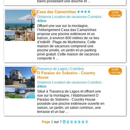
bains possédant une douche et ...
Casa das Camarinhas
14
VOIR
L'OFFRE
Distance Location de vacances-Coimbra :
40km
Offrant une vue sur la montagne,
l’hébergement Casa das Camarinhas
propose une piscine extérieure et un
balcon, à environ 600 mètres de ce lieu
d’intérêt : Plage de Murtinheira. Cette
maison de vacances comprend une
piscine privée, un jardin et un parking
privé gratuit. Cette maison de vacances
comporte 4 ...
Travanca de Lagos
|
Coimbra
15
VOIR
O Paraíso do Sobreiro - Country
L'OFFRE
House
Distance Location de vacances-Coimbra :
49km
Situé à Travanca de Lagos et offrant une
vue sur la montagne, l’établissement O
Paraíso do Sobreiro - Country House
possède une piscine extérieure ouverte en
saison, un jardin, un salon commun, une
terrasse et un bar ...
Page
1
sur
7
1
2
3
4
5
6
7