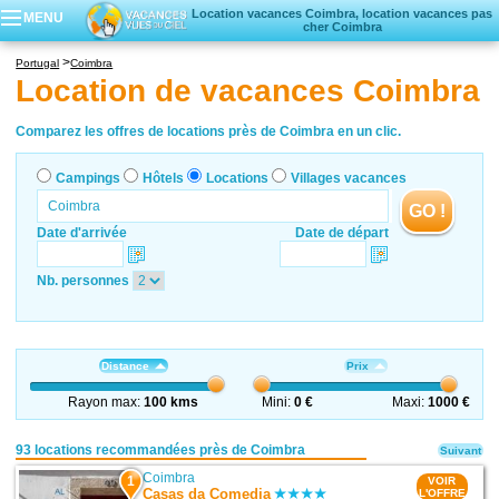
Location vacances Coimbra, location vacances pas
MENU
cher Coimbra
Campings
Portugal
Coimbra
Hôtels
Location de vacances Coimbra
Locations vacances
Villages vacances
Comparez les offres de locations près de Coimbra en un clic.
Campings
Hôtels
Locations
Villages vacances
GO !
Date d'arrivée
Date de départ
Nb. personnes
Distance
Prix
Rayon max:
100 kms
Mini:
0 €
Maxi:
1000 €
93 locations recommandées près de Coimbra
Suivant
Coimbra
1
VOIR
Casas da Comedia
L'OFFRE