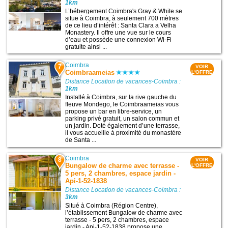
1km
L’hébergement Coimbra's Gray & White se
situe à Coimbra, à seulement 700 mètres
de ce lieu d’intérêt : Santa Clara a Velha
Monastery. Il offre une vue sur le cours
d’eau et possède une connexion Wi-Fi
gratuite ainsi ...
Coimbra
7
VOIR
Coimbraameias
L'OFFRE
Distance Location de vacances-Coimbra :
1km
Installé à Coimbra, sur la rive gauche du
fleuve Mondego, le Coimbraameias vous
propose un bar en libre-service, un
parking privé gratuit, un salon commun et
un jardin. Doté également d’une terrasse,
il vous accueille à proximité du monastère
de Santa ...
Coimbra
8
VOIR
Bungalow de charme avec terrasse -
L'OFFRE
5 pers, 2 chambres, espace jardin -
Api-1-52-1838
Distance Location de vacances-Coimbra :
3km
Situé à Coimbra (Région Centre),
l’établissement Bungalow de charme avec
terrasse - 5 pers, 2 chambres, espace
jardin - Api-1-52-1838 propose une