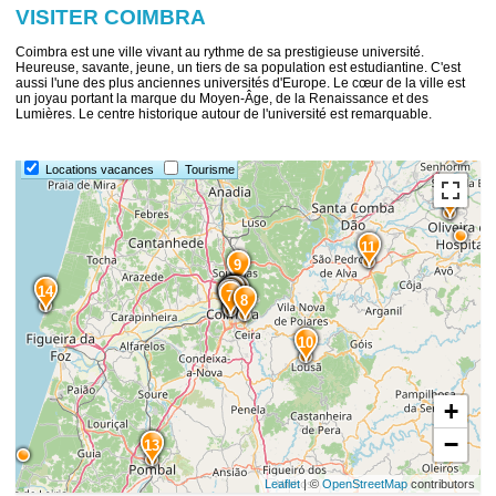
VISITER COIMBRA
Coimbra est une ville vivant au rythme de sa prestigieuse université.
Heureuse, savante, jeune, un tiers de sa population est estudiantine. C'est
aussi l'une des plus anciennes universités d'Europe. Le cœur de la ville est
un joyau portant la marque du Moyen-Âge, de la Renaissance et des
Lumières. Le centre historique autour de l'université est remarquable.
12
Locations vacances
Tourisme
15
11
9
4
2
1
3
14
6
5
7
8
10
+
−
13
Leaflet
| ©
OpenStreetMap
contributors