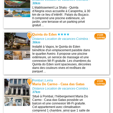
30km
L’établissement La Shalu - Quinta
d'Alegria vous accueille à Carapinha, à 30
km de ce lieu d’intérêt : Palais du Buçaco.
Il comprend une piscine extérieure, un
jardin, une terrasse et un parking privé
gratuit ...
Quinta do Eden
12
VOIR
L'OFFRE
Distance Location de vacances-Coimbra :
36km
Installé à Vagos, le Quinta do Eden
bénéficie d'un emplacement paisible dans
le quartier Aveiro. Il propose une piscine
extérieure, un service de massage et une
connexion Wi-Fi gratuite. Les chambres du
Quinta do Eden sont spacieuses, décorées
dans des couleurs vives et revêtues de
parquet ...
Pombal
|
Leiria
13
VOIR
Maria Do Carmo - Casa das Gatas
L'OFFRE
Distance Location de vacances-Coimbra :
37km
Situé à Pombal, l’hébergement Maria Do
Carmo - Casa das Gatas possède un
balcon et une connexion Wi-Fi gratuite.
Cet appartement avec climatisation
comprend 1 chambre, ainsi que 1 salle de