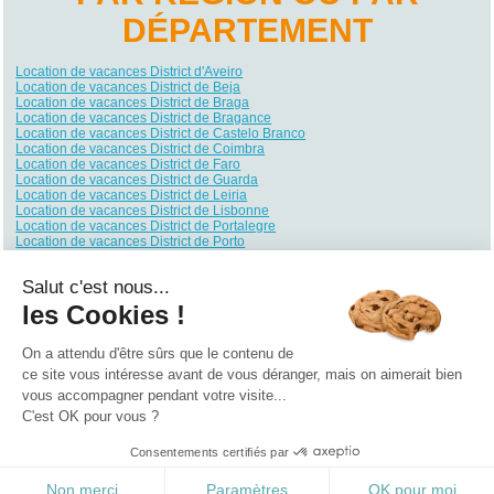
DÉPARTEMENT
Location de vacances District d'Aveiro
Location de vacances District de Beja
Location de vacances District de Braga
Location de vacances District de Bragance
Location de vacances District de Castelo Branco
Location de vacances District de Coimbra
Location de vacances District de Faro
Location de vacances District de Guarda
Location de vacances District de Leiria
Location de vacances District de Lisbonne
Location de vacances District de Portalegre
Location de vacances District de Porto
Location de vacances District de Santarém
Location de vacances District de Setúbal
Salut c'est nous...
Location de vacances District de Viana do Castelo
Location de vacances District de Vila Real
les Cookies !
Location de vacances District de Viseu
Location de vacances District d'Évora
Location de vacances Les Açores
On a attendu d'être sûrs que le contenu de
Location de vacances Madère
ce site vous intéresse avant de vous déranger, mais on aimerait bien
vous accompagner pendant votre visite...
Qui sommes nous ?
|
Contactez-nous
|
Nos partenaires
C'est OK pour vous ?
Campings
Hôtels
Locations vacances
Villages vacances
Guides
Consentements certifiés par
©2021 Vacances Vues du Ciel
0.298
Non merci
Paramètres
OK pour moi