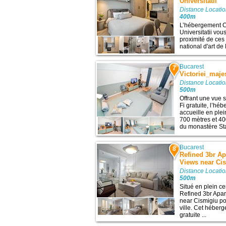
Universitatii
Distance Locatio
400m
L’hébergement Ce
Universitatii vou
proximité de ces 
national d'art d
Bucarest
7
Victoriei_maje
Distance Locatio
500m
Offrant une vue s
Fi gratuite, l’hé
accueille en ple
700 mètres et 400
du monastère Sta
Bucarest
8
Refined 3br Ap
Views near Ci
Distance Locatio
500m
Situé en plein c
Refined 3br Apar
near Cismigiu po
ville. Cet hébe
gratuite ...