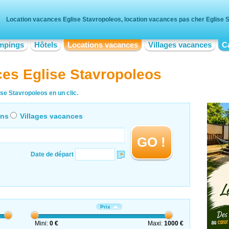
Location vacances Eglise Stavropoleos, location vacances pas cher Eglise 
mpings
Hôtels
Locations vacances
Villages vacances
C
ces Eglise Stavropoleos
se Stavropoleos en un clic.
ons
Villages vacances
GO !
Date de départ
Prix
Mini:
0 €
Maxi:
1000 €