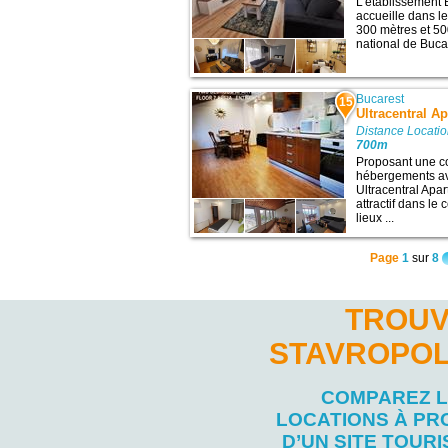
L’établissement 
accueille dans l
300 mètres et 500
national de Bucar
Bucarest
15
Ultracentral A
Distance Locatio
700m
Proposant une co
hébergements ave
Ultracentral Apa
attractif dans le
lieux ...
Page
1
sur
8
TROUV
STAVROPOL
COMPAREZ 
LOCATIONS À PR
D’UN SITE TOURI