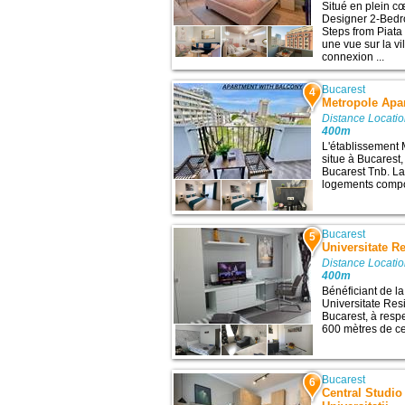
Situé en plein c
Designer 2-Bedro
Steps from Piata 
une vue sur la v
connexion ...
Bucarest
4
Metropole Apar
Distance Locatio
400m
L'établissement 
situe à Bucarest
Bucarest Tnb. La
logements comport
Bucarest
5
Universitate R
Distance Locatio
400m
Bénéficiant de la
Universitate Res
Bucarest, à resp
600 mètres de ces
Bucarest
6
Central Studio