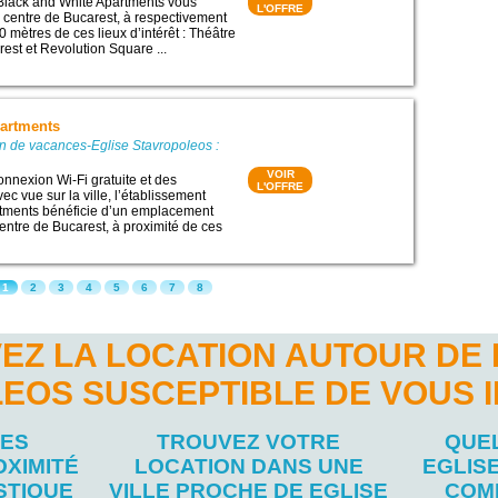
Black and White Apartments vous
L'OFFRE
e centre de Bucarest, à respectivement
 mètres de ces lieux d’intérêt : Théâtre
est et Revolution Square ...
partments
n de vacances-Eglise Stavropoleos :
VOIR
nnexion Wi-Fi gratuite et des
L'OFFRE
c vue sur la ville, l’établissement
rtments bénéficie d’un emplacement
 centre de Bucarest, à proximité de ces
1
2
3
4
5
6
7
8
EZ LA LOCATION AUTOUR DE 
EOS SUSCEPTIBLE DE VOUS 
LES
TROUVEZ VOTRE
QUEL
OXIMITÉ
LOCATION DANS UNE
EGLIS
STIQUE
VILLE PROCHE DE EGLISE
COM