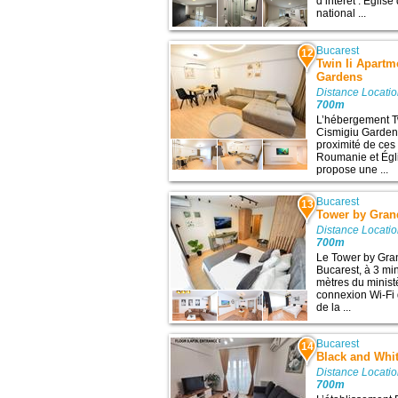
d’intérêt : Égli
national ...
Bucarest
12
Twin Ii Apart
Gardens
Distance Locatio
700m
L’hébergement T
Cismigiu Gardens
proximité de ces 
Roumanie et Égli
propose une ...
Bucarest
13
Tower by Gra
Distance Locatio
700m
Le Tower by Gra
Bucarest, à 3 mi
mètres du minist
connexion Wi-Fi 
de la ...
Bucarest
14
Black and Whi
Distance Locatio
700m