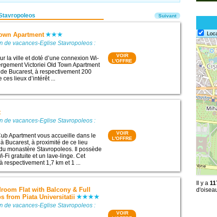
Stavropoleos
Suivant
Loc
Town Apartment
n de vacances-Eglise Stavropoleos :
VOIR
ur la ville et doté d’une connexion Wi-
L'OFFRE
ébergement Victoriei Old Town Apartment
 de Bucarest, à respectivement 200
ces lieux d’intérêt ...
t
n de vacances-Eglise Stavropoleos :
VOIR
ub Apartment vous accueille dans le
L'OFFRE
 à Bucarest, à proximité de ce lieu
se du monastère Stavropoleos. Il possède
Fi gratuite et un lave-linge. Cet
 respectivement 1,7 km et 1 ...
Il y a
11
room Flat with Balcony & Full
d'oisea
s from Piata Universitatii
n de vacances-Eglise Stavropoleos :
VOIR