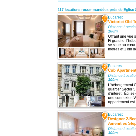
117 locations recommandées près de Eglise 
Bucarest
1
Victoriei Old 
Distance Locatio
100m
Offrant une vue s
Fi gratuite, l’h
se situe au cœur
mètres et 1 km de 
Bucarest
2
Cub Apartmen
Distance Locatio
300m
L’hébergement C
quartier Sector 5
d’intérêt : Égli
une connexion Wi-
appartement est à
Bucarest
3
Designer 2-Bed
Amenities Step
Distance Locatio
300m