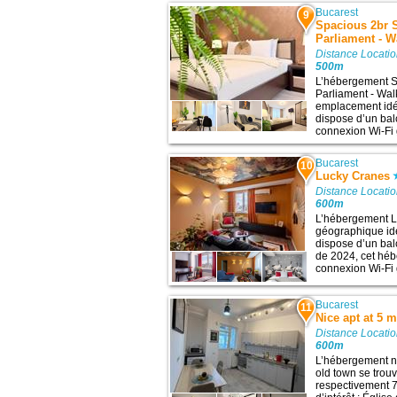
Bucarest
9
Spacious 2br S
Parliament - 
Distance Locatio
500m
L’hébergement Sp
Parliament - Wal
emplacement idéa
dispose d’un ba
connexion Wi-Fi g
Bucarest
10
Lucky Cranes
Distance Locatio
600m
L’hébergement Lu
géographique idé
dispose d’un bal
de 2024, cet héb
connexion Wi-Fi gr
Bucarest
11
Nice apt at 5 
Distance Locatio
600m
L’hébergement ni
old town se trou
respectivement 7