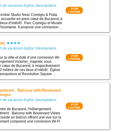
n de vacances-Eglise Stavropoleos :
VOIR
L'OFFRE
ntral Studio Near Cismigiu & Piata
s accueille en plein cœur de Bucarest, à
lieux d’intérêt : Parc Cișmigiu et Musée
e Roumanie. Il propose une connexion ...
stic
n de vacances-Eglise Stavropoleos :
VOIR
ur la ville et doté d’une connexion Wi-
L'OFFRE
bergement Victoriei_majestic vous
in cœur de Bucarest, à respectivement
 mètres de ces lieux d’intérêt : Église
vropoleos et Revolution Square ...
artment - Balcony with Boulevard
smigiu
n de vacances-Eglise Stavropoleos :
VOIR
L'OFFRE
entre de Bucarest, l’hébergement
tment - Balcony with Boulevard Views
ssède un balcon offrant une vue sur la
rgement comprend une connexion Wi-Fi