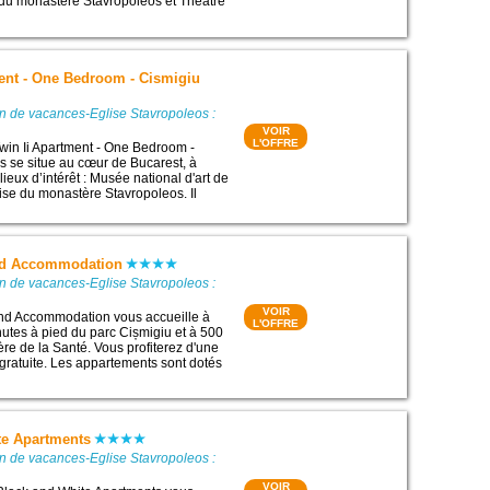
se du monastère Stavropoleos et Théâtre
ment - One Bedroom - Cismigiu
n de vacances-Eglise Stavropoleos :
VOIR
L'OFFRE
win Ii Apartment - One Bedroom -
 se situe au cœur de Bucarest, à
lieux d’intérêt : Musée national d'art de
se du monastère Stavropoleos. Il
nd Accommodation
n de vacances-Eglise Stavropoleos :
VOIR
nd Accommodation vous accueille à
L'OFFRE
nutes à pied du parc Cișmigiu et à 500
ère de la Santé. Vous profiterez d'une
gratuite. Les appartements sont dotés
te Apartments
n de vacances-Eglise Stavropoleos :
VOIR