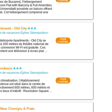
L'OFFRE
œur de Bucarest, l’hébergement
om Flat with Balcony & Full Amenities
Universitatii possède un balcon offrant
ille. Cet hébergement comprend une
tments - Old City
n de vacances-Eglise Stavropoleos :
VOIR
Metropole Apartments - Old City se
L'OFFRE
, à 200 mètres du théâtre national de
 connexion Wi-Fi est gratuite. Ces
ent une télévision à écran plat ...
esidence
n de vacances-Eglise Stavropoleos :
VOIR
 climatisation, l’établissement
L'OFFRE
idence est situé dans le centre de
ectivement 600 mètres, 600 mètres et
 lieux d’intérêt : Revolution Square ...
 Near Cismigiu & Piata