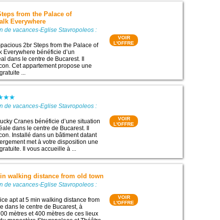
teps from the Palace of
Walk Everywhere
n de vacances-Eglise Stavropoleos :
VOIR
L'OFFRE
acious 2br Steps from the Palace of
k Everywhere bénéficie d’un
l dans le centre de Bucarest. Il
lcon. Cet appartement propose une
ratuite ...
n de vacances-Eglise Stavropoleos :
VOIR
cky Cranes bénéficie d’une situation
L'OFFRE
ale dans le centre de Bucarest. Il
con. Installé dans un bâtiment datant
ergement met à votre disposition une
atuite. Il vous accueille à ...
min walking distance from old town
n de vacances-Eglise Stavropoleos :
VOIR
ce apt at 5 min walking distance from
L'OFFRE
ve dans le centre de Bucarest, à
00 mètres et 400 mètres de ces lieux