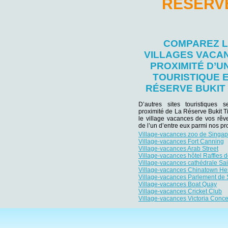
RÉSERVE
COMPAREZ 
VILLAGES VACA
PROXIMITÉ D’UN
TOURISTIQUE 
RÉSERVE BUKIT
D’autres sites touristiques 
proximité de La Réserve Bukit 
le village vacances de vos rêv
de l’un d’entre eux parmi nos pro
Village-vacances zoo de Singa
Village-vacances Fort Canning
Village-vacances Arab Street
Village-vacances hôtel Raffles 
Village-vacances cathédrale Sa
Village-vacances Chinatown Her
Village-vacances Parlement de
Village-vacances Boat Quay
Village-vacances Cricket Club
Village-vacances Victoria Concer