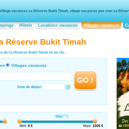
Village vacances La Réserve Bukit Timah, village vacances pas cher La Réser
mpings
Hôtels
Locations vacances
Villages vacances
C
a Réserve Bukit Timah
s de La Réserve Bukit Timah en un clic.
ons
Villages vacances
GO !
Date de départ
Prix
Mini:
0 €
Maxi:
1000 €