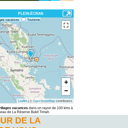
PLEIN-ÉCRAN
ages vacances
Tourisme
+
−
Leaflet
| ©
OpenStreetMap
contributors
villages vacances
dans un rayon de 100 kms à
iseau de La Réserve Bukit Timah.
UR DE LA