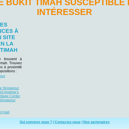
 BUKIT TIMAH SUSCEPTIBLE
INTÉRESSER
LES
NCES À
 SITE
EN LA
 TIMAH
se trouvent à
Timah. Trouvez
es à proximité
positions :
pour
de Singapour
int-Andrew’s
itage Center
 Singapour
t Hall
Qui sommes nous ?
|
Contactez-nous
|
Nos partenaires