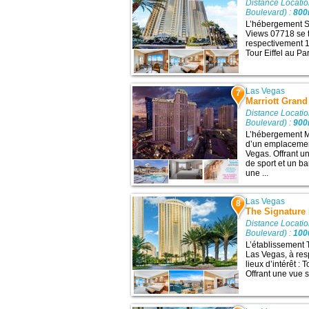
Distance Locati
Boulevard) :
80
L’hébergement S
Views 07718 se t
respectivement 1,
Tour Eiffel au Par
Las Vegas
7
Marriott Gran
Distance Locati
Boulevard) :
90
L’hébergement M
d’un emplacemen
Vegas. Offrant un
de sport et un b
une ...
Las Vegas
8
The Signatur
Distance Locati
Boulevard) :
10
L’établissement
Las Vegas, à res
lieux d’intérêt : 
Offrant une vue s