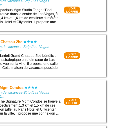
on de vacances-Strip (Las Vegas
0m
VOIR
pacious Mgm Studio Topgolf Pool
L'OFFRE
rouve dans le centre de Las Vegas, à
4 km et 1,6 km de ces lieux d’intérêt :
is Hotel et Citycenter. Il propose une ...
d Chateau 2bd
on de vacances-Strip (Las Vegas
0m
VOIR
arriott Grand Chateau 2bd bénéficie
L'OFFRE
t stratégique en plein cœur de Las
e vue sur la ville, il propose une salle
ar. Cette maison de vacances possède
e Mgm Condos
on de vacances-Strip (Las Vegas
00m
VOIR
 The Signature Mgm Condos se trouve à
L'OFFRE
pectivement 1,3 km et 1,5 km de ces
Tour Eiffel au Paris Hotel et Citycenter.
ur la ville, il propose une connexion ...