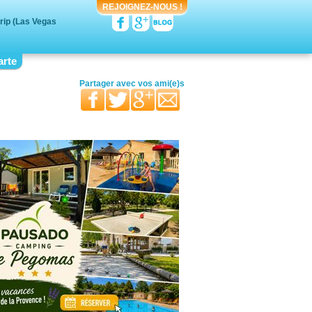
REJOIGNEZ-NOUS !
rip (Las Vegas
arte
votre moitié
vos proches
votre famille
Partager avec
vos ami(e)s