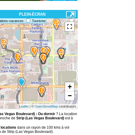
PLEIN-ÉCRAN
ations-vacances
Tourisme
15
11
7
8
10
9
14
13
12
3
6
5
4
+
2
1
−
Leaflet
| ©
OpenStreetMap
contributors
Las Vegas Boulevard) : Ou dormir
? La location
 proche de
Strip (Las Vegas Boulevard)
est à
 locations
dans un rayon de 100 kms à vol
u de Strip (Las Vegas Boulevard).