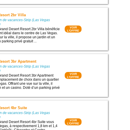
esort 2br Villa
on de vacances-Strip (Las Vegas
m
VOIR
and Desert Resort 2br Villa bénéficie
L'OFFRE
 idéal dans le centre de Las Vegas.
r la ville, il propose un jardin et un
parking privé gratuit ...
Resort 3br Apartment
on de vacances-Strip (Las Vegas
m
VOIR
rand Desert Resort 3br Apartment
L'OFFRE
mplacement de choix dans un quartier
as. Offrant une vue sur la ville, il
n et un casino. Doté d’un parking privé
esort 4br Suite
on de vacances-Strip (Las Vegas
m
VOIR
rand Desert Resort 4br Suite vous
L'OFFRE
Vegas, à respectivement 1,8 km et 1,4