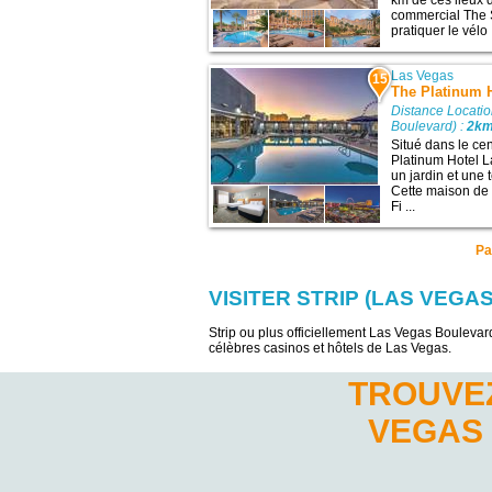
km de ces lieux d
commercial The S
pratiquer le vélo .
Las Vegas
15
The Platinum 
Distance Locati
Boulevard) :
2k
Situé dans le ce
Platinum Hotel L
un jardin et une t
Cette maison de
Fi ...
Pa
VISITER STRIP (LAS VEG
Strip ou plus officiellement Las Vegas Boulevard
célèbres casinos et hôtels de Las Vegas.
TROUVEZ
VEGAS 