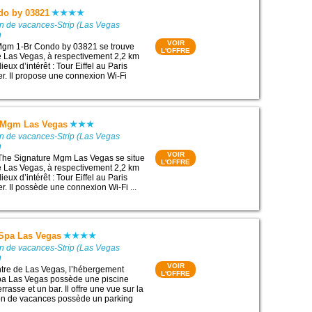
do by 03821
on de vacances-Strip (Las Vegas
m
VOIR
gm 1-Br Condo by 03821 se trouve
L'OFFRE
e Las Vegas, à respectivement 2,2 km
ieux d’intérêt : Tour Eiffel au Paris
er. Il propose une connexion Wi-Fi
 Mgm Las Vegas
on de vacances-Strip (Las Vegas
m
VOIR
 The Signature Mgm Las Vegas se situe
L'OFFRE
e Las Vegas, à respectivement 2,2 km
ieux d’intérêt : Tour Eiffel au Paris
er. Il possède une connexion Wi-Fi ...
 Spa Las Vegas
on de vacances-Strip (Las Vegas
m
VOIR
ntre de Las Vegas, l’hébergement
L'OFFRE
pa Las Vegas possède une piscine
rrasse et un bar. Il offre une vue sur la
son de vacances possède un parking