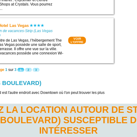
’intérêt : Citycenter et Centre
hops at Crystals. Vous pourrez
..
Hotel Las Vegas
on de vacances-Strip (Las Vegas
m
VOIR
ntre de Las Vegas, l’hébergement The
L'OFFRE
as Vegas possède une salle de sport,
errasse. Il offre une vue sur la ville.
 vacances possède une connexion Wi-
ge
1
sur
3
1
2
3
AS BOULEVARD)
 est l'autre endroit avec Downtown où l'on peut trouver les plus
 LA LOCATION AUTOUR DE ST
BOULEVARD) SUSCEPTIBLE 
INTÉRESSER