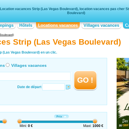
Location vacances Strip (Las Vegas Boulevard), location vacances pas cher St
Boulevard)
mpings
Hôtels
Locations vacances
Villages vacances
C
Boulevard)
es Strip (Las Vegas Boulevard)
p (Las Vegas Boulevard) en un clic.
ons
Villages vacances
GO !
Date de départ
Prix
Mini:
0 €
Maxi:
1000 €