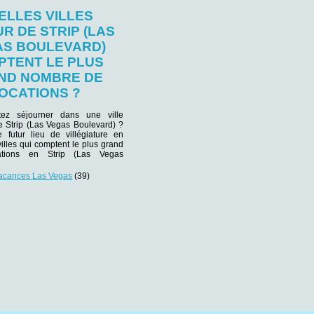
ELLES VILLES
R DE STRIP (LAS
S BOULEVARD)
PTENT LE PLUS
ND NOMBRE DE
OCATIONS ?
tez séjourner dans une ville
de Strip (Las Vegas Boulevard) ?
e futur lieu de villégiature en
villes qui comptent le plus grand
ations en Strip (Las Vegas
vacances Las Vegas
(39)