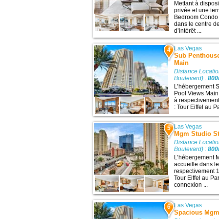
Mettant à dispos
privée et une te
Bedroom Condo w
dans le centre d
d’intérêt ...
Las Vegas
4
Sub Penthouse
Main
Distance Locati
Boulevard) :
80
L’hébergement S
Pool Views Main 
à respectivement 
: Tour Eiffel au P
Las Vegas
5
Mgm Studio St
Distance Locati
Boulevard) :
80
L’hébergement M
accueille dans l
respectivement 1,
Tour Eiffel au Pa
connexion ...
Las Vegas
6
Spacious Mgm 