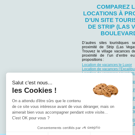
COMPAREZ 
LOCATIONS À PR
D’UN SITE TOURI
DE STRIP (LAS
BOULEVAR
D’autres sites touristiques 
proximité de Strip (Las Vega
Trouvez le village vacances d
proximité de l’un d’entre e
propositions :
Location de vacances le Luxor
Location de vacances l’Excalibu
Location de vacances aquarium
Bay
Location de vacances Las Vega
Salut c'est nous...
Palace
les Cookies !
Location de vacances Imperial 
Vegas
Location de vacances Imperial 
On a attendu d'être sûrs que le contenu
Collection
de ce site vous intéresse avant de vous déranger, mais on
Location de vacances le Veneti
Location de vacances Guggenh
aimerait bien vous accompagner pendant votre visite...
Hermitage Museum.
C'est OK pour vous ?
Location de vacances le Palazz
Location de vacances Aéroport i
Consentements certifiés par
McCarran (Las Vegas)