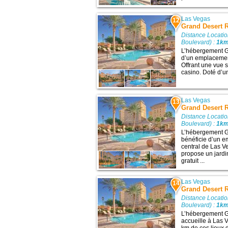
Las Vegas
12
Grand Desert R
Distance Locati
Boulevard) :
1k
L’hébergement Gr
d’un emplacement
Offrant une vue su
casino. Doté d’un 
Las Vegas
13
Grand Desert 
Distance Locati
Boulevard) :
1k
L’hébergement G
bénéficie d’un e
central de Las Veg
propose un jardi
gratuit ...
Las Vegas
14
Grand Desert R
Distance Locati
Boulevard) :
1k
L’hébergement G
accueille à Las 