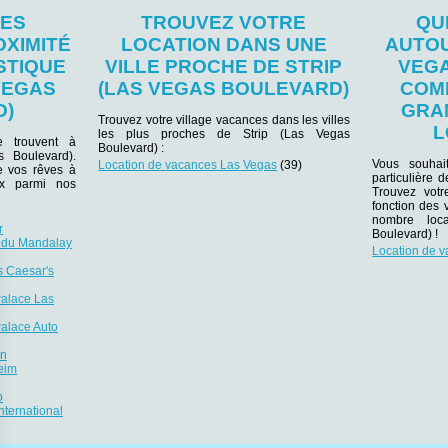
LES
TROUVEZ VOTRE
QU
OXIMITÉ
LOCATION DANS UNE
AUTOU
STIQUE
VILLE PROCHE DE STRIP
VEGA
 VEGAS
(LAS VEGAS BOULEVARD)
COM
D)
GRA
Trouvez votre village vacances dans les villes
L
les plus proches de Strip (Las Vegas
se trouvent à
Boulevard) :
s Boulevard).
Vous souhai
Location de vacances Las Vegas
(39)
e vos rêves à
particulière 
ux parmi nos
Trouvez votr
fonction des 
nombre loc
r
Boulevard) !
 du Mandalay
Location de 
s Caesar's
Palace Las
Palace Auto
an
eim
o
nternational