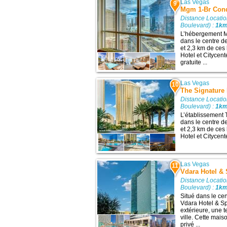
Las Vegas
9
Mgm 1-Br Con
Distance Locati
Boulevard) :
1k
L’hébergement M
dans le centre d
et 2,3 km de ces l
Hotel et Citycent
gratuite ...
Las Vegas
10
The Signature
Distance Locati
Boulevard) :
1k
L’établissement
dans le centre d
et 2,3 km de ces l
Hotel et Citycent
Las Vegas
11
Vdara Hotel &
Distance Locati
Boulevard) :
1k
Situé dans le ce
Vdara Hotel & S
extérieure, une te
ville. Cette mai
privé ...