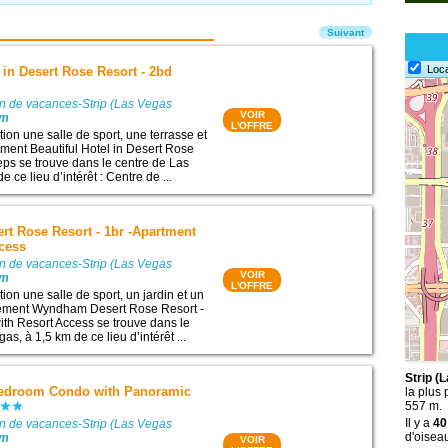
Suivant
Loc
l in Desert Rose Resort - 2bd
on de vacances-Strip (Las Vegas
VOIR
0m
L'OFFRE
tion une salle de sport, une terrasse et
ement Beautiful Hotel in Desert Rose
eps se trouve dans le centre de Las
 ce lieu d’intérêt : Centre de ...
t Rose Resort - 1br -Apartment
ccess
on de vacances-Strip (Las Vegas
VOIR
0m
L'OFFRE
tion une salle de sport, un jardin et un
gement Wyndham Desert Rose Resort -
ith Resort Access se trouve dans le
as, à 1,5 km de ce lieu d’intérêt ...
Strip (
Bedroom Condo with Panoramic
la plus
557 m.
Il y a
40
on de vacances-Strip (Las Vegas
d'oisea
0m
VOIR