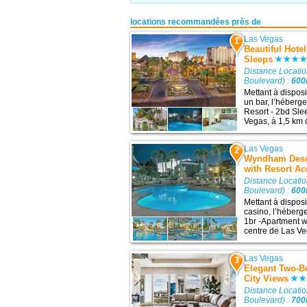
locations recommandées près de
Las Vegas
1
Beautiful Hote
Sleeps
Distance Locati
Boulevard) :
60
Mettant à disposi
un bar, l’héberg
Resort - 2bd Sle
Vegas, à 1,5 km de
Las Vegas
2
Wyndham Deser
with Resort A
Distance Locati
Boulevard) :
60
Mettant à disposi
casino, l’héber
1br -Apartment w
centre de Las Veg
Las Vegas
3
Elegant Two-
City Views
Distance Locati
Boulevard) :
70