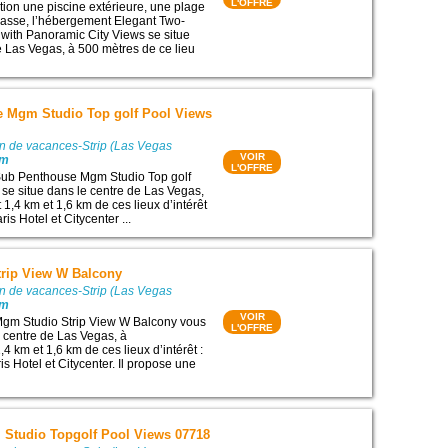
L'OFFRE
ition une piscine extérieure, une plage
rrasse, l’hébergement Elegant Two-
ith Panoramic City Views se situe
e Las Vegas, à 500 mètres de ce lieu
 Mgm Studio Top golf Pool Views
on de vacances-Strip (Las Vegas
VOIR
0m
L'OFFRE
ub Penthouse Mgm Studio Top golf
se situe dans le centre de Las Vegas,
1,4 km et 1,6 km de ces lieux d’intérêt
aris Hotel et Citycenter ...
rip View W Balcony
on de vacances-Strip (Las Vegas
0m
VOIR
gm Studio Strip View W Balcony vous
L'OFFRE
e centre de Las Vegas, à
4 km et 1,6 km de ces lieux d’intérêt :
ris Hotel et Citycenter. Il propose une
Studio Topgolf Pool Views 07718