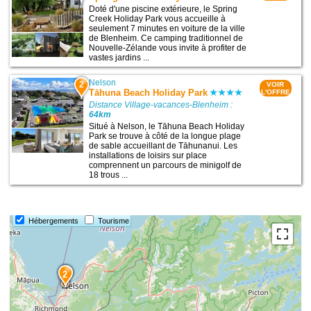
Doté d'une piscine extérieure, le Spring
Creek Holiday Park vous accueille à
seulement 7 minutes en voiture de la ville
de Blenheim. Ce camping traditionnel de
Nouvelle-Zélande vous invite à profiter de
vastes jardins ...
Nelson
2
VOIR
Tāhuna Beach Holiday Park
L'OFFRE
Distance Village-vacances-Blenheim :
64km
Situé à Nelson, le Tāhuna Beach Holiday
Park se trouve à côté de la longue plage
de sable accueillant de Tāhunanui. Les
installations de loisirs sur place
comprennent un parcours de minigolf de
18 trous ...
Hébergements
Tourisme
2