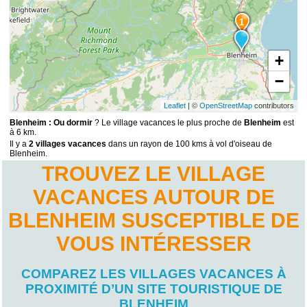
1
+
−
Leaflet
| ©
OpenStreetMap
contributors
Blenheim : Ou dormir
? Le village vacances le plus proche de
Blenheim
est
à 6 km.
Il y a
2 villages vacances
dans un rayon de 100 kms à vol d'oiseau de
Blenheim.
TROUVEZ LE VILLAGE
VACANCES AUTOUR DE
BLENHEIM SUSCEPTIBLE DE
VOUS INTÉRESSER
COMPAREZ LES VILLAGES VACANCES À
PROXIMITÉ D’UN SITE TOURISTIQUE DE
BLENHEIM