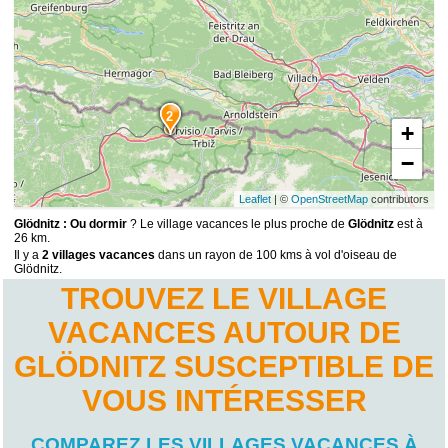
2
+
−
Leaflet
| ©
OpenStreetMap
contributors
Glödnitz : Ou dormir
? Le village vacances le plus proche de
Glödnitz
est à
26 km.
Il y a
2 villages vacances
dans un rayon de 100 kms à vol d'oiseau de
Glödnitz.
TROUVEZ LE VILLAGE
VACANCES AUTOUR DE
GLÖDNITZ SUSCEPTIBLE DE
VOUS INTÉRESSER
COMPAREZ LES VILLAGES VACANCES À