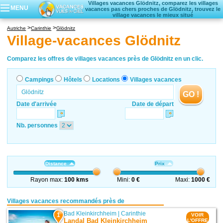
Villages vacances Glödnitz, comparez les villages
MENU
vacances pas chers proches de Glödnitz, trouvez le
village vacances le mieux situé
Campings
Autriche
Carinthie
Glödnitz
Hôtels
Village-vacances Glödnitz
Locations vacances
Villages vacances
Comparez les offres de villages vacances près de Glödnitz en un clic.
Campings
Hôtels
Locations
Villages vacances
GO !
Date d'arrivée
Date de départ
Nb. personnes
Distance
Prix
Rayon max:
100 kms
Mini:
0 €
Maxi:
1000 €
Villages vacances recommandés près de
Bad Kleinkirchheim
|
Carinthie
1
VOIR
Landal Bad Kleinkirchheim
L'OFFRE