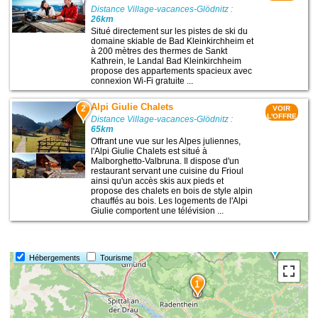
Distance Village-vacances-Glödnitz :
26km
Situé directement sur les pistes de ski du
domaine skiable de Bad Kleinkirchheim et
à 200 mètres des thermes de Sankt
Kathrein, le Landal Bad Kleinkirchheim
propose des appartements spacieux avec
connexion Wi-Fi gratuite ...
Alpi Giulie Chalets
2
VOIR
L'OFFRE
Distance Village-vacances-Glödnitz :
65km
Offrant une vue sur les Alpes juliennes,
l'Alpi Giulie Chalets est situé à
Malborghetto-Valbruna. Il dispose d'un
restaurant servant une cuisine du Frioul
ainsi qu'un accès skis aux pieds et
propose des chalets en bois de style alpin
chauffés au bois. Les logements de l'Alpi
Giulie comportent une télévision ...
Hébergements
Tourisme
1