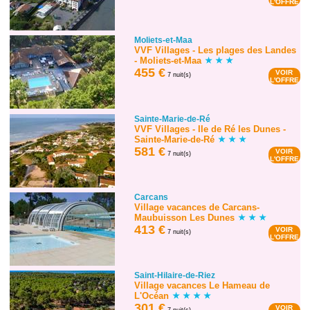
L'OFFRE
Moliets-et-Maa
VVF Villages - Les plages des Landes
- Moliets-et-Maa
455 €
VOIR
7 nuit(s)
L'OFFRE
Sainte-Marie-de-Ré
VVF Villages - Ile de Ré les Dunes -
Sainte-Marie-de-Ré
581 €
VOIR
7 nuit(s)
L'OFFRE
Carcans
Village vacances de Carcans-
Maubuisson Les Dunes
413 €
VOIR
7 nuit(s)
L'OFFRE
Saint-Hilaire-de-Riez
Village vacances Le Hameau de
L'Océan
301 €
VOIR