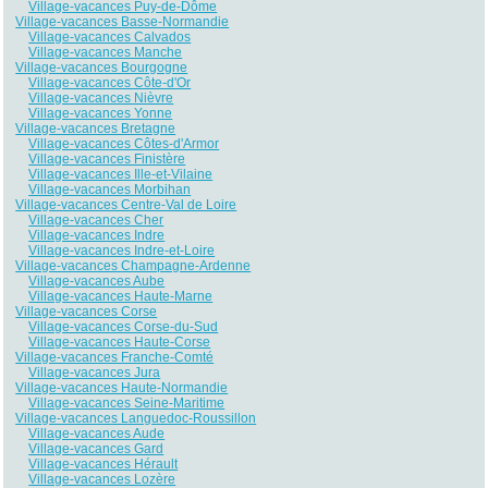
Village-vacances Puy-de-Dôme
Village-vacances Basse-Normandie
Village-vacances Calvados
Village-vacances Manche
Village-vacances Bourgogne
Village-vacances Côte-d'Or
Village-vacances Nièvre
Village-vacances Yonne
Village-vacances Bretagne
Village-vacances Côtes-d'Armor
Village-vacances Finistère
Village-vacances Ille-et-Vilaine
Village-vacances Morbihan
Village-vacances Centre-Val de Loire
Village-vacances Cher
Village-vacances Indre
Village-vacances Indre-et-Loire
Village-vacances Champagne-Ardenne
Village-vacances Aube
Village-vacances Haute-Marne
Village-vacances Corse
Village-vacances Corse-du-Sud
Village-vacances Haute-Corse
Village-vacances Franche-Comté
Village-vacances Jura
Village-vacances Haute-Normandie
Village-vacances Seine-Maritime
Village-vacances Languedoc-Roussillon
Village-vacances Aude
Village-vacances Gard
Village-vacances Hérault
Village-vacances Lozère