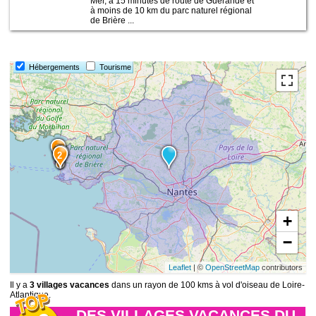
Mer, à 15 minutes de route de Guérande et
à moins de 10 km du parc naturel régional
de Brière ...
Hébergements
Tourisme
3
1
2
+
−
Leaflet
| ©
OpenStreetMap
contributors
Il y a
3 villages vacances
dans un rayon de 100 kms à vol d'oiseau de Loire-
Atlantique.
DES VILLAGES VACANCES DU