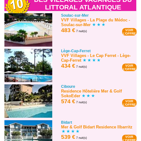
LITTORAL ATLANTIQUE
Soulac-sur-Mer
VVF Villages - La Plage du Médoc -
Soulac-sur-Mer
483 €
VOIR
7 nuit(s)
L'OFFRE
Lège-Cap-Ferret
VVF Villages - Le Cap Ferret - Lège-
Cap-Ferret
434 €
VOIR
7 nuit(s)
L'OFFRE
Ciboure
Residence Hôtelière Mer & Golf
SokoEder
574 €
VOIR
7 nuit(s)
L'OFFRE
Bidart
Mer & Golf Bidart Residence Ilbarritz
539 €
VOIR
7 nuit(s)
L'OFFRE