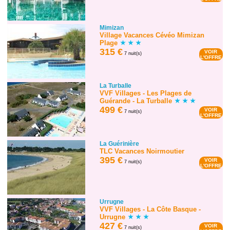
Mimizan
Village Vacances Cévéo Mimizan
Plage
315 €
VOIR
7 nuit(s)
L'OFFRE
La Turballe
VVF Villages - Les Plages de
Guérande - La Turballe
499 €
VOIR
7 nuit(s)
L'OFFRE
La Guérinière
TLC Vacances Noirmoutier
395 €
VOIR
7 nuit(s)
L'OFFRE
Urrugne
VVF Villages - La Côte Basque -
Urrugne
427 €
VOIR
7 nuit(s)