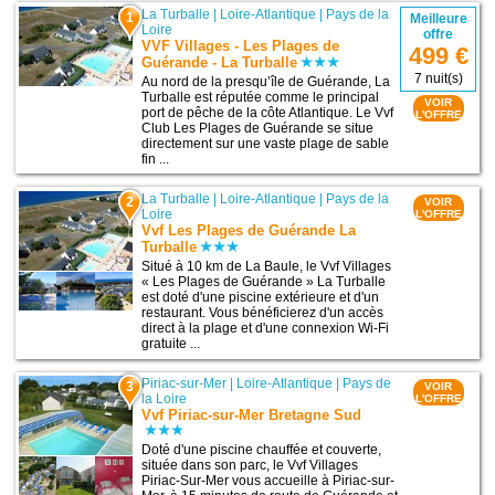
La Turballe
|
Loire-Atlantique
|
Pays de la
1
Meilleure
Loire
offre
VVF Villages - Les Plages de
499 €
Guérande - La Turballe
7 nuit(s)
Au nord de la presqu’île de Guérande, La
Turballe est réputée comme le principal
VOIR
port de pêche de la côte Atlantique. Le Vvf
L'OFFRE
Club Les Plages de Guérande se situe
directement sur une vaste plage de sable
fin ...
La Turballe
|
Loire-Atlantique
|
Pays de la
2
VOIR
Loire
L'OFFRE
Vvf Les Plages de Guérande La
Turballe
Situé à 10 km de La Baule, le Vvf Villages
« Les Plages de Guérande » La Turballe
est doté d'une piscine extérieure et d'un
restaurant. Vous bénéficierez d'un accès
direct à la plage et d'une connexion Wi-Fi
gratuite ...
Piriac-sur-Mer
|
Loire-Atlantique
|
Pays de
3
VOIR
la Loire
L'OFFRE
Vvf Piriac-sur-Mer Bretagne Sud
Doté d'une piscine chauffée et couverte,
située dans son parc, le Vvf Villages
Piriac-Sur-Mer vous accueille à Piriac-sur-