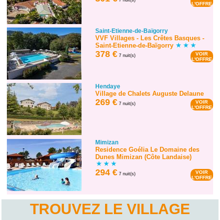
7 nuit(s)
L'OFFRE
Saint-Etienne-de-Baïgorry
VVF Villages - Les Crêtes Basques -
Saint-Etienne-de-Baïgorry
378 €
VOIR
7 nuit(s)
L'OFFRE
Hendaye
Village de Chalets Auguste Delaune
269 €
VOIR
7 nuit(s)
L'OFFRE
Mimizan
Residence Goélia Le Domaine des
Dunes Mimizan (Côte Landaise)
294 €
VOIR
7 nuit(s)
L'OFFRE
TROUVEZ LE VILLAGE