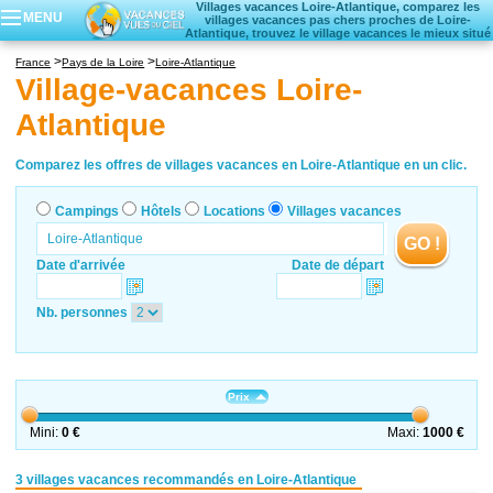
Villages vacances Loire-Atlantique, comparez les
MENU
villages vacances pas chers proches de Loire-
Atlantique, trouvez le village vacances le mieux situé
Campings
France
Pays de la Loire
Loire-Atlantique
Hôtels
Village-vacances Loire-
Locations vacances
Atlantique
Villages vacances
Comparez les offres de villages vacances en Loire-Atlantique en un clic.
Campings
Hôtels
Locations
Villages vacances
GO !
Date d'arrivée
Date de départ
Nb. personnes
Prix
Mini:
0 €
Maxi:
1000 €
3 villages vacances recommandés en Loire-Atlantique