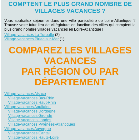
COMPTENT LE PLUS GRAND NOMBRE DE
VILLAGES VACANCES ?
Vous souhaitez séjourner dans une ville particulière de Loire-Atlantique ?
Trouvez votre futur lieu de villégiature en fonction des villes qui comptent le
plus grand nombre villages vacances en Loire-Atlantique !
Village-vacances La Turballe
(2)
Village-vacances Piriac-sur-Mer
(1)
COMPAREZ LES VILLAGES
VACANCES
PAR RÉGION OU PAR
DÉPARTEMENT
Village-vacances Alsace
Village-vacances Bas-Rhin
Village-vacances Haut-Rhin
Village-vacances Aquitaine
Village-vacances Dordogne
Village-vacances Gironde
Village-vacances Landes
Village-vacances Pyrénées-Atlantiques
Village-vacances Auvergne
Village-vacances Cantal
Village-vacances Haute-Loire