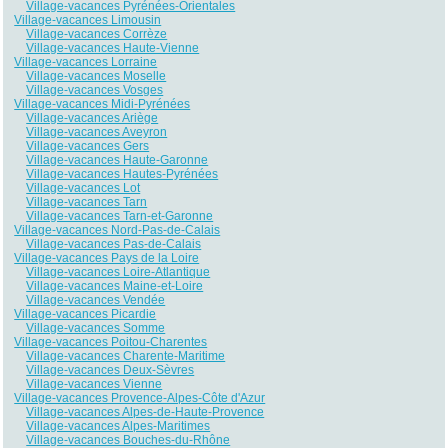
Village-vacances Pyrénées-Orientales
Village-vacances Limousin
Village-vacances Corrèze
Village-vacances Haute-Vienne
Village-vacances Lorraine
Village-vacances Moselle
Village-vacances Vosges
Village-vacances Midi-Pyrénées
Village-vacances Ariège
Village-vacances Aveyron
Village-vacances Gers
Village-vacances Haute-Garonne
Village-vacances Hautes-Pyrénées
Village-vacances Lot
Village-vacances Tarn
Village-vacances Tarn-et-Garonne
Village-vacances Nord-Pas-de-Calais
Village-vacances Pas-de-Calais
Village-vacances Pays de la Loire
Village-vacances Loire-Atlantique
Village-vacances Maine-et-Loire
Village-vacances Vendée
Village-vacances Picardie
Village-vacances Somme
Village-vacances Poitou-Charentes
Village-vacances Charente-Maritime
Village-vacances Deux-Sèvres
Village-vacances Vienne
Village-vacances Provence-Alpes-Côte d'Azur
Village-vacances Alpes-de-Haute-Provence
Village-vacances Alpes-Maritimes
Village-vacances Bouches-du-Rhône