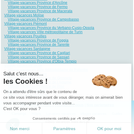
Village-vacances Province d'Ancône
Village-vacances Province de Fermo
Village-vacances Province de Macerata
Village-vacances Molise
Village-vacances Province de Campobasso
Village-vacances Piémont
Village-vacances Province du Verbano-Cusio-Ossola
Village-vacances Ville métropolitaine de Turin
Village-vacances Pouilles
Village-vacances Province de Foggia
Village-vacances Province de Tarente
Village-vacances Sardaigne
Village-vacances Province de Cagliari
Village-vacances Province de Sassari
Village-vacances Province d'Olbia-Tempio
Village-vacances Sicile
Village-vacances Ville métropolitaine de Palerme
Salut c'est nous...
Village-vacances Toscane
Village-vacances Province de Grosseto
les Cookies !
Village-vacances Province de Livourne
Village-vacances Province de Pise
Village-vacances Vénétie
On a attendu d'être sûrs que le contenu de
Village-vacances Venise
ce site vous intéresse avant de vous déranger, mais on aimerait bien
vous accompagner pendant votre visite...
Qui sommes nous ?
|
Contactez-nous
|
Nos partenaires
C'est OK pour vous ?
Campings
Hôtels
Locations vacances
Villages vacances
Guides
Consentements certifiés par
©2021 Vacances Vues du Ciel
0.206
Non merci
Paramètres
OK pour moi