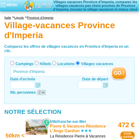
Villages vacances Province d'Imperia, comparez les
MENU
villages vacances pas chers proches de Province
d'Imperia, trouvez le village vacances le mieux situé
Campings
Italie
Ligurie
Province d'Imperia
Hôtels
Village-vacances Province
Locations vacances
d'Imperia
Villages vacances
Comparez les offres de villages vacances en Province d'Imperia en un
clic.
Campings
Hôtels
Locations
Villages vacances
GO !
Date d'arrivée
Date de départ
Nb. personnes
NOTRE SÉLECTION
Villefranche-sur-Mer
1
472 €
Pierre & Vacances Résidence
L'Ange Gardien
VOIR
50km <
La Résidence Pierre & Vacances
L'OFFRE