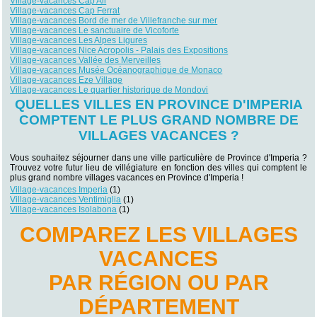
Village-vacances Cap Ail
Village-vacances Cap Ferrat
Village-vacances Bord de mer de Villefranche sur mer
Village-vacances Le sanctuaire de Vicoforte
Village-vacances Les Alpes Ligures
Village-vacances Nice Acropolis - Palais des Expositions
Village-vacances Vallée des Merveilles
Village-vacances Musée Océanographique de Monaco
Village-vacances Eze Village
Village-vacances Le quartier historique de Mondovi
QUELLES VILLES EN PROVINCE D'IMPERIA
COMPTENT LE PLUS GRAND NOMBRE DE
VILLAGES VACANCES ?
Vous souhaitez séjourner dans une ville particulière de Province d'Imperia ?
Trouvez votre futur lieu de villégiature en fonction des villes qui comptent le
plus grand nombre villages vacances en Province d'Imperia !
Village-vacances Imperia
(1)
Village-vacances Ventimiglia
(1)
Village-vacances Isolabona
(1)
COMPAREZ LES VILLAGES
VACANCES
PAR RÉGION OU PAR
DÉPARTEMENT