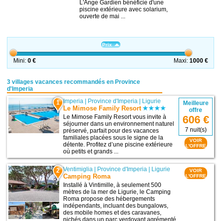
L'Ange Gardien bénéficie d'une
piscine extérieure avec solarium,
ouverte de mai ...
Prix
Mini:
0 €
Maxi:
1000 €
3 villages vacances recommandés en Province
d'Imperia
Imperia
|
Province d'Imperia
|
Ligurie
1
Meilleure
Le Mimose Family Resort
offre
Le Mimose Family Resort vous invite à
606 €
séjourner dans un environnement naturel
7 nuit(s)
préservé, parfait pour des vacances
familiales placées sous le signe de la
VOIR
détente. Profitez d’une piscine extérieure
L'OFFRE
où petits et grands ...
Ventimiglia
|
Province d'Imperia
|
Ligurie
2
VOIR
Camping Roma
L'OFFRE
Installé à Vintimille, à seulement 500
mètres de la mer de Ligurie, le Camping
Roma propose des hébergements
indépendants, incluant des bungalows,
des mobile homes et des caravanes,
nichés dans un parc verdoyant agrémenté