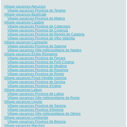
Village-vacances Abruzzes
Village-vacances Province de Teramo
Village-vacances Basilicate
Village-vacances Province de Matera
Village-vacances Calabre
Village-vacances Province de Catanzaro
Village-vacances Province de Cosenza
Village-vacances Province de Reggio de Calabria
Village-vacances Province de Vibo-Valentia
Village-vacances Campanie
Village-vacances Province de Salerne
Village-vacances Ville métropolitaine de Naples
Village-vacances Émilie-Romagne
Village-vacances Province de Ferrare
Village-vacances Province de Forlì-Césène
Village-vacances Province de Modène
Village-vacances Province de Ravenne
Village-vacances Province de Rimini
Village-vacances Frioul-Vénétie julienne
Village-vacances Province de Gorizia
Village-vacances Province d'Udine
Village-vacances Latium
Village-vacances Province de Latina
Village-vacances Ville métropolitaine de Rome
Village-vacances Ligurie
Village-vacances Province de Savone
Village-vacances Province d'Imperia
Village-vacances Ville métropolitaine de Gênes
Village-vacances Lombardie
Village-vacances Province de Brescia
Village-vacances Marches