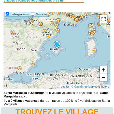
Villages vacances recommandés près de
Hébergements
Tourisme
+
−
Leaflet
| ©
OpenStreetMap
contributors
Santa Margalida : Ou dormir
? Le village vacances le plus proche de
Santa
Margalida
est à .
Il y a
0 villages vacances
dans un rayon de 100 kms à vol d'oiseau de Santa
Margalida.
TROUVEZ LE VILLAGE