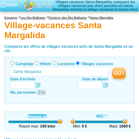
Villages vacances Santa Margalida, comparez les
MENU
villages vacances pas chers proches de Santa
Margalida, trouvez le village vacances le mieux situé
Campings
Espagne
Les Iles Baléares
Province des Îles Baléares
Santa Margalida
Hôtels
Village-vacances Santa
Locations vacances
Margalida
Villages vacances
Comparez les offres de villages vacances près de Santa Margalida en un
clic.
Campings
Hôtels
Locations
Villages vacances
GO !
Date d'arrivée
Date de départ
Nb. personnes
Distance
Prix
Rayon max:
100 kms
Mini:
0 €
Maxi:
1000 €