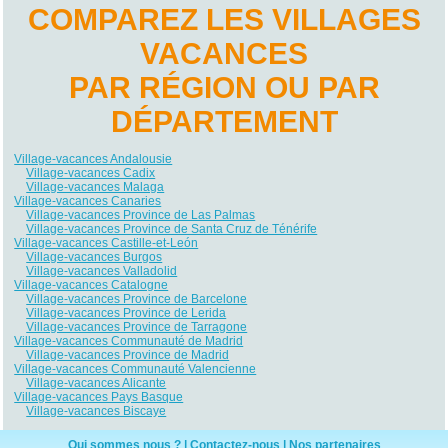
COMPAREZ LES VILLAGES
VACANCES
PAR RÉGION OU PAR
DÉPARTEMENT
Village-vacances Andalousie
Village-vacances Cadix
Village-vacances Malaga
Village-vacances Canaries
Village-vacances Province de Las Palmas
Village-vacances Province de Santa Cruz de Ténérife
Village-vacances Castille-et-León
Village-vacances Burgos
Village-vacances Valladolid
Village-vacances Catalogne
Village-vacances Province de Barcelone
Village-vacances Province de Lerida
Village-vacances Province de Tarragone
Village-vacances Communauté de Madrid
Village-vacances Province de Madrid
Village-vacances Communauté Valencienne
Village-vacances Alicante
Village-vacances Pays Basque
Village-vacances Biscaye
Qui sommes nous ?
|
Contactez-nous
|
Nos partenaires