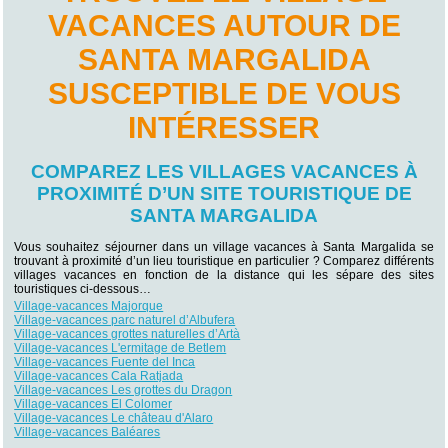
VACANCES AUTOUR DE
SANTA MARGALIDA
SUSCEPTIBLE DE VOUS
INTÉRESSER
COMPAREZ LES VILLAGES VACANCES À
PROXIMITÉ D’UN SITE TOURISTIQUE DE
SANTA MARGALIDA
Vous souhaitez séjourner dans un village vacances à Santa Margalida se
trouvant à proximité d’un lieu touristique en particulier ? Comparez différents
villages vacances en fonction de la distance qui les sépare des sites
touristiques ci-dessous…
Village-vacances Majorque
Village-vacances parc naturel d’Albufera
Village-vacances grottes naturelles d’Artà
Village-vacances L'ermitage de Betlem
Village-vacances Fuente del Inca
Village-vacances Cala Ratjada
Village-vacances Les grottes du Dragon
Village-vacances El Colomer
Village-vacances Le château d'Alaro
Village-vacances Baléares