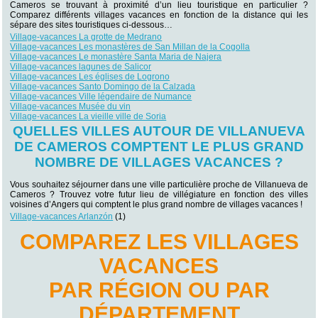
Cameros se trouvant à proximité d’un lieu touristique en particulier ?
Comparez différents villages vacances en fonction de la distance qui les
sépare des sites touristiques ci-dessous…
Village-vacances La grotte de Medrano
Village-vacances Les monastères de San Millan de la Cogolla
Village-vacances Le monastère Santa Maria de Najera
Village-vacances lagunes de Salicor
Village-vacances Les églises de Logrono
Village-vacances Santo Domingo de la Calzada
Village-vacances Ville légendaire de Numance
Village-vacances Musée du vin
Village-vacances La vieille ville de Soria
QUELLES VILLES AUTOUR DE VILLANUEVA
DE CAMEROS COMPTENT LE PLUS GRAND
NOMBRE DE VILLAGES VACANCES ?
Vous souhaitez séjourner dans une ville particulière proche de Villanueva de
Cameros ? Trouvez votre futur lieu de villégiature en fonction des villes
voisines d’Angers qui comptent le plus grand nombre de villages vacances !
Village-vacances Arlanzón
(1)
COMPAREZ LES VILLAGES
VACANCES
PAR RÉGION OU PAR
DÉPARTEMENT