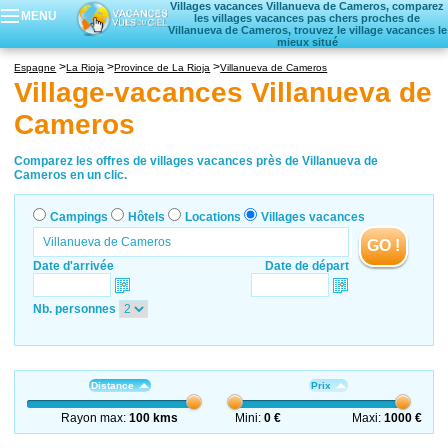
Villages vacances Villanueva de Cameros, comparez
MENU
les villages vacances pas chers proches de
Villanueva de Cameros, trouvez le village vacances le
mieux situé
Campings
Espagne
La Rioja
Province de La Rioja
Villanueva de Cameros
Hôtels
Village-vacances Villanueva de
Locations vacances
Cameros
Villages vacances
Comparez les offres de villages vacances près de Villanueva de
Cameros en un clic.
Campings
Hôtels
Locations
Villages vacances
GO !
Date d'arrivée
Date de départ
Nb. personnes
Distance
Prix
Rayon max:
100 kms
Mini:
0 €
Maxi:
1000 €