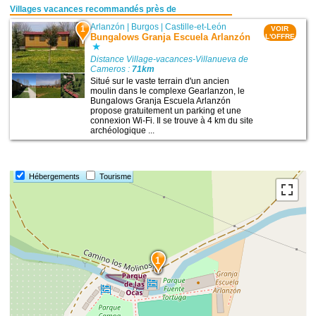
Villages vacances recommandés près de
Arlanzón
|
Burgos
|
Castille-et-León
1
VOIR
Bungalows Granja Escuela Arlanzón
L'OFFRE
Distance Village-vacances-Villanueva de
Cameros :
71km
Situé sur le vaste terrain d'un ancien
moulin dans le complexe Gearlanzon, le
Bungalows Granja Escuela Arlanzón
propose gratuitement un parking et une
connexion Wi-Fi. Il se trouve à 4 km du site
archéologique ...
Hébergements
Tourisme
1