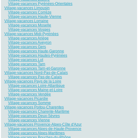
Village-vacances Pyrénées-Orientales
Village-vacances Limousin
Village-vacances Corrèze
Village-vacances Haute-Vienne
Village-vacances Lorraine
Village-vacances Moselle
Village-vacances Vosges
Village-vacances Midi-Pyrénées
Village-vacances Ariège
Village-vacances Aveyron
Village-vacances Gers
Village-vacances Haute-Garonne
Village-vacances Hautes-Pyrénées
Village-vacances Lot
Village-vacances Tarn
Village-vacances Tarn-et-Garonne
Village-vacances Nord-Pas-de-Calais
Village-vacances Pas-de-Calais
Village-vacances Pays de la Loire
Village-vacances Loire-Atlantique
Village-vacances Maine-et-Loire
Village-vacances Vendée
Village-vacances Picardie
Village-vacances Somme
Village-vacances Poitou-Charentes
Village-vacances Charente-Maritime
Village-vacances Deux-Sèvres
Village-vacances Vienne
Village-vacances Provence-Alpes-Côte d'Azur
Village-vacances Alpes-de-Haute-Provence
Village-vacances Alpes-Maritimes
Village-vacances Bouches-du-Rhône