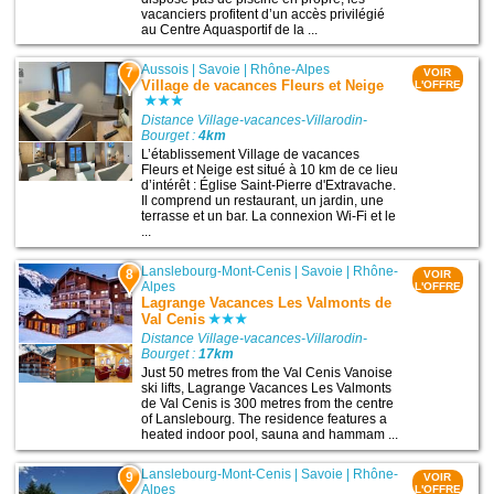
vacanciers profitent d’un accès privilégié
au Centre Aquasportif de la ...
Aussois
|
Savoie
|
Rhône-Alpes
7
VOIR
Village de vacances Fleurs et Neige
L'OFFRE
Distance Village-vacances-Villarodin-
Bourget :
4km
L’établissement Village de vacances
Fleurs et Neige est situé à 10 km de ce lieu
d’intérêt : Église Saint-Pierre d'Extravache.
Il comprend un restaurant, un jardin, une
terrasse et un bar. La connexion Wi-Fi et le
...
Lanslebourg-Mont-Cenis
|
Savoie
|
Rhône-
8
VOIR
Alpes
L'OFFRE
Lagrange Vacances Les Valmonts de
Val Cenis
Distance Village-vacances-Villarodin-
Bourget :
17km
Just 50 metres from the Val Cenis Vanoise
ski lifts, Lagrange Vacances Les Valmonts
de Val Cenis is 300 metres from the centre
of Lanslebourg. The residence features a
heated indoor pool, sauna and hammam ...
Lanslebourg-Mont-Cenis
|
Savoie
|
Rhône-
9
VOIR
Alpes
L'OFFRE