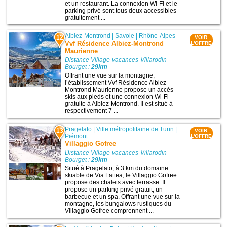
et un restaurant. La connexion Wi-Fi et le
parking privé sont tous deux accessibles
gratuitement ...
Albiez-Montrond
|
Savoie
|
Rhône-Alpes
12
VOIR
Vvf Résidence Albiez-Montrond
L'OFFRE
Maurienne
Distance Village-vacances-Villarodin-
Bourget :
29km
Offrant une vue sur la montagne,
l’établissement Vvf Résidence Albiez-
Montrond Maurienne propose un accès
skis aux pieds et une connexion Wi-Fi
gratuite à Albiez-Montrond. Il est situé à
respectivement 7 ...
Pragelato
|
Ville métropolitaine de Turin
|
13
VOIR
Piémont
L'OFFRE
Villaggio Gofree
Distance Village-vacances-Villarodin-
Bourget :
29km
Situé à Pragelato, à 3 km du domaine
skiable de Via Lattea, le Villaggio Gofree
propose des chalets avec terrasse. Il
propose un parking privé gratuit, un
barbecue et un spa. Offrant une vue sur la
montagne, les bungalows rustiques du
Villaggio Gofree comprennent ...