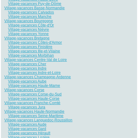
Village-vacances Puy-de-Dôme
Village-vacances Basse-Normandie
Village-vacances Calvados
Village-vacances Manche
Village-vacances Bourgogne
Village-vacances Côte-d'Or
Village-vacances Nièvre
Village-vacances Yonne
Village-vacances Bretagne
Village-vacances Côtes-d'Armor
Village-vacances Finistère
Village-vacances Ille-et-Vilaine
Village-vacances Morbihan
Village-vacances Centre-Val de Loire
Village-vacances Cher
Village-vacances Indre
Village-vacances Indre-et-Loire
Village-vacances Champagne-Ardenne
Village-vacances Aube
Village-vacances Haute-Marne
Village-vacances Corse
Village-vacances Corse-du-Sud
Village-vacances Haute-Corse
Village-vacances Franche-Comté
Village-vacances Jura
Village-vacances Haute-Normandie
Village-vacances Seine-Maritime
Village-vacances Languedoc-Roussillon
Village-vacances Aude
Village-vacances Gard
Village-vacances Hérault
Village-vacances Lozère