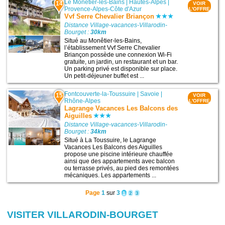
Le Monêtier-les-Bains
|
Hautes-Alpes
|
14
VOIR
Provence-Alpes-Côte d'Azur
L'OFFRE
Vvf Serre Chevalier Briançon
Distance Village-vacances-Villarodin-
Bourget :
30km
Situé au Monêtier-les-Bains,
l’établissement Vvf Serre Chevalier
Briançon possède une connexion Wi-Fi
gratuite, un jardin, un restaurant et un bar.
Un parking privé est disponible sur place.
Un petit-déjeuner buffet est ...
Fontcouverte-la-Toussuire
|
Savoie
|
15
VOIR
Rhône-Alpes
L'OFFRE
Lagrange Vacances Les Balcons des
Aiguilles
Distance Village-vacances-Villarodin-
Bourget :
34km
Situé à La Toussuire, le Lagrange
Vacances Les Balcons des Aiguilles
propose une piscine intérieure chauffée
ainsi que des appartements avec balcon
ou terrasse privés, au pied des remontées
mécaniques. Les appartements ...
Page
1
sur
3
1
2
3
VISITER VILLARODIN-BOURGET