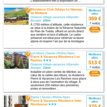
L’établissement met à disposition un ...
Résidence Club Odalys Le Hameau
2
Meilleure
de Mottaret
offre
369 €
Distance Village-vacances-Villarodin-
Bourget :
20km
7 nuit(s)
À 1750 mètres d’altitude, cette résidence
se situe à la lisière de la Réserve Naturelle
VOIR
du Plan de Tuéda, offrant un accès direct
L'OFFRE
aux sentiers et lacs d’altitude. Le cadre
préservé est idéal pour observer la faune
alpine et respirer l’air pur de la montagne
...
Les Allues
|
Savoie
|
Rhône-Alpes
3
Meilleure
Pierre & Vacances Résidence Les
offre
Ravines
513 €
Distance Village-vacances-Villarodin-
7 nuit(s)
Bourget :
23km
Installée en plein centre de Méribel, au
VOIR
cœur de la vallée des Allues, la résidence
L'OFFRE
Pierre & Vacances Les Ravines vous place
à deux pas de l’animation du village. À
seulement 200 mètres des premières
pistes et remontées ...
Tignes
|
Savoie
|
Rhône-Alpes
4
Meilleure
Pierre & Vacances Résidence Inter-
offre
Résidences
375 €