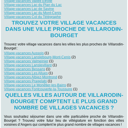
Village-vacances Vallée Etroite
Village-vacances Lac du Plan du Lac
Village-vacances Lac de Savine
Village-vacances Lac du Mont-Cenis
Village-vacances Col du Télégraphe
TROUVEZ VOTRE VILLAGE VACANCES
DANS UNE VILLE PROCHE DE VILLARODIN-
BOURGET
Trouvez votre village vacances dans les villes les plus proches de Villarodin-
Bourget :
Village-vacances Aussois
(1)
Village-vacances Lanslebourg-Mont-Cenis
(2)
Village-vacances Valmeinier
(1)
Village-vacances Lanslevillard
(1)
Village-vacances Bessans
(1)
Village-vacances Les Allues
(1)
Village-vacances Albiez-Montrond
(1)
Village-vacances Pragelato
(1)
Village-vacances Le Monêtier-les-Bains
(1)
Village-vacances Fontcouverte-la-Toussuire
(1)
QUELLES VILLES AUTOUR DE VILLARODIN-
BOURGET COMPTENT LE PLUS GRAND
NOMBRE DE VILLAGES VACANCES ?
Vous souhaitez séjourner dans une ville particulière proche de Villarodin-
Bourget ? Trouvez votre futur lieu de villégiature en fonction des villes
voisines d’Angers qui comptent le plus grand nombre de villages vacances !