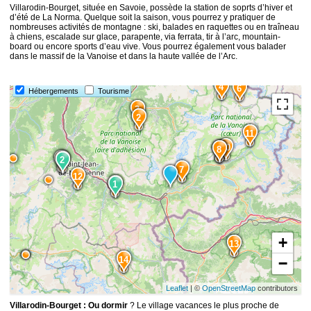
Villarodin-Bourget, située en Savoie, possède la station de soprts d’hiver et
d’été de La Norma. Quelque soit la saison, vous pourrez y pratiquer de
nombreuses activités de montagne : ski, balades en raquettes ou en traîneau
à chiens, escalade sur glace, parapente, via ferrata, tir à l’arc, mountain-
board ou encore sports d’eau vive. Vous pourrez également vous balader
dans le massif de la Vanoise et dans la haute vallée de l’Arc.
4
6
Hébergements
Tourisme
3
2
11
10
9
8
15
5
2
7
12
1
1
+
13
14
−
Leaflet
| ©
OpenStreetMap
contributors
Villarodin-Bourget : Ou dormir
? Le village vacances le plus proche de