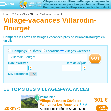
Villages vacances Villarodin-Bourget, comparez les
MENU
villages vacances pas chers proches de Villarodin-
Bourget, trouvez le village vacances le mieux situé
Campings
France
Rhône-Alpes
Savoie
Villarodin-Bourget
Hôtels
Village-vacances Villarodin-
Locations vacances
Bourget
Villages vacances
Comparez les offres de villages vacances près de Villarodin-Bourget en
un clic.
Campings
Hôtels
Locations
Villages vacances
GO !
Date d'arrivée
Date de départ
Nb. personnes
LE TOP 3 DES VILLAGES-VACANCES
Valmeinier
1
301 €
Village Vacances Cévéo de
Valmeinier Les Angeliers
VOIR
20km <
Au cœur de la région Savoie Mont-
L'OFFRE