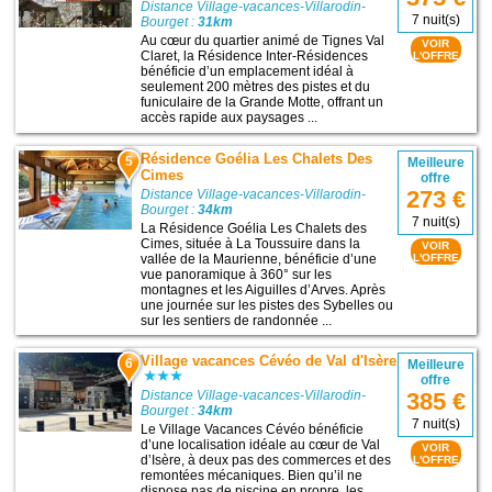
Distance Village-vacances-Villarodin-
7 nuit(s)
Bourget :
31km
Au cœur du quartier animé de Tignes Val
VOIR
Claret, la Résidence Inter-Résidences
L'OFFRE
bénéficie d’un emplacement idéal à
seulement 200 mètres des pistes et du
funiculaire de la Grande Motte, offrant un
accès rapide aux paysages ...
Résidence Goélia Les Chalets Des
5
Meilleure
Cimes
offre
273 €
Distance Village-vacances-Villarodin-
Bourget :
34km
7 nuit(s)
La Résidence Goélia Les Chalets des
Cimes, située à La Toussuire dans la
VOIR
vallée de la Maurienne, bénéficie d’une
L'OFFRE
vue panoramique à 360° sur les
montagnes et les Aiguilles d’Arves. Après
une journée sur les pistes des Sybelles ou
sur les sentiers de randonnée ...
Village vacances Cévéo de Val d'Isère
6
Meilleure
offre
Distance Village-vacances-Villarodin-
385 €
Bourget :
34km
7 nuit(s)
Le Village Vacances Cévéo bénéficie
d’une localisation idéale au cœur de Val
VOIR
d’Isère, à deux pas des commerces et des
L'OFFRE
remontées mécaniques. Bien qu’il ne
dispose pas de piscine en propre, les