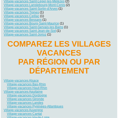
Village-vacances Saint-Léger-les-Mélèzes
(2)
Village-vacances Lanslebourg-Mont-Cenis
(2)
Village-vacances Saint-Sorlin-d'Arves
(1)
Village-vacances Tignes
(1)
Village-vacances Ceillac
(1)
Village-vacances Bessans
(1)
Village-vacances Bourg-Saint-Maurice
(1)
Village-vacances Saint-Gervais-les-Bains
(1)
Village-vacances Saint-Jean-de-Sixt
(1)
Village-vacances Saint-Jorioz
(1)
COMPAREZ LES VILLAGES
VACANCES
PAR RÉGION OU PAR
DÉPARTEMENT
Village-vacances Alsace
Village-vacances Bas-Rhin
Village-vacances Haut-Rhin
Village-vacances Aquitaine
Village-vacances Dordogne
Village-vacances Gironde
Village-vacances Landes
Village-vacances Pyrénées-Atlantiques
Village-vacances Auvergne
Village-vacances Cantal
Village-vacances Haute-Loire