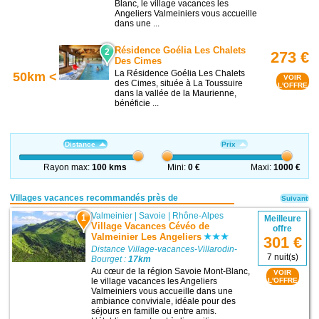
Blanc, le village vacances les
Angeliers Valmeiniers vous accueille
dans une ...
Résidence Goélia Les Chalets
2
273 €
Des Cimes
La Résidence Goélia Les Chalets
50km <
VOIR
des Cimes, située à La Toussuire
L'OFFRE
dans la vallée de la Maurienne,
bénéficie ...
Distance
Prix
Rayon max:
100 kms
Mini:
0 €
Maxi:
1000 €
Villages vacances recommandés près de
Suivant
Valmeinier
|
Savoie
|
Rhône-Alpes
1
Meilleure
Village Vacances Cévéo de
offre
Valmeinier Les Angeliers
301 €
Distance Village-vacances-Villarodin-
7 nuit(s)
Bourget :
17km
Au cœur de la région Savoie Mont-Blanc,
VOIR
le village vacances les Angeliers
L'OFFRE
Valmeiniers vous accueille dans une
ambiance conviviale, idéale pour des
séjours en famille ou entre amis.