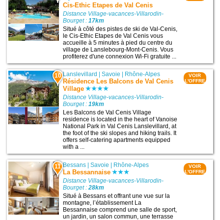
Cis-Ethic Etapes de Val Cenis
Distance Village-vacances-Villarodin-
Bourget :
17km
Situé à côté des pistes de ski de Val-Cenis,
le Cis-Ethic Etapes de Val Cenis vous
accueille à 5 minutes à pied du centre du
village de Lanslebourg-Mont-Cenis. Vous
profiterez d'une connexion Wi-Fi gratuite ...
Lanslevillard
|
Savoie
|
Rhône-Alpes
10
VOIR
Résidence Les Balcons de Val Cenis
L'OFFRE
Village
Distance Village-vacances-Villarodin-
Bourget :
19km
Les Balcons de Val Cenis Village
residence is located in the heart of Vanoise
National Park in Val Cenis Lanslevillard, at
the foot of the ski slopes and hiking trails. It
offers self-catering apartments equipped
with a ...
Bessans
|
Savoie
|
Rhône-Alpes
11
VOIR
La Bessannaise
L'OFFRE
Distance Village-vacances-Villarodin-
Bourget :
28km
Situé à Bessans et offrant une vue sur la
montagne, l’établissement La
Bessannaise comprend une salle de sport,
un jardin, un salon commun, une terrasse