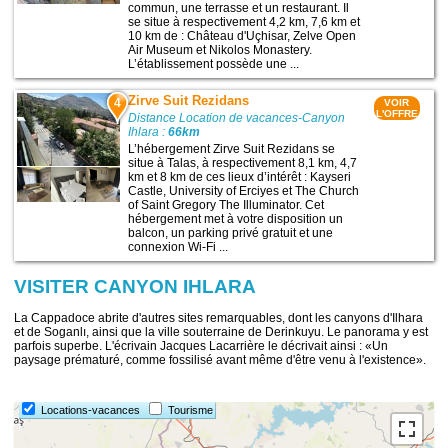
commun, une terrasse et un restaurant. Il
se situe à respectivement 4,2 km, 7,6 km et
10 km de : Château d'Uçhisar, Zelve Open
Air Museum‎ et Nikolos Monastery.
L’établissement possède une ...
Zirve Suit Rezidans
4
VOIR
L'OFFRE
Distance Location de vacances-Canyon
Ihlara :
66km
L’hébergement Zirve Suit Rezidans se
situe à Talas, à respectivement 8,1 km, 4,7
km et 8 km de ces lieux d’intérêt : Kayseri
Castle, University of Erciyes et The Church
of Saint Gregory The Illuminator. Cet
hébergement met à votre disposition un
balcon, un parking privé gratuit et une
connexion Wi-Fi ...
VISITER CANYON IHLARA
La Cappadoce abrite d'autres sites remarquables, dont les canyons d'Ilhara
et de Soganlı, ainsi que la ville souterraine de Derinkuyu. Le panorama y est
parfois superbe. L'écrivain Jacques Lacarrière le décrivait ainsi : «Un
paysage prématuré, comme fossilisé avant même d'être venu à l'existence».
Locations-vacances
Tourisme