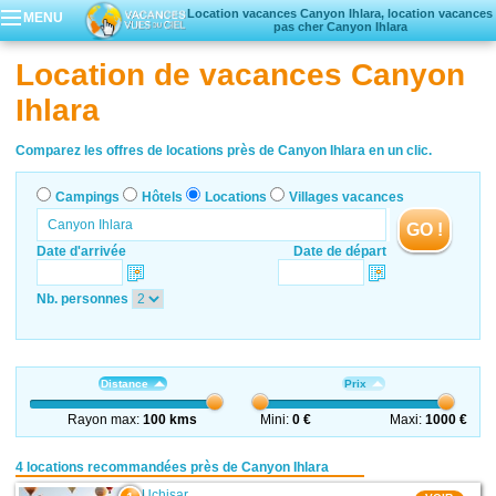
Location vacances Canyon Ihlara, location vacances
MENU
pas cher Canyon Ihlara
Campings
Location de vacances Canyon
Hôtels
Ihlara
Locations vacances
Villages vacances
Comparez les offres de locations près de Canyon Ihlara en un clic.
Campings
Hôtels
Locations
Villages vacances
GO !
Date d'arrivée
Date de départ
Nb. personnes
Distance
Prix
Rayon max:
100 kms
Mini:
0 €
Maxi:
1000 €
4 locations recommandées près de Canyon Ihlara
Uçhisar