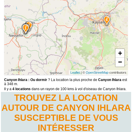
4
3
2
1
+
−
Leaflet
| ©
OpenStreetMap
contributors
Canyon Ihlara : Ou dormir
? La location la plus proche de
Canyon Ihlara
est
à 348 m.
Il y a
4 locations
dans un rayon de 100 kms à vol d'oiseau de Canyon Ihlara.
TROUVEZ LA LOCATION
AUTOUR DE CANYON IHLARA
SUSCEPTIBLE DE VOUS
INTÉRESSER