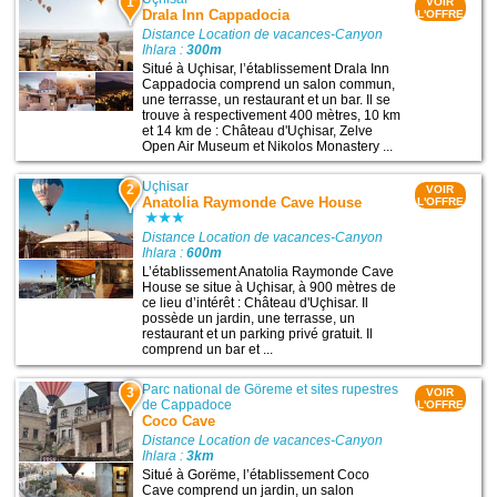
1
VOIR
Drala Inn Cappadocia
L'OFFRE
Distance Location de vacances-Canyon
Ihlara :
300m
Situé à Uçhisar, l’établissement Drala Inn
Cappadocia comprend un salon commun,
une terrasse, un restaurant et un bar. Il se
trouve à respectivement 400 mètres, 10 km
et 14 km de : Château d'Uçhisar, Zelve
Open Air Museum‎ et Nikolos Monastery ...
Uçhisar
2
VOIR
Anatolia Raymonde Cave House
L'OFFRE
Distance Location de vacances-Canyon
Ihlara :
600m
L’établissement Anatolia Raymonde Cave
House se situe à Uçhisar, à 900 mètres de
ce lieu d’intérêt : Château d'Uçhisar. Il
possède un jardin, une terrasse, un
restaurant et un parking privé gratuit. Il
comprend un bar et ...
Parc national de Göreme et sites rupestres
3
VOIR
de Cappadoce
L'OFFRE
Coco Cave
Distance Location de vacances-Canyon
Ihlara :
3km
Situé à Gorëme, l’établissement Coco
Cave comprend un jardin, un salon