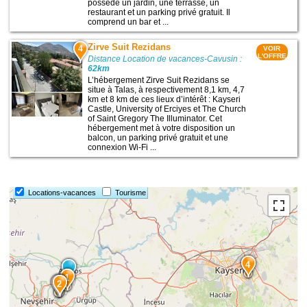
possède un jardin, une terrasse, un
restaurant et un parking privé gratuit. Il
comprend un bar et ...
Zirve Suit Rezidans
4
VOIR
L'OFFRE
Distance Location de vacances-Cavusin :
62km
L’hébergement Zirve Suit Rezidans se
situe à Talas, à respectivement 8,1 km, 4,7
km et 8 km de ces lieux d’intérêt : Kayseri
Castle, University of Erciyes et The Church
of Saint Gregory The Illuminator. Cet
hébergement met à votre disposition un
balcon, un parking privé gratuit et une
connexion Wi-Fi ...
Locations-vacances
Tourisme
4
1
3
2